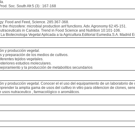
da.
od. Soc. South Afr.5 (3) : 167-168
: Food and Feed, Science. 285:367-368.
e rhizosfere: microbial production anf functions. Adv. Agronomy 62:45-151.
utraceuticals in Canada. Trend in Food Science and Nutrition 10:101-106.
Biotecnologa Vegetal Aplicada a la Agricultura.Editorial Eumedia.S.A. Madrid 
ión y producción vegetal.
s y preparación de los medios de cultivos.
iferentes tejidos vegetales.
steriores estudios moleculares.
 mejoramiento y la producción de metabolitos secundarios
ón y producción vegetal. Conocer el el uso del equipamiento de un laboratorio de c
Comprender la amplia gama de usos del cultivo in vitro para obtencion de clones, s
 usos nutraceutico , farmacológico o aromáticos.