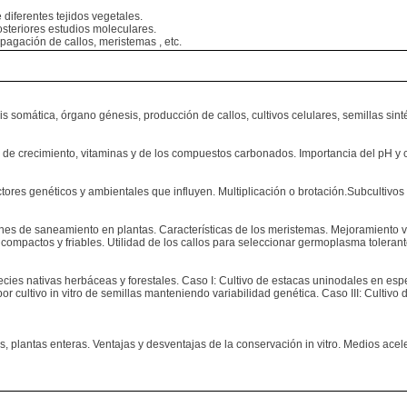
e diferentes tejidos vegetales.
steriores estudios moleculares.
pagación de callos, meristemas , etc.
somática, órgano génesis, producción de callos, cultivos celulares, semillas sinté
de crecimiento, vitaminas y de los compuestos carbonados. Importancia del pH y cap
ctores genéticos y ambientales que influyen. Multiplicación o brotación.Subcultivo
nes de saneamiento en plantas. Características de los meristemas. Mejoramiento veg
 compactos y friables. Utilidad de los callos para seleccionar germoplasma toleran
 especies nativas herbáceas y forestales. Caso I: Cultivo de estacas uninodales en e
por cultivo in vitro de semillas manteniendo variabilidad genética. Caso III: Cultiv
 plantas enteras. Ventajas y desventajas de la conservación in vitro. Medios acele