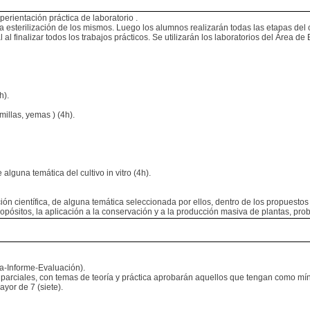
erientación práctica de laboratorio .
la esterilización de los mismos. Luego los alumnos realizarán todas las etapas del cu
al al finalizar todos los trabajos prácticos. Se utilizarán los laboratorios del Área
h).
illas, yemas ) (4h).
 alguna temática del cultivo in vitro (4h).
científica, de alguna temática seleccionada por ellos, dentro de los propuestos p
propósitos, la aplicación a la conservación y a la producción masiva de plantas, pr
a-Informe-Evaluación).
parciales, con temas de teoría y práctica aprobarán aquellos que tengan como mí
yor de 7 (siete).