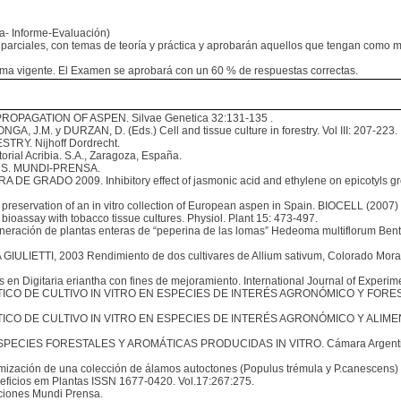
a- Informe-Evaluación)
arciales, con temas de teoría y práctica y aprobarán aquellos que tengan como m
rama vigente. El Examen se aprobará con un 60 % de respuestas correctas.
PAGATION OF ASPEN. Silvae Genetica 32:131-135 .
. y DURZAN, D. (Eds.) Cell and tissue culture in forestry. Vol III: 207-223.
RY. Nijhoff Dordrecht.
l Acribia. S.A., Zaragoza, España.
DS. MUNDI-PRENSA.
RADO 2009. Inhibitory effect of jasmonic acid and ethylene on epicotyls growth
rvation of an in vitro collection of European aspen in Spain. BIOCELL (2007) 
assay with tobacco tissue cultures. Physiol. Plant 15: 473-497.
 de plantas enteras de “peperina de las lomas” Hedeoma multiflorum Benth. medi
ETTI, 2003 Rendimiento de dos cultivares de Allium sativum, Colorado Morada I
igitaria eriantha con fines de mejoramiento. International Journal of Experime
 DE CULTIVO IN VITRO EN ESPECIES DE INTERÉS AGRONÓMICO Y FORESTAL. Es
O DE CULTIVO IN VITRO EN ESPECIES DE INTERÉS AGRONÓMICO Y ALIMENTARI
ES FORESTALES Y AROMÁTICAS PRODUCIDAS IN VITRO. Cámara Argentina del 
n de una colección de álamos autoctones (Populus trémula y P.canescens) en E
eneficios em Plantas ISSN 1677-0420. Vol.17:267:275.
iones Mundi Prensa.