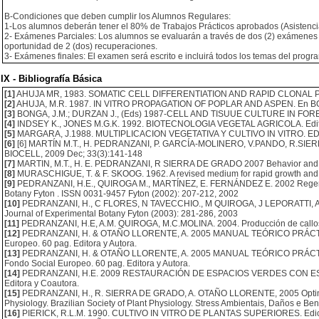
B-Condiciones que deben cumplir los Alumnos Regulares:
1-Los alumnos deberán tener el 80% de Trabajos Prácticos aprobados (Asistenci
2- Exámenes Parciales: Los alumnos se evaluarán a través de dos (2) exámenes p
oportunidad de 2 (dos) recuperaciones.
3- Exámenes finales: El examen será escrito e incluirá todos los temas del prog
IX - Bibliografía Básica
[1]
AHUJA MR, 1983. SOMATIC CELL DIFFERENTIATION AND RAPID CLONAL PRO
[2]
AHUJA, M.R. 1987. IN VITRO PROPAGATION OF POPLAR AND ASPEN. En BONGA, J.M
[3]
BONGA, J.M.; DURZAN J., (Eds) 1987-CELL AND TISUUE CULTURE IN FOREST
[4]
INDSEY K., JONES M.G.K. 1992. BIOTECNOLOGIA VEGETAL AGRICOLA. Editoria
[5]
MARGARA, J.1988. MULTIPLICACION VEGETATIVA Y CULTIVO IN VITRO. E
[6]
[6] MARTÍN M.T., H. PEDRANZANI, P. GARCÍA-MOLINERO, V.PANDO, R.SIERRA DE G
BIOCELL, 2009 Dec; 33(3):141-148
[7]
MARTIN, M.T., H. E. PEDRANZANI, R SIERRA DE GRADO 2007 Behavior and prese
[8]
MURASCHIGUE, T. & F. SKOOG. 1962. A revised medium for rapid growth and bio
[9]
PEDRANZANI, H.E., QUIROGA M., MARTÍNEZ, E. FERNÁNDEZ E. 2002 Regeneración
Botany Fyton . ISSN 0031-9457 Fyton (2002): 207-212, 2002
[10]
PEDRANZANI, H., C FLORES, N TAVECCHIO., M QUIROGA, J LEPORATTI, A GIULI
Journal of Experimental Botany Fyton (2003): 281-286, 2003
[11]
PEDRANZANI, H.E, A.M. QUIROGA, M.C.MOLINA. 2004. Producción de callos en D
[12]
PEDRANZANI, H. & OTAÑO LLORENTE, A. 2005 MANUAL TEÓRICO PRÁCTICO
Europeo. 60 pag. Editora y Autora.
[13]
PEDRANZANI, H. & OTAÑO LLORENTE, A. 2005 MANUAL TEÓRICO PRÁCTIC
Fondo Social Europeo. 60 pag. Editora y Autora.
[14]
PEDRANZANI, H.E. 2009 RESTAURACIÓN DE ESPACIOS VERDES CON ESPECI
Editora y Coautora.
[15]
PEDRANZANI, H., R. SIERRA DE GRADO, A. OTAÑO LLORENTE, 2005 Optimizació
Physiology. Brazilian Society of Plant Physiology. Stress Ambientais, Daños e B
[16]
PIERICK, R.L.M. 1990. CULTIVO IN VITRO DE PLANTAS SUPERIORES. Edic