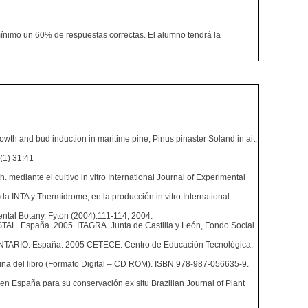
ínimo un 60% de respuestas correctas. El alumno tendrá la
 and bud induction in maritime pine, Pinus pinaster Soland in ait.
(1) 31:41
ante el cultivo in vitro International Journal of Experimental
NTA y Thermidrome, en la producción in vitro International
ntal Botany. Fyton (2004):111-114, 2004.
paña. 2005. ITAGRA. Junta de Castilla y León, Fondo Social
O. España. 2005 CETECE. Centro de Educación Tecnológica,
libro (Formato Digital – CD ROM). ISBN 978-987-056635-9.
spaña para su conservación ex situ Brazilian Journal of Plant