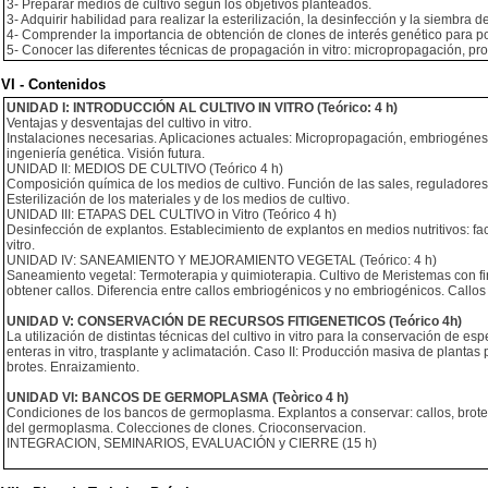
3- Preparar medios de cultivo según los objetivos planteados.
3- Adquirir habilidad para realizar la esterilización, la desinfección y la siembra d
4- Comprender la importancia de obtención de clones de interés genético para po
5- Conocer las diferentes técnicas de propagación in vitro: micropropagación, pro
VI - Contenidos
UNIDAD I: INTRODUCCIÓN AL CULTIVO IN VITRO (Teórico: 4 h)
Ventajas y desventajas del cultivo in vitro.
Instalaciones necesarias. Aplicaciones actuales: Micropropagación, embriogénesis 
ingeniería genética. Visión futura.
UNIDAD II: MEDIOS DE CULTIVO (Teórico 4 h)
Composición química de los medios de cultivo. Función de las sales, reguladores 
Esterilización de los materiales y de los medios de cultivo.
UNIDAD III: ETAPAS DEL CULTIVO in Vitro (Teórico 4 h)
Desinfección de explantos. Establecimiento de explantos en medios nutritivos: fa
vitro.
UNIDAD IV: SANEAMIENTO Y MEJORAMIENTO VEGETAL (Teórico: 4 h)
Saneamiento vegetal: Termoterapia y quimioterapia. Cultivo de Meristemas con fi
obtener callos. Diferencia entre callos embriogénicos y no embriogénicos. Callos
UNIDAD V: CONSERVACIÓN DE RECURSOS FITIGENETICOS (Teórico 4h)
La utilización de distintas técnicas del cultivo in vitro para la conservación de
enteras in vitro, trasplante y aclimatación. Caso II: Producción masiva de plantas 
brotes. Enraizamiento.
UNIDAD VI: BANCOS DE GERMOPLASMA (Teòrico 4 h)
Condiciones de los bancos de germoplasma. Explantos a conservar: callos, brotes,
del germoplasma. Colecciones de clones. Crioconservacion.
INTEGRACION, SEMINARIOS, EVALUACIÓN y CIERRE (15 h)