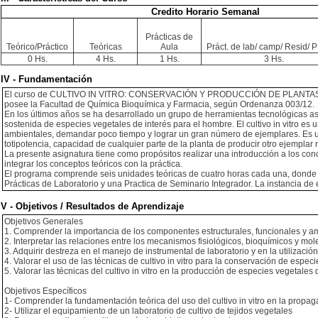
Credito Horario Semanal
Prácticas de
Teórico/Práctico
Teóricas
Aula
Práct. de lab/ camp/ Resid/ PI
0 Hs.
4 Hs.
1 Hs.
3 Hs.
IV - Fundamentación
El curso de CULTIVO IN VITRO: CONSERVACIÓN Y PRODUCCIÓN DE PLANTAS tiene com
posee la Facultad de Química Bioquímica y Farmacia, según Ordenanza 003/12.
En los últimos años se ha desarrollado un grupo de herramientas tecnológicas aso
sostenida de especies vegetales de interés para el hombre. El cultivo in vitro e
ambientales, demandar poco tiempo y lograr un gran número de ejemplares. Es una
totipotencia, capacidad de cualquier parte de la planta de producir otro ejemplar
La presente asignatura tiene como propósitos realizar una introducción a los co
integrar los conceptos teóricos con la práctica.
El programa comprende seis unidades teóricas de cuatro horas cada una, donde se 
Prácticas de Laboratorio y una Practica de Seminario Integrador. La instancia de 
V - Objetivos / Resultados de Aprendizaje
Objetivos Generales
1. Comprender la importancia de los componentes estructurales, funcionales y am
2. Interpretar las relaciones entre los mecanismos fisiológicos, bioquímicos y mole
3. Adquirir destreza en el manejo de instrumental de laboratorio y en la utilizaci
4. Valorar el uso de las técnicas de cultivo in vitro para la conservación de espe
5. Valorar las técnicas del cultivo in vitro en la producción de especies vegetales
Objetivos Específicos
1- Comprender la fundamentación teórica del uso del cultivo in vitro en la propag
2- Utilizar el equipamiento de un laboratorio de cultivo de tejidos vegetales