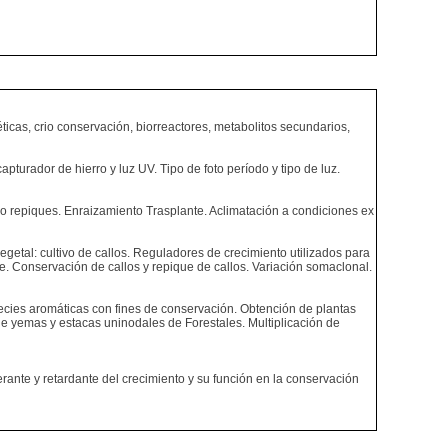
ticas, crio conservación, biorreactores, metabolitos secundarios,
turador de hierro y luz UV. Tipo de foto período y tipo de luz.
s o repiques. Enraizamiento Trasplante. Aclimatación a condiciones ex
etal: cultivo de callos. Reguladores de crecimiento utilizados para
te. Conservación de callos y repique de callos. Variación somaclonal.
species aromáticas con fines de conservación. Obtención de plantas
o de yemas y estacas uninodales de Forestales. Multiplicación de
rante y retardante del crecimiento y su función en la conservación