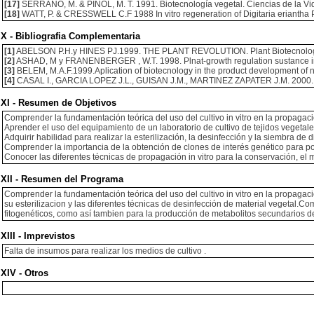
[17]
SERRANO, M. & PIÑOL, M. T. 1991. Biotecnología vegetal. Ciencias de la Vi
[18]
WATT, P. & CRESSWELL C.F 1988 In vitro regeneration of Digitaria eriantha Pr
X - Bibliografia Complementaria
[1]
ABELSON P.H.y HINES PJ.1999. THE PLANT REVOLUTION. Plant Biotecnology
[2]
ASHAD, M y FRANENBERGER , W.T. 1998. Plnat-growth regulation sustance in th
[3]
BELEM, M.A.F.1999.Aplication of biotecnology in the product development of n
[4]
CASAL I., GARCIA LOPEZ J.L., GUISAN J.M., MARTINEZ ZAPATER J.M. 2000. La 
XI - Resumen de Objetivos
Comprender la fundamentación teórica del uso del cultivo in vitro en la propagac
Aprender el uso del equipamiento de un laboratorio de cultivo de tejidos vegetale
Adquirir habilidad para realizar la esterilización, la desinfección y la siembra de d
Comprender la importancia de la obtención de clones de interés genético para po
Conocer las diferentes técnicas de propagación in vitro para la conservación, el
XII - Resumen del Programa
Comprender la fundamentación teórica del uso del cultivo in vitro en la propagaci
su esterilizacion y las diferentes técnicas de desinfección de material vegetal.
fitogenéticos, como así tambien para la producción de metabolitos secundarios de
XIII - Imprevistos
Falta de insumos para realizar los medios de cultivo .
XIV - Otros