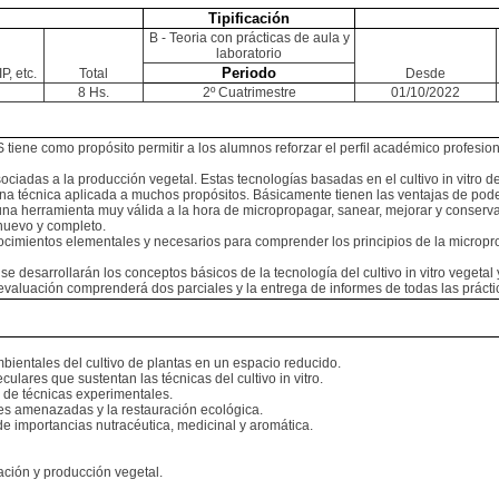
Tipificación
B - Teoria con prácticas de aula y
laboratorio
Periodo
P, etc.
Total
Desde
8 Hs.
2º Cuatrimestre
01/10/2022
o propósito permitir a los alumnos reforzar el perfil académico profesional, a
ciadas a la producción vegetal. Estas tecnologías basadas en el cultivo in vitro d
s una técnica aplicada a muchos propósitos. Básicamente tienen las ventajas de pod
 herramienta muy válida a la hora de micropropagar, sanear, mejorar y conservar 
 nuevo y completo.
nocimientos elementales y necesarios para comprender los principios de la microp
desarrollarán los conceptos básicos de la tecnología del cultivo in vitro vegetal
evaluación comprenderá dos parciales y la entrega de informes de todas las práctic
bientales del cultivo de plantas en un espacio reducido.
culares que sustentan las técnicas del cultivo in vitro.
ón de técnicas experimentales.
cies amenazadas y la restauración ecológica.
 de importancias nutracéutica, medicinal y aromática.
ación y producción vegetal.