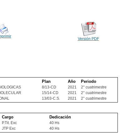
mprimir
Versión PDF
Plan
Año
Periodo
 BIOLOGICAS
8/13-CD
2021
2° cuatrimestre
 MOLECULAR
15/14-CD
2021
2° cuatrimestre
ONAL
13/03-C.S.
2021
2° cuatrimestre
Cargo
Dedicación
P.Tit. Exc
40 Hs
JTP Exc
40 Hs