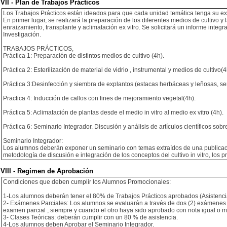
VII - Plan de Trabajos Prácticos
Los Trabajos Prácticos están ideados para que cada unidad temática tenga su exp
En primer lugar, se realizará la preparación de los diferentes medios de cultivo y 
enraizamiento, transplante y aclimatación ex vitro. Se solicitará un informe integr
Investigación.
TRABAJOS PRÁCTICOS,
Práctica 1: Preparación de distintos medios de cultivo (4h).
Práctica 2: Esterilización de material de vidrio , instrumental y medios de cultivo(4
Práctica 3:Desinfección y siembra de explantos (estacas herbáceas y leñosas, sem
Practica 4: Inducción de callos con fines de mejoramiento vegetal(4h).
Práctica 5: Aclimatación de plantas desde el medio in vitro al medio ex vitro (4h).
Práctica 6: Seminario Integrador. Discusión y análisis de artículos científicos sobre
Seminario Integrador:
Los alumnos deberán exponer un seminario con temas extraídos de una publicación 
metodología de discusión e integración de los conceptos del cultivo in vitro, los 
VIII - Regimen de Aprobación
Condiciones que deben cumplir los Alumnos Promocionales:
1-Los alumnos deberán tener el 80% de Trabajos Prácticos aprobados (Asistenci
2- Exámenes Parciales: Los alumnos se evaluarán a través de dos (2) exámenes 
examen parcial , siempre y cuando el otro haya sido aprobado con nota igual o ma
3- Clases Teóricas: deberán cumplir con un 80 % de asistencia.
4-Los alumnos deben Aprobar el Seminario Integrador.