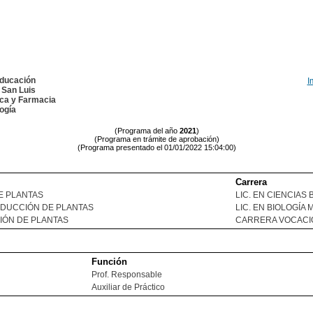
Educación
I
 San Luis
ica y Farmacia
ogía
(Programa del año
2021
)
(Programa en trámite de aprobación)
(Programa presentado el 01/01/2022 15:04:00)
Carrera
DE PLANTAS
LIC. EN CIENCIAS
RODUCCIÓN DE PLANTAS
LIC. EN BIOLOGÍA
IÓN DE PLANTAS
CARRERA VOCACI
Función
Prof. Responsable
Auxiliar de Práctico