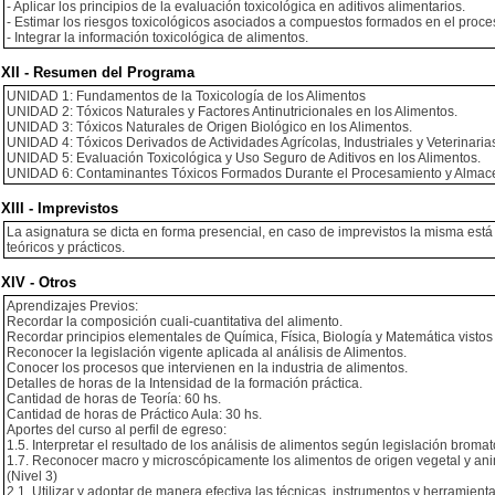
- Aplicar los principios de la evaluación toxicológica en aditivos alimentarios.
- Estimar los riesgos toxicológicos asociados a compuestos formados en el pro
- Integrar la información toxicológica de alimentos.
XII - Resumen del Programa
UNIDAD 1: Fundamentos de la Toxicología de los Alimentos
UNIDAD 2: Tóxicos Naturales y Factores Antinutricionales en los Alimentos.
UNIDAD 3: Tóxicos Naturales de Origen Biológico en los Alimentos.
UNIDAD 4: Tóxicos Derivados de Actividades Agrícolas, Industriales y Veterinaria
UNIDAD 5: Evaluación Toxicológica y Uso Seguro de Aditivos en los Alimentos.
UNIDAD 6: Contaminantes Tóxicos Formados Durante el Procesamiento y Almace
XIII - Imprevistos
La asignatura se dicta en forma presencial, en caso de imprevistos la misma está
teóricos y prácticos.
XIV - Otros
Aprendizajes Previos:
Recordar la composición cuali-cuantitativa del alimento.
Recordar principios elementales de Química, Física, Biología y Matemática vistos 
Reconocer la legislación vigente aplicada al análisis de Alimentos.
Conocer los procesos que intervienen en la industria de alimentos.
Detalles de horas de la Intensidad de la formación práctica.
Cantidad de horas de Teoría: 60 hs.
Cantidad de horas de Práctico Aula: 30 hs.
Aportes del curso al perfil de egreso:
1.5. Interpretar el resultado de los análisis de alimentos según legislación bromat
1.7. Reconocer macro y microscópicamente los alimentos de origen vegetal y anim
(Nivel 3)
2.1. Utilizar y adoptar de manera efectiva las técnicas, instrumentos y herramienta