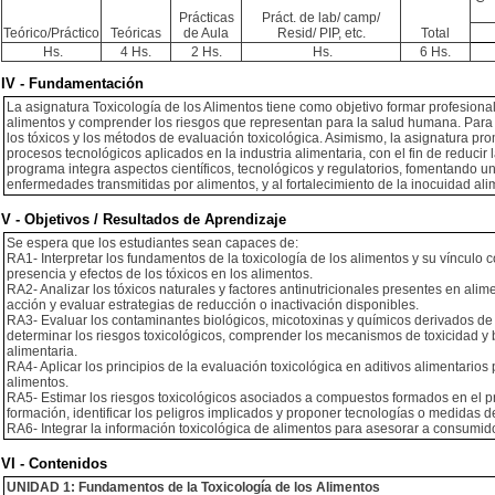
Prácticas
Práct. de lab/ camp/
Teórico/Práctico
Teóricas
de Aula
Resid/ PIP, etc.
Total
Hs.
4 Hs.
2 Hs.
Hs.
6 Hs.
IV - Fundamentación
La asignatura Toxicología de los Alimentos tiene como objetivo formar profesiona
alimentos y comprender los riesgos que representan para la salud humana. Para e
los tóxicos y los métodos de evaluación toxicológica. Asimismo, la asignatura pr
procesos tecnológicos aplicados en la industria alimentaria, con el fin de reduci
programa integra aspectos científicos, tecnológicos y regulatorios, fomentando un
enfermedades transmitidas por alimentos, y al fortalecimiento de la inocuidad ali
V - Objetivos / Resultados de Aprendizaje
Se espera que los estudiantes sean capaces de:
RA1- Interpretar los fundamentos de la toxicología de los alimentos y su vínculo co
presencia y efectos de los tóxicos en los alimentos.
RA2- Analizar los tóxicos naturales y factores antinutricionales presentes en ali
acción y evaluar estrategias de reducción o inactivación disponibles.
RA3- Evaluar los contaminantes biológicos, micotoxinas y químicos derivados de a
determinar los riesgos toxicológicos, comprender los mecanismos de toxicidad y
alimentaria.
RA4- Aplicar los principios de la evaluación toxicológica en aditivos alimentario
alimentos.
RA5- Estimar los riesgos toxicológicos asociados a compuestos formados en el
formación, identificar los peligros implicados y proponer tecnologías o medidas 
RA6- Integrar la información toxicológica de alimentos para asesorar a consumido
VI - Contenidos
UNIDAD 1: Fundamentos de la Toxicología de los Alimentos