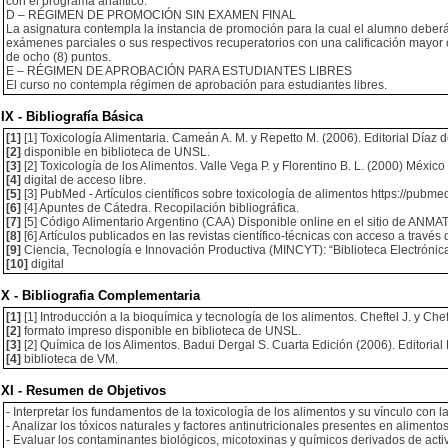
con el programa analítico.
D – RÉGIMEN DE PROMOCIÓN SIN EXAMEN FINAL
La asignatura contempla la instancia de promoción para la cual el alumno deberá c
exámenes parciales o sus respectivos recuperatorios con una calificación mayor 
de ocho (8) puntos.
E – RÉGIMEN DE APROBACIÓN PARA ESTUDIANTES LIBRES
El curso no contempla régimen de aprobación para estudiantes libres.
IX - Bibliografía Básica
[1]
[1] Toxicología Alimentaria. Cameán A. M. y Repetto M. (2006). Editorial Díaz 
[2]
disponible en biblioteca de UNSL.
[3]
[2] Toxicología de los Alimentos. Valle Vega P. y Florentino B. L. (2000) México 
[4]
digital de acceso libre.
[5]
[3] PubMed - Artículos científicos sobre toxicología de alimentos https://pubme
[6]
[4] Apuntes de Cátedra. Recopilación bibliográfica.
[7]
[5] Código Alimentario Argentino (CAA) Disponible online en el sitio de ANMA
[8]
[6] Artículos publicados en las revistas científico-técnicas con acceso a través 
[9]
Ciencia, Tecnología e Innovación Productiva (MINCYT): “Biblioteca Electrónica
[10]
digital
X - Bibliografia Complementaria
[1]
[1] Introducción a la bioquímica y tecnología de los alimentos. Cheftel J. y Cheftel
[2]
formato impreso disponible en biblioteca de UNSL.
[3]
[2] Química de los Alimentos. Badui Dergal S. Cuarta Edición (2006). Editoria
[4]
biblioteca de VM.
XI - Resumen de Objetivos
- Interpretar los fundamentos de la toxicología de los alimentos y su vínculo con l
- Analizar los tóxicos naturales y factores antinutricionales presentes en alimentos
- Evaluar los contaminantes biológicos, micotoxinas y químicos derivados de activ