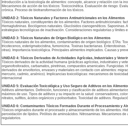
Introducción a la toxicología de alimentos: concepto, alcance y relación con la in
Mecanismos de acción de los tóxicos: Toxicocinética. Evaluación de riesgo. Evalu
crónica. Proceso de biotransformación de los tóxicos.
UNIDAD 2: Tóxicos Naturales y Factores Antinutricionales en los Alimentos
Tóxicos naturales, constituyentes de los alimentos. Factores antinutricionales: fact
Hemaglutininas. Bociógenos naturales. Glucósidos cianogenéticos. Saponinas. Alc
estrategias tecnológicas de inactivación. Consideraciones regulatorias y límites 
UNIDAD 3: Tóxicos Naturales de Origen Biológico en los Alimentos
Tóxicos naturales de los alimentos, contaminantes de origen biológico. ETAs: Toxo
tricotecenos, esterigmatocistina, fumonicina. Toxinas bacterianas. Enterotoxinas. 
otras). Importancia toxicológica. Principales alimentos implicados. Causas y prev
UNIDAD 4: Tóxicos Derivados de Actividades Agrícolas, Industriales y Veteri
Tóxicos derivados de la actividad humana (prácticas agrícolas, industriales y vet
organofosforados, carbamatos, piretrinas, compuestos arsenicales. Fungicidas. 
derivados de envoltorios, envases y materiales en contacto con alimentos: migra
mercurio, cadmio, arsénico). Implicancias toxicológicas: mecanismos de toxicidad
internacional
UNIDAD 5: Evaluación Toxicológica y Uso Seguro de Aditivos en los Alimento
Aditivos alimentarios. Definición, funciones y clasificación de aditivos alimentari
máximos de uso. Tipos de aditivos y su impacto en la salud: conservadores, colora
nitratos, sulfitos, ácidos orgánicos y polisorbatos. Toxicidad de aditivos. Regulaci
UNIDAD 6: Contaminantes Tóxicos Formados Durante el Procesamiento y A
Tóxicos originados durante el procesado y almacenamiento de los alimentos. Hidr
peroxidación de lípidos. Pirólisis de aminoácidos. Nitrosaminas. Mecanismos de ac
regulatorios.