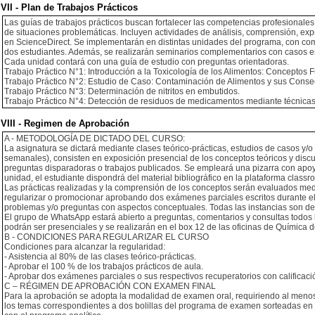
VII - Plan de Trabajos Prácticos
Las guías de trabajos prácticos buscan fortalecer las competencias profesionales 
de situaciones problemáticas. Incluyen actividades de análisis, comprensión, expres
en ScienceDirect. Se implementarán en distintas unidades del programa, con com
dos estudiantes. Además, se realizarán seminarios complementarios con casos es
Cada unidad contará con una guía de estudio con preguntas orientadoras.
Trabajo Práctico N°1: Introducción a la Toxicología de los Alimentos: Conceptos
Trabajo Práctico N°2: Estudio de Caso: Contaminación de Alimentos y sus Conse
Trabajo Práctico N°3: Determinación de nitritos en embutidos.
Trabajo Práctico N°4: Detección de residuos de medicamentos mediante técnicas 
VIII - Regimen de Aprobación
A - METODOLOGÍA DE DICTADO DEL CURSO:
La asignatura se dictará mediante clases teórico-prácticas, estudios de casos y/o
semanales), consisten en exposición presencial de los conceptos teóricos y discus
preguntas disparadoras o trabajos publicados. Se empleará una pizarra con apoyo 
unidad, el estudiante dispondrá del material bibliográfico en la plataforma classr
Las prácticas realizadas y la comprensión de los conceptos serán evaluados med
regularizar o promocionar aprobando dos exámenes parciales escritos durante el
problemas y/o preguntas con aspectos conceptuales. Todas las instancias son de 
El grupo de WhatsApp estará abierto a preguntas, comentarios y consultas todos 
podrán ser presenciales y se realizarán en el box 12 de las oficinas de Química 
B - CONDICIONES PARA REGULARIZAR EL CURSO
Condiciones para alcanzar la regularidad:
- Asistencia al 80% de las clases teórico-prácticas.
- Aprobar el 100 % de los trabajos prácticos de aula.
- Aprobar dos exámenes parciales o sus respectivos recuperatorios con calificació
C – RÉGIMEN DE APROBACIÓN CON EXAMEN FINAL
Para la aprobación se adopta la modalidad de examen oral, requiriendo al menos l
los temas correspondientes a dos bolillas del programa de examen sorteadas en