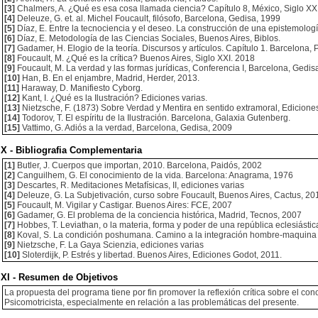
[3]
Chalmers, A. ¿Qué es esa cosa llamada ciencia? Capítulo 8, México, Siglo XXI
[4]
Deleuze, G. et. al. Michel Foucault, filósofo, Barcelona, Gedisa, 1999
[5]
Díaz, E. Entre la tecnociencia y el deseo. La construcción de una epistemologí
[6]
Díaz, E. Metodología de las Ciencias Sociales, Buenos Aires, Biblos.
[7]
Gadamer, H. Elogio de la teoría. Discursos y artículos. Capítulo 1. Barcelona, 
[8]
Foucault, M. ¿Qué es la crítica? Buenos Aires, Siglo XXI. 2018
[9]
Foucault, M. La verdad y las formas jurídicas, Conferencia I, Barcelona, Gedis
[10]
Han, B. En el enjambre, Madrid, Herder, 2013.
[11]
Haraway, D. Manifiesto Cyborg.
[12]
Kant, I. ¿Qué es la Ilustración? Ediciones varias.
[13]
Nietzsche, F. (1873) Sobre Verdad y Mentira en sentido extramoral, Ediciones
[14]
Todorov, T. El espíritu de la Ilustración. Barcelona, Galaxia Gutenberg.
[15]
Vattimo, G. Adiós a la verdad, Barcelona, Gedisa, 2009
X - Bibliografia Complementaria
[1]
Butler, J. Cuerpos que importan, 2010. Barcelona, Paidós, 2002
[2]
Canguilhem, G. El conocimiento de la vida. Barcelona: Anagrama, 1976
[3]
Descartes, R. Meditaciones Metafísicas, II, ediciones varias
[4]
Deleuze, G. La Subjetivación, curso sobre Foucault, Buenos Aires, Cactus, 20
[5]
Foucault, M. Vigilar y Castigar. Buenos Aires: FCE, 2007
[6]
Gadamer, G. El problema de la conciencia histórica, Madrid, Tecnos, 2007
[7]
Hobbes, T. Leviathan, o la materia, forma y poder de una república eclesiástic
[8]
Koval, S. La condición poshumana. Camino a la integración hombre-maquina en 
[9]
Nietzsche, F. La Gaya Scienzia, ediciones varias
[10]
Sloterdijk, P. Estrés y libertad. Buenos Aires, Ediciones Godot, 2011.
XI - Resumen de Objetivos
La propuesta del programa tiene por fin promover la reflexión crítica sobre el c
Psicomotricista, especialmente en relación a las problemáticas del presente.