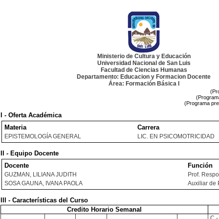
Ministerio de Cultura y Educación
Universidad Nacional de San Luis
Facultad de Ciencias Humanas
Departamento: Educacion y Formacion Docente
Área: Formación Básica I
(Pr
(Programa
(Programa pre
I - Oferta Académica
Materia
Carrera
EPISTEMOLOGÍA GENERAL
LIC. EN PSICOMOTRICIDAD
II - Equipo Docente
Docente
Función
GUZMAN, LILIANA JUDITH
Prof. Resp
SOSA GAUNA, IVANA PAOLA
Auxiliar de 
III - Características del Curso
Credito Horario Semanal
C -