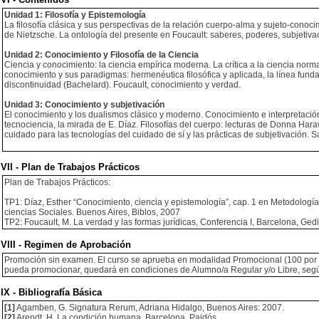
Unidad 1: Filosofía y Epistemología
La filosofía clásica y sus perspectivas de la relación cuerpo-alma y sujeto-conocim
de Nietzsche. La ontología del presente en Foucault: saberes, poderes, subjetivaci
Unidad 2: Conocimiento y Filosofía de la Ciencia
Ciencia y conocimiento: la ciencia empírica moderna. La crítica a la ciencia no
conocimiento y sus paradigmas: hermenéutica filosófica y aplicada, la línea fundado
discontinuidad (Bachelard). Foucault, conocimiento y verdad.
Unidad 3: Conocimiento y subjetivación
El conocimiento y los dualismos clásico y moderno. Conocimiento e interpretaci
tecnociencia, la mirada de E. Díaz. Filosofías del cuerpo: lecturas de Donna Haraw
cuidado para las tecnologías del cuidado de sí y las prácticas de subjetivación. S
VII - Plan de Trabajos Prácticos
Plan de Trabajos Prácticos:
TP1: Díaz, Esther “Conocimiento, ciencia y epistemología”, cap. 1 en Metodología
ciencias Sociales. Buenos Aires, Biblos, 2007
TP2: Foucault, M. La verdad y las formas jurídicas, Conferencia I, Barcelona, Gedi
VIII - Regimen de Aprobación
Promoción sin examen. El curso se aprueba en modalidad Promocional (100 por ci
pueda promocionar, quedará en condiciones de Alumno/a Regular y/o Libre, según 
IX - Bibliografía Básica
[1]
Agamben, G. Signatura Rerum, Adriana Hidalgo, Buenos Aires: 2007.
[2]
Arendt, H. La condición humana, Barcelona, Paidós.