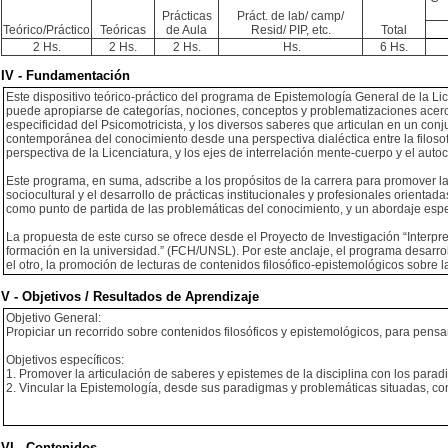
Prácticas
Práct. de lab/ camp/
Teórico/Práctico
Teóricas
de Aula
Resid/ PIP, etc.
Total
2 Hs.
2 Hs.
2 Hs.
Hs.
6 Hs.
IV - Fundamentación
Este dispositivo teórico-práctico del programa de Epistemología General de la Li
puede apropiarse de categorías, nociones, conceptos y problematizaciones acerc
especificidad del Psicomotricista, y los diversos saberes que articulan en un conj
contemporánea del conocimiento desde una perspectiva dialéctica entre la filosofía 
perspectiva de la Licenciatura, y los ejes de interrelación mente-cuerpo y el au
Este programa, en suma, adscribe a los propósitos de la carrera para promover la 
sociocultural y el desarrollo de prácticas institucionales y profesionales orientad
como punto de partida de las problemáticas del conocimiento, y un abordaje especí
La propuesta de este curso se ofrece desde el Proyecto de Investigación “Interpre
formación en la universidad.” (FCH/UNSL). Por este anclaje, el programa desarroll
el otro, la promoción de lecturas de contenidos filosófico-epistemológicos sobre 
V - Objetivos / Resultados de Aprendizaje
Objetivo General:
Propiciar un recorrido sobre contenidos filosóficos y epistemológicos, para pensa
Objetivos específicos:
1. Promover la articulación de saberes y epistemes de la disciplina con los parad
2. Vincular la Epistemología, desde sus paradigmas y problemáticas situadas, con
VI - Contenidos