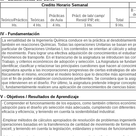
Credito Horario Semanal
B -
d
Prácticas
Práct. de lab/ camp/
Teórico/Práctico
Teóricas
de Aula
Resid/ PIP, etc.
Total
Hs.
4 Hs.
4 Hs.
1 Hs.
9 Hs.
IV - Fundamentación
La versatilidad de la Ingeniería Química conduce en la práctica al desdoblamien
también en reacciones Químicas. Todas las operaciones Unitarias se basan en princ
particular de Operaciones Unitarias I, los contenidos se orientan al cálculo y ad
de movimiento. Para lograr una efectiva adquisición de conocimientos el estudian
Fenómenos de transporte. En el transcurso de la asignatura se introducen las co
Trabajo, y criterios económicos de adopción y selección. La Asignatura se fundam
identificar, clasificar y relacionar las principales cuestiones que hacen al conoc
asignatura apunta a las incorporaciones progresivas de ciertas estrategias de ab
físicamente el mismo, encontrar el modelo teórico que lo describe más aproximad
con el fin de poder establecer conclusiones pertinentes. Se considera que la asig
que intervienen en el diseño. Por último, la asignatura pretende integrar concep
1, fundamentalmente realicen una aplicación de conocimientos de ciencias básica
V - Objetivos / Resultados de Aprendizaje
- Comprender el funcionamiento de los equipos, como también criterios económic
adopción para el diseño y/o selección más adecuada, cumpliendo con diferentes r
eficacia y eficiencia; y teniendo en cuenta la sostenibilidad industrial.
-Emplear métodos de cálculos apropiados de resolución de problemas ingenierile
operaciones basadas en la transferencia de cantidad de movimiento de forma efi
excell, y teniendo en cuenta la legislación, estándares y normas de funcionamien