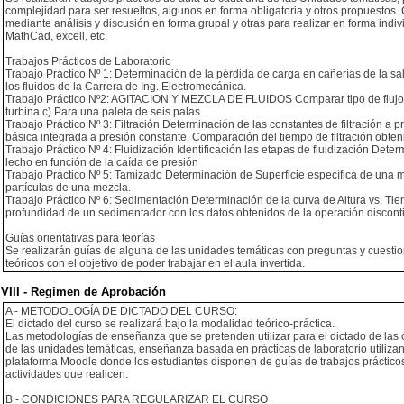
complejidad para ser resueltos, algunos en forma obligatoria y otros propuestos.
mediante análisis y discusión en forma grupal y otras para realizar en forma ind
MathCad, excell, etc.
Trabajos Prácticos de Laboratorio
Trabajo Práctico Nº 1: Determinación de la pérdida de carga en cañerías de la sa
los fluidos de la Carrera de Ing. Electromecánica.
Trabajo Práctico Nº2: AGITACION Y MEZCLA DE FLUIDOS Comparar tipo de flujo en
turbina c) Para una paleta de seis palas
Trabajo Práctico Nº 3: Filtración Determinación de las constantes de filtración a 
básica integrada a presión constante. Comparación del tiempo de filtración obte
Trabajo Práctico Nº 4: Fluidización Identificación las etapas de fluidización Deter
lecho en función de la caída de presión
Trabajo Práctico Nº 5: Tamizado Determinación de Superficie específica de una 
partículas de una mezcla.
Trabajo Práctico Nº 6: Sedimentación Determinación de la curva de Altura vs. Ti
profundidad de un sedimentador con los datos obtenidos de la operación discont
Guías orientativas para teorías
Se realizarán guías de alguna de las unidades temáticas con preguntas y cuesti
teóricos con el objetivo de poder trabajar en el aula invertida.
VIII - Regimen de Aprobación
A - METODOLOGÍA DE DICTADO DEL CURSO:
El dictado del curso se realizará bajo la modalidad teórico-práctica.
Las metodologías de enseñanza que se pretenden utilizar para el dictado de las
de las unidades temáticas, enseñanza basada en prácticas de laboratorio utilizan
plataforma Moodle donde los estudiantes disponen de guías de trabajos prácticos 
actividades que realicen.
B - CONDICIONES PARA REGULARIZAR EL CURSO