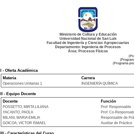
Ministerio de Cultura y Educación
Universidad Nacional de San Luis
Facultad de Ingeniería y Ciencias Agropecuarias
Departamento: Ingenieria de Procesos
Área: Procesos Físicos
(Pr
(Programa
(Programa pre
I - Oferta Académica
Materia
Carrera
Operaciones Unitarias 1
INGENIERÍA QUÍMICA
II - Equipo Docente
Docente
Función
POSSETTO, MIRTA LILIANA
Prof. Responsable
YACANTO, PAOLA
Prof. Co-Responsab
MILANI, MARIA EMILIA
Responsable de Prá
GOICOA, VICTOR ISMAEL
Auxiliar de Práctico
III - Características del Curso