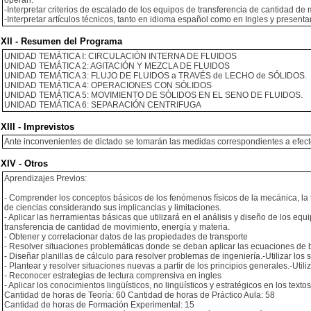
operan.
-Interpretar criterios de escalado de los equipos de transferencia de cantidad de
-Interpretar artículos técnicos, tanto en idioma español como en Ingles y presenta
XII - Resumen del Programa
UNIDAD TEMÁTICA I: CIRCULACIÓN INTERNA DE FLUIDOS
UNIDAD TEMÁTICA 2: AGITACIÓN Y MEZCLA DE FLUIDOS
UNIDAD TEMÁTICA 3: FLUJO DE FLUIDOS a TRAVÉS de LECHO de SÓLIDOS.
UNIDAD TEMÁTICA 4: OPERACIONES CON SÓLIDOS
UNIDAD TEMÁTICA 5: MOVIMIENTO DE SÓLIDOS EN EL SENO DE FLUIDOS.
UNIDAD TEMÁTICA 6: SEPARACIÓN CENTRIFUGA
XIII - Imprevistos
Ante inconvenientes de dictado se tomarán las medidas correspondientes a efect
XIV - Otros
Aprendizajes Previos:
- Comprender los conceptos básicos de los fenómenos físicos de la mecánica, la 
de ciencias considerando sus implicancias y limitaciones.
- Aplicar las herramientas básicas que utilizará en el análisis y diseño de los eq
transferencia de cantidad de movimiento, energía y materia.
- Obtener y correlacionar datos de las propiedades de transporte
- Resolver situaciones problemáticas donde se deban aplicar las ecuaciones de 
- Diseñar planillas de cálculo para resolver problemas de ingeniería.-Utilizar 
- Plantear y resolver situaciones nuevas a partir de los principios generales.-U
- Reconocer estrategias de lectura comprensiva en ingles
- Aplicar los conocimientos lingüísticos, no lingüísticos y estratégicos en los texto
Cantidad de horas de Teoría: 60 Cantidad de horas de Práctico Aula: 58
Cantidad de horas de Formación Experimental: 15