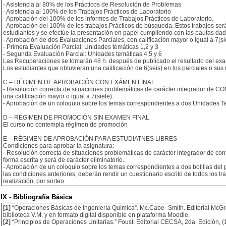
- Asistencia al 80% de los Prácticos de Resolución de Problemas
- Asistencia al 100% de los Trabajos Prácticos de Laboratorio
- Aprobación del 100% de los informes de Trabajos Prácticos de Laboratorio.
- Aprobación del 100% de los trabajos Prácticos de búsqueda. Estos trabajos se
estudiantes y se efectúe la presentación en papel cumpliendo con las pautas dad
- Aprobación de dos Evaluaciones Parciales, con calificación mayor o igual a 7(
- Primera Evaluación Parcial: Unidades temáticas 1,2 y 3
- Segunda Evaluación Parcial: Unidades temáticas 4,5 y 6
Las Recuperaciones se tomarán 48 h. después de publicado el resultado del exa
Los estudiantes que obtuvieran una calificación de 6(seis) en los parciales o sus
C – RÉGIMEN DE APROBACIÓN CON EXÁMEN FINAL
- Resolución correcta de situaciones problemáticas de carácter integrador de C
una calificación mayor o igual a 7(siete).
- Aprobación de un coloquio sobre los temas correspondientes a dos Unidades T
D – RÉGIMEN DE PROMOCIÓN SIN EXAMEN FINAL
El curso no contempla régimen de promoción
E – RÉGIMEN DE APROBACIÓN PARA ESTUDIATNES LIBRES
Condiciones para aprobar la asignatura:
- Resolución correcta de situaciones problemáticas de carácter integrador de con
forma escrita y será de carácter eliminatorio.
- Aprobación de un coloquio sobre los temas correspondientes a dos bolillas d
las condiciones anteriores, deberán rendir un cuestionario escrito de todos los tr
realización, por sorteo.
IX - Bibliografía Básica
[1]
“Operaciones Básicas de Ingeniería Química”. Mc.Cabe- Smith. Editorial McGraw
biblioteca V.M. y en formato digital disponible en plataforma Moodle.
[2]
“Principios de Operaciones Unitarias.” Foust. Editorial CECSA, 2da. Edición, (1