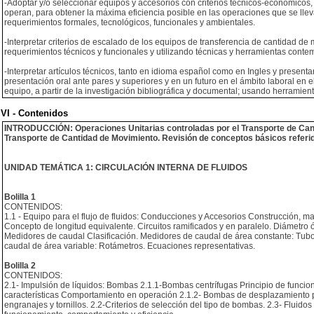
-Adoptar y/o seleccionar equipos y accesorios con criterios técnicos-económicos
operan, para obtener la máxima eficiencia posible en las operaciones que se lle
requerimientos formales, tecnológicos, funcionales y ambientales.
-Interpretar criterios de escalado de los equipos de transferencia de cantidad de 
requerimientos técnicos y funcionales y utilizando técnicas y herramientas cont
-Interpretar artículos técnicos, tanto en idioma español como en Ingles y presenta
presentación oral ante pares y superiores y en un futuro en el ámbito laboral en
equipo, a partir de la investigación bibliográfica y documental; usando herramien
VI - Contenidos
INTRODUCCIÓN: Operaciones Unitarias controladas por el Transporte de Canti
Transporte de Cantidad de Movimiento. Revisión de conceptos básicos referid
UNIDAD TEMÁTICA 1: CIRCULACIÓN INTERNA DE FLUIDOS
Bolilla 1
CONTENIDOS:
1.1 - Equipo para el flujo de fluidos: Conducciones y Accesorios Construcción, ma
Concepto de longitud equivalente. Circuitos ramificados y en paralelo. Diámetro óp
Medidores de caudal Clasificación. Medidores de caudal de área constante: Tubo V
caudal de área variable: Rotámetros. Ecuaciones representativas.
Bolilla 2
CONTENIDOS:
2.1- Impulsión de líquidos: Bombas 2.1.1-Bombas centrífugas Principio de funcion
características Comportamiento en operación 2.1.2- Bombas de desplazamiento p
engranajes y tornillos. 2.2-Criterios de selección del tipo de bombas. 2.3- Fluid