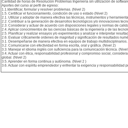
Cantidad de horas de Resolución Problemas Ingeniería sin utilización de software
Aportes del curso al perfil de egreso:
1.1.Identificar, formular y resolver problemas. (Nivel 2)
1.5. Certificar el funcionamiento, condición de uso o estado (Nivel 2)
2.1. Utilizar y adoptar de manera efectiva las técnicas, instrumentos y herramienta
2.2. Contribuir a la generación de desarrollos tecnológicos y/o innovaciones tecno
2.3. Considerar y actuar de acuerdo con disposiciones legales y normas de calida
2.4. Aplicar conocimientos de las ciencias básicas de la ingeniería y de las tecnol
2.5. Planificar y realizar ensayos y/o experimentos y analizar e interpretar resultad
2.6. Evaluar críticamente ordenes de magnitud y significación de resultados numér
3.1. Desempeñarse de manera efectiva en equipos de trabajo multidisciplinarios. 
3.2. Comunicarse con efectividad en forma escrita, oral y gráfica. (Nivel 2)
3.3. Manejar el idioma inglés con suficiencia para la comunicación técnica. (Nivel
3.4. Actuar con ética, responsabilidad profesional y compromiso social, considera
global. (Nivel 2)
3.5. Aprender en forma continua y autónoma. (Nivel 2 )
3.6. Actuar con espíritu emprendedor y enfrentar la exigencia y responsabilidad pr