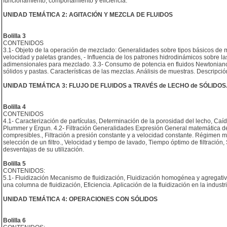
funcionamiento, comportamiento y eficiencia.
UNIDAD TEMÁTICA 2: AGITACIÓN Y MEZCLA DE FLUIDOS
Bolilla 3
CONTENIDOS
3.1- Objeto de la operación de mezclado: Generalidades sobre tipos básicos de m
velocidad y paletas grandes, - Influencia de los patrones hidrodinámicos sobre las
adimensionales para mezclado. 3.3- Consumo de potencia en fluidos Newtonianos
sólidos y pastas. Características de las mezclas. Análisis de muestras. Descripc
UNIDAD TEMÁTICA 3: FLUJO DE FLUIDOS a TRAVÉS de LECHO de SÓLIDOS
Bolilla 4
CONTENIDOS
4.1- Caracterización de partículas, Determinación de la porosidad del lecho, Ca
Plummer y Ergun. 4.2- Filtración Generalidades Expresión General matemática de fi
compresibles., Filtración a presión constante y a velocidad constante. Régimen mi
selección de un filtro., Velocidad y tiempo de lavado, Tiempo óptimo de filtración, S
desventajas de su utilización.
Bolilla 5
CONTENIDOS:
5.1- Fluidización Mecanismo de fluidización, Fluidización homogénea y agregativ
una columna de fluidización, Eficiencia. Aplicación de la fluidización en la industr
UNIDAD TEMÁTICA 4: OPERACIONES CON SÓLIDOS
Bolilla 6