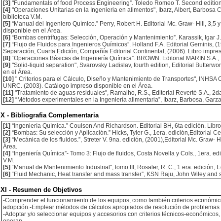
[3]
"Fundamentals of food Process Engineering”. Toledo Romeo T. Second edition.
[4]
"Operaciones Unitarias en la Ingenieria en alimentos", Ibarz, Albert, Barbosa
biblioteca V.M.
[5]
“Manual del Ingeniero Químico.” Perry, Robert H. Editorial Mc. Graw- Hill, 3,5 y
disponible en el Área.
[6]
“Bombas centrífugas: Selección, Operación y Mantenimiento”. Karassik, Igar J. 
[7]
“Flujo de Fluidos para Ingenieros Químicos”. Holland F.A. Editorial Geminis,
Separación, Cuarta Edición, Compañía Editorial Continental, (2006). Libro impreso
[8]
“Operaciones Básicas de Ingeniería Química”. BROWN. Editorial MARIN S.A., 1e
[9]
"Solid-liquid separation", Svarovsky Ladislav, fourth edition, Editorial Butterwo
en el Área.
[10]
" Criterios para el Cálculo, Diseño y Mantenimiento de Transportes", INHSA C
UNRC. (2003). Catálogo impreso disponible en el Área.
[11]
"Tratamiento de aguas residuales", Ramalho, R.S., Editorial Reverté S.A., 2da.
[12]
“Métodos experimentales en la Ingeniería alimentaria”, Ibarz, Barbosa, Garza,
X - Bibliografia Complementaria
[1]
“Ingeniería Química.” Coulson And Richardson. Editorial BH, 6ta edición. Libro 
[2]
“Bombas: Su selección y Aplicación.” Hicks, Tyler G., 1era. edición,Editorial C
[3]
“Mecánica de los fluidos.”, Streter V. 9na. edición, (2001),Editorial Mc. Graw- H
Área.
[4]
“Ingeniería Química”- Tomo 3: Flujo de fluidos, Costa Novella y Cols., 1era. ed
V.M.
[5]
“Manual de Mantenimiento Industrial", tomo III, Rosaler, R. C., 1 era. edición, 
[6]
“Fluid Mechanic, Heat transfer and mass transfer”, KSN Raju, John Wiley and s
XI - Resumen de Objetivos
-Comprender el funcionamiento de los equipos, como también criterios económico
adopción.-Emplear métodos de cálculos apropiados de resolución de problemas i
-Adoptar y/o seleccionar equipos y accesorios con criterios técnicos-económicos