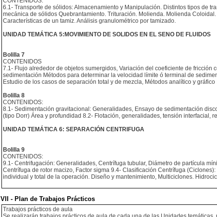
CONTENIDOS:
6.1- Transporte de sólidos: Almacenamiento y Manipulación. Distintos tipos de 
mecánica de sólidos Quebrantamiento. Trituración. Molienda. Molienda Coloidal.
Características de un tamiz. Análisis granulométrico por tamizado.
UNIDAD TEMÁTICA 5:MOVIMIENTO DE SOLIDOS EN EL SENO DE FLUIDOS
Bolilla 7
CONTENIDOS
7.1- Flujo alrededor de objetos sumergidos, Variación del coeficiente de fricción c
sedimentación Métodos para determinar la velocidad límite ó terminal de sedimen
Estudio de los casos de separación total y de mezcla, Métodos analítico y gráfico
Bolilla 8
CONTENIDOS:
8.1- Sedimentación gravitacional: Generalidades, Ensayo de sedimentación disc
(tipo Dorr) Área y profundidad 8.2- Flotación, generalidades, tensión interfacial, r
UNIDAD TEMÁTICA 6: SEPARACIÓN CENTRIFUGA
Bolilla 9
CONTENIDOS:
9.1- Centrifugación: Generalidades, Centrífuga tubular, Diámetro de partícula mín
Centrífuga de rotor macizo, Factor sigma 9.4- Clasificación Centrífuga (Ciclones
individual y total de la operación. Diseño y mantenimiento, Multiciclones. Hidroci
VII - Plan de Trabajos Prácticos
Trabajos prácticos de aula
Se realizarán trabajos prácticos de aula de cada una de las Unidades temáticas, 