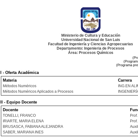
Ministerio de Cultura y Educación
Universidad Nacional de San Luis
Facultad de Ingeniería y Ciencias Agropecuarias
Departamento: Ingenieria de Procesos
Área: Procesos Químicos
(Pr
(Programa
(Programa pre
I - Oferta Académica
Materia
Carrera
Métodos Numéricos
ING.EN AL
Métodos Numéricos Aplicados a Procesos
INGENIERÍ
II - Equipo Docente
Docente
Fun
TONELLI, FRANCO
Prof
IRIARTE, MARIA ELENA
Prof
BRUSASCA, FABIANA ALEJANDRA
Auxi
SABER, MARIANA INES
Auxi