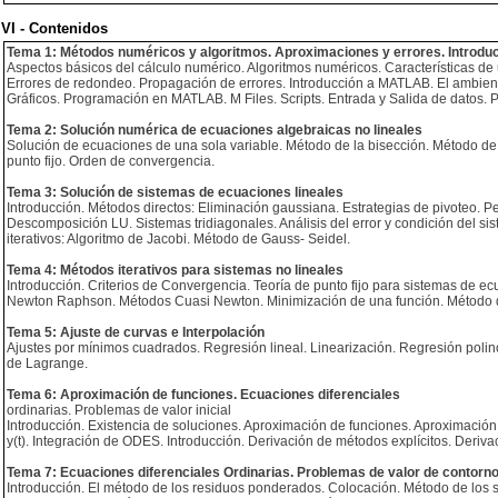
VI - Contenidos
Tema 1: Métodos numéricos y algoritmos. Aproximaciones y errores. Introd
Aspectos básicos del cálculo numérico. Algoritmos numéricos. Características de 
Errores de redondeo. Propagación de errores. Introducción a MATLAB. El ambiente
Gráficos. Programación en MATLAB. M Files. Scripts. Entrada y Salida de datos. 
Tema 2: Solución numérica de ecuaciones algebraicas no lineales
Solución de ecuaciones de una sola variable. Método de la bisección. Método de 
punto fijo. Orden de convergencia.
Tema 3: Solución de sistemas de ecuaciones lineales
Introducción. Métodos directos: Eliminación gaussiana. Estrategias de pivoteo. P
Descomposición LU. Sistemas tridiagonales. Análisis del error y condición del s
iterativos: Algoritmo de Jacobi. Método de Gauss- Seidel.
Tema 4: Métodos iterativos para sistemas no lineales
Introducción. Criterios de Convergencia. Teoría de punto fijo para sistemas de
Newton Raphson. Métodos Cuasi Newton. Minimización de una función. Método d
Tema 5: Ajuste de curvas e Interpolación
Ajustes por mínimos cuadrados. Regresión lineal. Linearización. Regresión polin
de Lagrange.
Tema 6: Aproximación de funciones. Ecuaciones diferenciales
ordinarias. Problemas de valor inicial
Introducción. Existencia de soluciones. Aproximación de funciones. Aproximación p
y(t). Integración de ODES. Introducción. Derivación de métodos explícitos. Deriv
Tema 7: Ecuaciones diferenciales Ordinarias. Problemas de valor de contorn
Introducción. El método de los residuos ponderados. Colocación. Método de los