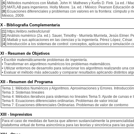
[6]
Métodos numéricos con Matlab. John H. Mathews y Kurtis D. Fink. 1a ed. / Ma
[7]
MATLAB para ingenieros. Holly Moore. 1a. ed. / México: Pearson Educación d
[8]
Ecuaciones diferenciales y problemas con valores en la frontera: cómputo y 
México, 2009.
X - Bibliografia Complementaria
[1]
https://elibro.net/es/lc/unsl/
[2]
Análisis numérico (2a. ed.). Sauer, Timothy - Murrieta Murrieta, Jesús Elmer.
[3]
Matlab y sus aplicaciones en las ciencias y la ingeniería. Pérez López, César.
[4]
Introducción a los sistemas de control: conceptos, aplicaciones y simulació
XI - Resumen de Objetivos
• Escribir matemáticamente problemas de ingeniería.
• Transformar en algoritmos numéricos los problemas matemáticos.
• Utilizar entornos de desarrollo para solucionar los algoritmos realizando una cor
• Evaluar el método más adecuado y comparar resultados aplicando distintos alg
XII - Resumen del Programa
Tema 1: Métodos Numéricos y Algoritmos. Aproximaciones y Errores. Introducci
Tema 3: Sistemas lineales
Tema 4: Métodos iterativos para sistemas no lineales Tema 5: Ajuste de curvas e 
Tema 6: Ecuaciones diferenciales ordinarias. Problemas de valor inicial
Tema 7: Ecuaciones diferenciales Ordinarias. Problemas de valor de contorno
XIII - Imprevistos
Para el caso de medidas de fuerza que alteren sustancialmente la presencialidad
plataforma virtual de forma asincrónica para las teorías y sincrónica para las guía