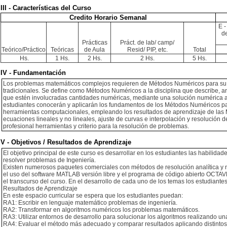
III - Características del Curso
Credito Horario Semanal
E -
de
Prácticas
Práct. de lab/ camp/
Teórico/Práctico
Teóricas
de Aula
Resid/ PIP, etc.
Total
Hs.
1 Hs.
2 Hs.
2 Hs.
5 Hs.
IV - Fundamentación
Los problemas matemáticos complejos requieren de Métodos Numéricos para su res
tradicionales. Se define como Métodos Numéricos a la disciplina que describe, a
que estén involucradas cantidades numéricas, mediante una solución numérica a
estudiantes conocerán y aplicarán los fundamentos de los Métodos Numéricos pa
herramientas computacionales, empleando los resultados de aprendizaje de las M
ecuaciones lineales y no lineales, ajuste de curvas e interpolación y resolución d
profesional herramientas y criterio para la resolución de problemas.
V - Objetivos / Resultados de Aprendizaje
El objetivo principal de este curso es desarrollar en los estudiantes las habilida
resolver problemas de Ingeniería.
Existen numerosos paquetes comerciales con métodos de resolución analítica y 
el uso del software MATLAB versión libre y el programa de código abierto OCTAV
el transcurso del curso. En el desarrollo de cada uno de los temas los estudiant
Resultados de Aprendizaje
En este espacio curricular se espera que los estudiantes puedan:
RA1: Escribir en lenguaje matemático problemas de ingeniería.
RA2: Transformar en algoritmos numéricos los problemas matemáticos.
RA3: Utilizar entornos de desarrollo para solucionar los algoritmos realizando una
RA4: Evaluar el método más adecuado y comparar resultados aplicando distintos