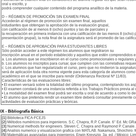
oral u escrito, y
podrá comprender cualquier contenido del programa analítico de la materia.
D – RÉGIMEN DE PROMOCIÓN SIN EXAMEN FINAL
Accederán al régimen de promoción sin examen final, aquellos
estudiantes que obtengan la aprobación de la evaluación grupal,
con calificación de al menos 8 (ocho) puntos y las de parciales y
la recuperación en primera instancia con una calificación de las menos 8 (ocho) 
presentación grupal), la nota final de la asignatura será el promedio de las calif
E – RÉGIMEN DE APROBACIÓN PARA ESTUDIANTES LIBRES
Sólo podrán acceder a este régimen los alumnos que registraron su
inscripción anual en el período establecido y aquellos que estén comprendidos e
a. Los alumnos que se inscribieron en el curso como promocionales o regulares y
b. Los alumnos no inscriptos para cursar, que cumplen con las correlativas requer
c. Los alumnos que han regularizado el curso, pero que no rindieron la asignatur
será de aplicación toda otra norma vigente para esta categoría de alumnos como 
académico en el que se inscribe para rendir (Ordenanza Rectoral Nº 11/83).
Características de las evaluaciones libres:
• El examen versará sobre la totalidad del último programa, contemplando los aspe
• El examen constará de una instancia referida a los Trabajos Prácticos previa al d
• La modalidad del examen final podrá ser escrita u oral de acuerdo a como lo dec
• El alumno que pretenda rendir un examen libre deberá consultar previamente co
actividades de evaluación prácticas y teóricas.
IX - Bibliografía Básica
[1]
Biblioteca FICA-FCEJS
[2]
Métodos numéricos para ingenieros. S.C. Chapra, R.P. Canale. 6° Ed. Mc GRaw
[3]
Numerical methods for engineers. Steven C. Chapra and Raymond P. Canale. 2
[4]
Analisis numerico y visualizacion grafica con MATLAB. Nakamura, Shoichiro. Mé
[5]
Matemáticas avanzadas para ingenieros. Erwin Kreyszig. 3a. ed. / México: Li