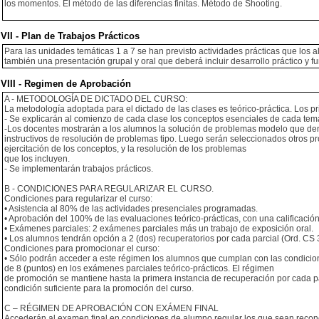
los momentos. El método de las diferencias finitas. Método de Shooting.
VII - Plan de Trabajos Prácticos
Para las unidades temáticas 1 a 7 se han previsto actividades prácticas que los 
también una presentación grupal y oral que deberá incluir desarrollo práctico y fu
VIII - Regimen de Aprobación
A - METODOLOGÍA DE DICTADO DEL CURSO:
La metodología adoptada para el dictado de las clases es teórico-práctica. Los pr
- Se explicarán al comienzo de cada clase los conceptos esenciales de cada tem
-Los docentes mostrarán a los alumnos la solución de problemas modelo que den l
instructivos de resolución de problemas tipo. Luego serán seleccionados otros p
ejercitación de los conceptos, y la resolución de los problemas
que los incluyen.
- Se implementarán trabajos prácticos.
B - CONDICIONES PARA REGULARIZAR EL CURSO.
Condiciones para regularizar el curso:
• Asistencia al 80% de las actividades presenciales programadas.
• Aprobación del 100% de las evaluaciones teórico-prácticas, con una calificación
• Exámenes parciales: 2 exámenes parciales más un trabajo de exposición oral.
• Los alumnos tendrán opción a 2 (dos) recuperatorios por cada parcial (Ord. CS 
Condiciones para promocionar el curso:
• Sólo podrán acceder a este régimen los alumnos que cumplan con las condicion
de 8 (puntos) en los exámenes parciales teórico-prácticos. El régimen
de promoción se mantiene hasta la primera instancia de recuperación por cada p
condición suficiente para la promoción del curso.
C – RÉGIMEN DE APROBACIÓN CON EXÁMEN FINAL
Accederán al examen final en condiciones de alumno regular los que sean reconoc