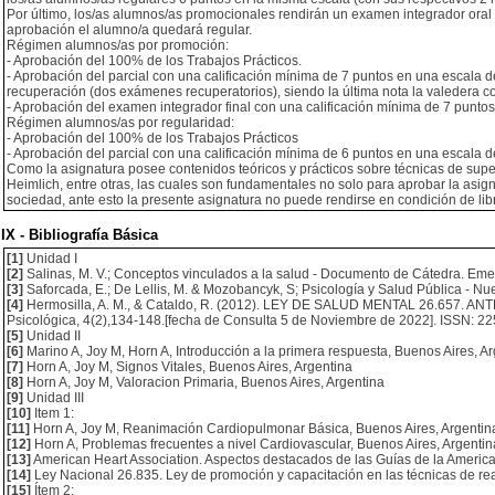
Por último, los/as alumnos/as promocionales rendirán un examen integrador oral e
aprobación el alumno/a quedará regular.
Régimen alumnos/as por promoción:
- Aprobación del 100% de los Trabajos Prácticos.
- Aprobación del parcial con una calificación mínima de 7 puntos en una escala d
recuperación (dos exámenes recuperatorios), siendo la última nota la valedera co
- Aprobación del examen integrador final con una calificación mínima de 7 puntos
Régimen alumnos/as por regularidad:
- Aprobación del 100% de los Trabajos Prácticos
- Aprobación del parcial con una calificación mínima de 6 puntos en una escala d
Como la asignatura posee contenidos teóricos y prácticos sobre técnicas de su
Heimlich, entre otras, las cuales son fundamentales no solo para aprobar la asi
sociedad, ante esto la presente asignatura no puede rendirse en condición de lib
IX - Bibliografía Básica
[1]
Unidad I
[2]
Salinas, M. V.; Conceptos vinculados a la salud - Documento de Cátedra. Eme
[3]
Saforcada, E.; De Lellis, M. & Mozobancyk, S; Psicología y Salud Pública - Nuev
[4]
Hermosilla, A. M., & Cataldo, R. (2012). LEY DE SALUD MENTAL 26.657. 
Psicológica, 4(2),134-148.[fecha de Consulta 5 de Noviembre de 2022]. ISSN: 2
[5]
Unidad II
[6]
Marino A, Joy M, Horn A, Introducción a la primera respuesta, Buenos Aires, A
[7]
Horn A, Joy M, Signos Vitales, Buenos Aires, Argentina
[8]
Horn A, Joy M, Valoracion Primaria, Buenos Aires, Argentina
[9]
Unidad III
[10]
Item 1:
[11]
Horn A, Joy M, Reanimación Cardiopulmonar Básica, Buenos Aires, Argentin
[12]
Horn A, Problemas frecuentes a nivel Cardiovascular, Buenos Aires, Argentin
[13]
American Heart Association. Aspectos destacados de las Guías de la Americ
[14]
Ley Nacional 26.835. Ley de promoción y capacitación en las técnicas de re
[15]
Ítem 2: