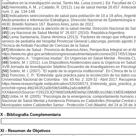
cualitativa en la investigación social, Tarrés Ma. Luisa (coord.). Ed. Facultad de
[42]
Hermosilla, A. M., y Cataldo, R. (2012). Ley de salud mental 26.657. Anteced
num. 2, pp. 134-148.
[43]
Indicadores seleccionados de salud para población de 10 a 19 años, Argentin
Medicamentos e Información Estratégica. Dirección Nacional de Epidemiología e I
4630, Boletín Número 167. Buenos Aires, junio de 2022.
[44]
Lineamientos para la atención de la salud mental. Dirección Nacional de Sal
[45]
Ley Nacional de Salud Mental N° 26.657 (2010)- República Argentina.
[46]
Lema Santamaría, Diana Verónica (2013). “Factores de riesgo que influyen 
servicio de pediatría del Hospital Provincial General Latacunga, periodo agosto 2
Técnica de Ambato Facultad de Ciencias de la Salud.
[47]
Ministerio de Salud - Provincia de Buenos Aires, Perspectiva Integral en el 
https://www.ms.gba.gov.ar/sitios/congresosaludmentalyadicciones/2017/05/13/per
[48]
Perugino, A.: “Urgencias mudas”. En Urgencias en Salud Mental - Revista CLE
[49]
Sotelo, M. I. (2011). Los Dispositivos Asistenciales para la Urgencia en Salud
XVIII Jornada de Investigación Séptimo Encuentro de Investigadores en Psicol
[50]
Sotelo, M. I. (2007). “El sujeto de la urgencia institucional”. En Clínica de la 
[51]
Troncoso, C. P.: “Entrevista: guía práctica para la recolección de los datos cu
Universidad Nacional de Colombia - Vol. 65 No. 2: 329-32 - Abril 2017. Recupera
https://www.researchgate.net/publication/320206573_Entrevista_guia_practica_
enrichId=rgreq-4fd246352a0b59b548f8a2a6cddfdf18-
XXX&enrichSource=Y292ZXJQYWdlOzMyMDIwNjU3MztBUzo2MjU1MDExMjMxM
[52]
Uribe, H. M. (2005): “Psicología de la emergencia: comportamiento humano a
Nacional de Salud Mental y Asistencia Primaria en Catástrofes (Hospital Central
Municipales sobre Catástrofes Samur - Protección Civil (Madrid, del 24 al 26 de 
X - Bibliografia Complementaria
XI - Resumen de Objetivos