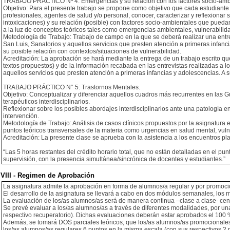
TRABAJO PRÁCTICO Nº 4: Emergencias y su relación con los factores socio-amb
Objetivo: Para el presente trabajo se propone como objetivo que cada estudiant
profesionales, agentes de salud y/o personal, conocer, caracterizar y reflexionar
intoxicaciones) y su relación (posible) con factores socio-ambientales que pueda
a la luz de conceptos teóricos tales como emergencias ambientales, vulnerabilidad
Metodología de Trabajo: Trabajo de campo en la que se deberá realizar una entre
San Luis, Sanatorios y aquellos servicios que presten atención a primeras infanc
su posible relación con contextos/situaciones de vulnerabilidad.
Acreditación: La aprobación se hará mediante la entrega de un trabajo escrito que 
textos propuestos) y de la información recabada en las entrevistas realizadas a lo
aquellos servicios que presten atención a primeras infancias y adolescencias. A
TRABAJO PRÁCTICO N° 5: Trastornos Mentales.
Objetivo: Conceptualizar y diferenciar aquellos cuadros más recurrentes en las 
terapéuticos interdisciplinarios.
Reflexionar sobre los posibles abordajes interdisciplinarios ante una patología
intervención.
Metodología de Trabajo: Análisis de casos clínicos propuestos por la asignatura en
puntos teóricos transversales de la materia como urgencias en salud mental, vulne
Acreditación: La presente clase se aprueba con la asistencia a los encuentros pla
“Las 5 horas restantes del crédito horario total, que no están detalladas en el pun
supervisión, con la presencia simultánea/sincrónica de docentes y estudiantes.”
VIII - Regimen de Aprobación
La asignatura admite la aprobación en forma de alumnos/a regular y por promoció
El desarrollo de la asignatura se llevará a cabo en dos módulos semanales, los mar
La evaluación de los/as alumnos/as será de manera continua –clase a clase- centr
Se prevé evaluar a los/as alumnos/as a través de diferentes modalidades, por un
respectivo recuperatorio). Dichas evaluaciones deberán estar aprobados el 100
Además, se tomará DOS parciales teóricos, que los/as alumnos/as promocionales 
los/as alumnos/as regulares 6 puntos en la misma escala (con sus respectivos 2 r