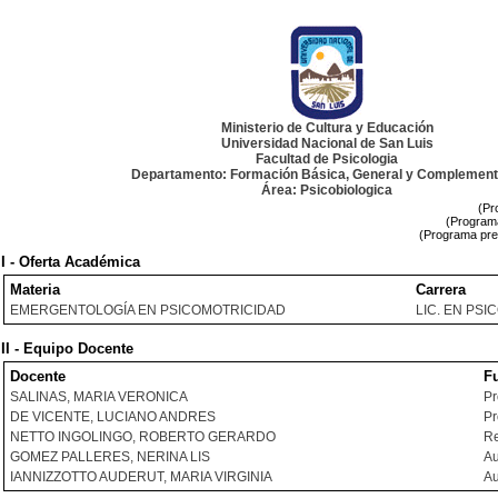
Ministerio de Cultura y Educación
Universidad Nacional de San Luis
Facultad de Psicologia
Departamento: Formación Básica, General y Complement
Área: Psicobiologica
(Pr
(Programa
(Programa pre
I - Oferta Académica
Materia
Carrera
EMERGENTOLOGÍA EN PSICOMOTRICIDAD
LIC. EN PS
II - Equipo Docente
Docente
F
SALINAS, MARIA VERONICA
Pr
DE VICENTE, LUCIANO ANDRES
Pr
NETTO INGOLINGO, ROBERTO GERARDO
Re
GOMEZ PALLERES, NERINA LIS
Au
IANNIZZOTTO AUDERUT, MARIA VIRGINIA
Au