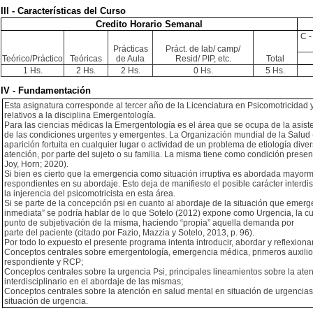
III - Características del Curso
Credito Horario Semanal
C -
Prácticas
Práct. de lab/ camp/
Teórico/Práctico
Teóricas
de Aula
Resid/ PIP, etc.
Total
1 Hs.
2 Hs.
2 Hs.
0 Hs.
5 Hs.
IV - Fundamentación
Esta asignatura corresponde al tercer año de la Licenciatura en Psicomotricidad y
relativos a la disciplina Emergentología.
Para las ciencias médicas la Emergentología es el área que se ocupa de la asiste
de las condiciones urgentes y emergentes. La Organización mundial de la Salud 
aparición fortuita en cualquier lugar o actividad de un problema de etiología di
atención, por parte del sujeto o su familia. La misma tiene como condición present
Joy, Horn; 2020).
Si bien es cierto que la emergencia como situación irruptiva es abordada mayorme
respondientes en su abordaje. Esto deja de manifiesto el posible carácter interdis
la injerencia del psicomotricista en esta área.
Si se parte de la concepción psi en cuanto al abordaje de la situación que emerg
inmediata” se podría hablar de lo que Sotelo (2012) expone como Urgencia, la cua
punto de subjetivación de la misma, haciendo “propia” aquella demanda por
parte del paciente (citado por Fazio, Mazzia y Sotelo, 2013, p. 96).
Por todo lo expuesto el presente programa intenta introducir, abordar y reflexionar
Conceptos centrales sobre emergentología, emergencia médica, primeros auxilios, 
respondiente y RCP;
Conceptos centrales sobre la urgencia Psi, principales lineamientos sobre la aten
interdisciplinario en el abordaje de las mismas;
Conceptos centrales sobre la atención en salud mental en situación de urgencias, 
situación de urgencia.