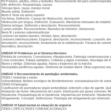
RCP básico, adultos, niños y lactantes. Reconocimiento del paro cardiorrespirato
IAM, definición, fisiopatología, causas
Síncope tipos, causa, manejo inicial
Muerte súbita. Definición
Items II: Nivel vía aérea superior
Vía Aérea. Definición. Causas de Obstrucción, descripción
Obstrucción por lengua. Definición. Evaluación. Maniobras manuales de estabiliz
Edema laríngeo. Definición y descripción. Reconocimiento
Cuerpo extraño. Reconocimiento. Maniobra de Heimlich, Variaciones
Ítems III: Lesiones osteomioarticular
Lesiones de tejidos blandos. Heridas, tipos, descripción.
Lesiones osteomusculares. Esguince, descripción, reconocimiento. Luxación, descr
descripción, reconocimiento, fundamento de la estabilización. Fractura de colum
traumática, descripción.
UNIDAD IV Problemas en el Sistema Nervioso
Pérdida de conciencia. Convulsiones. Hipoglucemia. Patología cerebrovascular
Crisis comiciales. Estatus epiléptico. Cefaleas y algias craneales. Neuralgia del 
Mareo y vértigo. Distonías agudas. Ataxia y trastornos de la marcha
Neuropatías periféricas agudas. Síndrome de Guillain-Barré. Otras urgencias neuro
UNIDAD V Reconocimiento de patologías ambientales.
ITEMS I: Ambiente y medio
Vulnerabilidad. Modelo ecológico de Bronfenbrenner. conceptualización de vulne
ITEMS II:Patologías
Clasificación de quemaduras según profundidad, extensión y tipo de agente. Quem
Inhalación de Humo. Mecanismos de Lesión. Intoxicación por gases comunes. Medi
Hipotermia. Fisiopatología de la hipotermia. Hipotermia por Inmersión. Hipoterm
Ahogamiento. Concepto. Definiciones. Fisiología del ahogamiento por inmersión. 
UNIDAD VI Salud mental en situación de urgencia
ITEMS I: DIFICULTADES COMUNICACIONALES