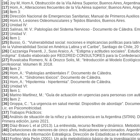
[16]
Joy M, Horn A, Obstrucción de la Vía Aérea Superior, Buenos Aires, Argentina
[17]
Horn, A.; Alteraciones frecuentes de la Vía Aérea superior; Buenos Aires, Arge
[18]
Ítem 3:
[19]
Dirección Nacional de Emergencias Sanitarias; Manual de Primeros Auxilios
[20]
Horn A, Lesiones Osteomusculares y Tejidos Blandos, Buenos Aires.
[21]
Unidad IV:
[22]
Salinas, M. V.: Patologías del Sistema Nervioso - Documento de Cátedra. Em
[23]
Unidad V:
[24]
Ítem 1:
[25]
Busso, G.: “Vulnerabilidad social: nociones e implicancias políticas para lati
de la Vulnerabilidad Social en América Latina y el Caribe”, Santiago de Chile, 20
[26]
Cazzaniga Pesenti, J., Suso Araico, A.: “Estigma y actitudes sociales”. Estud
estigma”. Estudio elaborado por RED2RED CONSULTORES para la Confedera
[27]
Ruvalcaba Romero, N. & Orozco Solis, M.: “Introducción al Modelo Ecológico 
profesional. Volumen III. 2018.
[28]
Ítem 2:
[29]
Horn, A.: “Patologías ambientales I”. Documento de Cátedra.
[30]
Horn, A.: “Síndromes tóxicos”. Documento de Cátedra.
[31]
Horn, A.: “Hipotermia - hipertermia”. Documento de Cátedra.
[32]
Unidad VI:
[33]
Ítem 1:
[34]
Marino Martínez, M.: “Guía de actuación en urgencias para personas con aut
[35]
Ítem 2:
[36]
Groppa, C.: “La urgencia en salud mental. Dispositivo de abordaje”. Docume
Lic. en Psicomotricidad.
[37]
Trabajos Prácticos:
[38]
Análisis de situación de la niñez y la adolescencia en la Argentina (SITA
Primera edición, junio 2021.
[39]
Díaz-Bravo L et al (2013). La entrevista, recurso flexible y dinámico. Metod
[40]
Defunciones de menores de cinco años, Indicadores seleccionados. Argentina
Medicamentos e Información Estratégica. Dirección de Estadísticas e Informaci
[41]
Fortino Vela Peón (2001). Un acto metodológico básico de la investigación soc