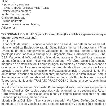
TEA;
Hipoacusia y sordera
ITEMS II: TRASTORNOS MENTALES
Excitación psicomotriz;
Inhibición psicomotriz;
Crisis de ansiedad;
Estado delirante;
Intento de suicidio autolesión;
Adicciones.
*PROGRAMA BOLILLADO: para Examen Final (Las bolillas siguientes incluyen
enumerados en cada una).
BOLILLA 1
El concepto de salud. El concepto del campo de salud. Los determinantes de salud
atención médica. Equipos de trabajo. Salud física y mental. Introducción a la P
Evento no urgente. Signos vitales. valoración es importancia. Primeros Auxilios.
patologías vinculadas a la emergencia – urgencia. Nivel Cardiovascular: RCP bási
DEA. Marco legal. IAM, definición, fisiopatología, causas. Síncope tipos, causa, m
Muerte súbita. Definición. Nivel via aérea superior: Vía Aérea. Definición. Causa
manuales de estabilización. Edema laríngeo. Definición y descripción. Reconoci
osteomioarticular: Lesiones de tejidos blandos. Heridas, tipos, descripción. Les
Luxación, descripción, reconocimiento. Fractura, descripción, reconocimiento. Fra
de columna, descripción, reconocimiento, fundamento de la estabilización. Amput
Ambiente y medio: Vulnerabilidad. Modelo ecológico de Bronfenbrenner. conceptu
Todos los contenidos del TRABAJO PRÁCTICO Nº 1: Salud, una concepción integ
BOLILLA 2
Introducción a la Primer Respuesta. Primer respondiente. Funciones e importanci
Primeros Auxilios. Conceptos generales. valoración primaria y secundaria. Recon
Cardiovascular: RCP básico, adultos, niños y lactantes. Reconocimiento del Paro c
Síncope tipos, causa, manejo inicial
Muerte súbita. Definición. Nivel via aérea superior: Vía Aérea. Definición. Causa
manuales de estabilización. Edema laríngeo. Definición y descripción. Reconoci