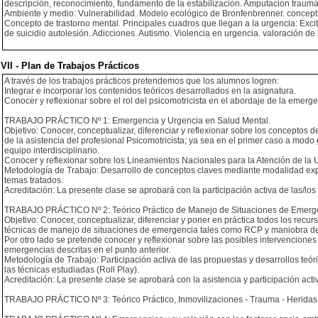
descripción, reconocimiento, fundamento de la estabilización. Amputación traumát
Ambiente y medio: Vulnerabilidad. Modelo ecológico de Bronfenbrenner. conceptu
Concepto de trastorno mental. Principales cuadros que llegan a la urgencia: Excita
de suicidio autolesión. Adicciones. Autismo. Violencia en urgencia. valoración d
VII - Plan de Trabajos Prácticos
A través de los trabajos prácticos pretendemos que los alumnos logren:
Integrar e incorporar los contenidos teóricos desarrollados en la asignatura.
Conocer y reflexionar sobre el rol del psicomotricista en el abordaje de la emerg
TRABAJO PRÁCTICO Nº 1: Emergencia y Urgencia en Salud Mental.
Objetivo: Conocer, conceptualizar, diferenciar y reflexionar sobre los concepto
de la asistencia del profesional Psicomotricista; ya sea en el primer caso a mo
equipo interdisciplinario.
Conocer y reflexionar sobre los Lineamientos Nacionales para la Atención de la 
Metodología de Trabajo: Desarrollo de conceptos claves mediante modalidad expo
temas tratados.
Acreditación: La presente clase se aprobará con la participación activa de las/los
TRABAJO PRÁCTICO Nº 2: Teórico Práctico de Manejo de Situaciones de Emerg
Objetivo: Conocer, conceptualizar, diferenciar y poner en práctica todos los recu
técnicas de manejo de situaciones de emergencia tales como RCP y maniobra de
Por otro lado se pretende conocer y reflexionar sobre las posibles intervencion
emergencias descritas en el punto anterior.
Metodología de Trabajo: Participación activa de las propuestas y desarrollos teór
las técnicas estudiadas (Roll Play).
Acreditación: La presente clase se aprobará con la asistencia y participación act
TRABAJO PRÁCTICO Nº 3: Teórico Práctico, Inmovilizaciones - Trauma - Heridas