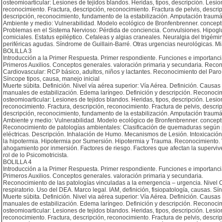
osteomioarticular: Lesiones de tejidos blandos. Heridas, tipos, descripción. Les
reconocimiento. Fractura, descripción, reconocimiento. Fractura de pelvis, descri
descripción, reconocimiento, fundamento de la estabilización. Amputación traumát
Ambiente y medio: Vulnerabilidad. Modelo ecológico de Bronfenbrenner. conceptu
Problemas en el Sistema Nervioso: Pérdida de conciencia. Convulsiones. Hipogl
comiciales. Estatus epiléptico. Cefaleas y algias craneales. Neuralgia del trigémi
periféricas agudas. Síndrome de Guillain-Barré. Otras urgencias neurológicas. Mias
BOLILLA 3
Introducción a la Primer Respuesta. Primer respondiente. Funciones e importanci
Primeros Auxilios. Conceptos generales. valoración primaria y secundaria. Recon
Cardiovascular: RCP básico, adultos, niños y lactantes. Reconocimiento del Paro c
Síncope tipos, causa, manejo inicial
Muerte súbita. Definición. Nivel vía aérea superior: Vía Aérea. Definición. Causa
manuales de estabilización. Edema laríngeo. Definición y descripción. Reconoci
osteomioarticular: Lesiones de tejidos blandos. Heridas, tipos, descripción. Les
reconocimiento. Fractura, descripción, reconocimiento. Fractura de pelvis, descri
descripción, reconocimiento, fundamento de la estabilización. Amputación traumát
Ambiente y medio: Vulnerabilidad. Modelo ecológico de Bronfenbrenner. conceptu
Reconocimiento de patologías ambientales: Clasificación de quemaduras según p
eléctricas. Descripción. Inhalación de Humo. Mecanismos de Lesión. Intoxicación
la hipotermia. Hipotermia por Sumersión. Hipotermia y Trauma. Reconocimiento. 
ahogamiento por inmersión. Factores de riesgo. Factores que afectan la superv
rol de lo Psicomotricista.
BOLILLA 4
Introducción a la Primer Respuesta. Primer respondiente. Funciones e importanci
Primeros Auxilios. Conceptos generales. valoración primaria y secundaria.
Reconocimiento de las patologías vinculadas a la emergencia – urgencia. Nivel C
respiratorio. Uso del DEA. Marco legal. IAM, definición, fisiopatología, causas. Sí
Muerte súbita. Definición. Nivel via aérea superior: Vía Aérea. Definición. Causa
manuales de estabilización. Edema laríngeo. Definición y descripción. Reconoci
osteomioarticular: Lesiones de tejidos blandos. Heridas, tipos, descripción. Les
reconocimiento. Fractura, descripción, reconocimiento. Fractura de pelvis, descri