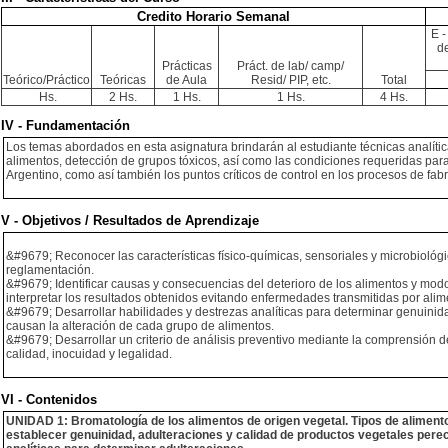
Credito Horario Semanal
E -
de
Prácticas
Práct. de lab/ camp/
Teórico/Práctico
Teóricas
de Aula
Resid/ PIP, etc.
Total
Hs.
2 Hs.
1 Hs.
1 Hs.
4 Hs.
IV - Fundamentación
Los temas abordados en esta asignatura brindarán al estudiante técnicas analític
alimentos, detección de grupos tóxicos, así como las condiciones requeridas para
Argentino, como así también los puntos críticos de control en los procesos de fabr
V - Objetivos / Resultados de Aprendizaje
&#9679; Reconocer las características físico-químicas, sensoriales y microbiológi
reglamentación.
&#9679; Identificar causas y consecuencias del deterioro de los alimentos y modo 
interpretar los resultados obtenidos evitando enfermedades transmitidas por alimen
&#9679; Desarrollar habilidades y destrezas analíticas para determinar genuinidad
causan la alteración de cada grupo de alimentos.
&#9679; Desarrollar un criterio de análisis preventivo mediante la comprensión 
calidad, inocuidad y legalidad.
VI - Contenidos
UNIDAD 1: Bromatología de los alimentos de origen vegetal. Tipos de aliment
establecer genuinidad, adulteraciones y calidad de productos vegetales per