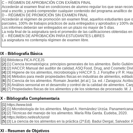
C – RÉGIMEN DE APROBACIÓN CON EXÁMEN FINAL
Accederán al examen final en condiciones de alumno regular los que sean reconoc
oral u escrito, y podrá comprender cualquier contenido del programa analítico de 
D – RÉGIMEN DE PROMOCIÓN SIN EXAMEN FINAL
Accederán al régimen de promoción sin examen final, aquellos estudiantes que ob
parciales, 100% de trabajos prácticos de aula entregados y aprobados y 100% de
Los informes deberán ser entregados en un plazo no mayor de 5 días.
La nota final de la asignatura será el promedio de las calificaciones obtenidas en
E – RÉGIMEN DE APROBACIÓN PARA ESTUDIANTES LIBRES
La asignatura no contempla régimen de examen libre.
IX - Bibliografía Básica
[1]
Biblioteca FICA-FCEJS
[2]
[1] Ciencia bromatológica: principios generales de los alimentos. Bello Gutiér
[3]
[2] HACCP, Manual del auditor de calidad, ASQ Food, Drug, and Cosmetic Divis
[4]
[3] Higiene de los alimentos, microbiología y HACCP. S. J. Forsythe y P. R. Ha
[5]
[4] Métodos para medir propiedades físicas en industrias de alimentos, editad
[6]
[5] Ciencia de los alimentos. Romain Jeantet..[et al.]. 1a. ed. / Zaragoza: Acribi
[7]
[6] Análisis sensorial en el desarrollo y control de la calidad de alimentos. Ca
[8]
[7] Propiedades físicas de los alimentos y de los sistemas de procesado. M. J. 
X - Bibliografia Complementaria
[1]
https://www.bidi
[2]
[1] Microbiología de los alimentos. Miguel A. Hernández Urzúa. Panamericana
[3]
[2] Técnicas del manejo de los alimentos. María Rita Garda. Eudeba, 2020.
[4]
https://elibro.net/es/lc/unsl/
[5]
[3] La ciencia de los alimentos en la práctica (2ª.Ed). Badui Dergal, Salvador
XI - Resumen de Objetivos