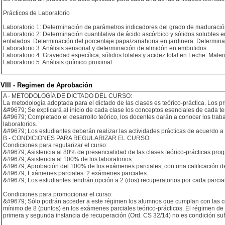
Prácticos de Laboratorio
Laboratorio 1: Determinación de parámetros indicadores del grado de maduración 
Laboratorio 2: Determinación cuantitativa de ácido ascórbico y sólidos solubles 
enlatados. Determinación del porcentaje papa/zanahoria en jardinera. Determinac
Laboratorio 3: Análisis sensorial y determinación de almidón en embutidos.
Laboratorio 4: Gravedad específica, sólidos totales y acidez total en Leche. Mater
Laboratorio 5: Análisis químico proximal.
VIII - Regimen de Aprobación
A - METODOLOGÍA DE DICTADO DEL CURSO:
La metodología adoptada para el dictado de las clases es teórico-práctica. Los pr
&#9679; Se explicará al inicio de cada clase los conceptos esenciales de cada t
&#9679; Completado el desarrollo teórico, los docentes darán a conocer los traba
laboratorios.
&#9679; Los estudiantes deberán realizar las actividades prácticas de acuerdo a 
B - CONDICIONES PARA REGULARIZAR EL CURSO.
Condiciones para regularizar el curso:
&#9679; Asistencia al 80% de presencialidad de las clases teórico-prácticas pro
&#9679; Asistencia al 100% de los laboratorios.
&#9679; Aprobación del 100% de los exámenes parciales, con una calificación de
&#9679; Exámenes parciales: 2 exámenes parciales.
&#9679; Los estudiantes tendrán opción a 2 (dos) recuperatorios por cada parcial
Condiciones para promocionar el curso:
&#9679; Sólo podrán acceder a este régimen los alumnos que cumplan con las con
mínimo de 8 (puntos) en los exámenes parciales teórico-prácticos. El régimen de
primera y segunda instancia de recuperación (Ord. CS 32/14) no es condición suf