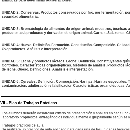
analíticas para determinar adulteraciones.
UNIDAD 2: Conservas. Productos conservados por frío, por fermentación, por
seguridad alimentaria.
UNIDAD 3: Bromatología de alimentos de origen animal: muestreo, técnicas an
productos, subproductos y derivados de origen animal. Carnes. Salazones. Ch
UNIDAD 4: Huevo. Definición. Formación. Constitución. Composición. Calidad. 
Ovoproductos. Análisis e interpretación.
UNIDAD 5: Leche y productos lácteos. Leche: Definición. Constituyentes químic
Controles. Características organolépticas. Métodos de análisis. Productos l
de leche. Queso. Definiciones. Análisis e interpretación.
UNIDAD 6: Cereales: Definición. Composición. Harinas. Harinas especiales. T
contaminación, adulteración y falsificación Características organolépticas. An
VII - Plan de Trabajos Prácticos
Los alumnos deberán desarrollar criterio de presentación y análisis en cada uno d
laboratorio propuestos, entregándolos individualmente o grupalmente según se l
Trabajos prácticos de aula
Se realizará un práctico de aula aplicado para cada una de las unidades teóricas 