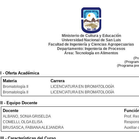
Ministerio de Cultura y Educación
Universidad Nacional de San Luis
Facultad de Ingeniería y Ciencias Agropecuarias
Departamento: Ingenieria de Procesos
Área: Tecnología en Alimentos
(Pr
(Programa
(Programa pre
I - Oferta Académica
Materia
Carrera
Bromatología II
LICENCIATURA EN BROMATOLOGÍA
Bromatología II
LICENCIATURA EN BROMATOLOGÍA
II - Equipo Docente
Docente
Funció
ALBANO, SONIA GRISELDA
Prof. Re
COMELLI, OLGA ELISA
Responsa
BRUSASCA, FABIANA ALEJANDRA
Auxiliar 
III - Características del Curso