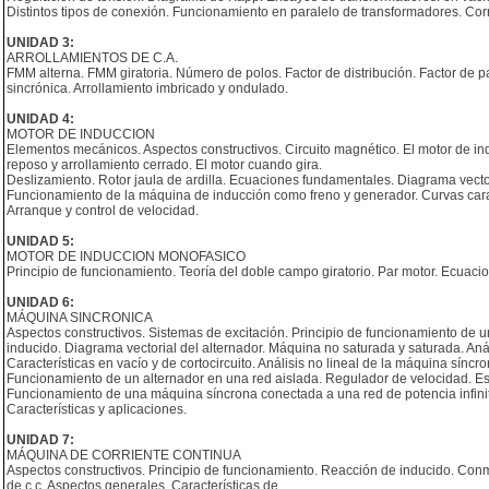
Distintos tipos de conexión. Funcionamiento en paralelo de transformadores. Cor
UNIDAD 3:
ARROLLAMIENTOS DE C.A.
FMM alterna. FMM giratoria. Número de polos. Factor de distribución. Factor de p
sincrónica. Arrollamiento imbricado y ondulado.
UNIDAD 4:
MOTOR DE INDUCCION
Elementos mecánicos. Aspectos constructivos. Circuito magnético. El motor de ind
reposo y arrollamiento cerrado. El motor cuando gira.
Deslizamiento. Rotor jaula de ardilla. Ecuaciones fundamentales. Diagrama vectori
Funcionamiento de la máquina de inducción como freno y generador. Curvas carac
Arranque y control de velocidad.
UNIDAD 5:
MOTOR DE INDUCCION MONOFASICO
Principio de funcionamiento. Teoría del doble campo giratorio. Par motor. Ecuacion
UNIDAD 6:
MÁQUINA SINCRONICA
Aspectos constructivos. Sistemas de excitación. Principio de funcionamiento de
inducido. Diagrama vectorial del alternador. Máquina no saturada y saturada. Anál
Características en vacío y de cortocircuito. Análisis no lineal de la máquina síncr
Funcionamiento de un alternador en una red aislada. Regulador de velocidad. Esta
Funcionamiento de una máquina síncrona conectada a una red de potencia infinit
Características y aplicaciones.
UNIDAD 7:
MÁQUINA DE CORRIENTE CONTINUA
Aspectos constructivos. Principio de funcionamiento. Reacción de inducido. Conm
de c.c. Aspectos generales. Características de