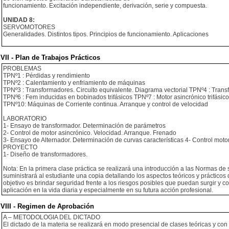
funcionamiento. Excitación independiente, derivación, serie y compuesta.
UNIDAD 8:
SERVOMOTORES
Generalidades. Distintos tipos. Principios de funcionamiento. Aplicaciones
VII - Plan de Trabajos Prácticos
PROBLEMAS
TPNº1 : Pérdidas y rendimiento
TPNº2 : Calentamiento y enfriamiento de máquinas
TPNº3 : Transformadores. Circuito equivalente. Diagrama vectorial TPNº4 : Tran
TPNº6 : Fem inducidas en bobinados trifásicos TPNº7 : Motor asincrónico trifásic
TPNº10: Máquinas de Corriente continua. Arranque y control de velocidad
LABORATORIO
1- Ensayo de transformador. Determinación de parámetros
2- Control de motor asincrónico. Velocidad. Arranque. Frenado
3- Ensayo de Alternador. Determinación de curvas características 4- Control moto
PROYECTO
1- Diseño de transformadores.
Nota: En la primera clase práctica se realizará una introducción a las Normas de 
suministrará al estudiante una copia detallando los aspectos teóricos y prácticos 
objetivo es brindar seguridad frente a los riesgos posibles que puedan surgir y c
aplicación en la vida diaria y especialmente en su futura acción profesional.
VIII - Regimen de Aprobación
A – METODOLOGIA DEL DICTADO
El dictado de la materia se realizará en modo presencial de clases teóricas y con p