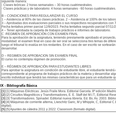
siguiente manera:
- Clases teóricas: 2 horas semanales – 30 horas cuatrimestrales.
- Clases prácticas y de laboratorio: 4 horas semanales - 60 horas cuatrimestrales.
B – CONDICIONES PARA REGULARIZAR EL CURSO
1 – Asistencia al 80% de las clases prácticas. 2 – Asistencia al 100% de los labora
3 – Aprobadas dos evaluaciones parciales o sus respectivos recuperatorios con 
Fecha tentativa primer parcial 12/9/2023. Fecha tentativa segundo parcial 07/11/
4 – Tener aprobada la carpeta de trabajos prácticos e informes de laboratorio.
C -REGIMEN DE APROBACIÓN CON EXAMEN FINAL
Para la aprobación de la asignatura, teniendo previamente aprobado el proyecto, 
modalidad: el examen final en caso de ser oral se selecciona tres temas de difer
luego el tribunal lo evalúa en los restantes. En el caso de ser escrito se sortea
desarrollar.
D – REGIMEN DE APROBACION SIN EXAMEN FINAL
El curso no contempla régimen de promoción.
E – RÉGIMEN DE APROBACIÓN PARA ESTUDIANTES LIBRES
Para aprobar la asignatura en condición de estudiante libre, el estudiante tendr
correspondiente al programa de trabajos prácticos de la materia y desarrollar al
escrito individual que tendrá las mismas características que para un estudiante q
IX - Bibliografía Básica
[1]
[1] Máquinas Eléctricas. Jesús Fraile Mora. Editorial Garceta. 8º edición Madri
[2]
[2] Circuitos Magnéticos y Transformadores, E. E. Staff del M.I.T., Editorial Re
[3]
[3] Transformadores. Spinadel. Editorial nueva librería. Ed. Bs. As. 2003. Bibli
[4]
[4] Máquinas de corriente alterna, Liwschitz Garic, M y Whipple, C, Editorial 
digital).
[5]
[5] Apuntes de cátedra 2011 y 2022. Classroom (formato digital).