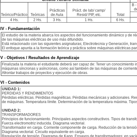
B -
d
Prácticas
Práct. de lab/ camp/
Teórico/Práctico
Teóricas
de Aula
Resid/ PIP, etc.
Total
4 Hs.
2 Hs.
3 Hs.
1 Hs.
6 Hs.
IV - Fundamentación
El estudio de la materia abarca los aspectos del funcionamiento dinámico y de ré
de las máquinas eléctricas de uso más difundido.
Está relacionado con las siguientes asignaturas; Electrotecnia y Generación, trans
El enfoque apunta a la formación teórica y práctica sobre máquinas eléctricas par
V - Objetivos / Resultados de Aprendizaje
Finalizada la materia el estudiante deberá ser capaz de: Tener un conocimiento 
máquinas síncronas y asíncronas, como así también de las máquinas de corrient
Afrontar trabajos de proyectos y ejecución de obras.
VI - Contenidos
UNIDAD 1:
PERDIDAS Y RENDIMIENTOS
Pérdidas eléctricas. Pérdidas magnéticas. Pérdidas mecánicas y adicionales. Ren
de máquinas. Temperatura límite. Determinación de la temperatura máxima. Tipo
UNIDAD 2:
TRANSFORMADORES
Principios de funcionamiento. Principales aspectos constructivos. Tipos de transf
Fuerza electromotriz inducida. Diagrama vectorial.
Transformador en carga. Corriente componente de carga. Reducción de la tensión
Diagrama vectorial. Circuito equivalente en carga.
Regulación de tensión. Diagrama de Kapp. Ensayos de transformadores: en vacío 