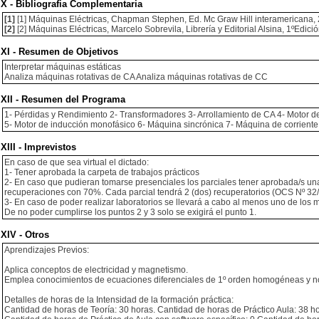
X - Bibliografia Complementaria
[1]
[1] Máquinas Eléctricas, Chapman Stephen, Ed. Mc Graw Hill interamericana, 2
[2]
[2] Máquinas Eléctricas, Marcelo Sobrevila, Librería y Editorial Alsina, 1ºEdici
XI - Resumen de Objetivos
Interpretar máquinas estáticas
Analiza máquinas rotativas de CA Analiza máquinas rotativas de CC
XII - Resumen del Programa
1- Pérdidas y Rendimiento 2- Transformadores 3- Arrollamiento de CA 4- Motor d
5- Motor de inducción monofásico 6- Máquina sincrónica 7- Máquina de corrient
XIII - Imprevistos
En caso de que sea virtual el dictado:
1- Tener aprobada la carpeta de trabajos prácticos
2- En caso que pudieran tomarse presenciales los parciales tener aprobada/s una
recuperaciones con 70%. Cada parcial tendrá 2 (dos) recuperatorios (OCS Nº 32/14
3- En caso de poder realizar laboratorios se llevará a cabo al menos uno de los
De no poder cumplirse los puntos 2 y 3 solo se exigirá el punto 1.
XIV - Otros
Aprendizajes Previos:
Aplica conceptos de electricidad y magnetismo.
Emplea conocimientos de ecuaciones diferenciales de 1º orden homogéneas y 
Detalles de horas de la Intensidad de la formación práctica:
Cantidad de horas de Teoría: 30 horas. Cantidad de horas de Práctico Aula: 38 h