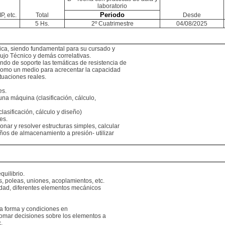
laboratorio
Periodo
P, etc.
Total
Desde
5 Hs.
2º Cuatrimestre
04/08/2025
mica, siendo fundamental para su cursado y
bujo Técnico y demás correlativas.
do de soporte las temáticas de resistencia de
, como un medio para acrecentar la capacidad
tuaciones reales.
es.
a máquina (clasificación, cálculo,
asificación, cálculo y diseño)
es.
onar y resolver estructuras simples, calcular
eños de almacenamiento a presión- utilizar
quilibrio.
s, poleas, uniones, acoplamientos, etc.
idad, diferentes elementos mecánicos
la forma y condiciones en
 tomar decisiones sobre los elementos a
.