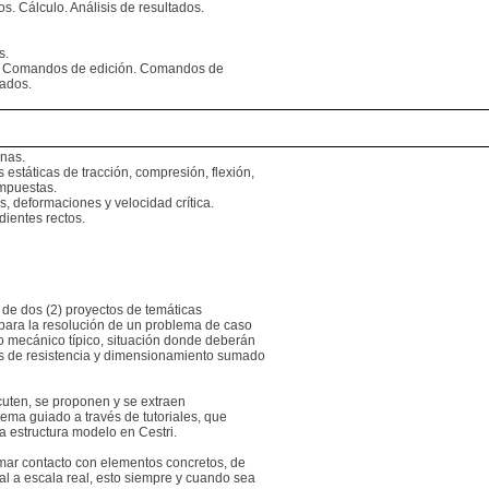
s. Cálculo. Análisis de resultados.
s.
s. Comandos de edición. Comandos de
tados.
mnas.
estáticas de tracción, compresión, flexión,
ompuestas.
, deformaciones y velocidad crítica.
ientes rectos.
 de dos (2) proyectos de temáticas
 para la resolución de un problema de caso
to mecánico típico, situación donde deberán
los de resistencia y dimensionamiento sumado
scuten, se proponen y se extraen
ema guiado a través de tutoriales, que
a estructura modelo en Cestri.
omar contacto con elementos concretos, de
l a escala real, esto siempre y cuando sea