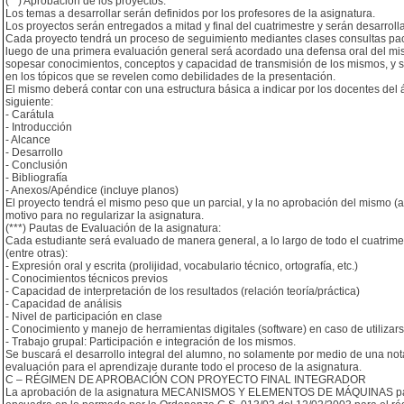
(**) Aprobación de los proyectos:
Los temas a desarrollar serán definidos por los profesores de la asignatura.
Los proyectos serán entregados a mitad y final del cuatrimestre y serán desarrol
Cada proyecto tendrá un proceso de seguimiento mediantes clases consultas pac
luego de una primera evaluación general será acordado una defensa oral del mis
sopesar conocimientos, conceptos y capacidad de transmisión de los mismos, y s
en los tópicos que se revelen como debilidades de la presentación.
El mismo deberá contar con una estructura básica a indicar por los docentes del á
siguiente:
- Carátula
- Introducción
- Alcance
- Desarrollo
- Conclusión
- Bibliografía
- Anexos/Apéndice (incluye planos)
El proyecto tendrá el mismo peso que un parcial, y la no aprobación del mismo (
motivo para no regularizar la asignatura.
(***) Pautas de Evaluación de la asignatura:
Cada estudiante será evaluado de manera general, a lo largo de todo el cuatrime
(entre otras):
- Expresión oral y escrita (prolijidad, vocabulario técnico, ortografía, etc.)
- Conocimientos técnicos previos
- Capacidad de interpretación de los resultados (relación teoría/práctica)
- Capacidad de análisis
- Nivel de participación en clase
- Conocimiento y manejo de herramientas digitales (software) en caso de utilizars
- Trabajo grupal: Participación e integración de los mismos.
Se buscará el desarrollo integral del alumno, no solamente por medio de una nota
evaluación para el aprendizaje durante todo el proceso de la asignatura.
C – RÉGIMEN DE APROBACIÓN CON PROYECTO FINAL INTEGRADOR
La aprobación de la asignatura MECANISMOS Y ELEMENTOS DE MÁQUINAS para 