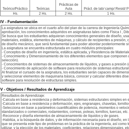
Prácticas de
Teórico/Práctico
Teóricas
Aula
Práct. de lab/ camp/ Resid/ PI
Hs.
2 Hs.
2 Hs.
1 Hs.
IV - Fundamentación
La asignatura se ubica en el cuarto año del plan de la carrera de Ingeniería Quí
aprobación, los conocimientos adquiridos en asignaturas tales como Física I , Di
Se busca que los estudiantes adquieran conocimientos generales de diseño, usan
materiales, estática, elementos de máquinas, y cálculo de recipientes a presión
de diseño mecánico, que será fundamental para poder abordar posteriormente si
La asignatura se encuentra estructurada en cuatro módulos principales:
- Conceptos de diseño en ingeniería, estática aplicada, y Resistencia de Material
- Conocimiento y Dimensionamiento de los diferentes elementos que componen un
selección).
- Conocimientos de sistemas de almacenamiento de líquidos, y gases a presión (cl
- Conocimiento de aplicación de software para resolución de sistemas estructural
Al finalizar el cursado de la asignatura, los estudiantes serán capaces de dimensi
y seleccionar elementos de maquinaria básica, conocer y calcular diferentes dis
software para resolución de estructuras simples.
V - Objetivos / Resultados de Aprendizaje
Resultados de Aprendizaje:
-Calcula en base a resistencia y deformación, sistemas estructurales simples en e
-Calcula en base a resistencia y deformación, ejes, engranajes, chavetas, tornillo
-Selecciona en base a parámetros cuantificables de potencia, momentos o veloc
standarizados o comerciales, rodamientos, correas, poleas, tornillos, tuercas, etc.
-Reconoce y diseña elementos de almacenamiento de líquidos y de gases.
-Habitúa, a la búsqueda de datos, y de información necesaria para el diseño, en 
que se presenta este tipo de problemas en la práctica de la ingeniería, así como
utilizar, y la elección de los materiales, coeficientes, relaciones dimensionales, etc