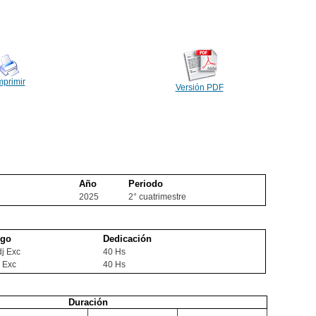
mprimir
Versión PDF
Año
Periodo
2025
2° cuatrimestre
rgo
Dedicación
dj Exc
40 Hs
 Exc
40 Hs
Duración