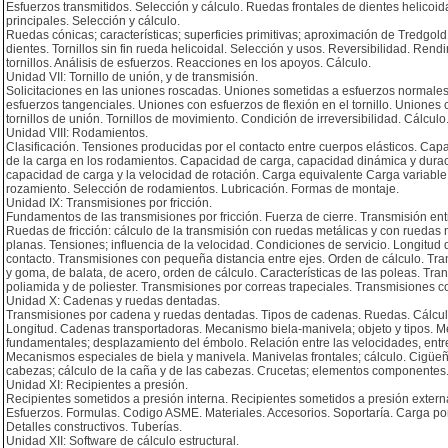
Esfuerzos transmitidos. Selección y cálculo. Ruedas frontales de dientes helicoid
principales. Selección y cálculo.
Ruedas cónicas; características; superficies primitivas; aproximación de Tredgold;
dientes. Tornillos sin fin rueda helicoidal. Selección y usos. Reversibilidad. Rend
tornillos. Análisis de esfuerzos. Reacciones en los apoyos. Cálculo.
Unidad VII: Tornillo de unión, y de transmisión.
Solicitaciones en las uniones roscadas. Uniones sometidas a esfuerzos normales
esfuerzos tangenciales. Uniones con esfuerzos de flexión en el tornillo. Uniones
tornillos de unión. Tornillos de movimiento. Condición de irreversibilidad. Cálculo
Unidad VIII: Rodamientos.
Clasificación. Tensiones producidas por el contacto entre cuerpos elásticos. Capa
de la carga en los rodamientos. Capacidad de carga, capacidad dinámica y durac
capacidad de carga y la velocidad de rotación. Carga equivalente Carga variable
rozamiento. Selección de rodamientos. Lubricación. Formas de montaje.
Unidad IX: Transmisiones por fricción.
Fundamentos de las transmisiones por fricción. Fuerza de cierre. Transmisión entr
Ruedas de fricción: cálculo de la transmisión con ruedas metálicas y con ruedas
planas. Tensiones; influencia de la velocidad. Condiciones de servicio. Longitud 
contacto. Transmisiones con pequeña distancia entre ejes. Orden de cálculo. Tran
y goma, de balata, de acero, orden de cálculo. Características de las poleas. T
poliamida y de poliester. Transmisiones por correas trapeciales. Transmisiones co
Unidad X: Cadenas y ruedas dentadas.
Transmisiones por cadena y ruedas dentadas. Tipos de cadenas. Ruedas. Cálcul
Longitud. Cadenas transportadoras. Mecanismo biela-manivela; objeto y tipos. 
fundamentales; desplazamiento del émbolo. Relación entre las velocidades, entre 
Mecanismos especiales de biela y manivela. Manivelas frontales; cálculo. Cigüeña
cabezas; cálculo de la caña y de las cabezas. Crucetas; elementos componentes
Unidad XI: Recipientes a presión.
Recipientes sometidos a presión interna. Recipientes sometidos a presión exter
Esfuerzos. Formulas. Codigo ASME. Materiales. Accesorios. Soportaría. Carga por 
Detalles constructivos. Tuberías.
Unidad XII: Software de cálculo estructural.