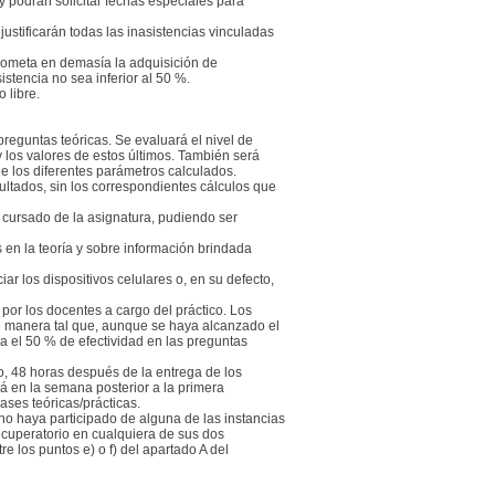
y podrán solicitar fechas especiales para
ustificarán todas las inasistencias vinculadas
rometa en demasía la adquisición de
istencia no sea inferior al 50 %.
 libre.
 preguntas teóricas. Se evaluará el nivel de
 los valores de estos últimos. También será
de los diferentes parámetros calculados.
ultados, sin los correspondientes cálculos que
l cursado de la asignatura, pudiendo ser
 en la teoría y sobre información brindada
ar los dispositivos celulares o, en su defecto,
 por los docentes a cargo del práctico. Los
de manera tal que, aunque se haya alcanzado el
za el 50 % de efectividad en las preguntas
, 48 horas después de la entrega de los
á en la semana posterior a la primera
ases teóricas/prácticas.
no haya participado de alguna de las instancias
ecuperatorio en cualquiera de sus dos
e los puntos e) o f) del apartado A del