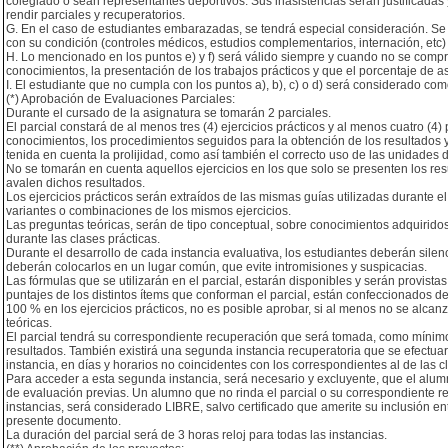
colegiado o sean representantes deportivos. Sus inasistencias serán justificadas 
rendir parciales y recuperatorios.
G. En el caso de estudiantes embarazadas, se tendrá especial consideración. Se j
con su condición (controles médicos, estudios complementarios, internación, etc)
H. Lo mencionado en los puntos e) y f) será válido siempre y cuando no se comp
conocimientos, la presentación de los trabajos prácticos y que el porcentaje de as
I. El estudiante que no cumpla con los puntos a), b), c) o d) será considerado como
(*) Aprobación de Evaluaciones Parciales:
Durante el cursado de la asignatura se tomarán 2 parciales.
El parcial constará de al menos tres (4) ejercicios prácticos y al menos cuatro (4)
conocimientos, los procedimientos seguidos para la obtención de los resultados y
tenida en cuenta la prolijidad, como así también el correcto uso de las unidades 
No se tomarán en cuenta aquellos ejercicios en los que solo se presenten los res
avalen dichos resultados.
Los ejercicios prácticos serán extraídos de las mismas guías utilizadas durante e
variantes o combinaciones de los mismos ejercicios.
Las preguntas teóricas, serán de tipo conceptual, sobre conocimientos adquiridos
durante las clases prácticas.
Durante el desarrollo de cada instancia evaluativa, los estudiantes deberán silenci
deberán colocarlos en un lugar común, que evite intromisiones y suspicacias.
Las fórmulas que se utilizarán en el parcial, estarán disponibles y serán provistas
puntajes de los distintos ítems que conforman el parcial, están confeccionados 
100 % en los ejercicios prácticos, no es posible aprobar, si al menos no se alcan
teóricas.
El parcial tendrá su correspondiente recuperación que será tomada, como mínimo
resultados. También existirá una segunda instancia recuperatoria que se efectuar
instancia, en días y horarios no coincidentes con los correspondientes al de las cl
Para acceder a esta segunda instancia, será necesario y excluyente, que el alum
de evaluación previas. Un alumno que no rinda el parcial o su correspondiente r
instancias, será considerado LIBRE, salvo certificado que amerite su inclusión entr
presente documento.
La duración del parcial será de 3 horas reloj para todas las instancias.