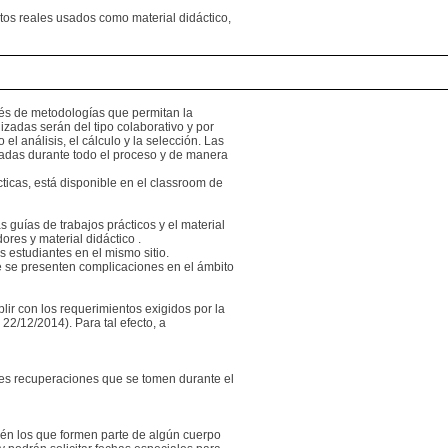
tos reales usados como material didáctico,
avés de metodologías que permitan la
izadas serán del tipo colaborativo y por
l análisis, el cálculo y la selección. Las
izadas durante todo el proceso y de manera
ácticas, está disponible en el classroom de
 guías de trabajos prácticos y el material
res y material didáctico .
os estudiantes en el mismo sitio.
ue se presenten complicaciones en el ámbito
lir con los requerimientos exigidos por la
22/12/2014). Para tal efecto, a
tes recuperaciones que se tomen durante el
ién los que formen parte de algún cuerpo