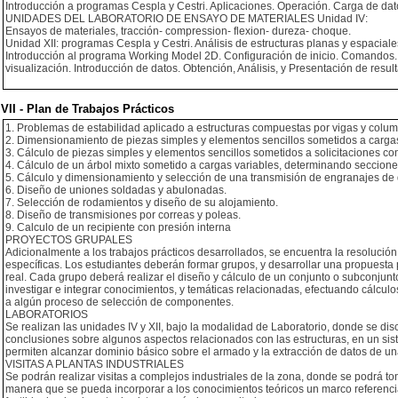
Introducción a programas Cespla y Cestri. Aplicaciones. Operación. Carga de dato
UNIDADES DEL LABORATORIO DE ENSAYO DE MATERIALES Unidad IV:
Ensayos de materiales, tracción- compression- flexion- dureza- choque.
Unidad XII: programas Cespla y Cestri. Análisis de estructuras planas y espaciale
Introducción al programa Working Model 2D. Configuración de inicio. Comando
visualización. Introducción de datos. Obtención, Análisis, y Presentación de resul
VII - Plan de Trabajos Prácticos
1. Problemas de estabilidad aplicado a estructuras compuestas por vigas y colu
2. Dimensionamiento de piezas simples y elementos sencillos sometidos a cargas 
3. Cálculo de piezas simples y elementos sencillos sometidos a solicitaciones c
4. Cálculo de un árbol mixto sometido a cargas variables, determinando secciones
5. Cálculo y dimensionamiento y selección de una transmisión de engranajes de d
6. Diseño de uniones soldadas y abulonadas.
7. Selección de rodamientos y diseño de su alojamiento.
8. Diseño de transmisiones por correas y poleas.
9. Calculo de un recipiente con presión interna
PROYECTOS GRUPALES
Adicionalmente a los trabajos prácticos desarrollados, se encuentra la resolución
específicas. Los estudiantes deberán formar grupos, y desarrollar una propuesta
real. Cada grupo deberá realizar el diseño y cálculo de un conjunto o subconjun
investigar e integrar conocimientos, y temáticas relacionadas, efectuando cálcu
a algún proceso de selección de componentes.
LABORATORIOS
Se realizan las unidades IV y XII, bajo la modalidad de Laboratorio, donde se di
conclusiones sobre algunos aspectos relacionados con las estructuras, en un sist
permiten alcanzar dominio básico sobre el armado y la extracción de datos de un
VISITAS A PLANTAS INDUSTRIALES
Se podrán realizar visitas a complejos industriales de la zona, donde se podrá t
manera que se pueda incorporar a los conocimientos teóricos un marco referencia