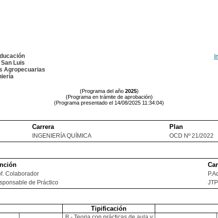
Educación
I
 San Luis
as Agropecuarias
iería
(Programa del año
2025
)
(Programa en trámite de aprobación)
(Programa presentado el 14/08/2025 11:34:04)
Carrera
Plan
INGENIERÍA QUÍMICA
OCD Nº 21/2022
nción
Ca
of. Colaborador
P.A
sponsable de Práctico
JTP
Tipificación
B - Teoria con prácticas de aula y