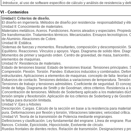
-Introduce, al uso de software especifico de cálculo y análisis de resistencia y de
VI - Contenidos
Unidad I: Criterios de diseño.
El diseño en ingeniería. Métodos de diseño por resistencia- responsabilidad y ét
Unidad II: Conocimiento de materiales.
Materiales metálicos. Aceros. Fundiciones. Aceros aleados y especiales. Propie
De transformación. Tratamientos térmicos. Mecanizados. Ensayos tecnológicos. C
de Aluminio. Aleaciones de Cobre.
Unidad III: Estática.
Sistemas de fuerzas y momentos. Resultantes, composición y descomposición. Si
Equilibrio. Reacciones. Vínculos y apoyos. Vigas. Diagrama de solido libre. Diag
Momentos de primer y segundo orden. Centro de gravedad, de masa, baricentro. Ap
elementos de maquinas.
Unidad IV: Resistencia de materiales.
Estado de tensiones biaxial. Estado de tensiones triaxial. Tensiones principales. 
Compresión. Flexión. Torsión. Pandeo. Esfuerzos inducidos y combinados. Defor
estructurales. Aplicaciones a elementos de maquinas. concepto de falla- teorías d
Esfuerzos de contacto. Tensiones debidas a variaciones de temperatura. Tensión 
Tensiones de trabajo y tensiones admisibles. Coeficiente de seguridad. El conce
límite de fatiga. Diagrama de Smith y de Goodman; otros criterios. Resistencia a la
Concentración de tensiones. Método de Soderberg aplicado a los materiales dúctil
torsión simple y flexotorsión. Aplicación de los criterios de Soderberg y de Goodm
la fatiga para duración limitada.
Unidad V: Ejes y Arboles
Descripción. Cargas. Cálculo de la sección en base a la resistencia para materiale
pura. Deformaciones por flexión y torsión, Vibraciones laterales; velocidad crítica.
Unidad VI: Teoría de la transmisión de Potencia mediante engranajes.
Definiciones y clasificación. Ley fundamental del engrane. Línea de engrane. R
flancos. Cicloide, Epicicloide, Hipocicloide, Evolvente de círculo.
Ruedas frontales de dientes rectos. Relación de transmisión. Designaciones y p