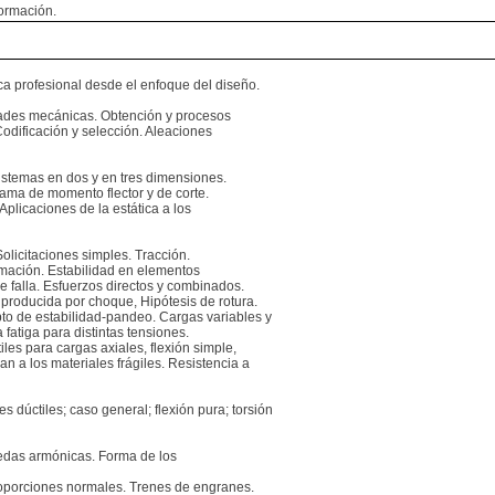
formación.
ica profesional desde el enfoque del diseño.
dades mecánicas. Obtención y procesos
odificación y selección. Aleaciones
stemas en dos y en tres dimensiones.
rama de momento flector y de corte.
licaciones de la estática a los
Solicitaciones simples. Tracción.
mación. Estabilidad en elementos
e falla. Esfuerzos directos y combinados.
producida por choque, Hipótesis de rotura.
pto de estabilidad-pandeo. Cargas variables y
 fatiga para distintas tensiones.
es para cargas axiales, flexión simple,
an a los materiales frágiles. Resistencia a
s dúctiles; caso general; flexión pura; torsión
uedas armónicas. Forma de los
roporciones normales. Trenes de engranes.