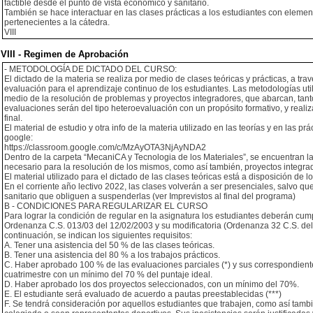
factible desde el punto de vista económico y sanitario.
También se hace interactuar en las clases prácticas a los estudiantes con elemen
pertenecientes a la cátedra.
VIII
VIII - Regimen de Aprobación
- METODOLOGÍA DE DICTADO DEL CURSO:
El dictado de la materia se realiza por medio de clases teóricas y prácticas, a tr
evaluación para el aprendizaje continuo de los estudiantes. Las metodologías util
medio de la resolución de problemas y proyectos integradores, que abarcan, tanto e
evaluaciones serán del tipo heteroevaluación con un propósito formativo, y real
final.
El material de estudio y otra info de la materia utilizado en las teorías y en las pr
google:
https://classroom.google.com/c/MzAyOTA3NjAyNDA2
Dentro de la carpeta “MecaniCA y Tecnologia de los Materiales”, se encuentran las
necesario para la resolución de los mismos, como así también, proyectos integrado
El material utilizado para el dictado de las clases teóricas está a disposición de l
En el corriente año lectivo 2022, las clases volverán a ser presenciales, salvo q
sanitario que obliguen a suspenderlas (ver Imprevistos al final del programa)
B - CONDICIONES PARA REGULARIZAR EL CURSO
Para lograr la condición de regular en la asignatura los estudiantes deberán cump
Ordenanza C.S. 013/03 del 12/02/2003 y su modificatoria (Ordenanza 32 C.S. del 
continuación, se indican los siguientes requisitos:
A. Tener una asistencia del 50 % de las clases teóricas.
B. Tener una asistencia del 80 % a los trabajos prácticos.
C. Haber aprobado 100 % de las evaluaciones parciales (*) y sus correspondien
cuatrimestre con un mínimo del 70 % del puntaje ideal.
D. Haber aprobado los dos proyectos seleccionados, con un mínimo del 70%.
E. El estudiante será evaluado de acuerdo a pautas preestablecidas (***)
F. Se tendrá consideración por aquellos estudiantes que trabajen, como así tamb