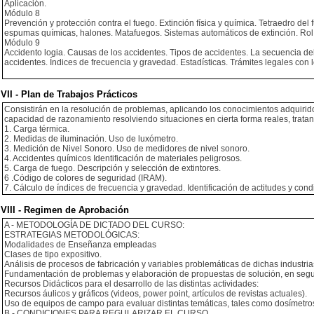
Aplicación.
Módulo 8
Prevención y protección contra el fuego. Extinción física y química. Tetraedro del
espumas químicas, halones. Matafuegos. Sistemas automáticos de extinción. Rol
Módulo 9
Accidento logia. Causas de los accidentes. Tipos de accidentes. La secuencia del
accidentes. Índices de frecuencia y gravedad. Estadísticas. Trámites legales con 
VII - Plan de Trabajos Prácticos
Consistirán en la resolución de problemas, aplicando los conocimientos adquiridos 
capacidad de razonamiento resolviendo situaciones en cierta forma reales, tratan
1. Carga térmica.
2. Medidas de iluminación. Uso de luxómetro.
3. Medición de Nivel Sonoro. Uso de medidores de nivel sonoro.
4. Accidentes químicos Identificación de materiales peligrosos.
5. Carga de fuego. Descripción y selección de extintores.
6 .Código de colores de seguridad (IRAM).
7. Cálculo de índices de frecuencia y gravedad. Identificación de actitudes y con
VIII - Regimen de Aprobación
A - METODOLOGÍA DE DICTADO DEL CURSO:
ESTRATEGIAS METODOLÓGICAS:
Modalidades de Enseñanza empleadas
Clases de tipo expositivo.
Análisis de procesos de fabricación y variables problemáticas de dichas industria
Fundamentación de problemas y elaboración de propuestas de solución, en segu
Recursos Didácticos para el desarrollo de las distintas actividades:
Recursos áulicos y gráficos (videos, power point, artículos de revistas actuales).
Uso de equipos de campo para evaluar distintas temáticas, tales como dosímetros
B - CONDICIONES PARA REGULARIZAR EL CURSO