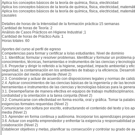
Aplica los conceptos básicos de la teoría de química, física, electricidad
Aplica los conceptos básicos de la teoría de química, física, electricidad, matemát
Aplica los conceptos básicos de la teoría de química, física, electricidad, mate
causales
Detalles de horas de la Intensidad de la formación práctica-15 semanas
Cantidad de horas de Teoría: 2
Análisis de Casos Prácticos en Higiene Industrial ;1
Cantidad de horas de Práctico Aula :1
Horas totales :60
Aportes del curso al perfil de egreso
Competencias para formar y certificar a lo/as estudiantes. Nivel de dominio
1.1. Identificar, formular y resolver problemas. Identificar y formular un problema
conocimientos, técnicas, herramientas e instrumentos de las ciencias y tecnología
1.6. Proyectar y dirigir lo referido a la higiene, seguridad, impacto ambiental y e
seguridad, la contaminación en los ambientes de trabajo y la eficiencia. Desarroll
preservación del medio ambiente (Nivel 2)
2.3. Considerar y actuar de acuerdo con disposiciones legales y normas de calida
2.4. Aplicar conocimientos de las ciencias básicas de la ingeniería y de las tecno
herramientas e instrumentos de las ciencias y tecnologías básicas para la genera
3.1. Desempeñarse de manera efectiva en equipos de trabajo multidisciplinarios. P
cordialidad y la orientación a la tarea conjunta (Nivel 2)
3.2. Comunicarse con efectividad en forma escrita, oral y gráfica. Tomar la palabra
exigencias formales requeridas (Nivel 2)
Comunicarse con soltura por escrito, estructurando el contenido del texto y los apo
media (Nivel 2)
3.5. Aprender en forma continua y autónoma. Incorporar los aprendizajes propuesto
3.6. Actuar con espíritu emprendedor y enfrentar la exigencia y responsabilidad pr
colaboración (Nivel 2)
Establecer objetivos y metas, planificar su consecución y controlar su grado de a