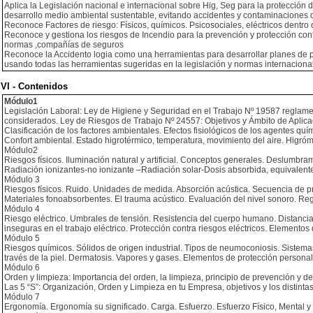
Aplica la Legislación nacional e internacional sobre Hig, Seg para la protección de
desarrollo medio ambiental sustentable, evitando accidentes y contaminaciones d
Reconoce Factores de riesgo: Físicos, químicos. Psicosociales, eléctricos dentro d
Reconoce y gestiona los riesgos de Incendio para la prevención y protección cont
normas ,compañías de seguros
Reconoce la Accidento logia como una herramientas para desarrollar planes de pr
usando todas las herramientas sugeridas en la legislación y normas internaciona
VI - Contenidos
Módulo1
Legislación Laboral: Ley de Higiene y Seguridad en el Trabajo Nº 19587 reglam
considerados. Ley de Riesgos de Trabajo Nº 24557: Objetivos y Ámbito de Aplica
Clasificación de los factores ambientales. Efectos fisiológicos de los agentes qu
Confort ambiental. Estado higrotérmico, temperatura, movimiento del aire. Higróme
Módulo2
Riesgos físicos. Iluminación natural y artificial. Conceptos generales. Deslumbram
Radiación ionizantes-no ionizante –Radiación solar-Dosis absorbida, equivalente,
Módulo 3
Riesgos físicos. Ruido. Unidades de medida. Absorción acústica. Secuencia de p
Materiales fonoabsorbentes. El trauma acústico. Evaluación del nivel sonoro. R
Módulo 4
Riesgo eléctrico. Umbrales de tensión. Resistencia del cuerpo humano. Distancia
inseguras en el trabajo eléctrico. Protección contra riesgos eléctricos. Elementos
Módulo 5
Riesgos químicos. Sólidos de origen industrial. Tipos de neumoconiosis. Siste
través de la piel. Dermatosis. Vapores y gases. Elementos de protección personal
Módulo 6
Orden y limpieza: Importancia del orden, la limpieza, principio de prevención y d
Las 5 “S”: Organización, Orden y Limpieza en tu Empresa, objetivos y los distint
Módulo 7
Ergonomía. Ergonomía su significado. Carga. Esfuerzo. Esfuerzo Físico, Mental y