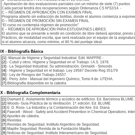
- Aprobación de dos evaluaciones parciales con un mínimo de siete (7) puntos.
Cada parcial tendrá dos recuperaciones según Ordenanza CS Nº32/14. -
C – RÉGIMEN DE APROBACIÓN CON EXÁMEN FINAL
Programa abierto sin extracción de bolillas, donde el alumno comienza a exponer u
D – RÉGIMEN DE PROMOCIÓN SIN EXAMEN FINAL
“El curso no contempla régimen de promoción”
E – RÉGIMEN DE APROBACIÓN PARA ESTUDIATNES LIBRES
El alumno que se presente a rendir en condición de libre deberá aprobar, previo
Prácticos, de modalidad escrita, que será realizada por el equipo de la asignatura
si el alumno alcanza, como mínimo, el 80 % del puntaje ideal.
IX - Bibliografía Básica
[1]
-Manual de Higiene y Seguridad Industrial. Edit. MAPFRE -
[2]
- Cutuli y otros. Higiene y Seguridad en el Trabajo. I.A.S. 1978.
[3]
- La Seguridad Industrial. Su administración. Grimaldi - Simonds
[4]
- Higiene y Seguridad en el trabajo. Ley 19587 Decreto Reg 351/79
[5]
- Ley de Riesgos del Trabajo 24557.
[6]
- Perry John - Manual del Ingeniero Químico, Tomo II de. UTEHA.
[7]
Bibliografía disponible en la catedra
X - Bibliografia Complementaria
[1]
Diamant E. Aislamiento térmico y acústico de edificios. Ed. Barcelona BLUME.
[2]
Woods- Guía Práctica de la Ventilación. 1ª. edición. Ed. BLUME
[3]
E. D. Ross- La Industria y la Contaminación del Aire. Ed. Diana
[4]
Fawcett - Wood - Safety and Accident Prevention in Chemical Operations. Inter
[5]
Apuntes de cátedra.
[6]
Revistas
[7]
Revistas de Seguridad. Instituto Argentino de Seguridad.
[8]
Mapfre Seguridad. Revista de la Fundación Mapfre.
[9]
Noticias de Seguridad. Instituto Interamericano de Seguridad.