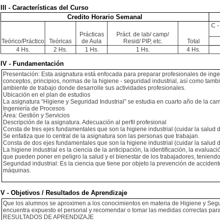
III - Características del Curso
Credito Horario Semanal
C -
Prácticas
Práct. de lab/ camp/
Teórico/Práctico
Teóricas
de Aula
Resid/ PIP, etc.
Total
4 Hs.
2 Hs.
1 Hs.
1 Hs.
4 Hs.
IV - Fundamentación
Presentación: Esta asignatura está enfocada para preparar profesionales de ingeni
conceptos, principios, normas de la higiene - seguridad industrial, así como tamb
ambiente de trabajo donde desarrolle sus actividades profesionales.
Ubicación en el plan de estudios
La asignatura “Higiene y Seguridad Industrial” se estudia en cuarto año de la ca
Ingeniería de Procesos
Área: Gestión y Servicios
Descripción de la asignatura. Adecuación al perfil profesional
Consta de tres ejes fundamentales que son la higiene industrial (cuidar la salud de
Se enfatiza que lo central de la asignatura son las personas que trabajan.
Consta de dos ejes fundamentales que son la higiene industrial (cuidar la salud de
La higiene industrial es la ciencia de la anticipación, la identificación, la evaluac
que pueden poner en peligro la salud y el bienestar de los trabajadores, tenien
Seguridad industrial: Es la ciencia que tiene por objeto la prevención de accidente
máquinas.
V - Objetivos / Resultados de Aprendizaje
Que los alumnos se aproximen a los conocimientos en materia de Higiene y Segurida
encuentra expuesto el personal y recomendar o tomar las medidas correctas par
RESULTADOS DE APRENDIZAJE