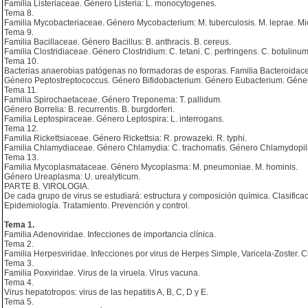
Familia Listeriaceae. Género Listeria: L. monocytogenes.
Tema 8.
Familia Mycobacteriaceae. Género Mycobacterium: M. tuberculosis. M. leprae. Mic
Tema 9.
Familia Bacillaceae. Género Bacillus: B. anthracis. B. cereus.
Familia Clostridiaceae. Género Clostridium: C. tetani. C. perfringens. C. botulinum
Tema 10.
Bacterias anaerobias patógenas no formadoras de esporas. Familia Bacteroidac
Género Peptostreptococcus. Género Bifidobacterium. Género Eubacterium. Género
Tema 11.
Familia Spirochaetaceae. Género Treponema: T. pallidum.
Género Borrelia: B. recurrentis. B. burgdorferi.
Familia Leptospiraceae. Género Leptospira: L. interrogans.
Tema 12.
Familia Rickettsiaceae. Género Rickettsia: R. prowazeki. R. typhi.
Familia Chlamydiaceae. Género Chlamydia: C. trachomatis. Género Chlamydopila:
Tema 13.
Familia Mycoplasmataceae. Género Mycoplasma: M. pneumoniae. M. hominis.
Género Ureaplasma: U. urealyticum.
PARTE B. VIROLOGIA.
De cada grupo de virus se estudiará: estructura y composición química. Clasificac
Epidemiología. Tratamiento. Prevención y control.
Tema 1.
Familia Adenoviridae. Infecciones de importancia clínica.
Tema 2.
Familia Herpesviridae. Infecciones por virus de Herpes Simple, Varicela-Zoster. 
Tema 3.
Familia Poxviridae. Virus de la viruela. Virus vacuna.
Tema 4.
Virus hepatotropos: virus de las hepatitis A, B, C, D y E.
Tema 5.