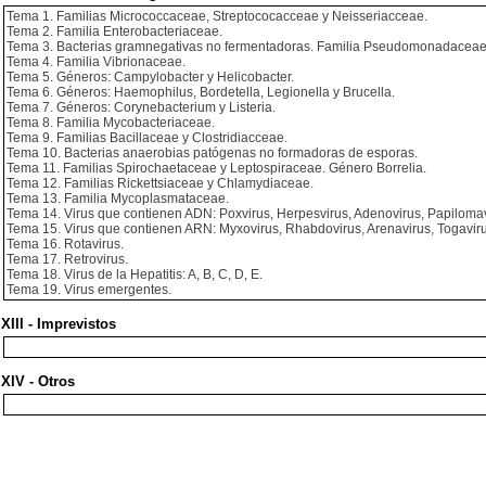
Tema 1. Familias Micrococcaceae, Streptococacceae y Neisseriacceae.
Tema 2. Familia Enterobacteriaceae.
Tema 3. Bacterias gramnegativas no fermentadoras. Familia Pseudomonadaceae
Tema 4. Familia Vibrionaceae.
Tema 5. Géneros: Campylobacter y Helicobacter.
Tema 6. Géneros: Haemophilus, Bordetella, Legionella y Brucella.
Tema 7. Géneros: Corynebacterium y Listeria.
Tema 8. Familia Mycobacteriaceae.
Tema 9. Familias Bacillaceae y Clostridiacceae.
Tema 10. Bacterias anaerobias patógenas no formadoras de esporas.
Tema 11. Familias Spirochaetaceae y Leptospiraceae. Género Borrelia.
Tema 12. Familias Rickettsiaceae y Chlamydiaceae.
Tema 13. Familia Mycoplasmataceae.
Tema 14. Virus que contienen ADN: Poxvirus, Herpesvirus, Adenovirus, Papilomav
Tema 15. Virus que contienen ARN: Myxovirus, Rhabdovirus, Arenavirus, Togaviru
Tema 16. Rotavirus.
Tema 17. Retrovirus.
Tema 18. Virus de la Hepatitis: A, B, C, D, E.
Tema 19. Virus emergentes.
XIII - Imprevistos
XIV - Otros