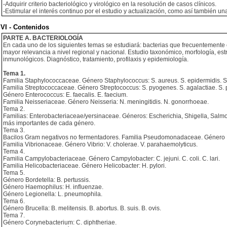
-Adquirir criterio bacteriológico y virológico en la resolución de casos clínicos.
-Estimular el interés continuo por el estudio y actualización, como así también 
VI - Contenidos
PARTE A. BACTERIOLOGÍA
En cada uno de los siguientes temas se estudiará: bacterias que frecuentemente
mayor relevancia a nivel regional y nacional. Estudio taxonómico, morfología, estr
inmunológicos. Diagnóstico, tratamiento, profilaxis y epidemiología.
Tema 1.
Familia Staphylococcaceae. Género Staphylococcus: S. aureus. S. epidermidis. S
Familia Streptococcaceae. Género Streptococcus: S. pyogenes. S. agalactiae. S. 
Género Enterococcus: E. faecalis. E. faecium.
Familia Neisseriaceae. Género Neisseria: N. meningitidis. N. gonorrhoeae.
Tema 2.
Familias: Enterobacteriaceae/yersinaceae. Géneros: Escherichia, Shigella, Salmone
más importantes de cada género.
Tema 3.
Bacilos Gram negativos no fermentadores. Familia Pseudomonadaceae. Género 
Familia Vibrionaceae. Género Vibrio: V. cholerae. V. parahaemolyticus.
Tema 4.
Familia Campylobacteriaceae. Género Campylobacter: C. jejuni. C. coli. C. lari.
Familia Helicobacteriaceae. Género Helicobacter: H. pylori.
Tema 5.
Género Bordetella: B. pertussis.
Género Haemophilus: H. influenzae.
Género Legionella: L. pneumophila.
Tema 6.
Género Brucella: B. melitensis. B. abortus. B. suis. B. ovis.
Tema 7.
Género Corynebacterium: C. diphtheriae.