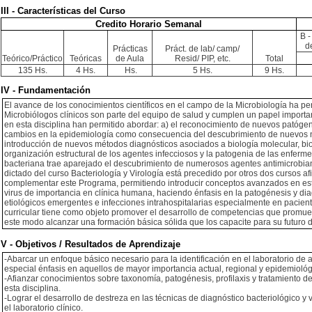
III - Características del Curso
Credito Horario Semanal
B -
d
Prácticas
Práct. de lab/ camp/
Teórico/Práctico
Teóricas
de Aula
Resid/ PIP, etc.
Total
135 Hs.
4 Hs.
Hs.
5 Hs.
9 Hs.
IV - Fundamentación
El avance de los conocimientos científicos en el campo de la Microbiología ha per
Microbiólogos clínicos son parte del equipo de salud y cumplen un papel import
en esta disciplina han permitido abordar: a) el reconocimiento de nuevos patóge
cambios en la epidemiología como consecuencia del descubrimiento de nuevos nic
introducción de nuevos métodos diagnósticos asociados a biología molecular, bio
organización estructural de los agentes infecciosos y la patogenia de las enfe
bacteriana trae aparejado el descubrimiento de numerosos agentes antimicrobiano
dictado del curso Bacteriología y Virología está precedido por otros dos cursos 
complementar este Programa, permitiendo introducir conceptos avanzados en estas
virus de importancia en clínica humana, haciendo énfasis en la patogénesis y di
etiológicos emergentes e infecciones intrahospitalarias especialmente en pacie
curricular tiene como objeto promover el desarrollo de competencias que promueva
este modo alcanzar una formación básica sólida que los capacite para su futuro
V - Objetivos / Resultados de Aprendizaje
-Abarcar un enfoque básico necesario para la identificación en el laboratorio d
especial énfasis en aquellos de mayor importancia actual, regional y epidemiológ
-Afianzar conocimientos sobre taxonomía, patogénesis, profilaxis y tratamiento d
esta disciplina.
-Lograr el desarrollo de destreza en las técnicas de diagnóstico bacteriológico 
el laboratorio clínico.