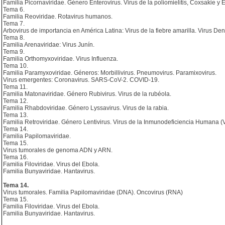
Familia Picornaviridae. Género Enterovirus. Virus de la poliomielitis, Coxsakie y
Tema 6.
Familia Reoviridae. Rotavirus humanos.
Tema 7.
Arbovirus de importancia en América Latina: Virus de la fiebre amarilla. Virus D
Tema 8.
Familia Arenaviridae: Virus Junín.
Tema 9.
Familia Orthomyxoviridae. Virus Influenza.
Tema 10.
Familia Paramyxoviridae. Géneros: Morbillivirus. Pneumovirus. Paramixovirus.
Virus emergentes: Coronavirus. SARS-CoV-2. COVID-19.
Tema 11.
Familia Matonaviridae. Género Rubivirus. Virus de la rubéola.
Tema 12.
Familia Rhabdoviridae. Género Lyssavirus. Virus de la rabia.
Tema 13.
Familia Retroviridae. Género Lentivirus. Virus de la Inmunodeficiencia Humana (V
Tema 14.
Familia Papilomaviridae.
Tema 15.
Virus tumorales de genoma ADN y ARN.
Tema 16.
Familia Filoviridae. Virus del Ebola.
Familia Bunyaviridae. Hantavirus.
Tema 14.
Virus tumorales. Familia Papilomaviridae (DNA). Oncovirus (RNA)
Tema 15.
Familia Filoviridae. Virus del Ebola.
Familia Bunyaviridae. Hantavirus.