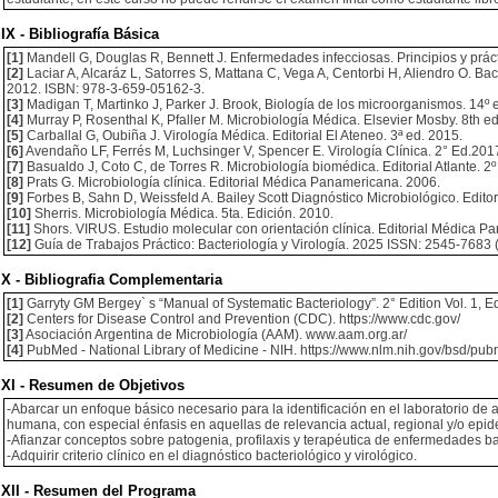
IX - Bibliografía Básica
[1]
Mandell G, Douglas R, Bennett J. Enfermedades infecciosas. Principios y prácti
[2]
Laciar A, Alcaráz L, Satorres S, Mattana C, Vega A, Centorbi H, Aliendro O. Bac
2012. ISBN: 978-3-659-05162-3.
[3]
Madigan T, Martinko J, Parker J. Brook, Biología de los microorganismos. 14º 
[4]
Murray P, Rosenthal K, Pfaller M. Microbiología Médica. Elsevier Mosby. 8th ed
[5]
Carballal G, Oubiña J. Virología Médica. Editorial El Ateneo. 3ª ed. 2015.
[6]
Avendaño LF, Ferrés M, Luchsinger V, Spencer E. Virología Clínica. 2° Ed.201
[7]
Basualdo J, Coto C, de Torres R. Microbiología biomédica. Editorial Atlante. 2º
[8]
Prats G. Microbiología clínica. Editorial Médica Panamericana. 2006.
[9]
Forbes B, Sahn D, Weissfeld A. Bailey Scott Diagnóstico Microbiológico. Edito
[10]
Sherris. Microbiología Médica. 5ta. Edición. 2010.
[11]
Shors. VIRUS. Estudio molecular con orientación clínica. Editorial Médica Pa
[12]
Guía de Trabajos Práctico: Bacteriología y Virología. 2025 ISSN: 2545-7683 (
X - Bibliografia Complementaria
[1]
Garryty GM Bergey` s “Manual of Systematic Bacteriology”. 2° Edition Vol. 1, Ed
[2]
Centers for Disease Control and Prevention (CDC). https://www.cdc.gov/
[3]
Asociación Argentina de Microbiología (AAM). www.aam.org.ar/
[4]
PubMed - National Library of Medicine - NIH. https://www.nlm.nih.gov/bsd/pu
XI - Resumen de Objetivos
-Abarcar un enfoque básico necesario para la identificación en el laboratorio de 
humana, con especial énfasis en aquellas de relevancia actual, regional y/o epid
-Afianzar conceptos sobre patogenia, profilaxis y terapéutica de enfermedades bac
-Adquirir criterio clínico en el diagnóstico bacteriológico y virológico.
XII - Resumen del Programa