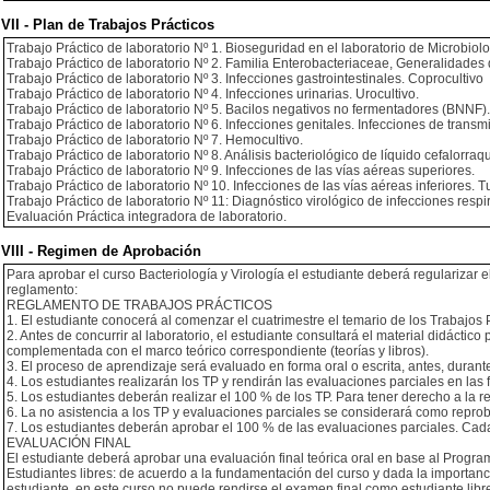
VII - Plan de Trabajos Prácticos
Trabajo Práctico de laboratorio Nº 1. Bioseguridad en el laboratorio de Microbiolo
Trabajo Práctico de laboratorio Nº 2. Familia Enterobacteriaceae, Generalidades 
Trabajo Práctico de laboratorio Nº 3. Infecciones gastrointestinales. Coprocultivo
Trabajo Práctico de laboratorio Nº 4. Infecciones urinarias. Urocultivo.
Trabajo Práctico de laboratorio Nº 5. Bacilos negativos no fermentadores (BNNF
Trabajo Práctico de laboratorio Nº 6. Infecciones genitales. Infecciones de transmi
Trabajo Práctico de laboratorio Nº 7. Hemocultivo.
Trabajo Práctico de laboratorio Nº 8. Análisis bacteriológico de líquido cefalorra
Trabajo Práctico de laboratorio Nº 9. Infecciones de las vías aéreas superiores.
Trabajo Práctico de laboratorio Nº 10. Infecciones de las vías aéreas inferiores. T
Trabajo Práctico de laboratorio Nº 11: Diagnóstico virológico de infecciones respir
Evaluación Práctica integradora de laboratorio.
VIII - Regimen de Aprobación
Para aprobar el curso Bacteriología y Virología el estudiante deberá regularizar 
reglamento:
REGLAMENTO DE TRABAJOS PRÁCTICOS
1. El estudiante conocerá al comenzar el cuatrimestre el temario de los Trabajos P
2. Antes de concurrir al laboratorio, el estudiante consultará el material didácti
complementada con el marco teórico correspondiente (teorías y libros).
3. El proceso de aprendizaje será evaluado en forma oral o escrita, antes, durante o
4. Los estudiantes realizarán los TP y rendirán las evaluaciones parciales en las
5. Los estudiantes deberán realizar el 100 % de los TP. Para tener derecho a la
6. La no asistencia a los TP y evaluaciones parciales se considerará como repro
7. Los estudiantes deberán aprobar el 100 % de las evaluaciones parciales. Cad
EVALUACIÓN FINAL
El estudiante deberá aprobar una evaluación final teórica oral en base al Progra
Estudiantes libres: de acuerdo a la fundamentación del curso y dada la importancia
estudiante, en este curso no puede rendirse el examen final como estudiante libr