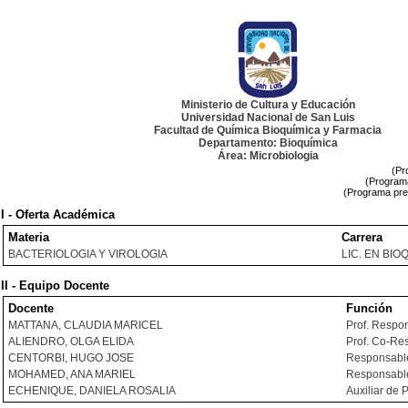
Ministerio de Cultura y Educación
Universidad Nacional de San Luis
Facultad de Química Bioquímica y Farmacia
Departamento: Bioquímica
Área: Microbiologia
(Pr
(Programa
(Programa pre
I - Oferta Académica
Materia
Carrera
BACTERIOLOGIA Y VIROLOGIA
LIC. EN BIO
II - Equipo Docente
Docente
Función
MATTANA, CLAUDIA MARICEL
Prof. Respo
ALIENDRO, OLGA ELIDA
Prof. Co-Re
CENTORBI, HUGO JOSE
Responsable
MOHAMED, ANA MARIEL
Responsable
ECHENIQUE, DANIELA ROSALIA
Auxiliar de 