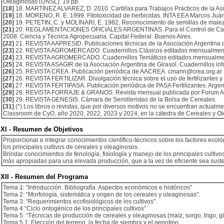
Oleaginosas (UNSL). 19 pp.
[18]
18. MARTÍNEZ ALVAREZ, D. 2010. Cartillas para Trabajos Prácticos de la As
[19]
18. MORENO, R. E. 1999. Fitotoxicidad de herbicidas. INTA EEA Marcos Juár
[20]
19. PETETIN, C. y MOLINARI, E. 1982. Reconocimiento de semillas de malezas
[21]
20. REGLAMENTACIONES OFICIALES ARGENTINAS. Para el Control de Calidad
2008. Ciencia y Técnica Agropecuaria. Capital Federal. Buenos Aires.
[22]
21. REVISTA AAPRESID. Publicaciones técnicas de la Asociación Argentina d
[23]
22. REVISTA AGROMERCADO. Cuadernillos Clásicos editados mensualmente
[24]
23. REVISTA AGROMERCADO. Cuadernillos Temáticos editados mensualment
[25]
24. REVISTA ASAGIR de la Asociación Argentina de Girasol. Cuadernillos inf
[26]
25. REVISTA CREA. Publicación periódica de AACREA. cmarin@crea.org.ar
[27]
26. REVISTA FERTILIZAR. Divulgación técnica sobre el uso de fertilizantes y
[28]
27. REVISTA FERTIPASA. Publicación periódica de PASA Fertilizantes. Argen
[29]
28. REVISTA FORRAJE & GRANOS. Revista mensual publicada por Forum Argent
[30]
29. REVISTA GENESIS. Cámara de Semilleristas de la Bolsa de Cereales.
[31]
(*) Los libros o revistas, que por diversos motivos no se encuentran actualm
Classroom de CyO, año 2020, 2022, 2023 y 2024, en la cátedra de Cereales y Ole
XI - Resumen de Objetivos
Proporcionar e integrar conocimientos científico-técnicos sobre los factores ecol
los principales cultivos de cereales y oleaginosos.
Brindar conocimientos de fenología, fisiología y manejo de los principales cultivo
más apropiadas para una elevada producción, que a la vez de eficiente sea suste
XII - Resumen del Programa
Tema 1: "Introducción. Bibliografía. Aspectos económicos e históricos"
Tema 2: “Morfología, sistemática y origen de los cereales y oleaginosas".
Tema 3: "Requerimientos ecofisiológicos de los cultivos".
Tema 4 “Ciclo ontogénico de los principales cultivos”
Tema 5: “Técnicas de producción de cereales y oleaginosas (maíz, sorgo, trigo, gira
Tema 5.1: Elección del terreno, la fecha de siembra y el genotipo.