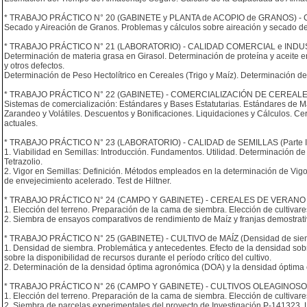
* TRABAJO PRÁCTICO N° 20 (GABINETE y PLANTA de ACOPIO de GRANOS) -
Secado y Aireación de Granos. Problemas y cálculos sobre aireación y secado de
* TRABAJO PRÁCTICO N° 21 (LABORATORIO) - CALIDAD COMERCIAL e INDUST
Determinación de materia grasa en Girasol. Determinación de proteína y aceite 
y otros defectos.
Determinación de Peso Hectolítrico en Cereales (Trigo y Maíz). Determinación d
* TRABAJO PRÁCTICO N° 22 (GABINETE) - COMERCIALIZACIÓN DE CEREALE
Sistemas de comercialización: Estándares y Bases Estatutarias. Estándares de Ma
Zarandeo y Volátiles. Descuentos y Bonificaciones. Liquidaciones y Cálculos. Certi
actuales.
* TRABAJO PRÁCTICO N° 23 (LABORATORIO) - CALIDAD de SEMILLAS (Parte IV). 
1. Viabilidad en Semillas: Introducción. Fundamentos. Utilidad. Determinación de l
Tetrazolio.
2. Vigor en Semillas: Definición. Métodos empleados en la determinación de Vigor d
de envejecimiento acelerado. Test de Hiltner.
* TRABAJO PRÁCTICO N° 24 (CAMPO Y GABINETE) - CEREALES DE VERANO (Maíz
1. Elección del terreno. Preparación de la cama de siembra. Elección de cultivar
2. Siembra de ensayos comparativos de rendimiento de Maíz y franjas demostrativ
* TRABAJO PRÁCTICO N° 25 (GABINETE) - CULTIVO de MAÍZ (Densidad de siem
1. Densidad de siembra. Problemática y antecedentes. Efecto de la densidad sobr
sobre la disponibilidad de recursos durante el período crítico del cultivo.
2. Determinación de la densidad óptima agronómica (DOA) y la densidad óptima 
* TRABAJO PRÁCTICO N° 26 (CAMPO Y GABINETE) - CULTIVOS OLEAGINOSOS: (Soj
1. Elección del terreno. Preparación de la cama de siembra. Elección de cultivare
2. Siembra de parcelas experimentales del proyecto de Investigación P-141323. L