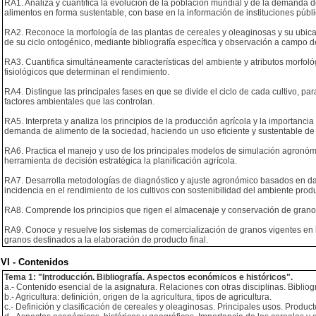
RA1. Analiza y cuantifica la evolución de la población mundial y de la demanda de 
alimentos en forma sustentable, con base en la información de instituciones públi
RA2. Reconoce la morfología de las plantas de cereales y oleaginosas y su ubicaci
de su ciclo ontogénico, mediante bibliografía específica y observación a campo d
RA3. Cuantifica simultáneamente características del ambiente y atributos morfológ
fisiológicos que determinan el rendimiento.
RA4. Distingue las principales fases en que se divide el ciclo de cada cultivo, p
factores ambientales que las controlan.
RA5. Interpreta y analiza los principios de la producción agrícola y la importanci
demanda de alimento de la sociedad, haciendo un uso eficiente y sustentable de 
RA6. Practica el manejo y uso de los principales modelos de simulación agronó
herramienta de decisión estratégica la planificación agrícola.
RA7. Desarrolla metodologías de diagnóstico y ajuste agronómico basados en dat
incidencia en el rendimiento de los cultivos con sostenibilidad del ambiente produ
RA8. Comprende los principios que rigen el almacenaje y conservación de granos 
RA9. Conoce y resuelve los sistemas de comercialización de granos vigentes en la
granos destinados a la elaboración de producto final.
VI - Contenidos
Tema 1: "Introducción. Bibliografía. Aspectos económicos e históricos".
a.- Contenido esencial de la asignatura. Relaciones con otras disciplinas. Bibliogr
b.- Agricultura: definición, origen de la agricultura, tipos de agricultura.
c.- Definición y clasificación de cereales y oleaginosas. Principales usos. Produc