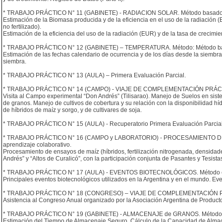
* TRABAJO PRÁCTICO N° 11 (GABINETE) - RADIACION SOLAR. Método basado 
Estimación de la Biomasa producida y de la eficiencia en el uso de la radiación 
no fertilizado).
Estimación de la eficiencia del uso de la radiación (EUR) y de la tasa de crecimi
* TRABAJO PRÁCTICO N° 12 (GABINETE) – TEMPERATURA. Método: Método bas
Estimación de las fechas calendario de ocurrencia y de los días desde la siembra
siembra.
* TRABAJO PRÁCTICO N° 13 (AULA) – Primera Evaluación Parcial.
* TRABAJO PRÁCTICO N° 14 (CAMPO) - VIAJE DE COMPLEMENTACIÓN PRÁCTI
Visita al Campo experimental “Don Andrés” (Tilisarao). Manejo de Suelos en sist
de granos. Manejo de cultivos de cobertura y su relación con la disponibilidad hí
de híbridos de maíz y sorgo, y de cultivares de soja.
* TRABAJO PRÁCTICO N° 15 (AULA) - Recuperatorio Primera Evaluación Parcial
* TRABAJO PRÁCTICO N° 16 (CAMPO y LABORATORIO) - PROCESAMIENTO DE 
aprendizaje colaborativo.
Procesamiento de ensayos de maíz (híbridos, fertilización nitrogenada, densid
Andrés” y “Altos de Curalicó”, con la participación conjunta de Pasantes y Tesista
* TRABAJO PRÁCTICO N° 17 (AULA) - EVENTOS BIOTECNOLÓGICOS. Método expos
Principales eventos biotecnológicos utilizados en la Argentina y en el mundo. Ev
* TRABAJO PRÁCTICO N° 18 (CONGRESO) – VIAJE DE COMPLEMENTACIÓN PR
Asistencia al Congreso Anual organizado por la Asociación Argentina de Produc
* TRABAJO PRÁCTICO N° 19 (GABINETE) - ALMACENAJE de GRANOS. Método
Estimación del Tiempo de Almacenaje Seguro. Cálculo de la Capacidad de Alma