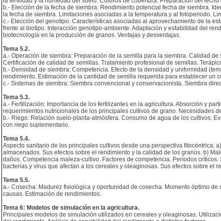
la fertilidad y la humedad del suelo. Cultivos de cobertura. Preparación del lech
b.- Elección de la fecha de siembra: Rendimiento potencial fecha de siembra. Iden
la fecha de siembra. Limitaciones asociadas a la temperatura y al fotoperiodo. Lim
c.- Elección del genotipo. Características asociadas al aprovechamiento de la es
frente al biotipo. Interacción genotipo-ambiente. Adaptación y estabilidad del rendi
biotecnología en la producción de granos. Ventajas y desventajas.
Tema 5.2.
a.- Operación de siembra: Preparación de la semilla para la siembra. Calidad de se
Certificación de calidad de semillas. Tratamiento profesional de semillas. Terápi
b.- Densidad de siembra: Competencia. Efecto de la densidad y uniformidad (tempo
rendimiento. Estimación de la cantidad de semilla requerida para establecer un
c.- Sistemas de siembra: Siembra convencional y conservacionista. Siembra dire
Tema 5.3.
a.- Fertilización: Importancia de los fertilizantes en la agricultura. Absorción y par
requerimientos nutricionales de los principales cultivos de grano. Necesidades de
b.- Riego: Relación suelo-planta-atmósfera. Consumo de agua de los cultivos. E
con riego suplementario.
Tema 5.4.
Aspecto sanitario de los principales cultivos desde una perspectiva fitocéntrica: a
almacenados. Sus efectos sobre el rendimiento y la calidad de los granos. b) Ma
daños. Competencia maleza-cultivo. Factores de competencia. Períodos críticos.
bacterias y virus que afectan a los cereales y oleaginosas. Sus efectos sobre el r
Tema 5.5.
a.- Cosecha: Madurez fisiológica y oportunidad de cosecha. Momento óptimo de 
causas. Estimación de rendimientos.
Tema 6: Modelos de simulación en la agricultura.
Principales modelos de simulación utilizados en cereales y oleaginosas. Utiliza