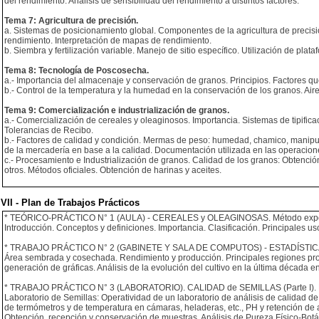
del rendimiento. Análisis de sensibilidad del rendimiento a distintos factores.
Tema 7: Agricultura de precisión.
a. Sistemas de posicionamiento global. Componentes de la agricultura de preci
rendimiento. Interpretación de mapas de rendimiento.
b. Siembra y fertilización variable. Manejo de sitio específico. Utilización de plata
Tema 8: Tecnología de Poscosecha.
a.- Importancia del almacenaje y conservación de granos. Principios. Factores que 
b.- Control de la temperatura y la humedad en la conservación de los granos. A
Tema 9: Comercialización e industrialización de granos.
a.- Comercialización de cereales y oleaginosos. Importancia. Sistemas de tipific
Tolerancias de Recibo.
b.- Factores de calidad y condición. Mermas de peso: humedad, chamico, manipule
de la mercadería en base a la calidad. Documentación utilizada en las operacion
c.- Procesamiento e Industrialización de granos. Calidad de los granos: Obtenció
otros. Métodos oficiales. Obtención de harinas y aceites.
VII - Plan de Trabajos Prácticos
* TEÓRICO-PRÁCTICO N° 1 (AULA) - CEREALES y OLEAGINOSAS. Método expositi
Introducción. Conceptos y definiciones. Importancia. Clasificación. Principales u
* TRABAJO PRÁCTICO N° 2 (GABINETE Y SALA DE COMPUTOS) - ESTADÍSTICA
Área sembrada y cosechada. Rendimiento y producción. Principales regiones prod
generación de gráficas. Análisis de la evolución del cultivo en la última década 
* TRABAJO PRÁCTICO N° 3 (LABORATORIO). CALIDAD de SEMILLAS (Parte I). Mét
Laboratorio de Semillas: Operatividad de un laboratorio de análisis de calidad de 
de termómetros y de temperatura en cámaras, heladeras, etc., PH y retención de a
Obtención, recepción y conservación de muestras. Análisis de Pureza Físico-Bot