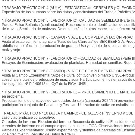
* TRABAJO PRÁCTICO N° 4 (AULA) - ESTADÍSTICA de CEREALES y OLEAGINOSAS
Exposición de los alumnos sobre los datos y conclusiones del Trabajo Práctico Nº
* TRABAJO PRÁCTICO N° 5 (LABORATORIO). CALIDAD de SEMILLAS (Parte II). Mé
Pureza Físico-Botánica (continuación). Reconocimiento e identificación de semil
de claves. Semillario de malezas. Determinación de otras especies en número. Aná
* TRABAJO PRÁCTICO N° 6 (CAMPO) - VIAJE DE COMPLEMENTACIÓN PRÁCTIC
Visita al establecimiento agrícola “Paso de las Carretas” de SER BEEF S.A. Produ
abióticos que afectan la producción de granos. Uso y manejo de sistemas de rieg
maíz y soja.
* TRABAJO PRÁCTICO N° 7 (LABORATORIO) - CALIDAD de SEMILLAS (Parte III). 
Ensayos de Germinación: evaluación de plántulas. Humedad en semillas. Reporte 
* TRABAJO PRÁCTICO N° 8 (CAMPO) - VIAJE DE COMPLEMENTACIÓN PRÁCTICA. 
Visita al Campo Experimental “Altos de Curalicó” (Convenio marco UNSL-Producto
cosecha en lotes de producción de maíz y soja. Participación en los ensayos de
investigación Nº P-140618 de CyT de la FICA-UNSL.
* TRABAJO PRÁCTICO N° 9 (LABORATORIO) – PROCESAMIENTO DE MATERIAL D
en problema.
Procesamiento de ensayos de variedades de soja (campaña 2024/25) provenien
participación conjunta de Pasantes y Tesistas. Utilización de software estadístic
TRABAJO PRÁCTICO N° 10 (AULA Y CAMPO) - CERALES de INVIERNO y CULTIVOS d
caso y aprendizaje colaborativo.
Cereales de Invierno: Elección del terreno. Secuencia de cultivos. Elección de c
cereales de invierno en el campo experimental de la FICA. Observaciones fenológi
Parcelas Experimentales: Diseño experimental y siembra de parcelas de Ensay
y de crecimiento. Registro de Datos (Parte II).