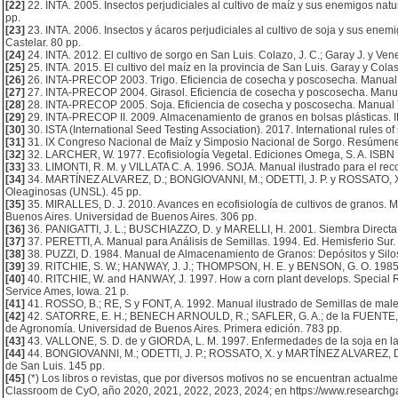
[22]
22. INTA. 2005. Insectos perjudiciales al cultivo de maíz y sus enemigos natur
pp.
[23]
23. INTA. 2006. Insectos y ácaros perjudiciales al cultivo de soja y sus enemig
Castelar. 80 pp.
[24]
24. INTA. 2012. El cultivo de sorgo en San Luis. Colazo, J. C.; Garay J. y Ven
[25]
25. INTA. 2015. El cultivo del maíz en la provincia de San Luis. Garay y Cola
[26]
26. INTA-PRECOP 2003. Trigo. Eficiencia de cosecha y poscosecha. Manual T
[27]
27. INTA-PRECOP 2004. Girasol. Eficiencia de cosecha y poscosecha. Manual
[28]
28. INTA-PRECOP 2005. Soja. Eficiencia de cosecha y poscosecha. Manual T
[29]
29. INTA-PRECOP II. 2009. Almacenamiento de granos en bolsas plásticas. I
[30]
30. ISTA (International Seed Testing Association). 2017. International rules o
[31]
31. IX Congreso Nacional de Maíz y Simposio Nacional de Sorgo. Resúmenes 
[32]
32. LARCHER, W. 1977. Ecofisiología Vegetal. Ediciones Omega, S. A. ISBN
[33]
33. LIMONTI, R. M. y VILLATA C. A. 1996. SOJA. Manual ilustrado para el reco
[34]
34. MARTÍNEZ ALVAREZ, D.; BONGIOVANNI, M.; ODETTI, J. P. y ROSSATO, X. 
Oleaginosas (UNSL). 45 pp.
[35]
35. MIRALLES, D. J. 2010. Avances en ecofisiología de cultivos de granos. Mirall
Buenos Aires. Universidad de Buenos Aires. 306 pp.
[36]
36. PANIGATTI, J. L.; BUSCHIAZZO, D. y MARELLI, H. 2001. Siembra Directa 
[37]
37. PERETTI, A. Manual para Análisis de Semillas. 1994. Ed. Hemisferio Sur.
[38]
38. PUZZI, D. 1984. Manual de Almacenamiento de Granos: Depósitos y Silos.
[39]
39. RITCHIE, S. W.; HANWAY, J. J.; THOMPSON, H. E. y BENSON, G. O. 1985. 
[40]
40. RITCHIE, W. and HANWAY, J. 1997. How a corn plant develops. Special Re
Service Ames, Iowa. 21 p.
[41]
41. ROSSO, B.; RE, S y FONT, A. 1992. Manual ilustrado de Semillas de mal
[42]
42. SATORRE, E. H.; BENECH ARNOULD, R.; SAFLER, G. A.; de la FUENTE, E. 
de Agronomía. Universidad de Buenos Aires. Primera edición. 783 pp.
[43]
43. VALLONE, S. D. de y GIORDA, L. M. 1997. Enfermedades de la soja en la 
[44]
44. BONGIOVANNI, M.; ODETTI, J. P.; ROSSATO, X. y MARTÍNEZ ALVAREZ, D.;
de San Luis. 145 pp.
[45]
(*) Los libros o revistas, que por diversos motivos no se encuentran actualm
Classroom de CyO, año 2020, 2021, 2022, 2023, 2024; en https://www.researchgat