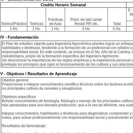
Credito Horario Semanal
E -
de
Prácticas
Práct. de lab/ camp/
Teórico/Práctico
Teóricas
de Aula
Resid/ PIP, etc.
Total
1 Hs.
1 Hs.
1 Hs.
2 Hs.
5 Hs.
IV - Fundamentación
El Plan de estudios vigente para Ingeniería Agronómica plantea lograr un enfoque
habilidades y destrezas, tendiente a la formación de un profesional con sólidos
responsabilidad social. En este contexto, se incluye en el 5to. Año de la Carrera
metodológica, propio de la formación específica del Ingeniero Agrónomo.
Sin desconocer la importancia de las reglas empíricas y la experiencia personal 
privilegia los principios que rigen el funcionamiento de los cultivos y sus relaci
V - Objetivos / Resultados de Aprendizaje
Objetivo general
Proporcionar e integrar conocimientos científico-técnicos sobre los factores ecol
los principales cultivos de cereales y oleaginosos.
Objetivos específicos
Brindar conocimientos de fenología, fisiología y manejo de los principales cultivo
más apropiadas para una elevada producción, que a la vez de eficiente, sea sust
Integrar conocimientos, habilidades y destrezas para diagnosticar, comprender y 
rodea, para actuar profesionalmente con responsabilidad social y preservando 
Resultados de Aprendizaje: