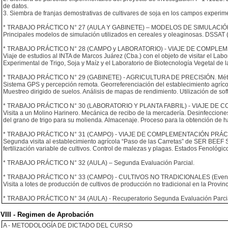
de datos.
3. Siembra de franjas demostrativas de cultivares de soja en los campos experime
* TRABAJO PRÁCTICO N° 27 (AULA Y GABINETE) – MODELOS DE SIMULACIÓN. Mé
Principales modelos de simulación utilizados en cereales y oleaginosas. DSSAT
* TRABAJO PRÁCTICO N° 28 (CAMPO y LABORATORIO) - VIAJE DE COMPLEMEN
Viaje de estudios al INTA de Marcos Juárez (Cba.) con el objeto de visitar el Lab
Experimental de Trigo, Soja y Maíz y el Laboratorio de Biotecnología Vegetal de
* TRABAJO PRÁCTICO N° 29 (GABINETE) - AGRICULTURA DE PRECISIÓN. Método: 
Sistema GPS y percepción remota. Georreferenciación del establecimiento agríco
Muestreo dirigido de suelos. Análisis de mapas de rendimiento. Utilización de so
* TRABAJO PRÁCTICO N° 30 (LABORATORIO Y PLANTA FABRIL) - VIAJE DE CO
Visita a un Molino Harinero. Mecánica de recibo de la mercadería. Desinfeccione
del grano de trigo para su molienda. Almacenaje. Proceso para la obtención de h
* TRABAJO PRÁCTICO N° 31 (CAMPO) - VIAJE DE COMPLEMENTACIÓN PRÁCTI
Segunda visita al establecimiento agrícola “Paso de las Carretas” de SER BEEF 
fertilización variable de cultivos. Control de malezas y plagas. Estados Fenológic
* TRABAJO PRÁCTICO N° 32 (AULA) – Segunda Evaluación Parcial.
* TRABAJO PRÁCTICO N° 33 (CAMPO) - CULTIVOS NO TRADICIONALES (Eventua
Visita a lotes de producción de cultivos de producción no tradicional en la Provin
* TRABAJO PRÁCTICO N° 34 (AULA) - Recuperatorio Segunda Evaluación Parcial
VIII - Regimen de Aprobación
A - METODOLOGÍA DE DICTADO DEL CURSO