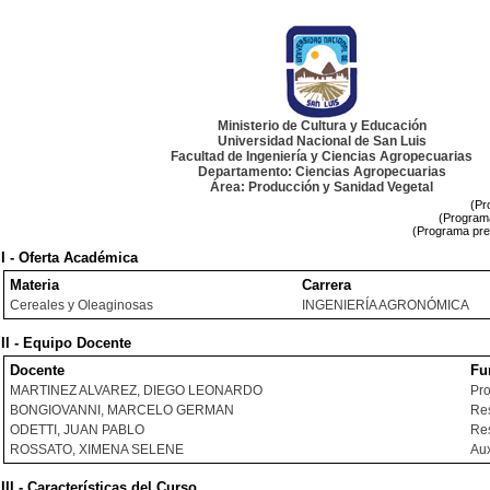
Ministerio de Cultura y Educación
Universidad Nacional de San Luis
Facultad de Ingeniería y Ciencias Agropecuarias
Departamento: Ciencias Agropecuarias
Área: Producción y Sanidad Vegetal
(Pr
(Programa
(Programa pre
I - Oferta Académica
Materia
Carrera
Cereales y Oleaginosas
INGENIERÍA AGRONÓMICA
II - Equipo Docente
Docente
Fu
MARTINEZ ALVAREZ, DIEGO LEONARDO
Pro
BONGIOVANNI, MARCELO GERMAN
Res
ODETTI, JUAN PABLO
Res
ROSSATO, XIMENA SELENE
Aux
III - Características del Curso