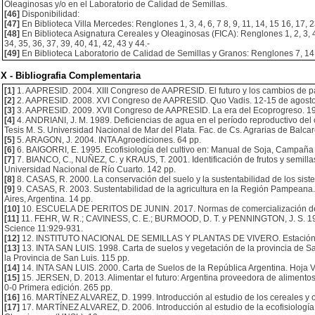
Oleaginosas y/o en el Laboratorio de Calidad de Semillas.
[46]
Disponibilidad:
[47]
En Biblioteca Villa Mercedes: Renglones 1, 3, 4, 6, 7 8, 9, 11, 14, 15 16, 17, 23
[48]
En Biblioteca Asignatura Cereales y Oleaginosas (FICA): Renglones 1, 2, 3, 4, 5, 
34, 35, 36, 37, 39, 40, 41, 42, 43 y 44.-
[49]
En Biblioteca Laboratorio de Calidad de Semillas y Granos: Renglones 7, 14, 2
X - Bibliografia Complementaria
[1]
1. AAPRESID. 2004. XIII Congreso de AAPRESID. El futuro y los cambios de pa
[2]
2. AAPRESID. 2008. XVI Congreso de AAPRESID. Quo Vadis. 12-15 de agosto d
[3]
3. AAPRESID. 2009. XVII Congreso de AAPRESID. La era del Ecoprogreso. 19-2
[4]
4. ANDRIANI, J. M. 1989. Deficiencias de agua en el período reproductivo del 
Tesis M. S. Universidad Nacional de Mar del Plata. Fac. de Cs. Agrarias de Balcar
[5]
5. ARAGON, J. 2004. INTA Agroediciones. 64 pp.
[6]
6. BAIGORRI, E. 1995. Ecofisiología del cultivo en: Manual de Soja, Campaña
[7]
7. BIANCO, C., NUÑEZ, C. y KRAUS, T. 2001. Identificación de frutos y semillas
Universidad Nacional de Río Cuarto. 142 pp.
[8]
8. CASAS, R. 2000. La conservación del suelo y la sustentabilidad de los siste
[9]
9. CASAS, R. 2003. Sustentabilidad de la agricultura en la Región Pampeana. I
Aires, Argentina. 14 pp.
[10]
10. ESCUELA DE PERITOS DE JUNIN. 2017. Normas de comercialización de 
[11]
11. FEHR, W. R.; CAVINESS, C. E.; BURMOOD, D. T. y PENNINGTON, J. S. 1971.
Science 11:929-931.
[12]
12. INSTITUTO NACIONAL DE SEMILLAS Y PLANTAS DE VIVERO. Estación de E
[13]
13. INTA SAN LUIS. 1998. Carta de suelos y vegetación de la provincia de Sa
la Provincia de San Luis. 115 pp.
[14]
14. INTA SAN LUIS. 2000. Carta de Suelos de la República Argentina. Hoja Vi
[15]
15. JERSEN, D. 2013. Alimentar el futuro: Argentina proveedora de alimen
0-0 Primera edición. 265 pp.
[16]
16. MARTÍNEZ ALVAREZ, D. 1999. Introducción al estudio de los cereales y o
[17]
17. MARTÍNEZ ALVAREZ, D. 2006. Introducción al estudio de la ecofisiología 