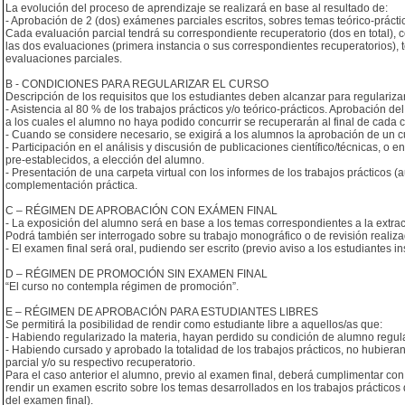
La evolución del proceso de aprendizaje se realizará en base al resultado de:
- Aprobación de 2 (dos) exámenes parciales escritos, sobres temas teórico-prácti
Cada evaluación parcial tendrá su correspondiente recuperatorio (dos en total)
las dos evaluaciones (primera instancia o sus correspondientes recuperatorios), t
evaluaciones parciales.
B - CONDICIONES PARA REGULARIZAR EL CURSO
Descripción de los requisitos que los estudiantes deben alcanzar para regularizar
- Asistencia al 80 % de los trabajos prácticos y/o teórico-prácticos. Aprobación del
a los cuales el alumno no haya podido concurrir se recuperarán al final de cada c
- Cuando se considere necesario, se exigirá a los alumnos la aprobación de un cue
- Participación en el análisis y discusión de publicaciones científico/técnicas, o 
pre-establecidos, a elección del alumno.
- Presentación de una carpeta virtual con los informes de los trabajos prácticos (au
complementación práctica.
C – RÉGIMEN DE APROBACIÓN CON EXÁMEN FINAL
- La exposición del alumno será en base a los temas correspondientes a la extra
Podrá también ser interrogado sobre su trabajo monográfico o de revisión realizad
- El examen final será oral, pudiendo ser escrito (previo aviso a los estudiantes i
D – RÉGIMEN DE PROMOCIÓN SIN EXAMEN FINAL
“El curso no contempla régimen de promoción”.
E – RÉGIMEN DE APROBACIÓN PARA ESTUDIANTES LIBRES
Se permitirá la posibilidad de rendir como estudiante libre a aquellos/as que:
- Habiendo regularizado la materia, hayan perdido su condición de alumno regular
- Habiendo cursado y aprobado la totalidad de los trabajos prácticos, no hubie
parcial y/o su respectivo recuperatorio.
Para el caso anterior el alumno, previo al examen final, deberá cumplimentar con
rendir un examen escrito sobre los temas desarrollados en los trabajos prácticos 
del examen final).