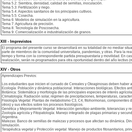
Tema 5.2: Siembra, densidad, calidad de semillas, inoculación.
Tema 5.3: Fertilización y riego.
Tema 5.4: Aspectos sanitarios de los principales cultivos.
Tema 5.5: Cosecha.
Tema 6: Modelos de simulación en la agricultura.
Tema 7: Agricultura de precisión.
Tema 8. Tecnología de Poscosecha.
Tema 9: Comercialización e industrialización de granos.
XIII - Imprevistos
El programa del presente curso se desarrollará en su totalidad de no mediar situ
parte de miembros de la comunidad universitaria, pandemias, y otras. Para la rea
tiempo y forma con la correspondiente partida presupuestaria y movilidad. En ca
realización, serán re-programados para otra oportunidad dentro del año lectivo (m
XIV - Otros
Aprendizajes Previos:
Los estudiantes que inicien el cursado de Cereales y Oleaginosas deben haber a
Ecología: Población y dinámica poblacional. Interacciones biológicas. Efectos ant
Botánica: Sistemática y morfología de las principales especies de interés agrícol
Climatología: Radiación solar, régimen de precipitaciones, temperaturas, caracte
Fisiología Vegetal: Plantas de metabolismo C3, C4, fitohormonas, componentes del 
otros) y sus efectos sobre los procesos fisiológicos.
Genética y Mejoramiento Vegetal: Interacción genotipo-ambiente, tolerancias y res
Zoología agrícola y Fitopatología: Manejo integrado de plagas primarias y secunda
Argentina.
Malezas: Banco de semillas de malezas y procesos que afectan su dinámica. Diná
simulación.
Terapéutica vegetal y Protección vegetal: Manejo de productos fitosanitarios, prin