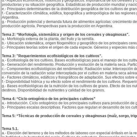
d.- Aspectos económicos, históricos y geográficos. Importancia de los cereales y 
productoras y su situación geográfica. Estadísticas de producción mundial y naci
e.- Principales determinantes de la distribución geográfica de los cultivos de gran
f.- Caracterización climática, edáfica, topográfica y antropológica de las regione
Argentina.
g.- Producción potencial y demanda futura de alimentos agrícolas: crecimiento d
producción agrícola. Perspectivas para la producción en Argentina.
Tema 2: “Morfología, sistemática y origen de los cereales y oleaginosas".
a.- Morfología externa de la planta, del fruto y la semilla.
b.- Ubicación sistemática, origen filogenético y geográfico de los principales cer
c.- Principales teorías sobre el origen de cada especie. Géneros y especies más 
Tema 3: "Requerimientos ecofisiológicos de los cultivos".
a.- Ecofisiología de los cultivos. Bases ecofisiológicas para el manejo de los cult
b.- Generación del rendimiento. Producción y evolución de la materia seca. Partic
c.- Componentes ecofisiológicos del rendimiento: Radiación solar. Intercepción de 
conversión de la radiación solar interceptada por el cultivo en materia seca aérea.
e.- Factores climáticos, edáficos y fisiográficos de adaptación. Sus efectos sobre e
f.- Disponibilidad hídrica y su efecto sobre el rendimiento de los cultivos. Requeri
g.- Bases ecofisiológicas de la nutrición de los cultivos de grano. Efecto de los 
destinos. Disponibilidad de nutrientes y calidad de los granos.
Tema 4: “Ciclo ontogénico de los principales cultivos”
a.- Introducción. Ciclo ontogénico de los principales cultivos para producción de
b.- Principales escalas descriptivas. Factores que regulan el desarrollo de los cult
Tema 5: “Técnicas de producción de cereales y oleaginosas (maíz, sorgo, trigo, 
Tema 5.1.
a.- Elección del terreno y de los métodos de laboreo con especial énfasis en la 