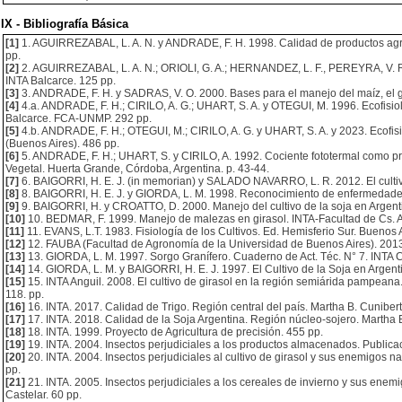
IX - Bibliografía Básica
[1]
1. AGUIRREZABAL, L. A. N. y ANDRADE, F. H. 1998. Calidad de productos agrí
pp.
[2]
2. AGUIRREZABAL, L. A. N.; ORIOLI, G. A.; HERNANDEZ, L. F., PEREYRA, V. R.
INTA Balcarce. 125 pp.
[3]
3. ANDRADE, F. H. y SADRAS, V. O. 2000. Bases para el manejo del maíz, el gi
[4]
4.a. ANDRADE, F. H.; CIRILO, A. G.; UHART, S. A. y OTEGUI, M. 1996. Ecofisio
Balcarce. FCA-UNMP. 292 pp.
[5]
4.b. ANDRADE, F. H.; OTEGUI, M.; CIRILO, A. G. y UHART, S. A. y 2023. Ecofisiol
(Buenos Aires). 486 pp.
[6]
5. ANDRADE, F. H.; UHART, S. y CIRILO, A. 1992. Cociente fototermal como pre
Vegetal. Huerta Grande, Córdoba, Argentina. p. 43-44.
[7]
6. BAIGORRI, H. E. J. (in memorian) y SALADO NAVARRO, L. R. 2012. El cultiv
[8]
8. BAIGORRI, H. E. J. y GIORDA, L. M. 1998. Reconocimiento de enfermedades
[9]
9. BAIGORRI, H. y CROATTO, D. 2000. Manejo del cultivo de la soja en Argen
[10]
10. BEDMAR, F. 1999. Manejo de malezas en girasol. INTA-Facultad de Cs. A
[11]
11. EVANS, L.T. 1983. Fisiología de los Cultivos. Ed. Hemisferio Sur. Buenos 
[12]
12. FAUBA (Facultad de Agronomía de la Universidad de Buenos Aires). 2013. C
[13]
13. GIORDA, L. M. 1997. Sorgo Granífero. Cuaderno de Act. Téc. N° 7. INTA 
[14]
14. GIORDA, L. M. y BAIGORRI, H. E. J. 1997. El Cultivo de la Soja en Argent
[15]
15. INTA Anguil. 2008. El cultivo de girasol en la región semiárida pampeana.
118. pp.
[16]
16. INTA. 2017. Calidad de Trigo. Región central del país. Martha B. Cunibert
[17]
17. INTA. 2018. Calidad de la Soja Argentina. Región núcleo-sojero. Martha B
[18]
18. INTA. 1999. Proyecto de Agricultura de precisión. 455 pp.
[19]
19. INTA. 2004. Insectos perjudiciales a los productos almacenados. Publicació
[20]
20. INTA. 2004. Insectos perjudiciales al cultivo de girasol y sus enemigos nat
pp.
[21]
21. INTA. 2005. Insectos perjudiciales a los cereales de invierno y sus enemig
Castelar. 60 pp.