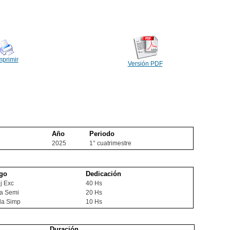
mprimir
Versión PDF
Año
Periodo
2025
1° cuatrimestre
go
Dedicación
j Exc
40 Hs
ra Semi
20 Hs
da Simp
10 Hs
Duración