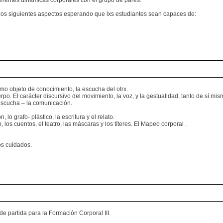
ferentes dinámicas corporales con el grupo de pares.
 los siguientes aspectos esperando que lxs estudiantes sean capaces de:
omo objeto de conocimiento, la escucha del otrx.
o. El carácter discursivo del movimiento, la voz, y la gestualidad, tanto de sí mis
 escucha – la comunicación.
 lo grafo- plástico, la escritura y el relato.
, los cuentos, el teatro, las máscaras y los títeres. El Mapeo corporal .
os cuidados.
de partida para la Formación Corporal III.