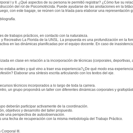
al I y II. ¿Qué aspectos de su persona le permitió registrar? ¿Cómo fue su relaci
trucción del rol de Psicomotricista. Puede ayudarse de las anotaciones en la bitácor
ego, con este bagaje, se reúnen con la tríada para elaborar una representación graf
liografía.
es de trabajos prácticos, en contacto con la naturaleza.
 y Recreativo La Florida de la UNSL. La propuesta es una profundización en la for
activa en las dinámicas planificadas por el equipo docente. En caso de inasistenc
ada en clase en relación a la incorporación de técnicas (corporales, deportivas, artí
mo estaba antes y qué vino a traer esa experiencia?¿De qué modo esa experiencia 
fesión? Elaborar una síntesis escrita articulando con los textos del eje.
recursos técnicos incorporados a lo largo de toda la carrera.
tro, un grupo propondrá un taller con diferentes dinámicas corporales y grafoplást
rupo deberán participar activamente de la coordinación.
, objetivos y desarrollo del taller propuesto.
desde una perspectiva de autoobservación.
s una fecha de recuperación con la misma metodología del Trabajo Práctico.
Corporal III.