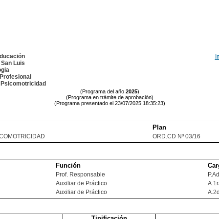
Educación
I
 San Luis
ogia
Profesional
 Psicomotricidad
(Programa del año
2025
)
(Programa en trámite de aprobación)
(Programa presentado el 23/07/2025 18:35:23)
Plan
SICOMOTRICIDAD
ORD.CD Nº 03/16
Función
Car
Prof. Responsable
P.Ad
Auxiliar de Práctico
A.1
Auxiliar de Práctico
A.2
Tipificación