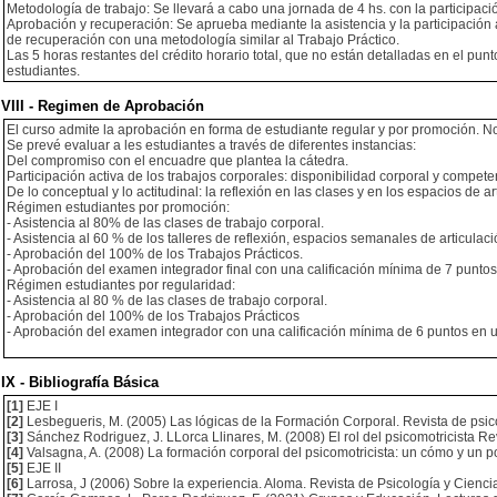
Metodología de trabajo: Se llevará a cabo una jornada de 4 hs. con la participac
Aprobación y recuperación: Se aprueba mediante la asistencia y la participación 
de recuperación con una metodología similar al Trabajo Práctico.
Las 5 horas restantes del crédito horario total, que no están detalladas en el pun
estudiantes.
VIII - Regimen de Aprobación
El curso admite la aprobación en forma de estudiante regular y por promoción. No
Se prevé evaluar a les estudiantes a través de diferentes instancias:
Del compromiso con el encuadre que plantea la cátedra.
Participación activa de los trabajos corporales: disponibilidad corporal y compete
De lo conceptual y lo actitudinal: la reflexión en las clases y en los espacios de ar
Régimen estudiantes por promoción:
- Asistencia al 80% de las clases de trabajo corporal.
- Asistencia al 60 % de los talleres de reflexión, espacios semanales de articulaci
- Aprobación del 100% de los Trabajos Prácticos.
- Aprobación del examen integrador final con una calificación mínima de 7 puntos
Régimen estudiantes por regularidad:
- Asistencia al 80 % de las clases de trabajo corporal.
- Aprobación del 100% de los Trabajos Prácticos
- Aprobación del examen integrador con una calificación mínima de 6 puntos en u
IX - Bibliografía Básica
[1]
EJE I
[2]
Lesbegueris, M. (2005) Las lógicas de la Formación Corporal. Revista de psic
[3]
Sánchez Rodriguez, J. LLorca Llinares, M. (2008) El rol del psicomotricista R
[4]
Valsagna, A. (2008) La formación corporal del psicomotricista: un cómo y un 
[5]
EJE II
[6]
Larrosa, J (2006) Sobre la experiencia. Aloma. Revista de Psicología y Cienci