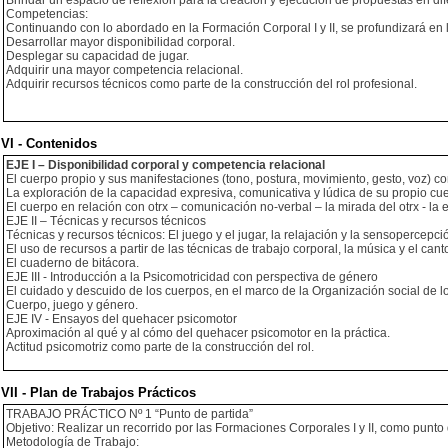
Brindar un espacio de reflexión para la creación y ejecución de propuestas en di
Competencias:
Continuando con lo abordado en la Formación Corporal I y II, se profundizará en
Desarrollar mayor disponibilidad corporal.
Desplegar su capacidad de jugar.
Adquirir una mayor competencia relacional.
Adquirir recursos técnicos como parte de la construcción del rol profesional.
VI - Contenidos
EJE I – Disponibilidad corporal y competencia relacional
El cuerpo propio y sus manifestaciones (tono, postura, movimiento, gesto, voz) c
La exploración de la capacidad expresiva, comunicativa y lúdica de su propio cuerp
El cuerpo en relación con otrx – comunicación no-verbal – la mirada del otrx - la
EJE II – Técnicas y recursos técnicos
Técnicas y recursos técnicos: El juego y el jugar, la relajación y la sensopercepción,
El uso de recursos a partir de las técnicas de trabajo corporal, la música y el canto
El cuaderno de bitácora.
EJE III - Introducción a la Psicomotricidad con perspectiva de género
El cuidado y descuido de los cuerpos, en el marco de la Organización social de l
Cuerpo, juego y género.
EJE IV - Ensayos del quehacer psicomotor
Aproximación al qué y al cómo del quehacer psicomotor en la práctica.
Actitud psicomotriz como parte de la construcción del rol.
VII - Plan de Trabajos Prácticos
TRABAJO PRÁCTICO Nº 1 “Punto de partida”
Objetivo: Realizar un recorrido por las Formaciones Corporales I y II, como punto 
Metodología de Trabajo: