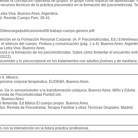
esde la concepción operativa de grupos. El grupo como espacio de aprendizaje. 
ecursos técnicos de la práctica psicomotriz en la formación del psicomotricista. T
Letra Viva. Buenos Aires, Argentina.
ad. Revista Cuerpo Psm, 38-41.
s%20descarga/publicaciones/08-trabajo-cuerpo-genero.pdf.
nción en la Formación Personal Corporal. (A. P. Psicomotricistas, Ed.) Entrelíneas 
el silencio del cuerpo. Postura y comunicación (pág. 1 a 4). Buenos Aires. Argenti
pa Letra Viva. Buenos Aires.
cora y la formación de los psicomotricistas. Sobre cómo fomentar el encuentro entr
6/2022)
icomotor y lo psicocorporal en los tratamientos con adultos jóvenes y de mediana 
-X, México.
xpresiva corporal terapéutica. EUDEBA. Buenos Aires.
o. De lo sensoriomotor a la transformación psíquica. Buenos Aires: Miño y Dávila .
Revista de Psicomotricidad PuntoCom.
. Buenos Aires.
feminista. Ed Biblos El cuerpo propio. Buenos Aires.
los: Revista de Psicodrama, Terapia Familiar y otras Técnicas Grupales. Madrid.
con la intervención en la futura práctica profesional.