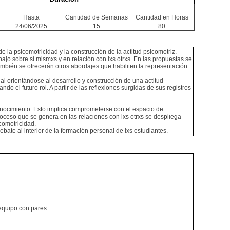
Hasta
Cantidad de Semanas
Cantidad en Horas
24/06/2025
15
80
e la psicomotricidad y la construcción de la actitud psicomotriz.
ajo sobre sí mismxs y en relación con lxs otrxs. En las propuestas se
También se ofrecerán otros abordajes que habiliten la representación
onal orientándose al desarrollo y construcción de una actitud
o el futuro rol. A partir de las reflexiones surgidas de sus registros
conocimiento. Esto implica comprometerse con el espacio de
roceso que se genera en las relaciones con lxs otrxs se despliega
comotricidad.
bate al interior de la formación personal de lxs estudiantes.
 equipo con pares.