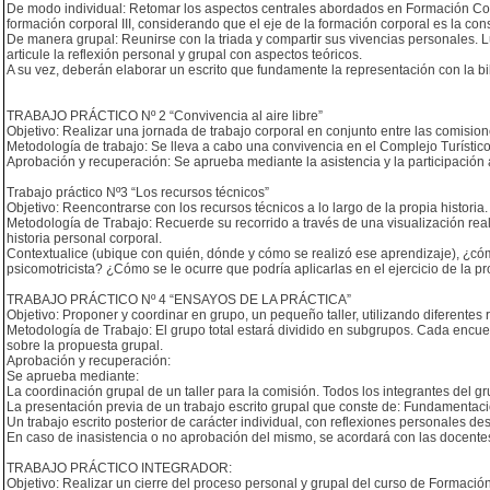
De modo individual: Retomar los aspectos centrales abordados en Formación Corpor
formación corporal III, considerando que el eje de la formación corporal es la cons
De manera grupal: Reunirse con la triada y compartir sus vivencias personales. Lu
articule la reflexión personal y grupal con aspectos teóricos.
A su vez, deberán elaborar un escrito que fundamente la representación con la bib
TRABAJO PRÁCTICO Nº 2 “Convivencia al aire libre”
Objetivo: Realizar una jornada de trabajo corporal en conjunto entre las comision
Metodología de trabajo: Se lleva a cabo una convivencia en el Complejo Turístico
Aprobación y recuperación: Se aprueba mediante la asistencia y la participación 
Trabajo práctico Nº3 “Los recursos técnicos”
Objetivo: Reencontrarse con los recursos técnicos a lo largo de la propia historia.
Metodología de Trabajo: Recuerde su recorrido a través de una visualización realiz
historia personal corporal.
Contextualice (ubique con quién, dónde y cómo se realizó ese aprendizaje), ¿có
psicomotricista? ¿Cómo se le ocurre que podría aplicarlas en el ejercicio de la pro
TRABAJO PRÁCTICO Nº 4 “ENSAYOS DE LA PRÁCTICA”
Objetivo: Proponer y coordinar en grupo, un pequeño taller, utilizando diferentes 
Metodología de Trabajo: El grupo total estará dividido en subgrupos. Cada encuen
sobre la propuesta grupal.
Aprobación y recuperación:
Se aprueba mediante:
La coordinación grupal de un taller para la comisión. Todos los integrantes del g
La presentación previa de un trabajo escrito grupal que conste de: Fundamentación
Un trabajo escrito posterior de carácter individual, con reflexiones personales 
En caso de inasistencia o no aprobación del mismo, se acordará con las docente
TRABAJO PRÁCTICO INTEGRADOR:
Objetivo: Realizar un cierre del proceso personal y grupal del curso de Formación 