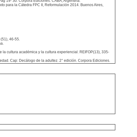
Pag 19- 30. Corpora Ediciones. CABA, Argentina.
exto para la Cátedra FPC II, Reformulación 2014. Buenos Aires,
(51), 46-55.
na.
e la cultura académica y la cultura experiencial. REIFOP(13), 335-
edad. Cap: Decálogo de la adultez. 2° edición. Corpora Ediciones.