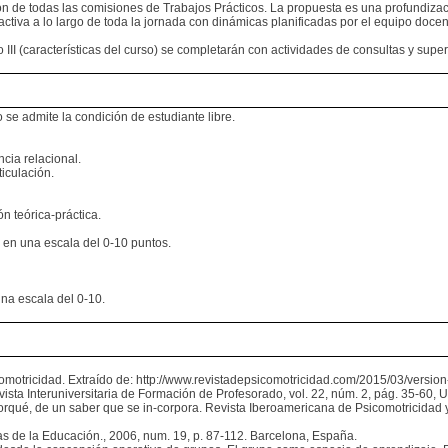
ión de todas las comisiones de Trabajos Prácticos. La propuesta es una profundizac
activa a lo largo de toda la jornada con dinámicas planificadas por el equipo doce
to III (características del curso) se completarán con actividades de consultas y sup
 se admite la condición de estudiante libre.
ncia relacional.
ticulación.
ón teórica-práctica.
 en una escala del 0-10 puntos.
na escala del 0-10.
omotricidad. Extraído de: http://www.revistadepsicomotricidad.com/2015/03/versio
evista Interuniversitaria de Formación de Profesorado, vol. 22, núm. 2, pág. 35-60
porqué, de un saber que se in-corpora. Revista Iberoamericana de Psicomotricidad 
as de la Educación., 2006, num. 19, p. 87-112. Barcelona, España.