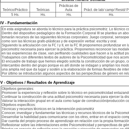
Prácticas de
Teórico/Práctico
Teóricas
Aula
Práct. de lab/ camp/ Resid/ PI
5 Hs.
Hs.
Hs.
Hs.
IV - Fundamentación
En esta asignatura se aborda lo técnico para la práctica psicomotriz. Lo técnico c
Dentro del dispositivo pedagógico de la Formación Corporal III se plantea un abor
tomarán recursos de las siguientes técnicas corporales: Juego corporal, sensoperc
como son las técnicas grafo-plásticas y de expresión verbal: escrita y oral.
Siguiendo la articulación con la FC I y II, en la FC III proponemos profundizar en 
psicomotriz necesaria para ejercer la práctica. Proponemos reconocer las modalidad
en las experiencias de clase, van perfilando cualidades que hacen a la actitud ps
Trabajamos con diferentes textos de autores de la Psicomotricidad que nos acompa
El encuadre de trabajo que hemos elegido solicita la construcción de un grupo, 
intercambio dentro del grupo porque es allí donde se indagan y amplían los modos
una amplia red que da lugar y sostén a la elaboración de formas flexibles de inte
Por último se introducirán algunos aspectos de las perspectivas de género en relac
V - Objetivos / Resultados de Aprendizaje
Objetivos generales:
Promover la experiencia y reflexión sobre lo técnico en psicomotricidad enlazando 
Continuar la construcción de una actitud psicomotriz necesaria para ejercer la dis
Valorar la interacción grupal en el aula como lugar de construcción/producción c
Objetivos específicos:
Técnicas y recursos técnicos en la intervención psicomotriz
Conocer, investigar y fundamentar las técnicas y recursos técnicos de la Psicomotr
Desarrollar la habilidad para comunicarse con lxs otrxs, entrar en el espacio comp
Dar cuenta del propio proceso de aprendizaje en relación con la propia formació
Reflexionar sobre las interrelaciones entre Psicomotricidad y perspectivas de gé