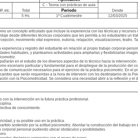
C - Teoria con prácticas de aula
Periodo
P, etc.
Total
Desde
5 Hs.
1º Cuatrimestre
12/03/2025
omo un concepto articulado que incluye la experiencia con las técnicas y recursos d
daje desde diferentes técnicas corporales que les permita a lxs estudiantes un trab
epción, movimiento vital expresivo, eutonía, relajación, visualizaciones, teatro. 
la experiencia y registro del estudiante en relación al propio trabajo corporal-pers
es habituales, y planteamos actividades para ampliarlas y flexibilizarlas imaginand
icomotriz.
ñarán en el estudio de los diversos aspectos de lo técnico hacia la intervención.
como escenario particular y fundamental para el despliegue de la producción del 
 de comunicación necesarios para el ejercicio de la práctica psicomotriz. En el p
rcambio que serán requeridas a la hora de intervenir con lxs destinatarixs de la Psi
ión con la Psicomotricidad. Se considera una necesidad abrir a la reflexión y el de
con la intervención en la futura práctica profesional.
ciplina.
olectiva de conocimiento.
icidad, y su posible uso en la práctica.
artido sostenido por la actitud psicomotriz. Abordar la construcción del trabajo en
n corporal personal pudiendo ubicar obstáculos y posibilidades.
nero.