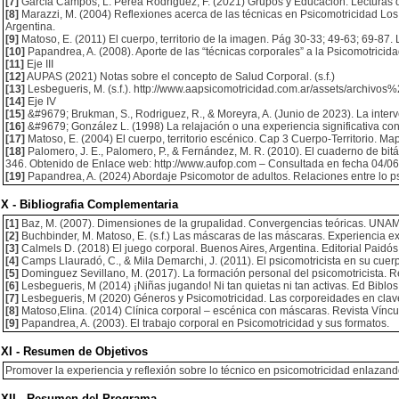
[7]
García Campos, L. Perea Rodriguez, F. (2021) Grupos y Educación. Lecturas d
[8]
Marazzi, M. (2004) Reflexiones acerca de las técnicas en Psicomotricidad Los r
Argentina.
[9]
Matoso, E. (2011) El cuerpo, territorio de la imagen. Pág 30-33; 49-63; 69-87. 
[10]
Papandrea, A. (2008). Aporte de las “técnicas corporales” a la Psicomotricid
[11]
Eje III
[12]
AUPAS (2021) Notas sobre el concepto de Salud Corporal. (s.f.)
[13]
Lesbegueris, M. (s.f.). http://www.aapsicomotricidad.com.ar/assets/archivo
[14]
Eje IV
[15]
&#9679; Brukman, S., Rodriguez, R., & Moreyra, A. (Junio de 2023). La interve
[16]
&#9679; González L. (1998) La relajación o una experiencia significativa con 
[17]
Matoso, E. (2004) El cuerpo, territorio escénico. Cap 3 Cuerpo-Territorio. Ma
[18]
Palomero, J. E., Palomero, P., & Fernández, M. R. (2010). El cuaderno de bitá
346. Obtenido de Enlace web: http://www.aufop.com – Consultada en fecha 04/0
[19]
Papandrea, A. (2024) Abordaje Psicomotor de adultos. Relaciones entre lo ps
X - Bibliografia Complementaria
[1]
Baz, M. (2007). Dimensiones de la grupalidad. Convergencias teóricas. UNAM
[2]
Buchbinder, M. Matoso, E. (s.f.) Las máscaras de las máscaras. Experiencia e
[3]
Calmels D. (2018) El juego corporal. Buenos Aires, Argentina. Editorial Paidós
[4]
Camps Llauradó, C., & Mila Demarchi, J. (2011). El psicomotricista en su cuerp
[5]
Dominguez Sevillano, M. (2017). La formación personal del psicomotricista. 
[6]
Lesbegueris, M (2014) ¡Niñas jugando! Ni tan quietas ni tan activas. Ed Biblos
[7]
Lesbegueris, M (2020) Géneros y Psicomotricidad. Las corporeidades en clave 
[8]
Matoso,Elina. (2014) Clínica corporal – escénica con máscaras. Revista Víncu
[9]
Papandrea, A. (2003). El trabajo corporal en Psicomotricidad y sus formatos.
XI - Resumen de Objetivos
Promover la experiencia y reflexión sobre lo técnico en psicomotricidad enlazando 
XII - Resumen del Programa