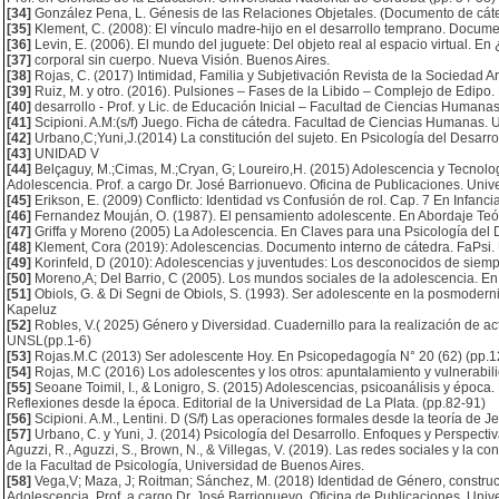
[34]
González Pena, L. Génesis de las Relaciones Objetales. (Documento de cáte
[35]
Klement, C. (2008): El vínculo madre-hijo en el desarrollo temprano. Documen
[36]
Levin, E. (2006). El mundo del juguete: Del objeto real al espacio virtual. En
[37]
corporal sin cuerpo. Nueva Visión. Buenos Aires.
[38]
Rojas, C. (2017) Intimidad, Familia y Subjetivación Revista de la Sociedad A
[39]
Ruiz, M. y otro. (2016). Pulsiones – Fases de la Libido – Complejo de Edipo
[40]
desarrollo - Prof. y Lic. de Educación Inicial – Facultad de Ciencias Humana
[41]
Scipioni. A.M:(s/f) Juego. Ficha de cátedra. Facultad de Ciencias Humanas. 
[42]
Urbano,C;Yuni,J.(2014) La constitución del sujeto. En Psicología del Desarro
[43]
UNIDAD V
[44]
Belçaguy, M.;Cimas, M.;Cryan, G; Loureiro,H. (2015) Adolescencia y Tecnologí
Adolescencia. Prof. a cargo Dr. José Barrionuevo. Oficina de Publicaciones. Univ
[45]
Erikson, E. (2009) Conflicto: Identidad vs Confusión de rol. Cap. 7 En Infan
[46]
Fernandez Mouján, O. (1987). El pensamiento adolescente. En Abordaje Teóri
[47]
Griffa y Moreno (2005) La Adolescencia. En Claves para una Psicología del Des
[48]
Klement, Cora (2019): Adolescencias. Documento interno de cátedra. FaPsi.
[49]
Korinfeld, D (2010): Adolescencias y juventudes: Los desconocidos de siemp
[50]
Moreno,A; Del Barrio, C (2005). Los mundos sociales de la adolescencia. En
[51]
Obiols, G. & Di Segni de Obiols, S. (1993). Ser adolescente en la posmoder
Kapeluz
[52]
Robles, V.( 2025) Género y Diversidad. Cuadernillo para la realización de act
UNSL(pp.1-6)
[53]
Rojas.M.C (2013) Ser adolescente Hoy. En Psicopedagogía N° 20 (62) (pp.
[54]
Rojas, M.C (2016) Los adolescentes y los otros: apuntalamiento y vulnerabi
[55]
Seoane Toimil, I., & Lonigro, S. (2015) Adolescencias, psicoanálisis y época. 
Reflexiones desde la época. Editorial de la Universidad de La Plata. (pp.82-91)
[56]
Scipioni. A.M., Lentini. D (S/f) Las operaciones formales desde la teoría de Je
[57]
Urbano, C. y Yuni, J. (2014) Psicología del Desarrollo. Enfoques y Perspectiv
Aguzzi, R., Aguzzi, S., Brown, N., & Villegas, V. (2019). Las redes sociales y la c
de la Facultad de Psicología, Universidad de Buenos Aires.
[58]
Vega,V; Maza, J; Roitman; Sánchez, M. (2018) Identidad de Género, construcci
Adolescencia. Prof. a cargo Dr. José Barrionuevo. Oficina de Publicaciones. Uni