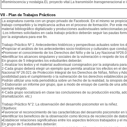
•Reminiscencia y nostalgia.EL proyecto vital.La transmisión transgeneracional e 
VII - Plan de Trabajos Prácticos
La asignatura cuenta con un grupo privado de Facebook. En el mismo se propicia l
trabajo compartido y la implicancia activa en el proceso de formación. Por este m
material bibliográfico digitalizado y producciones audiovisuales seleccionadas par
-Los informes solicitados en cada trabajo práctico deberán seguir las pautas form
por la asignatura para ese fin.
Trabajo Práctico Nº 1: Antecedentes históricos y perspectivas actuales sobre los 
•Propiciar el análisis de los antecedentes socio-históricos y culturales que cond
•Promover el conocimiento de los Derechos del Niño y de la Ley Nacional Nº26.02
•Identificar los alcances singulares y sociales de la vulneración o respeto de los
En grupos de 5 integrantes los estudiantes deberán:
1-Analizar los textos y el material audiovisual consignados por la asignatura para 
2-Cada grupo deberá elegir un ejemplo que permita analizar los efectos en el de
Nacional Nº 26.021 de Protección Integral de los Derechos de Niñas, Niños y Ad
posibilidad para el cumplimiento o la vulneración de los derechos establecidos p
Podrán utilizar una nota periodística sobre un hecho de la realidad, la sinopsis 
3-Elaborarán un informe por grupo, que a modo de ensayo de cuenta de una articul
ejemplo elegido.
4-Cada grupo socializará en clase las conclusiones de su producción escrita, a
dramatización. etc.)
Trabajo Práctico N°2: La observación del desarrollo psicomotor en la niñez.
Objetivos:
•Favorecer el reconocimiento de las características del desarrollo psicomotor en l
•Identificar los beneficios de la observación como técnica de recolección de dato
•Establecer relaciones significativas entre los aspectos teóricos trabajados y el m
En grupo de 5 estudiantes deberán: