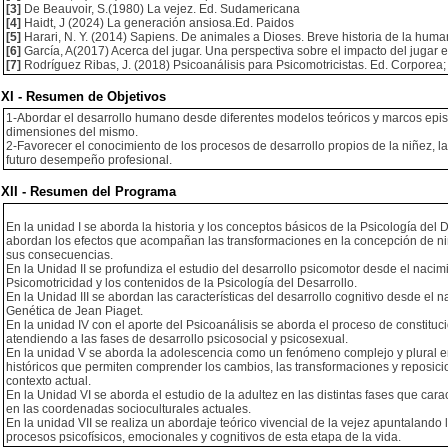
[3]
De Beauvoir, S.(1980) La vejez. Ed. Sudamericana
[4]
Haidt, J (2024) La generación ansiosa.Ed. Paidos
[5]
Harari, N. Y. (2014) Sapiens. De animales a Dioses. Breve historia de la hum
[6]
García, A(2017) Acerca del jugar. Una perspectiva sobre el impacto del jugar en
[7]
Rodríguez Ribas, J. (2018) Psicoanálisis para Psicomotricistas. Ed. Corporea; 
XI - Resumen de Objetivos
1-Abordar el desarrollo humano desde diferentes modelos teóricos y marcos epi
dimensiones del mismo.
2-Favorecer el conocimiento de los procesos de desarrollo propios de la niñez, la 
futuro desempeño profesional.
XII - Resumen del Programa
En la unidad I se aborda la historia y los conceptos básicos de la Psicología del De
abordan los efectos que acompañan las transformaciones en la concepción de niño/
sus consecuencias.
En la Unidad II se profundiza el estudio del desarrollo psicomotor desde el nacimie
Psicomotricidad y los contenidos de la Psicología del Desarrollo.
En la Unidad III se abordan las características del desarrollo cognitivo desde el 
Genética de Jean Piaget.
En la unidad IV con el aporte del Psicoanálisis se aborda el proceso de constituc
atendiendo a las fases de desarrollo psicosocial y psicosexual.
En la unidad V se aborda la adolescencia como un fenómeno complejo y plural en e
históricos que permiten comprender los cambios, las transformaciones y reposicion
contexto actual.
En la Unidad VI se aborda el estudio de la adultez en las distintas fases que car
en las coordenadas socioculturales actuales.
En la unidad VII se realiza un abordaje teórico vivencial de la vejez apuntalando
procesos psicofísicos, emocionales y cognitivos de esta etapa de la vida.