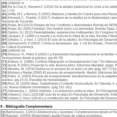
[59]
UNIDAD VI
[60]
De la Cruz,S.; Klement.C.(2016) De la adultez tradicional en crisis a los ad
(pp.1-13)
[61]
Griffa, M C y Moreno, E (2001) Madurez y Adultez.En Claves para una Psicologí
[62]
Klement, C., Puebla, V (2017): Avatares de la adultez en la Modernidad Líqu
Nacional de Tucumán.
[63]
Rojas, M.C(2013) Parejas de hoy. Conflictos y diversidades Revista do NESME
[64]
Rojas, M ( 2005) Familia/s: Del modelo único a la diversidad. Revista Topia
[65]
Santos, G.( 2012) Parentalidades: experiencias instituyentes. En Congreso de
[66]
Jacques, E. (1996) La muerte y la crisis de la mitad de la vida. Revista Chile
[67]
Urbano, C. y Yuni, J. (2014) El ciclo de la adultez. En Psicología del Desarro
[68]
Zelmanovich, P (2003): Contra el desamparo. (pp. 1-13) En Dussel., Finocchi
de Cultura Económica.
[69]
UNIDAD VII
[70]
Delucca. N., Petriz.G (2002) La transmisión transgeneracional en la familia: 
Teorizaciones desde la práctica. (pp.65-79)
[71]
Erikson, E. (1968). Conflicto Integración vs Desesperación.Cap.7 En Infancia 
[72]
Iacub, R (2001) Proyectar la vida. Buenos Aires. Ediciones Manatial. (págs. 
[73]
Mendez, M. (1979) Duelos en el anciano En el senil y el otro (pág. 60-77) E
[74]
Mishara y Riedel (2000) El proceso de envejecimiento. Madrid. Ediciones Mo
[75]
Petriz. G. (2003) Proceso de envejecimiento: transformaciones en la subjeti
práctica. (pp.15-31 )Facultad de Humanidades
[76]
Ruiz, M. (2020) Vejez, Subjetividad y Contexto Sociocultural. En Taborda, A.
Luis. Nueva Editorial Universitaria. (pág 151-161)
[77]
Salvarezza, L. (2002) Viejismo. Los prejuicios contra la vejez. En Psicogeriat
[78]
Urbano,C;Yuni,J.(2014)El ciclo de la vejez.En Psicología del Desarrollo. Enf
[79]
Urbano,C;Yuni,J.(2014) La constitución del sujeto. En Psicología del Desarro
X - Bibliografia Complementaria
[1]
Barrionuevo, J.(2011) Adolescencia y Juventud. Consideraciones desde el Psi
[2]
Bauman, Z(2003) Modernidad Líquida.Fondo de cultura económica.