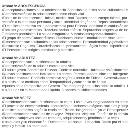
Unidad V: ADOLESCENCIA
•Conceptualizaciones de la adolescencia. Aspectos bio-psico-socio-culturales e hi
•Caracterización de la adolescencia como etapa vital.
•Fases de la adolescencia : inicial, media, final. Duelos: por el cuerpo infantil, por
relación a la Identidad personal y social.Identidad de género. Reposicionamiento
•El conflicto normativo en la adolescencia para Erikson: Identidad vs confusión de
•Familias y adolescencias. Reactualización edípica. Separación progresiva de lo
Funciones parentales. La salida exogámica. Vínculos intergeneracionales.
•El grupo de pares.Características. Funciones. Nuevas modalidades vinculares.
•Dimensiones socioculturales de las adolescencias. Posmodernidad y globaliza
•Desarrollo Cognitivo. Características del pensamiento Lógico formal: hipotético 
•El Pensamiento mágico, mesiánico y científico.
Unidad VI: ADULTEZ
•Concepciones socio-históricas de la adultez.
•Caracterización de la adultez como etapa vital.
•El adulto joven. Aportes de Erikson: Conflicto normativo : Intimidad vs Aislamient
•Nuevas construcciones familiares. La pareja. Parentalidades. Vínculos intergene
•El adulto maduro. Conflicto normativo según la teoría de Erikson: Generatividad
•La crisis de la mediana edad. Temporalidad y conciencia de finitud.
•Aportes de la Perspectiva de Género. Estereotipos y prejuicios sobre la adultez. 
•La Adultez en la Modernidad Líquida. Alcances multidimensionales.
Unidad VII: VEJEZ
•Consideraciones socio-históricas de la vejez. Las nuevas longevidades en conte
•El proceso de envejecimiento .Interacción de factores biológicos, sociales y subj
•Conflicto normativo según la teoría de Erikson: Integridad del yo vs Desesperanz
•Representaciones sociales de la vejez. Prejuicios .Viejismo. Teorías de la desvin
•Procesos subjetivos ante los cambios, adquisiciones y pérdidas en la vejez.
•Los duelos y su elaboración: Duelo por el rol social. Jubilación. Duelo por el cue
•Vejez y familia. La abuelidad.