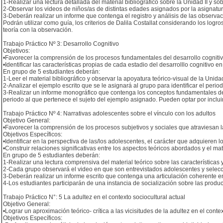
1-Realizar una lectura detallada del material bibliográfico sobre la Unidad II y so
2-Observar los videos de niños/as de distintas edades asignados por la asignatura
3-Deberán realizar un informe que contenga el registro y análisis de las observac
Podrán utilizar como guía, los criterios de Dalila Costallat considerando los log
teoría con la observación.
Trabajo Práctico Nº 3: Desarrollo Cognitivo
Objetivos:
•Favorecer la comprensión de los procesos fundamentales del desarrollo cognitivo
•Identificar las características propias de cada estadio del desarrolllo cognitivo en
En grupo de 5 estudiantes deberán:
1-Leer el material bibliográfico y observar la apoyatura teórico-visual de la Unidad
2-Analizar el ejemplo escrito que se le asignará al grupo para identificar el perio
3-Realizar un informe monográfico que contenga los conceptos fundamentales del 
periodo al que pertenece el sujeto del ejemplo asignado. Pueden optar por inclui
Trabajo Práctico Nº 4: Narrativas adolescentes sobre el vínculo con los adultos
Objetivo General:
•Favorecer la comprensión de los procesos subjetivos y sociales que atraviesan 
Objetivos Específicos:
•Identificar en la perspectiva de las/los adolescentes, el carácter que adquieren los
•Construir relaciones significativas entre los aspectos teóricos abordados y el mat
En grupo de 5 estudiantes deberán:
1-Realizar una lectura comprensiva del material teórico sobre las características
2-Cada grupo observará el video en que son entrevistados adolescentes y selecci
3-Deberán realizar un informe escrito que contenga una articulación coherente en
4-Los estudiantes participarán de una instancia de socialización sobre las produ
Trabajo Práctico N°: 5 La adultez en el contexto sociocultural actual
Objetivo General:
•Lograr un aproximación teórico- crítica a las vicisitudes de la adultez en el contex
Objetivos Específicos: