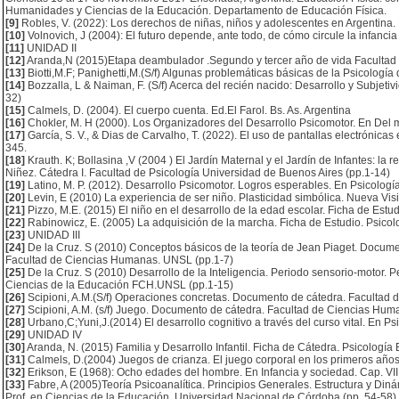
Humanidades y Ciencias de la Educación. Departamento de Educación Física.
[9]
Robles, V. (2022): Los derechos de niñas, niños y adolescentes en Argentina.
[10]
Volnovich, J (2004): El futuro depende, ante todo, de cómo circule la infancia 
[11]
UNIDAD II
[12]
Aranda,N (2015)Etapa deambulador .Segundo y tercer año de vida Facultad de
[13]
Biotti,M.F; Panighetti,M.(S/f) Algunas problemáticas básicas de la Psicología 
[14]
Bozzalla, L & Naiman, F. (S/f) Acerca del recién nacido: Desarrollo y Subjetiv
32)
[15]
Calmels, D. (2004). El cuerpo cuenta. Ed.El Farol. Bs. As. Argentina
[16]
Chokler, M. H (2000). Los Organizadores del Desarrollo Psicomotor. En Del me
[17]
García, S. V., & Dias de Carvalho, T. (2022). El uso de pantallas electrónica
345.
[18]
Krauth. K; Bollasina ,V (2004 ) El Jardín Maternal y el Jardín de Infantes: la r
Niñez. Cátedra I. Facultad de Psicología Universidad de Buenos Aires (pp.1-14)
[19]
Latino, M. P. (2012). Desarrollo Psicomotor. Logros esperables. En Psicología
[20]
Levin, E (2010) La experiencia de ser niño. Plasticidad simbólica. Nueva Vis
[21]
Pizzo, M.E. (2015) El niño en el desarrollo de la edad escolar. Ficha de Estud
[22]
Rabinowicz, E. (2005) La adquisición de la marcha. Ficha de Estudio. Psicolo
[23]
UNIDAD III
[24]
De la Cruz. S (2010) Conceptos básicos de la teoría de Jean Piaget. Documen
Facultad de Ciencias Humanas. UNSL (pp.1-7)
[25]
De la Cruz. S (2010) Desarrollo de la Inteligencia. Periodo sensorio-motor. P
Ciencias de la Educación FCH.UNSL (pp.1-15)
[26]
Scipioni, A.M.(S/f) Operaciones concretas. Documento de cátedra. Facultad
[27]
Scipioni, A.M. (s/f) Juego. Documento de cátedra. Facultad de Ciencias Hum
[28]
Urbano,C;Yuni,J.(2014) El desarrollo cognitivo a través del curso vital. En P
[29]
UNIDAD IV
[30]
Aranda, N. (2015) Familia y Desarrollo Infantil. Ficha de Cátedra. Psicología
[31]
Calmels, D.(2004) Juegos de crianza. El juego corporal en los primeros años 
[32]
Erikson, E (1968): Ocho edades del hombre. En Infancia y sociedad. Cap. VII
[33]
Fabre, A (2005)Teoría Psicoanalítica. Principios Generales. Estructura y Din
Prof. en Ciencias de la Educación. Universidad Nacional de Córdoba (pp. 54-58)