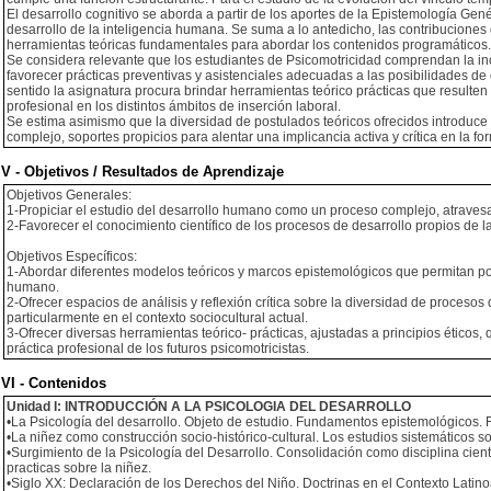
El desarrollo cognitivo se aborda a partir de los aportes de la Epistemología Ge
desarrollo de la inteligencia humana. Se suma a lo antedicho, las contribuciones 
herramientas teóricas fundamentales para abordar los contenidos programáticos.
Se considera relevante que los estudiantes de Psicomotricidad comprendan la inci
favorecer prácticas preventivas y asistenciales adecuadas a las posibilidades de de
sentido la asignatura procura brindar herramientas teórico prácticas que resulten u
profesional en los distintos ámbitos de inserción laboral.
Se estima asimismo que la diversidad de postulados teóricos ofrecidos introduce a
complejo, soportes propicios para alentar una implicancia activa y crítica en la f
V - Objetivos / Resultados de Aprendizaje
Objetivos Generales:
1-Propiciar el estudio del desarrollo humano como un proceso complejo, atravesado
2-Favorecer el conocimiento científico de los procesos de desarrollo propios de 
Objetivos Específicos:
1-Abordar diferentes modelos teóricos y marcos epistemológicos que permitan po
humano.
2-Ofrecer espacios de análisis y reflexión crítica sobre la diversidad de procesos q
particularmente en el contexto sociocultural actual.
3-Ofrecer diversas herramientas teórico- prácticas, ajustadas a principios éticos,
práctica profesional de los futuros psicomotricistas.
VI - Contenidos
Unidad I: INTRODUCCIÓN A LA PSICOLOGIA DEL DESARROLLO
•La Psicología del desarrollo. Objeto de estudio. Fundamentos epistemológicos. 
•La niñez como construcción socio-histórico-cultural. Los estudios sistemáticos so
•Surgimiento de la Psicología del Desarrollo. Consolidación como disciplina cientí
practicas sobre la niñez.
•Siglo XX: Declaración de los Derechos del Niño. Doctrinas en el Contexto Latin