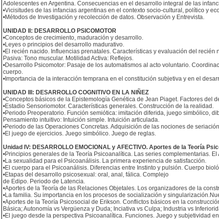
Adolescentes en Argentina. Consecuencias en el desarrollo integral de las infanc
•Vicisitudes de las infancias argentinas en el contexto socio-cultural, político y e
•Métodos de Investigación y recolección de datos. Observación y Entrevista.
UNIDAD II: DESARROLLO PSICOMOTOR
•Conceptos de crecimiento, maduración y desarrollo.
•Leyes o principios del desarrollo madurativo.
•El recién nacido. Influencias prenatales. Características y evaluación del recié
Pasiva: Tono muscular. Motilidad Activa: Reflejos.
•Desarrollo Psicomotor: Pasaje de los automatismos al acto voluntario. Coordina
cuerpo.
•Importancia de la interacción temprana en el constitución subjetiva y en el desar
UNIDAD III: DESARROLLO COGNITIVO EN LA NIÑEZ
•Conceptos básicos de la Epistemología Genética de Jean Piaget. Factores del desa
•Estadio Sensoriomotor. Características generales. Construcción de la realidad.
•Periodo Preoperatorio. Función semiótica: imitación diferida, juego simbólico, 
Pensamiento intuitivo: Intuición simple. Intuición articulada.
•Periodo de las Operaciones Concretas. Adquisición de las nociones de seriación,
•El juego de ejercicios. Juego simbólico. Juego de reglas.
Unidad IV: DESARROLLO EMOCIONAL y AFECTIVO. Aportes de la Teoría Psico
•Principios generales de la Teoría Psicoanalítica. Las series complementarias. El
•La sexualidad para el Psicoanálisis. La primera experiencia de satisfacción.
•El cuerpo para el Psicoanálisis. Diferencias entre Instinto y pulsión. Cuerpo bio
•Etapas del desarrollo psicosexual: oral, anal, fálica. Complejo
de Edipo. Periodo de Latencia.
•Aportes de la Teoría de las Relaciones Objetales. Los organizadores de la cons
•La familia. Su importancia en los procesos de socialización y singularización.Nu
•Aportes de la Teoría Psicosocial de Erikson. Conflictos básicos en la construcci
Básica; Autonomía vs Vergüenza y Duda; Inciativa vs Culpa; Industria vs Inferiorid
•El juego desde la perspectiva Psicoanalítica. Funciones. Juego y subjetividad en l