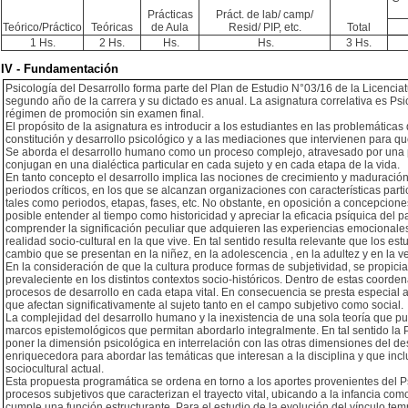
Prácticas
Práct. de lab/ camp/
Teórico/Práctico
Teóricas
de Aula
Resid/ PIP, etc.
Total
1 Hs.
2 Hs.
Hs.
Hs.
3 Hs.
IV - Fundamentación
Psicología del Desarrollo forma parte del Plan de Estudio N°03/16 de la Licenciat
segundo año de la carrera y su dictado es anual. La asignatura correlativa es Ps
régimen de promoción sin examen final.
El propósito de la asignatura es introducir a los estudiantes en las problemátic
constitución y desarrollo psicológico y a las mediaciones que intervienen para que 
Se aborda el desarrollo humano como un proceso complejo, atravesado por una plur
conjugan en una dialéctica particular en cada sujeto y en cada etapa de la vida.
En tanto concepto el desarrollo implica las nociones de crecimiento y maduración
periodos críticos, en los que se alcanzan organizaciones con características part
tales como periodos, etapas, fases, etc. No obstante, en oposición a concepcione
posible entender al tiempo como historicidad y apreciar la eficacia psíquica de
comprender la significación peculiar que adquieren las experiencias emocionales e
realidad socio-cultural en la que vive. En tal sentido resulta relevante que los 
cambio que se presentan en la niñez, en la adolescencia , en la adultez y en la ve
En la consideración de que la cultura produce formas de subjetividad, se propicia 
prevaleciente en los distintos contextos socio-históricos. Dentro de estas coord
procesos de desarrollo en cada etapa vital. En consecuencia se presta especial a
que afectan significativamente al sujeto tanto en el campo subjetivo como social.
La complejidad del desarrollo humano y la inexistencia de una sola teoría que pu
marcos epistemológicos que permitan abordarlo integralmente. En tal sentido la 
poner la dimensión psicológica en interrelación con las otras dimensiones del d
enriquecedora para abordar las temáticas que interesan a la disciplina y que in
sociocultural actual.
Esta propuesta programática se ordena en torno a los aportes provenientes del Ps
procesos subjetivos que caracterizan el trayecto vital, ubicando a la infancia co
cumple una función estructurante. Para el estudio de la evolución del vínculo te