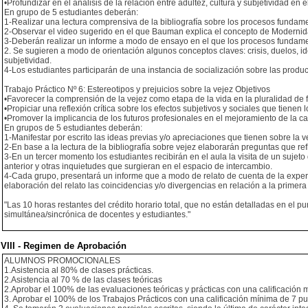
•Profundizar en el análisis de la relación entre adultez, cultura y subjetividad en
En grupo de 5 estudiantes deberán:
1-Realizar una lectura comprensiva de la bibliografía sobre los procesos fundame
2-Observar el video sugerido en el que Bauman explica el concepto de Modernid
3-Deberán realizar un informe a modo de ensayo en el que los procesos fundamenta
2. Se sugieren a modo de orientación algunos conceptos claves: crisis, duelos, iden
subjetividad.
4-Los estudiantes participarán de una instancia de socialización sobre las produ
Trabajo Práctico Nº 6: Estereotipos y prejuicios sobre la vejez Objetivos
•Favorecer la comprensión de la vejez como etapa de la vida en la pluralidad de f
•Propiciar una reflexión crítica sobre los efectos subjetivos y sociales que tienen l
•Promover la implicancia de los futuros profesionales en el mejoramiento de la cal
En grupos de 5 estudiantes deberán:
1-Manifestar por escrito las ideas previas y/o apreciaciones que tienen sobre la v
2-En base a la lectura de la bibliografía sobre vejez elaborarán preguntas que r
3-En un tercer momento los estudiantes recibirán en el aula la visita de un sujeto
anterior y otras inquietudes que surgieran en el espacio de intercambio.
4-Cada grupo, presentará un informe que a modo de relato de cuenta de la experi
elaboración del relato las coincidencias y/o divergencias en relación a la primera 
"Las 10 horas restantes del crédito horario total, que no están detalladas en el p
simultánea/sincrónica de docentes y estudiantes."
VIII - Regimen de Aprobación
ALUMNOS PROMOCIONALES
1.Asistencia al 80% de clases prácticas.
2.Asistencia al 70 % de las clases teóricas
2.Aprobar el 100% de las evaluaciones teóricas y prácticas con una calificación 
3. Aprobar el 100% de los Trabajos Prácticos con una calificación mínima de 7 p