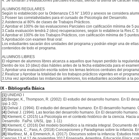
4. Se tomarán 3 evaluaciones parciales escritas, siendo la última de carácter in
ALUMNOS REGULARES
Según lo establecido por la Ordenanza CS N° 13/03 y anexos se considera alumno
1.Poseer las correlatividades para el cursado de Psicología del Desarrollo.
2.Asistencia al 80% de clases de Trabajos Prácticos.
2.Aprobar el 100% de las evaluaciones Parciales con calificación mínima de 5 pu
3.Cada evaluación tendrá 2 (dos) recuperaciones, según lo establece la Res.C S
4.Aprobar el 100% de los Trabajos Prácticos, con calificación mínima de 5 punto
5.Aprobación con examen final oral:
Los estudiantes sacarán dos unidades del programa y podrán elegir una de ellas
contenidos de todo el programa.
ALUMNOS LIBRES
El régimen de alumnos libres alcanza a aquellos que hayan perdido la regularid
Dentro de los 10 (diez) días hábiles antes de la fecha establecida para el examen 
1.Aprobar una evaluación escrita sobre los temas teóricos centrales del programa 
2.Realizar y Aprobar la totalidad de los trabajos prácticos vigentes en el programa
3.Una vez aprobadas las instancias anteriores, los estudiantes accederán a la po
IX - Bibliografía Básica
[1]
UNIDAD I
[2]
Berger, K., Thompson, R. (2002): El estudio del desarrollo humano. En El des
(pp.1-32)
[3]
Delval J. (1994). El estudio del desarrollo humano. En El desarrollo humano. C
[4]
Delval J. (1994). Las teorías del desarrollo humano. En El desarrollo humano. 
[5]
Klement, C (2015) La Psicología en el contexto histórico de la ciencia. Haci
Desarrollo . FaPsi. UNSL. (pp. 1-11)
[6]
Klement, C (2016) Del modelo biomédico a la mirada integral. Documento de la
[7]
Marasca, C.; Fass, A. (2018) Concepciones y Paradigmas sobre la infancia. En 
[8]
Martínez, M., & Emmerich, A. (2017). Discursos sobre la infancia: Estudios his
Ciencias 13 al 17 de noviembre 2017 Ensenada, Argentina. Educación Física: co