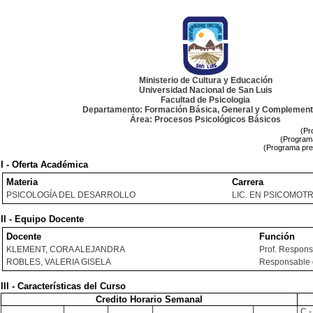
Ministerio de Cultura y Educación
Universidad Nacional de San Luis
Facultad de Psicologia
Departamento: Formación Básica, General y Complement
Área: Procesos Psicológicos Básicos
(Pr
(Programa
(Programa pre
I - Oferta Académica
Materia
Carrera
PSICOLOGÍA DEL DESARROLLO
LIC. EN PSICOMOT
II - Equipo Docente
Docente
Función
KLEMENT, CORA ALEJANDRA
Prof. Respon
ROBLES, VALERIA GISELA
Responsable 
III - Características del Curso
Credito Horario Semanal
C -