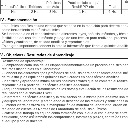
d
Prácticas
Práct. de lab/ camp/
Teórico/Práctico
Teóricas
de Aula
Resid/ PIP, etc.
Total
Hs.
2 Hs.
3 Hs.
1 Hs.
6 Hs.
IV - Fundamentación
La química analítica es una ciencia que se basa en la medición para determinar l
como herramienta el análisis químico.
Se fundamenta en el conocimiento de diferentes leyes, análisis, métodos, y técn
factibilidad del uso de un método y luego de una técnica para realizar el proceso
válidos y confiables, de calidad analítica y reproducibles.
Es de gran importancia conocer la amplia interacción que tiene la química analític
V - Objetivos / Resultados de Aprendizaje
Resultados de Aprendizaje:
- Comprender cada una de las etapas fundamentales de un proceso analítico para
recursos disponibles en el laboratorio.
- Conocer los diferentes tipos y métodos de análisis para poder seleccionar el m
de muestra y los equilibrios químicos involucrados en cada técnica analítica.
- Identificar y aprender a minimizar los posibles errores que se cometen al reali
reproducibles a partir de una técnica analítica adecuada.
- Adquirir criterios en el tratamiento de los datos y evaluación de los resultados d
resultados con el software Excel.
- Interpretar una técnica analítica y la realización de la misma para analizar u
y equipos de laboratorio, y atendiendo el desecho de los residuos y soluciones
- Obtener cierta destreza en la manipulación de material de laboratorio, orden en e
teniendo en cuenta las Normas de Laboratorio de análisis químicos.
- Potenciar el trabajo en equipo como formación con la que el estudiante se enfr
estudiante, como así también los compromisos, informes y plazos, contraídos con
el equipo y con el docente.