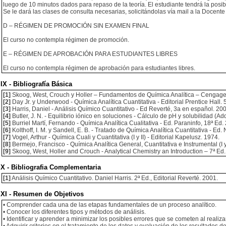
luego de 10 minutos dados para repaso de la teoría. El estudiante tendrá la posib
Se le dará las clases de consulta necesarias, solicitándolas vía mail a la Docen
D – RÉGIMEN DE PROMOCIÓN SIN EXAMEN FINAL
El curso no contempla régimen de promoción.
E – RÉGIMEN DE APROBACIÓN PARA ESTUDIANTES LIBRES
El curso no contempla régimen de aprobación para estudiantes libres.
IX - Bibliografía Básica
[1]
Skoog, West, Crouch y Holler – Fundamentos de Química Analítica – Cengage 
[2]
Day Jr. y Underwood - Química Analítica Cuantitativa - Editorial Prentice Hall. 
[3]
Harris, Daniel - Análisis Químico Cuantitativo - Ed Reverté, 3a en español. 20
[4]
Butler, J. N. - Equilibrio iónico en soluciones - Cálculo de pH y solubilidad (A
[5]
Burriel Martí, Fernando - Química Analítica Cualitativa - Ed. Paraninfo, 18ª Ed.
[6]
Kolthoff, I. M. y Sandell, E. B. - Tratado de Química Analítica Cuantitativa - Ed. 
[7]
Vogel, Arthur - Química Cuali y Cuantitativa (I y II) - Editorial Kapelusz. 1974.
[8]
Bermejo, Francisco - Química Analítica General, Cuantitativa e Instrumental (I y
[9]
Skoog, West, Holler and Crouch - Analytical Chemistry an Introduction – 7ª Ed
X - Bibliografia Complementaria
[1]
Análisis Químico Cuantitativo. Daniel Harris. 2ª Ed., Editorial Reverté. 2001.
XI - Resumen de Objetivos
• Comprender cada una de las etapas fundamentales de un proceso analítico.
• Conocer los diferentes tipos y métodos de análisis.
• Identificar y aprender a minimizar los posibles errores que se cometen al realiz