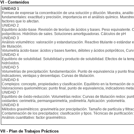
VI - Contenidos
UNIDAD 1
Formas de expresar la concentración de una solución y dilución. Muestra, analito 
fundamentales: exactitud y precisión, importancia en el análisis químico. Muestreo:
factores que lo afectan.
UNIDAD 2
Equilibrio ácido-base. Revisión de teorías de ácidos y bases. Peso equivalente. 
polipróticos. Hidrólisis de sales. Soluciones amortiguadoras. Cálculos de pH
UNIDAD 3
Análisis volumétrico: valoración y estandarización. Reactivo titulante o estándar e 
de titulación.
Volumetría ácido-base: ácidos y bases fuertes, débiles y ácidos polipróticos, Curv
UNIDAD 4
Equilibrio de solubilidad. Solubilidad y producto de solubilidad. Efectos de la tem
hidróxidos.
UNIDAD 5
Volumetrías de precipitación: fundamentación. Punto de equivalencia y punto fina
indicadores, ventajas y desventajas. Curvas de titulación.
UNIDAD 6
Complejos: concepto, propiedades y clasificación. Equilibrio en la formación de co
Valoraciones quelométricas: punto final, punto de equivalencia, indicadores met
UNIDAD 7
Equilibrio de óxido-reducción. Volumetrías redox: Curvas de titulación redox: punt
oxidantes: cerimetría, permanganimetría, yodimetría. Aplicación: yodometría.
UNIDAD 8
Métodos gravimétricos: gravimetría por precipitación. Tamaño de partícula y filtr
Contaminación de los precipitados: clasificación y tipos. Técnicas de purificación
Análisis cuantitativo: factor gravimétrico.
VII - Plan de Trabajos Prácticos