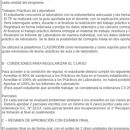
cada unidad del programa.
Trabajos Prácticos de Laboratorio
- El estudiante concurrirá al laboratorio con la indumentaria adecuada y las herra
- El TP se realizará con la guía aportada por el docente, con la explicación previa
- Será interrogado antes, durante o al finalizar la realización del trabajo práctico e
- Registrará en forma ordenada y prolija los datos obtenidos y los cálculos corre
- Al finalizar el trabajo práctico deberá entregar el material de trabajo, residuos 
- Realizará un Informe de Laboratorio de manera individual, con los datos obtenido
práctico de laboratorio. Se le dará la posibilidad de corregirlo hasta en dos opor
Se utilizará la plataforma CLASSROOM como herramienta y como soporte para faci
guías necesarias de teoría, prácticas de aula y de laboratorio.
B - CONDICIONES PARA REGULARIZAR EL CURSO
Para acceder a la condición de regular, el estudiante deberá cumplir los siguiente
- Acreditar el 80% de asistencia a los Prácticos de Aula en el horario establecido
- Acreditar el 100% de asistencia a los Prácticos de Laboratorio, no habrá posibili
- Aprobar el 100% de los Informes de Laboratorio.
- (Para aquel estudiante que acredite trabajar, se considerará la ordenanza CS 2
Parciales:
- En cada parcial se evaluará problemas similares a los resueltos en las clases pr
- Deberá aprobar 2 parciales escritos con un mínimo de 6 (seis) puntos cada uno 
ordenanza O.C. Nº 32/14, cada parcial tendrá dos recuperaciones: el 1º Recupera
se tomarán al final el cuatrimestre.
C – RÉGIMEN DE APROBACIÓN CON EXÁMEN FINAL
El examen final es de forma oral, con el sorteo de 2 (dos) unidades del programa