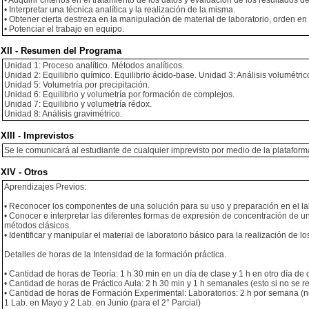
• Adquirir criterios en el tratamiento de los datos y evaluación de los resultados d
• Interpretar una técnica analítica y la realización de la misma.
• Obtener cierta destreza en la manipulación de material de laboratorio, orden en e
• Potenciar el trabajo en equipo.
XII - Resumen del Programa
Unidad 1: Proceso analítico. Métodos analíticos.
Unidad 2: Equilibrio químico. Equilibrio ácido-base. Unidad 3: Análisis volumétric
Unidad 5: Volumetría por precipitación.
Unidad 6: Equilibrio y volumetría por formación de complejos.
Unidad 7: Equilibrio y volumetría rédox.
Unidad 8: Análisis gravimétrico.
XIII - Imprevistos
Se le comunicará al estudiante de cualquier imprevisto por medio de la platafor
XIV - Otros
Aprendizajes Previos:
• Reconocer los componentes de una solución para su uso y preparación en el la
• Conocer e interpretar las diferentes formas de expresión de concentración de una
métodos clásicos.
• Identificar y manipular el material de laboratorio básico para la realización de lo
Detalles de horas de la Intensidad de la formación práctica.
• Cantidad de horas de Teoría: 1 h 30 min en un día de clase y 1 h en otro día de
• Cantidad de horas de Práctico Aula: 2 h 30 min y 1 h semanales (esto si no se r
• Cantidad de horas de Formación Experimental: Laboratorios: 2 h por semana (no t
1 Lab. en Mayo y 2 Lab. en Junio (para el 2° Parcial)