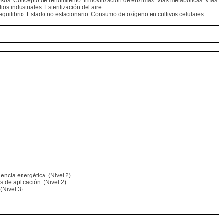
esos. Concepto de rendimiento. Inmovilización de enzimas. Vías metabólicas. Vías 
os industriales. Esterilización del aire.
equilibrio. Estado no estacionario. Consumo de oxígeno en cultivos celulares.
ciencia energética. (Nivel 2)
s de aplicación. (Nivel 2)
(Nivel 3)