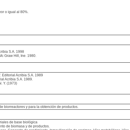
yor o igual al 80%.
cribia S.A. 1998
Mc Graw Hill, Ine. 1980.
 Editorial Acribia S.A. 1989
ial Acribia S.A. 1989.
. Y. (1973)
e biorreactores y para la obtención de productos.
triales de base biológica
ento de biomasa y de productos.