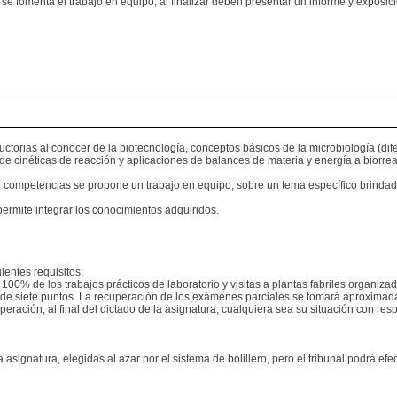
 se fomenta el trabajo en equipo, al finalizar deben presentar un informe y exposi
orias al conocer de la biotecnología, conceptos básicos de la microbiología (difere
de cinéticas de reacción y aplicaciones de balances de materia y energía a biorre
mpetencias se propone un trabajo en equipo, sobre un tema específico brindado p
 permite integrar los conocimientos adquiridos.
ientes requisitos:
l 100% de los trabajos prácticos de laboratorio y visitas a plantas fabriles organizad
 de siete puntos. La recuperación de los exámenes parciales se tomará aproxima
eración, al final del dictado de la asignatura, cualquiera sea su situación con re
signatura, elegidas al azar por el sistema de bolillero, pero el tribunal podrá efe