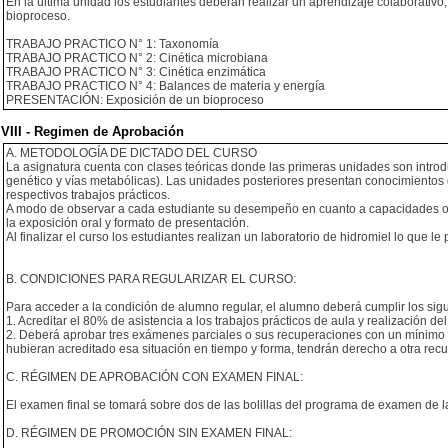
En la última unidad los estudiantes deberán realizar un aprendizaje colaborativo,
bioproceso.
TRABAJO PRACTICO N° 1: Taxonomía
TRABAJO PRACTICO N° 2: Cinética microbiana
TRABAJO PRACTICO N° 3: Cinética enzimática
TRABAJO PRACTICO N° 4: Balances de materia y energía
PRESENTACIÓN: Exposición de un bioproceso
VIII - Regimen de Aprobación
A. METODOLOGÍA DE DICTADO DEL CURSO
La asignatura cuenta con clases teóricas donde las primeras unidades son introduct
genético y vías metabólicas). Las unidades posteriores presentan conocimientos 
respectivos trabajos prácticos.
A modo de observar a cada estudiante su desempeño en cuanto a capacidades o co
la exposición oral y formato de presentación.
Al finalizar el curso los estudiantes realizan un laboratorio de hidromiel lo que le
B. CONDICIONES PARA REGULARIZAR EL CURSO:
Para acceder a la condición de alumno regular, el alumno deberá cumplir los sigu
1. Acreditar el 80% de asistencia a los trabajos prácticos de aula y realización de
2. Deberá aprobar tres exámenes parciales o sus recuperaciones con un mínimo
hubieran acreditado esa situación en tiempo y forma, tendrán derecho a otra recup
C. RÉGIMEN DE APROBACIÓN CON EXAMEN FINAL:
El examen final se tomará sobre dos de las bolillas del programa de examen de la a
D. RÉGIMEN DE PROMOCIÓN SIN EXAMEN FINAL: