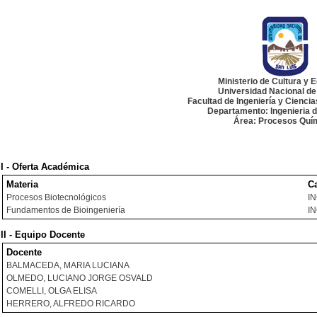
Ministerio de Cultura y 
Universidad Nacional de
Facultad de Ingeniería y Cienci
Departamento: Ingenieria 
Área: Procesos Quí
I - Oferta Académica
Materia
Ca
Procesos Biotecnológicos
I
Fundamentos de Bioingeniería
I
II - Equipo Docente
Docente
BALMACEDA, MARIA LUCIANA
OLMEDO, LUCIANO JORGE OSVALD
COMELLI, OLGA ELISA
HERRERO, ALFREDO RICARDO