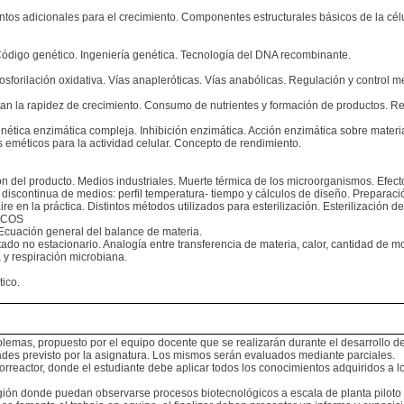
os adicionales para el crecimiento. Componentes estructurales básicos de la célula
. Código genético. Ingeniería genética. Tecnología del DNA recombinante.
sforilación oxidativa. Vías anapleróticas. Vías anabólicas. Regulación y control m
tan la rapidez de crecimiento. Consumo de nutrientes y formación de productos. 
nética enzimática compleja. Inhibición enzimática. Acción enzimática sobre materi
eméticos para la actividad celular. Concepto de rendimiento.
 del producto. Medios industriales. Muerte térmica de los microorganismos. Efecto
discontinua de medios: perfil temperatura- tiempo y cálculos de diseño. Preparació
 en la práctica. Distintos métodos utilizados para esterilización. Esterilización del a
ICOS
 Ecuación general del balance de materia.
ado no estacionario. Analogía entre transferencia de materia, calor, cantidad de m
y respiración microbiana.
ico.
emas, propuesto por el equipo docente que se realizarán durante el desarrollo d
ades previsto por la asignatura. Los mismos serán evaluados mediante parciales.
iorreactor, donde el estudiante debe aplicar todos los conocimientos adquiridos a 
gión donde puedan observarse procesos biotecnológicos a escala de planta piloto y