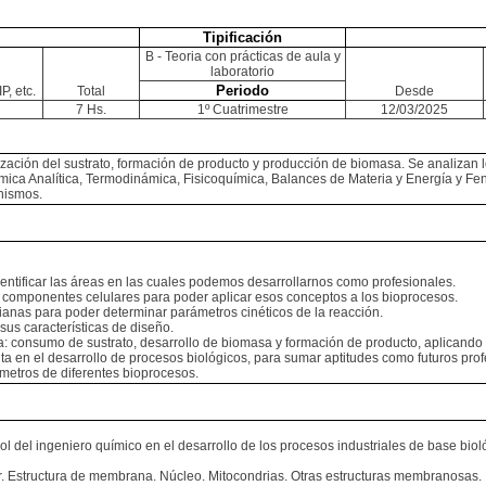
Tipificación
B - Teoria con prácticas de aula y
laboratorio
Periodo
P, etc.
Total
Desde
7 Hs.
1º Cuatrimestre
12/03/2025
utilización del sustrato, formación de producto y producción de biomasa. Se analiza
mica Analítica, Termodinámica, Fisicoquímica, Balances de Materia y Energía y 
anismos.
dentificar las áreas en las cuales podemos desarrollarnos como profesionales.
ntes componentes celulares para poder aplicar esos conceptos a los bioprocesos.
ianas para poder determinar parámetros cinéticos de la reacción.
sus características de diseño.
ca: consumo de sustrato, desarrollo de biomasa y formación de producto, aplicando 
nta en el desarrollo de procesos biológicos, para sumar aptitudes como futuros prof
metros de diferentes bioprocesos.
rol del ingeniero químico en el desarrollo de los procesos industriales de base bio
lar. Estructura de membrana. Núcleo. Mitocondrias. Otras estructuras membranosas.