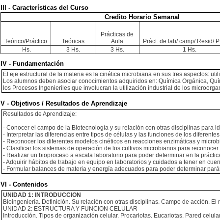
III - Características del Curso
Credito Horario Semanal
Prácticas de
Teórico/Práctico
Teóricas
Aula
Práct. de lab/ camp/ Resid/ PI
Hs.
3 Hs.
3 Hs.
1 Hs.
IV - Fundamentación
El eje estructural de la materia es la cinética microbiana en sus tres aspectos: 
Los alumnos deben asociar conocimientos adquiridos en: Química Orgánica, Quí
los Procesos Ingenieriles que involucran la utilización industrial de los microorg
V - Objetivos / Resultados de Aprendizaje
Resultados de Aprendizaje:
- Conocer el campo de la Biotecnología y su relación con otras disciplinas para i
- Interpretar las diferencias entre tipos de células y las funciones de los difere
- Reconocer los diferentes modelos cinéticos en reacciones enzimáticas y microb
- Clasificar los sistemas de operación de los cultivos microbianos para reconocer 
- Realizar un bioproceso a escala laboratorio para poder determinar en la prácti
- Adquirir hábitos de trabajo en equipo en laboratorios y cuidados a tener en cue
- Formular balances de materia y energía adecuados para poder determinar pará
VI - Contenidos
UNIDAD 1: INTRODUCCION
Bioingeniería. Definición. Su relación con otras disciplinas. Campo de acción. El 
UNIDAD 2: ESTRUCTURA Y FUNCION CELULAR
Introducción. Tipos de organización celular. Procariotas. Eucariotas. Pared celu