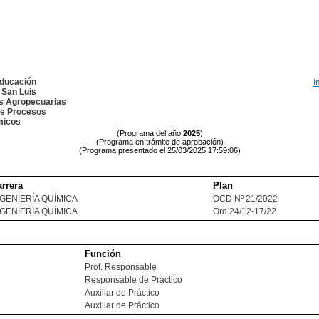
Educación
I
 San Luis
as Agropecuarias
de Procesos
micos
(Programa del año
2025
)
(Programa en trámite de aprobación)
(Programa presentado el 25/03/2025 17:59:06)
rrera
Plan
NGENIERÍA QUÍMICA
OCD Nº 21/2022
NGENIERÍA QUÍMICA
Ord 24/12-17/22
Función
Prof. Responsable
Responsable de Práctico
Auxiliar de Práctico
Auxiliar de Práctico