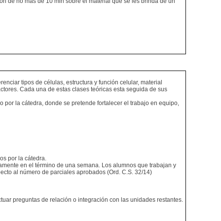
ción de no más de 10 min sobre el material que se les brinda de un
nciar tipos de células, estructura y función celular, material
actores. Cada una de estas clases teóricas esta seguida de sus
or la cátedra, donde se pretende fortalecer el trabajo en equipo,
os por la cátedra.
damente en el término de una semana. Los alumnos que trabajan y
specto al número de parciales aprobados (Ord. C.S. 32/14)
ctuar preguntas de relación o integración con las unidades restantes.