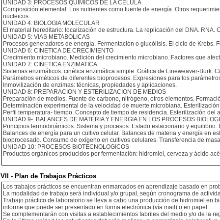
UNIDAD 3: PROCESOS QUIMICOS DE LA CELULA
Composición elemental. Los nutrientes como fuente de energía. Otros requerimient
nucleicos.
UNIDAD 4: BIOLOGIA MOLECULAR
El material hereditario: localización de estructura. La replicación del DNA. RNA
UNIDAD 5: VIAS METABOLICAS
Procesos generadores de energía. Fermentación o glucólisis. El ciclo de Krebs. Fo
UNIDAD 6: CINETICA DE CRECIMIENTO
Crecimiento microbiano. Medición del crecimiento microbiano. Factores que afec
UNIDAD 7: CINETICA ENZIMATICA
Sistemas enzimáticos: cinética enzimática simple. Gráfica de Lineweaver-Burk. Ci
Parámetros eméticos de diferentes bioprocesos. Expresiones para los parámetros 
Inmovilización de enzimas: técnicas, propiedades y aplicaciones.
UNIDAD 8: PREPARACION Y ESTERILIZACION DE MEDIOS
Preparación de medios. Fuente de carbono, nitrógeno, otros elementos. Formación
Determinación experimental de la velocidad de muerte microbiana. Esterilización 
Perfil temperatura- tiempo. Concepto de tiempo de residencia. Esterilización del aire
UNIDAD 9-. BALANCES DE MATERIA Y ENERGIA EN LOS PROCESOS BIOLOG
Principios termodinámicos. Sistema y procesos. Estado estacionario y equilibrio.
Balances de energía para un cultivo celular. Balances de materia y energía en est
bioprocesado. Consumo de oxígeno en cultivos celulares. Transferencia de masa 
UNIDAD 10: PROCESOS BIOTECNOLOGICOS
Productos orgánicos producidos por fermentación: hidromiel, cerveza y ácido acét
VII - Plan de Trabajos Prácticos
Los trabajos prácticos se encuentran enmarcados en aprendizaje basado en probl
La modalidad de trabajo será individual y/o grupal, según cronograma de activid
Trabajo práctico de laboratorio se lleva a cabo una producción de hidromiel en b
informe que puede ser presentado en forma electrónica (vía mail) o en papel.
Se complementarán con visitas a establecimientos fabriles del medio y/o de la re