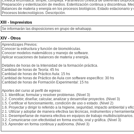
Cinética enzimática: simple, compleja. Parámetros cinética de diferentes bioproc
Preparación y esterilización de medios. Esterilización continua y discontinua. Medi
Balances de materia y energía en los procesos biológicos. Estado estacionario y 
Procesos biotecnológicos. Descripción.
XIII - Imprevistos
Se informarán las disposiciones en grupo de whatsapp.
XIV - Otros
Aprendizajes Previos:
Conocer la estructura y función de biomoléculas.
Conocer modelos matemáticos y manejo de software.
Aplicar ecuaciones de balances de materia y energía.
Detalles de horas de la Intensidad de la formación práctica.
Cantidad de horas de Teoría: 45 hs
Cantidad de horas de Práctico Aula: 15 hs
Cantidad de horas de Práctico de Aula con software específico: 30 hs
Cantidad de horas de Formación Experimental: 15 hs
Aportes del curso al perfil de egreso:
1.1. Identificar, formular y resolver problemas. (Nivel 3)
1.2. Concebir, diseñar, calcular, analizar y desarrollar proyectos. (Nivel 3)
1.5. Certificar el funcionamiento, condición de uso o estado. (Nivel 2)
1.6. Proyectar y dirigir lo referido a la higiene, seguridad, impacto ambiental y efi
2.1. Utilizar y adoptar de manera efectiva las técnicas, instrumentos y herramienta
3.1. Desempeñarse de manera efectiva en equipos de trabajo multidisciplinarios. 
3.2. Comunicarse con efectividad en forma escrita, oral y gráfica. (Nivel 3)
3.5. Aprender en forma continua y autónoma. (Nivel 3)