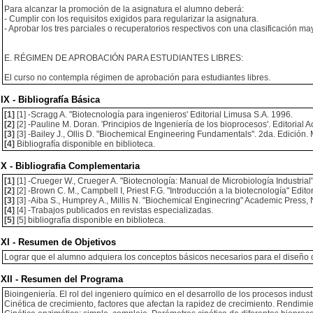
Para alcanzar la promoción de la asignatura el alumno deberá:
- Cumplir con los requisitos exigidos para regularizar la asignatura.
- Aprobar los tres parciales o recuperatorios respectivos con una clasificación ma
E. RÉGIMEN DE APROBACIÓN PARA ESTUDIANTES LIBRES:
El curso no contempla régimen de aprobación para estudiantes libres.
IX - Bibliografía Básica
[1]
[1] -Scragg A. "Biotecnología para ingenieros' Editorial Limusa S.A. 1996.
[2]
[2] -Pauline M. Doran. 'Principios de Ingeniería de los bioprocesos'. Editorial A
[3]
[3] -Bailey J., Ollis D. "Biochemical Engineering Fundamentals". 2da. Edición. 
[4]
Bibliografía disponible en biblioteca.
X - Bibliografia Complementaria
[1]
[1] -Crueger W., Crueger A. "Biotecnología: Manual de Microbiología Industrial".
[2]
[2] -Brown C. M., Campbell I, Priest F.G. "Introducción a la biotecnología" Editor
[3]
[3] -Aiba S., Humprey A., Millis N. "Biochemical Enginecring" Academic Press, N
[4]
[4] -Trabajos publicados en revistas especializadas.
[5]
[5] bibliografía disponible en biblioteca.
XI - Resumen de Objetivos
Lograr que el alumno adquiera los conceptos básicos necesarios para el diseño d
XII - Resumen del Programa
Bioingeniería. El rol del ingeniero químico en el desarrollo de los procesos indus
Cinética de crecimiento, factores que afectan la rapidez de crecimiento. Rendimi