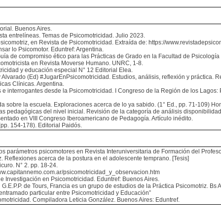
orial. Buenos Aires.
sta entrelíneas. Temas de Psicomotricidad. Julio 2023.
psicomotriz, en Revista de Psicomotricidad. Extraída de: https://www.revistadepsic
sar lo Psicomotor. Eduntref: Argentina.
uía de compromiso ético para las Prácticas de Grado en la Facultad de Psicologí
icomotricista en Revista Moverse Humano. UNRC, 1-8.
icidad y educación especial N° 12 Editorial Elea.
 Alvarado (Ed) #JugarEnPsicomotricidad. Estudios, análisis, reflexión y práctica. 
icas Clínicas. Argentina.
s e interrogantes desde la Psicomotricidad. I Congreso de la Región de los Lagos:
rada sobre la escuela. Exploraciones acerca de lo ya sabido. (1° Ed., pp. 71-109) 
s pedagógicas del nivel inicial. Revisión de la categoría de análisis disponibilidad 
esentado en VIII Congreso Iberoamericano de Pedagogía. Artículo inédito.
pp. 154-178). Editorial Paidós.
los parámetros psicomotores en Revista Interuniversitaria de Formación del Profes
. Reflexiones acerca de la postura en el adolescente temprano. [Tesis]
icuro. N° 2. pp. 18-24.
/www.capitannemo.com.ar/psicomotricidad_y_observacion.htm
 Investigación en Psicomotricidad. Eduntref: Buenos Aires.
G.E.P.P. de Tours, Francia es un grupo de estudios de la Práctica Psicomotriz. Bs A
 entramado particular entre Psicomotricidad y Educación”
omotricidad. Compiladora Leticia González. Buenos Aires: Eduntref.