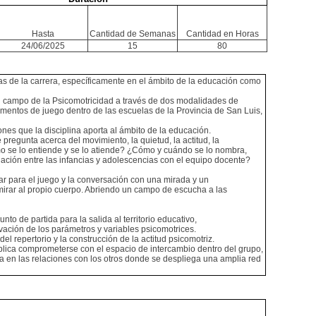
Hasta
Cantidad de Semanas
Cantidad en Horas
24/06/2025
15
80
adas de la carrera, específicamente en el ámbito de la educación como
 el campo de la Psicomotricidad a través de dos modalidades de
omentos de juego dentro de las escuelas de la Provincia de San Luis,
ones que la disciplina aporta al ámbito de la educación.
pregunta acerca del movimiento, la quietud, la actitud, la
Cómo se lo entiende y se lo atiende? ¿Cómo y cuándo se lo nombra,
ación entre las infancias y adolescencias con el equipo docente?
ar para el juego y la conversación con una mirada y un
mirar al propio cuerpo. Abriendo un campo de escucha a las
to de partida para la salida al territorio educativo,
vación de los parámetros y variables psicomotrices.
l repertorio y la construcción de la actitud psicomotriz.
mplica comprometerse con el espacio de intercambio dentro del grupo,
a en las relaciones con los otros donde se despliega una amplia red