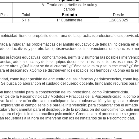
A - Teoria con prácticas de aula y
campo
Periodo
P, etc.
Total
Desde
5 Hs.
1º Cuatrimestre
12/03/2025
omotricidad; tiene el propósito de ser una de las prácticas profesionales supervis
ientada a indagar las problemáticas del ámbito educativo que tengan incidencia en
dades educativas; y por otro lado, observaciones e intervenciones en espacios o m
 las prácticas educativas, como también, permite vislumbrar las posibles intervenci
ancias, adolescencias y de los equipos docentes en las instituciones escolares. Se 
tmos, entre otros. ¿Qué lugar se da al cuerpo? ¿Cómo se lo mira y se lo escucha? ¿
para el descanso? ¿Cómo se distribuyen los espacios, los tiempos? ¿Cómo es la rel
icidad, como lugar posible de encuentro de las infancias y adolescencias, como lug
. Se busca colaborar con el cuidado del cuerpo docente, brindando recursos para 
ación fundamental para la construcción del rol profesional como Psicomotricista.
ntos de la Psicomotricidad y Modelos y Prácticas de la Psicomotricidad I), como pun
vo, la observación directa no participante, la autoobservación y las guías de obser
explorando el campo sensible para la intervención; para colaborar con el armado de
icular y fundamental para el despliegue de la producción del conocimiento. Esto i
para el ejercicio de la práctica psicomotriz. Creemos en el proceso que se gener
n requeridas a la hora de intervenir con los destinatarios de la Psicomotricidad.