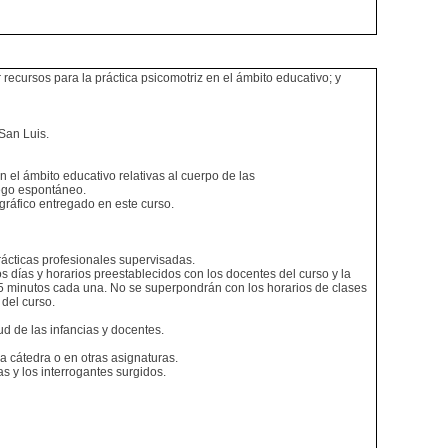
 recursos para la práctica psicomotriz en el ámbito educativo; y
San Luis.
n el ámbito educativo relativas al cuerpo de las
juego espontáneo.
ográfico entregado en este curso.
rácticas profesionales supervisadas.
los días y horarios preestablecidos con los docentes del curso y la
45 minutos cada una. No se superpondrán con los horarios de clases
 del curso.
ud de las infancias y docentes.
la cátedra o en otras asignaturas.
s y los interrogantes surgidos.