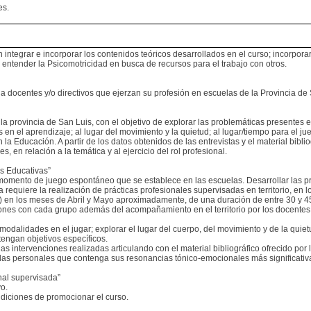
es.
integrar e incorporar los contenidos teóricos desarrollados en el curso; incorporar
entender la Psicomotricidad en busca de recursos para el trabajo con otros.
 a docentes y/o directivos que ejerzan su profesión en escuelas de la Provincia de 
 la provincia de San Luis, con el objetivo de explorar las problemáticas presentes e
s en el aprendizaje; al lugar del movimiento y la quietud; al lugar/tiempo para el 
la Educación. A partir de los datos obtenidos de las entrevistas y el material bibli
 en relación a la temática y al ejercicio del rol profesional.
s Educativas”
l momento de juego espontáneo que se establece en las escuelas. Desarrollar las p
ia requiere la realización de prácticas profesionales supervisadas en territorio, en 
a) en los meses de Abril y Mayo aproximadamente, de una duración de entre 30 y 
siones con cada grupo además del acompañamiento en el territorio por los docentes
odalidades en el jugar; explorar el lugar del cuerpo, del movimiento y de la quiet
engan objetivos específicos.
s intervenciones realizadas articulando con el material bibliográfico ofrecido por 
adas personales que contenga sus resonancias tónico-emocionales más significativa
al supervisada”
vo.
diciones de promocionar el curso.