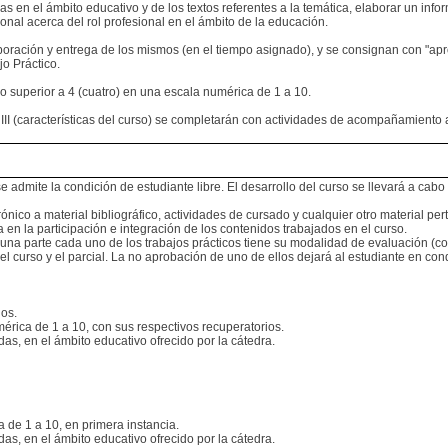
adas en el ámbito educativo y de los textos referentes a la temática, elaborar un inf
onal acerca del rol profesional en el ámbito de la educación.
aboración y entrega de los mismos (en el tiempo asignado), y se consignan con "a
o Práctico.
 o superior a 4 (cuatro) en una escala numérica de 1 a 10.
o III (características del curso) se completarán con actividades de acompañamiento a
 admite la condición de estudiante libre. El desarrollo del curso se llevará a cabo
ncrónico a material bibliográfico, actividades de cursado y cualquier otro material p
en la participación e integración de los contenidos trabajados en el curso.
una parte cada uno de los trabajos prácticos tiene su modalidad de evaluación (con
l curso y el parcial. La no aprobación de uno de ellos dejará al estudiante en cond
ios.
mérica de 1 a 10, con sus respectivos recuperatorios.
as, en el ámbito educativo ofrecido por la cátedra.
a de 1 a 10, en primera instancia.
as, en el ámbito educativo ofrecido por la cátedra.