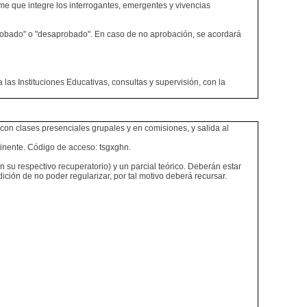
orme que integre los interrogantes, emergentes y vivencias
probado" o "desaprobado". En caso de no aprobación, se acordará
 las Instituciones Educativas, consultas y supervisión, con la
 con clases presenciales grupales y en comisiones, y salida al
ertinente. Código de acceso: tsgxghn.
 su respectivo recuperatorio) y un parcial teórico. Deberán estar
ición de no poder regularizar, por tal motivo deberá recursar.