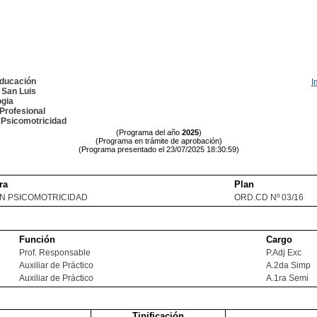
Educación
I
 San Luis
ogia
Profesional
 Psicomotricidad
(Programa del año
2025
)
(Programa en trámite de aprobación)
(Programa presentado el 23/07/2025 18:30:59)
ra
Plan
 EN PSICOMOTRICIDAD
ORD.CD Nº 03/16
Función
Cargo
Prof. Responsable
P.Adj Exc
Auxiliar de Práctico
A.2da Simp
Auxiliar de Práctico
A.1ra Semi
Tipificación