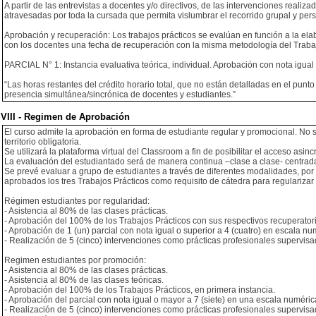
A partir de las entrevistas a docentes y/o directivos, de las intervenciones realiz
atravesadas por toda la cursada que permita vislumbrar el recorrido grupal y pers
Aprobación y recuperación: Los trabajos prácticos se evalúan en función a la el
con los docentes una fecha de recuperación con la misma metodología del Trabaj
PARCIAL N° 1: Instancia evaluativa teórica, individual. Aprobación con nota igual
“Las horas restantes del crédito horario total, que no están detalladas en el punt
presencia simultánea/sincrónica de docentes y estudiantes.”
VIII - Regimen de Aprobación
El curso admite la aprobación en forma de estudiante regular y promocional. No se
territorio obligatoria.
Se utilizará la plataforma virtual del Classroom a fin de posibilitar el acceso asi
La evaluación del estudiantado será de manera continua –clase a clase- centrada 
Se prevé evaluar a grupo de estudiantes a través de diferentes modalidades, por 
aprobados los tres Trabajos Prácticos como requisito de cátedra para regularizar e
Régimen estudiantes por regularidad:
- Asistencia al 80% de las clases prácticas.
- Aprobación del 100% de los Trabajos Prácticos con sus respectivos recuperator
- Aprobación de 1 (un) parcial con nota igual o superior a 4 (cuatro) en escala nu
- Realización de 5 (cinco) intervenciones como prácticas profesionales supervisad
Regimen estudiantes por promoción:
- Asistencia al 80% de las clases prácticas.
- Asistencia al 80% de las clases teóricas.
- Aprobación del 100% de los Trabajos Prácticos, en primera instancia.
- Aprobación del parcial con nota igual o mayor a 7 (siete) en una escala numéric
- Realización de 5 (cinco) intervenciones como prácticas profesionales supervisad