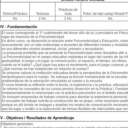
Prácticas de
Teórico/Práctico
Teóricas
Aula
Práct. de lab/ camp/ Resid/ PI
Hs.
2 Hs.
2 Hs.
Hs.
IV - Fundamentación
El curso corresponde al 1º cuatrimestre del tercer año de la Licenciatura en Psic
lugar de inserción de la Psicomotricidad.
En dicho curso, se desarrolla la relación entre Psicomotricidad y Educación, or
acercamiento: por un lado entrevistas a docentes de diferentes niveles y modali
en sus diferentes niveles (maternal, inicial, primario y secundario).
La propuesta posibilita que se presente la Psicomotricidad como disciplina afín a
La Psicomotricidad en el campo educativo replantea el lugar del cuerpo de las inf
gestualidad, el juego y el jugar, la comunicación, el espacio, el tiempo, los ri
cuánto se le habla? ¿Qué lugar hay para el movimiento, para el juego corporal, 
¿Qué normas se han establecido en relación al cuerpo?
Se propone valorar la institución educativa desde la perspectiva de la Psicomotr
tiempo/espacio para el cuerpo. Se subraya la función humanizante de la escuela
problemáticas de la educación vinculadas al cuerpo y la escuela.
El curso fomenta la reflexión entre la teoría, la experiencia y la práctica, articul
Se retoma los conceptos de los cursos previos (Inserción en la Práctica I, Fundame
fundamentalmente lo relacionado con la práctica psicomotriz en el ámbito educati
Se incluyen propuestas de trabajo corporal para abordar la experiencia personal, 
El encuadre de trabajo solicita la construcción de un grupo, como escenario part
porque es allí donde se indagan y amplían los modos de comunicación necesarios 
que da lugar y sostén a la elaboración de formas flexibles de intercambio que será
V - Objetivos / Resultados de Aprendizaje
Objetivos generales: