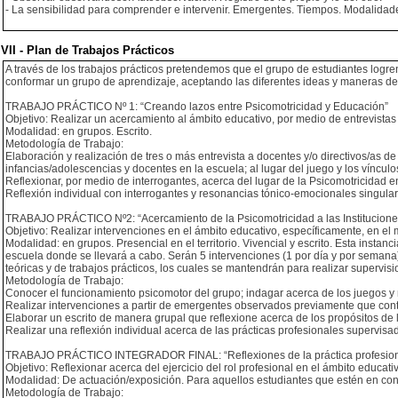
- La sensibilidad para comprender e intervenir. Emergentes. Tiempos. Modalidad
VII - Plan de Trabajos Prácticos
A través de los trabajos prácticos pretendemos que el grupo de estudiantes logren 
conformar un grupo de aprendizaje, aceptando las diferentes ideas y maneras de 
TRABAJO PRÁCTICO Nº 1: “Creando lazos entre Psicomotricidad y Educación”
Objetivo: Realizar un acercamiento al ámbito educativo, por medio de entrevistas
Modalidad: en grupos. Escrito.
Metodología de Trabajo:
Elaboración y realización de tres o más entrevista a docentes y/o directivos/as de
infancias/adolescencias y docentes en la escuela; al lugar del juego y los vínculo
Reflexionar, por medio de interrogantes, acerca del lugar de la Psicomotricidad en 
Reflexión individual con interrogantes y resonancias tónico-emocionales singulares,
TRABAJO PRÁCTICO Nº2: “Acercamiento de la Psicomotricidad a las Institucione
Objetivo: Realizar intervenciones en el ámbito educativo, específicamente, en e
Modalidad: en grupos. Presencial en el territorio. Vivencial y escrito. Esta instanc
escuela donde se llevará a cabo. Serán 5 intervenciones (1 por día y por seman
teóricas y de trabajos prácticos, los cuales se mantendrán para realizar supervi
Metodología de Trabajo:
Conocer el funcionamiento psicomotor del grupo; indagar acerca de los juegos y m
Realizar intervenciones a partir de emergentes observados previamente que cont
Elaborar un escrito de manera grupal que reflexione acerca de los propósitos de la
Realizar una reflexión individual acerca de las prácticas profesionales supervis
TRABAJO PRÁCTICO INTEGRADOR FINAL: “Reflexiones de la práctica profesion
Objetivo: Reflexionar acerca del ejercicio del rol profesional en el ámbito educati
Modalidad: De actuación/exposición. Para aquellos estudiantes que estén en con
Metodología de Trabajo: