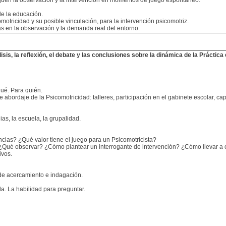
iquen la observación y la intervención en momentos de juego espontáneo.
de la educación.
omotricidad y su posible vinculación, para la intervención psicomotriz.
as en la observación y la demanda real del entorno.
sis, la reflexión, el debate y las conclusiones sobre la dinámica de la Prácti
qué. Para quién.
e abordaje de la Psicomotricidad: talleres, participación en el gabinete escolar, 
ias, la escuela, la grupalidad.
ancias? ¿Qué valor tiene el juego para un Psicomotricista?
¿Qué observar? ¿Cómo plantear un interrogante de intervención? ¿Cómo llevar a c
ivos.
 de acercamiento e indagación.
da. La habilidad para preguntar.