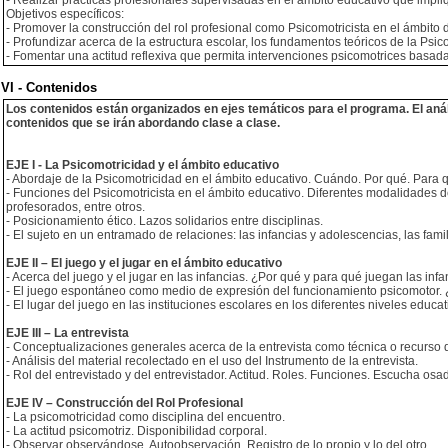
- Realizar prácticas profesionales supervisadas en el ámbito educativo que impl
Objetivos específicos:
- Promover la construcción del rol profesional como Psicomotricista en el ámbito 
- Profundizar acerca de la estructura escolar, los fundamentos teóricos de la Psic
- Fomentar una actitud reflexiva que permita intervenciones psicomotrices basad
VI - Contenidos
Los contenidos están organizados en ejes temáticos para el programa. El análi
contenidos que se irán abordando clase a clase.
EJE I - La Psicomotricidad y el ámbito educativo
- Abordaje de la Psicomotricidad en el ámbito educativo. Cuándo. Por qué. Para 
- Funciones del Psicomotricista en el ámbito educativo. Diferentes modalidades d
profesorados, entre otros.
- Posicionamiento ético. Lazos solidarios entre disciplinas.
- El sujeto en un entramado de relaciones: las infancias y adolescencias, las famil
EJE II – El juego y el jugar en el ámbito educativo
- Acerca del juego y el jugar en las infancias. ¿Por qué y para qué juegan las inf
- El juego espontáneo como medio de expresión del funcionamiento psicomotor. 
- El lugar del juego en las instituciones escolares en los diferentes niveles educat
EJE III – La entrevista
- Conceptualizaciones generales acerca de la entrevista como técnica o recurso
- Análisis del material recolectado en el uso del Instrumento de la entrevista.
- Rol del entrevistado y del entrevistador. Actitud. Roles. Funciones. Escucha osa
EJE IV – Construcción del Rol Profesional
- La psicomotricidad como disciplina del encuentro.
- La actitud psicomotriz. Disponibilidad corporal.
- Observar observándose. Autoobservación. Registro de lo propio y lo del otro.