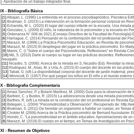
- Aprobación de un trabajo integrador final.
IX - Bibliografía Básica
[1]
Albajari, L. (1996) La entrevista en el proceso psicodiagnóstico. Psicoteca Edit
[2]
Brukman, S. (2023) La intervención en la formación personal corporal en Revi
[3]
Echandía, M. L. (2020) El lugar del cuerpo infante en la escuela. Una mirada 
[4]
Gonzalez, L. (2009) El niño, la naturaleza de lo psicomotor y la escuela en Pen
[5]
Ordenanza N° 008 de 2021.[Consejo Directivo de la Facultad de Psicología].G
[6]
Harriague, C. (2014) Pensando en la conformación del rol profesional del Ps
[7]
Marazzi, M. (1999) La Práctica Psicomotriz Educación, en Revista de psicomotr
[8]
Marazzi, M. (2015) El despliegue del jugar en la práctica psicomotriz. En Mady
[9]
Marini, C. () “Sobre el cuerpo del Psicomotricista. Reflexiones” en Revista Cón
[10]
Mó, S. (2010) Darle al cuerpo su lugar en las prácticas docentes. Reflexione
Neuquén.
[11]
Nicastro, S. (2006). Acerca de la mirada en S, Nicastro (Ed). Revisitar la mi
[12]
Rodriguez, M., Arias, M. y Uría, A. (2015) El cuerpo del docente en las práctica
[13]
Tabak, G. (s/f) La disponibilidad corporal del docente de jardín maternal, pr
[14]
Winnicott, D. (1957) Por qué juegan los niños en El niño y el mundo externo (
X - Bibliografia Complementaria
[1]
Arnaiz Sanchez, P. y Bolarín Martínez, M. (2000) Guía para la observación de 
[2]
Barbieri, C. y Bustos, R. (2015) La adolescencia desde una mirada psicomotriz
[3]
Barthes, R. (s/f) La mirada en la construcción del rol profesional en Revista Ep
[4]
Bidegain, L. (2004) “Psicomotricidad y Observación”. Recuperado de: http:/
[5]
Brukman, S. (2011) De heredar un organismo a habitar un cuerpo, en Temas de
[6]
Chokler M. (2006) Acerca de la Práctica psicomotriz de Bernard Aucouturier. El 
[7]
Iriondo, C. “La psicomotricidad en el ámbito educativo. Aproximaciones de un
[8]
Marazzi, M. (2018) El cuerpo en el tiempo, en Temas de Investigación en Psic
XI - Resumen de Objetivos