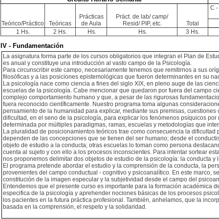
C -
Prácticas
Práct. de lab/ camp/
Teórico/Práctico
Teóricas
de Aula
Resid/ PIP, etc.
Total
1 Hs.
2 Hs.
Hs.
Hs.
3 Hs.
IV - Fundamentación
La asignatura forma parte de los cursos obligatorios que integran el Plan de Estud
es anual y constituye una introducción al vasto campo de la Psicología.
Para circunscribir este campo, necesariamente tenemos que remitirnos a sus oríg
filosóficas y a las posiciones epistemológicas que fueron determinantes en su na
La psicología nace como ciencia a fines del siglo XIX, en pleno auge de las cien
escuelas de la psicología. Cabe mencionar que quedaron por fuera del campo cient
complejo comportamiento humano y que, a pesar de las rigurosas fundamentaciones
fuera reconocido científicamente. Nuestro programa toma algunas consideracion
pensamiento de la humanidad para explicar, mediante sus premisas, cuestiones clíni
dificultad, en el seno de la psicología, para explicar los fenómenos psíquicos por 
determinada por múltiples paradigmas, ramas, escuelas y metodologías que inten
La pluralidad de posicionamientos teóricos trae como consecuencia la dificultad p
dependen de las concepciones que se tienen del ser humano; desde el conductis
objeto de estudio a la conducta; otras escuelas lo toman como persona destacand
cuenta al sujeto y con ello a los procesos inconscientes. Para intentar sortear est
nos proponemos delimitar dos objetos de estudio de la psicología: la conducta y 
El programa pretende abordar el estudio y la comprensión de la conducta, la pers
provenientes del campo conductual - cognitivo y psicoanalítico. En este marco, se
constitución de la imagen especular y la subjetividad desde el campo del psicoan
Entendemos que el presente curso es importante para la formación académica de l
especifica de la psicología y aprehender nociones básicas de los procesos psicoló
los pacientes en la futura práctica profesional. También, anhelamos, que la incor
basada en la comprensión, el respeto y la solidaridad.