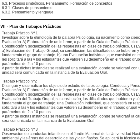
6.3. Procesos simbólicos. Pensamiento. Formación de conceptos
6.3.1. Clases de pensamiento.
6.3.2. Pensamiento y lenguaje.
VII - Plan de Trabajos Prácticos
Trabajo Práctico Nº 1
Investigar sobre la etimología de la palabra Psicología, su nacimiento como cienc
Evaluación: A) Elaboración de un informe, a partir de la Guía de Trabajo Práctico
Construcción y socialización de las respuestas en clase de trabajo práctico. C) 
a) Evaluación del Trabajo Grupal, su constitución, las dificultades que hubieron 
fundamenta el grupo de trabajo; b) una Evaluación Individual, que consistirá en 
les solicitará a las y los estudiantes que valoren su desempeño en el trabajo gru
parámetros de 2 a 10 puntos.
A partir de dichas instancias se realizará una evaluación, donde se valorará con u
unidad será comunicada en la instancia de la Evaluación Oral.
Trabajo Práctico Nº2
Distinguir y sistematizar los objetos de estudio de la psicología: Conducta y Pers
Evaluación: A) Elaboración de un informe, a partir de la Guía de Trabajo Práctico
Construcción y socialización de las respuestas en clase de trabajo práctico. C) 
Evaluación del Trabajo Grupal, su constitución, las dificultades que hubieron y c
fundamenta el grupo de trabajo; una Evaluación Individual, que consistirá en re
solicitará a las y los estudiantes que valoren su desempeño en el trabajo grupal 
parámetros de 2 a 10 puntos.
A partir de dichas instancias se realizará una evaluación, donde se valorará la ca
será comunicada en la instancia de la Evaluación Oral.
Trabajo Práctico Nº 3
Observación de conductas infantiles en el Jardín Maternal de la Universidad Naci
ambiental y las áreas del desarrollo de las y los niñas/os. Se aplicará la técnica 