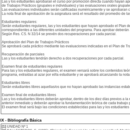
Las y los estudiantes aprobaran el curso por promoción directa cuando hayan apro
de Trabajos Prácticos (grupales e individuales) y las evaluaciones orales grupale
Las evaluaciones individuales serán calificadas numéricamente y se aprobaran c
La nota final de aprobación de la asignatura será el resultado del promedio de l
Estudiantes regulares:
Serán estudiantes regulares, las y los estudiantes que hayan aprobado el Plan d
correspondientes a las diferentes unidades del programa. Para aprobar deberán a
Según Res. CS. N 32/14 se prevén dos recuperaciones por cada parcial.
Aprobación del Plan de Trabajos Prácticos
Se aprobará cada práctico mediante las evaluaciones indicadas en el Plan de Tr
Recuperación de parciales
Las y los estudiantes tendrán derecho a dos recuperaciones por cada parcial.
Examen final de estudiantes regulares
Para las y los estudiantes regulares, el examen versará sobre los contenidos teór
programa, extraídas al azar por el/la estudiante y se aprobará alcanzando la nota
Estudiantes libres
Serán estudiantes libres aquellas/os que no hayan aprobado las instancias establ
Examen final de estudiantes libres
Las y los estudiantes libres deberán aprobar, dentro de los diez días previos a la
anterior inmediato y deberán aprobar la fundamentación teórica de cada trabajo p
El examen final será bajo las condiciones establecidas para las y los estudiantes
IX - Bibliografía Básica
[1]
UNIDAD Nº 1