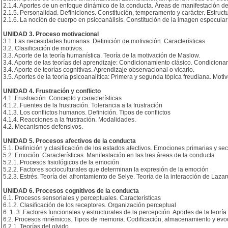
2.1.4. Aportes de un enfoque dinámico de la conducta. Áreas de manifestación de
2.1.5. Personalidad. Definiciones. Constitución, temperamento y carácter. Estructu
2.1.6. La noción de cuerpo en psicoanálisis. Constitución de la imagen especular 
UNIDAD 3. Proceso motivacional
3.1. Las necesidades humanas. Definición de motivación. Características
3.2. Clasificación de motivos.
3.3. Aporte de la teoría humanística. Teoría de la motivación de Maslow.
3.4. Aporte de las teorías del aprendizaje: Condicionamiento clásico. Condiciona
3.4. Aporte de teorías cognitivas. Aprendizaje observacional o vicario.
3.5. Aportes de la teoría psicoanalítica: Primera y segunda tópica freudiana. Moti
UNIDAD 4. Frustración y conflicto
4.1. Frustración. Concepto y características
4.1.2. Fuentes de la frustración. Tolerancia a la frustración
4.1.3. Los conflictos humanos. Definición. Tipos de conflictos
4.1.4. Reacciones a la frustración. Modalidades.
4.2. Mecanismos defensivos.
UNIDAD 5. Procesos afectivos de la conducta
5.1. Definición y clasificación de los estados afectivos. Emociones primarias y se
5.2. Emoción. Características. Manifestación en las tres áreas de la conducta
5.2.1. Procesos fisiológicos de la emoción
5.2.2. Factores socioculturales que determinan la expresión de la emoción
5.2.3. Estrés. Teoría del afrontamiento de Selye. Teoría de la interacción de Laz
UNIDAD 6. Procesos cognitivos de la conducta
6.1. Procesos sensoriales y perceptuales. Características
6.1.2. Clasificación de los receptores. Organización perceptual
6. 1. 3. Factores funcionales y estructurales de la percepción. Aportes de la teoría
6.2. Procesos mnémicos. Tipos de memoria. Codificación, almacenamiento y evo
6.2.1. Teorías del olvido.