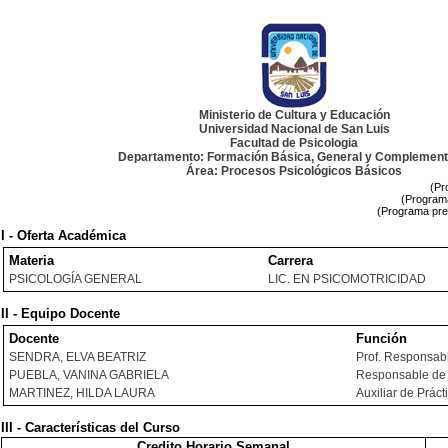
Ministerio de Cultura y Educación
Universidad Nacional de San Luis
Facultad de Psicologia
Departamento: Formación Básica, General y Complement
Área: Procesos Psicológicos Básicos
(Pr
(Programa
(Programa pre
I - Oferta Académica
Materia
Carrera
PSICOLOGÍA GENERAL
LIC. EN PSICOMOTRICIDAD
II - Equipo Docente
Docente
Función
SENDRA, ELVA BEATRIZ
Prof. Responsab
PUEBLA, VANINA GABRIELA
Responsable de 
MARTINEZ, HILDA LAURA
Auxiliar de Práct
III - Características del Curso
Credito Horario Semanal