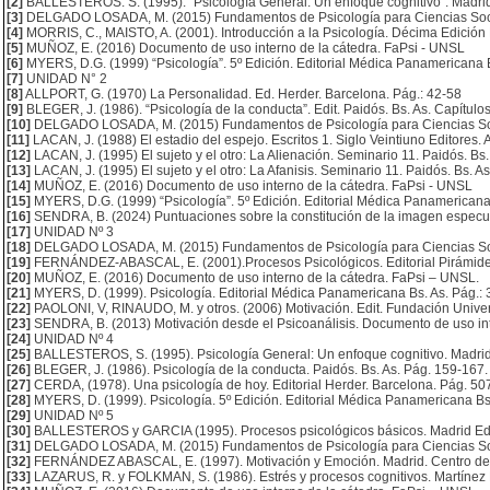
[2]
BALLESTEROS. S. (1995). “Psicología General: Un enfoque cognitivo”. Madrid E
[3]
DELGADO LOSADA, M. (2015) Fundamentos de Psicología para Ciencias Social
[4]
MORRIS, C., MAISTO, A. (2001). Introducción a la Psicología. Décima Edición
[5]
MUÑOZ, E. (2016) Documento de uso interno de la cátedra. FaPsi - UNSL
[6]
MYERS, D.G. (1999) “Psicología”. 5º Edición. Editorial Médica Panamericana Bs
[7]
UNIDAD N° 2
[8]
ALLPORT, G. (1970) La Personalidad. Ed. Herder. Barcelona. Pág.: 42-58
[9]
BLEGER, J. (1986). “Psicología de la conducta”. Edit. Paidós. Bs. As. Capítulos
[10]
DELGADO LOSADA, M. (2015) Fundamentos de Psicología para Ciencias Social
[11]
LACAN, J. (1988) El estadio del espejo. Escritos 1. Siglo Veintiuno Editores. 
[12]
LACAN, J. (1995) El sujeto y el otro: La Alienación. Seminario 11. Paidós. Bs.
[13]
LACAN, J. (1995) El sujeto y el otro: La Afanisis. Seminario 11. Paidós. Bs. A
[14]
MUÑOZ, E. (2016) Documento de uso interno de la cátedra. FaPsi - UNSL
[15]
MYERS, D.G. (1999) “Psicología”. 5º Edición. Editorial Médica Panamericana 
[16]
SENDRA, B. (2024) Puntuaciones sobre la constitución de la imagen especul
[17]
UNIDAD Nº 3
[18]
DELGADO LOSADA, M. (2015) Fundamentos de Psicología para Ciencias Socia
[19]
FERNÁNDEZ-ABASCAL, E. (2001).Procesos Psicológicos. Editorial Pirámide.
[20]
MUÑOZ, E. (2016) Documento de uso interno de la cátedra. FaPsi – UNSL.
[21]
MYERS, D. (1999). Psicología. Editorial Médica Panamericana Bs. As. Pág.: 
[22]
PAOLONI, V, RINAUDO, M. y otros. (2006) Motivación. Edit. Fundación Univer
[23]
SENDRA, B. (2013) Motivación desde el Psicoanálisis. Documento de uso int
[24]
UNIDAD Nº 4
[25]
BALLESTEROS, S. (1995). Psicología General: Un enfoque cognitivo. Madrid E
[26]
BLEGER, J. (1986). Psicología de la conducta. Paidós. Bs. As. Pág. 159-167.
[27]
CERDA, (1978). Una psicología de hoy. Editorial Herder. Barcelona. Pág. 50
[28]
MYERS, D. (1999). Psicología. 5º Edición. Editorial Médica Panamericana Bs
[29]
UNIDAD Nº 5
[30]
BALLESTEROS y GARCIA (1995). Procesos psicológicos básicos. Madrid Editor
[31]
DELGADO LOSADA, M. (2015) Fundamentos de Psicología para Ciencias Socia
[32]
FERNÁNDEZ ABASCAL, E. (1997). Motivación y Emoción. Madrid. Centro de 
[33]
LAZARUS, R. y FOLKMAN, S. (1986). Estrés y procesos cognitivos. Martínez 