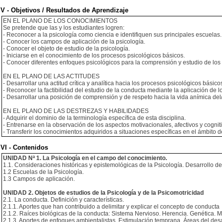
V - Objetivos / Resultados de Aprendizaje
EN EL PLANO DE LOS CONOCIMIENTOS
Se pretende que las y los estudiantes logren:
- Reconocer a la psicología como ciencia e identifiquen sus principales escuelas.
- Conocer los campos de aplicación de la psicología.
- Conocer el objeto de estudio de la psicología.
- Iniciarse en el conocimiento de los procesos psicológicos básicos.
- Conocer diferentes enfoques psicológicos para la comprensión y estudio de los
EN EL PLANO DE LAS ACTITUDES
- Desarrollar una actitud crítica y analítica hacia los procesos psicológicos básico
- Reconocer la factibilidad del estudio de la conducta mediante la aplicación de 
- Desarrollar una posición de comprensión y de respeto hacia la vida anímica del/ 
EN EL PLANO DE LAS DESTREZAS Y HABILIDADES
- Adquirir el dominio de la terminología específica de esta disciplina.
- Entrenarse en la observación de los aspectos motivacionales, afectivos y cognit
- Transferir los conocimientos adquiridos a situaciones específicas en el ámbito d
VI - Contenidos
UNIDAD Nª 1. La Psicología en el campo del conocimiento.
1.1. Consideraciones históricas y epistemológicas de la Psicología. Desarrollo de
1.2 Escuelas de la Psicología.
1.3 Campos de aplicación.
UNIDAD 2. Objetos de estudios de la Psicología y de la Psicomotricidad
2.1. La conducta. Definición y características.
2.1.1. Aportes que han contribuido a delimitar y explicar el concepto de conducta
2.1.2. Raíces biológicas de la conducta: Sistema Nervioso. Herencia. Genética. 
2.1.3. Aportes de enfoques ambientalistas. Estimulación temprana. Áreas del desa