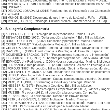
[34]
MUÑOZ, E. (2016) Documento de uso interno de la cátedra. FaPsi – UNSL.
[35]
MYERS D, G., (1999). Psicología. Editorial Médica Panamericana. Bs. As. Mé
[36]
UNIDAD 6
[37]
DELGADO LOSADA, M. (2015) Fundamentos de Psicología para Ciencias Socia
412, 439-461.
[38]
MUÑOZ, E. (2016) Documento de uso interno de la cátedra. FaPsi – UNSL.
[39]
MYERS, D. (1999). Psicología. Editorial Médica Panamericana Bs. As. Pág.: 
X - Bibliografia Complementaria
[1]
ALLPORT, G. (1961). Psicología de la personalidad. Paidós. Bs. As.
[2]
BENAVIDEZ DIEZ (1976). “De la emoción a la lesión”. Edit. Trillas. México.
[3]
BRUCE GOLSTEIN, E. (2002). Sensación y percepción. Madrid Thomson.
[4]
COFER Y APPLEY “Psicología de la Motivación”. Trillas. México
[5]
CRESPO A. (2008) Cognición Humana. Madrid. Editorial Universitaria Ramón
[6]
DAVIDOFF, L. (1990). Introducción a la Psicología. Mc Graw Hill, España
[7]
DOMENECH MERCADO, (1978). “Procesamiento humano de la información”
[8]
EIBL-EIBESFELDT, (1983). “El hombre preprogramado”. Edit. Alianza. Madrid.
[9]
ESPINOZA, J. y Rodríguez, L. (2004) Nuestra personalidad. Madrid. Bibliotec
[10]
FERNANDEZ Tres palacios, J. L. (2000). Procesos Básicos en Psicología Gene
[11]
FORGUS (1986). Percepción. Trillas. Madrid. Séptima Reimpresión. Moraico. 
[12]
GREENVEG L. y Paivio S. (2000). Trabajar con las emociones en psicoterapi
[13]
HEBB, D. Psicología. Edit. Interamericana. México
[14]
BERKOWITZ, L. (1996). Agresión. Causas consecuencias y control. Desclee 
[15]
MIRO, M. T. (1994). Epistemología evolutiva y psicología. Valencia
[16]
NEISSER, U. (1976). Psicología Cognitiva. Edit. Trillas. México.
[17]
NYE, R. D. (2002). Tres psicologías. Perspectivas de Freud, Skinner y Roger
[18]
MUSSEN, P. y otros (1981). Introducción a la psicología. Compañía.
[19]
PERVIN (1979). La personalidad. Deseele de Brower. Bilbao
[20]
PETRI, H Y GOVERN, J. (2006) Motivación. Madrid. Thomson.
[21]
PRIETO ARROYO, J .L. (2001) Introducción a la psicología, Madrid. Edit. Cen
[22]
REUCHLIN “Los métodos en psicología”. A. Redondo. Madrid
[23]
SCHULTZ, D. y Schultz, S. (2002). Teorías de la personalidad. México. Tho