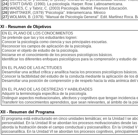
[24]
STATT DAVID. (1990). La psicología. Harper. Row. Latinoamericana.
[25]
WADES, C. y Tabriz, C. (2003) Psicología. Madrid. Pearson Educación.
[26]
WHITTAKER, (1979) “Psicología”. Interamericana. México
[27]
WOLMAN, B. (1979). “Manual de Psicología General”. Edit. Martínez Roca. B
XI - Resumen de Objetivos
EN EL PLANO DE LOS CONOCIMIENTOS
Se pretende que las y los estudiantes logren:
Conocer la psicología como ciencia y sus principales escuelas.
Reconocer los campos de aplicación de la psicología.
Conocer el objeto de estudio de la psicología.
Iniciarse en el conocimiento de los procesos psicológicos básicos.
Identificar los diferentes enfoques psicológicos para la comprensión y estudio de
EN EL PLANO DE LAS ACTITUDES
Desarrollar una actitud crítica y analítica hacia los procesos psicológicos básicos.
Conocer la factibilidad del estudio de la conducta mediante la aplicación de los 
Desarrollar una posición de comprensión y de respeto hacia la vida anímica del/ d
EN EL PLANO DE LAS DESTREZAS Y HABILIDADES
Adquirir la terminología específica de la psicología.
Distinguir aspectos motivacionales, afectivos y cognitivos que tengan incidencia e
Transferir los conocimientos aprendidos, que sean relevantes, al ámbito de la ps
XII - Resumen del Programa
El programa está estructurado en cinco unidades temáticas; en la Unidad I se abor
personalidad. En la Unidad III se abordan los procesos motivacionales desde las t
aborda la frustración desde el campo conductual y psicoanalítico. En la Unidad V 
psicoanalítica. En la Unidad VI se abordan los procesos cognitivos, principalment