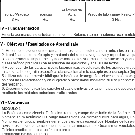
Prácticas de
Teórico/Práctico
Teóricas
Aula
Práct. de lab/ camp/ Resid/ PI
3 Hs.
Hs.
Hs.
3 Hs.
IV - Fundamentación
En esta asignatura se estudian ramas de la Botánica como: anatomía ,exo morfologi
V - Objetivos / Resultados de Aprendizaje
1. Reconocer los conceptos fundamentales de la histología para aplicarlos en la 
2. Identificar la exomorfología y anatomía del sistema vegetativo y reproductivo, 
3. Comprender la importancia y necesidad de los sistemas de clasificación y conce
clases teórico prácticas con resolución de ejercicios y análisis de textos.
4 Reconocer de las características taxonómicas y evolutivas de los grandes grupo
la consulta bibliografía específica, observación al microscopio estereoscópico (lu
5 Utilizar adecuadamente bibliografía botánica, iconografías, claves dicotómica
asignaturas relacionadas y en el ejercicio profesional mediante su uso y constr
del herbario.
6. Discernir e identificar las características distintivas de las principales espe
mediante los métodos botánicos tradicionales.
VI - Contenidos
MODULO 1
La Botánica como ciencia. Definición, ramas y campo de estudio de la Botánica. Taxo
Nomenclatura botánica: El Código Internacional de Nomenclatura para Algas, Hongo
Nombres científicos: nombres genéricos y epítetos específicos. Nombre de los auto
revisiones. Las publicaciones periódicas más importantes. Organismos vegetales 
Teórico práctico con resolución de ejercicios.
Evaluación basada en retos.