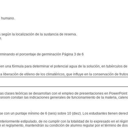
mo humano.
s según la localización de la sustancia de reserva.
n.
erminando el porcentaje de germinación Página 3 de 6
za en una fórmula para determinar el potencial agua de la solución, en tubérculos d
a liberación de etileno de los climatéricos, que influye en la conservación de frutos
Las clases teóricas se desarrollan con el empleo de presentaciones en PowerPoint y
assroom constan las indicaciones generales de funcionamiento de la materia, calen
con un puntaje mínimo de 6 (seis) sobre 10 (diez). Los estudiantes tienen derech
teriormente estipulado, de no cumplir con la totalidad de lo expresado en el rég
 el reglamento, mantendrán su condición de alumno regular por el término de dos a