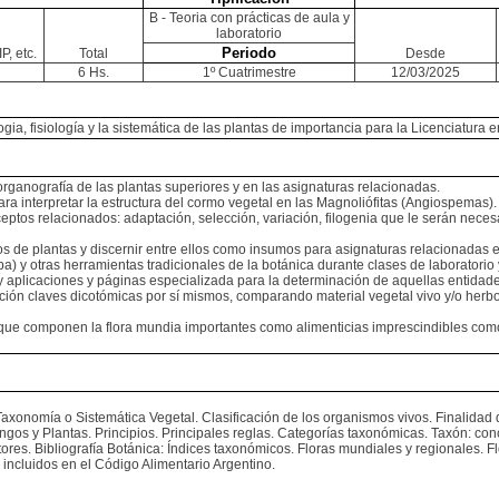
B - Teoria con prácticas de aula y
laboratorio
Periodo
P, etc.
Total
Desde
6 Hs.
1º Cuatrimestre
12/03/2025
a, fisiología y la sistemática de las plantas de importancia para la Licenciatura e
organografía de las plantas superiores y en las asignaturas relacionadas.
para interpretar la estructura del cormo vegetal en las Magnoliófitas (Angiospemas).
ptos relacionados: adaptación, selección, variación, filogenia que le serán necesa
s de plantas y discernir entre ellos como insumos para asignaturas relacionadas en
pa) y otras herramientas tradicionales de la botánica durante clases de laboratorio 
s y aplicaciones y páginas especializada para la determinación de aquellas entid
ucción claves dicotómicas por sí mismos, comparando material vegetal vivo y/o her
cies que componen la flora mundia importantes como alimenticias imprescindibles com
nomía o Sistemática Vegetal. Clasificación de los organismos vivos. Finalidad de las 
s y Plantas. Principios. Principales reglas. Categorías taxonómicas. Taxón: conce
res. Bibliografía Botánica: Índices taxonómicos. Floras mundiales y regionales. Fl
incluidos en el Código Alimentario Argentino.