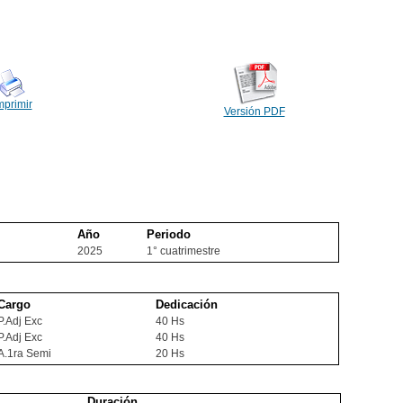
mprimir
Versión PDF
Año
Periodo
2025
1° cuatrimestre
Cargo
Dedicación
P.Adj Exc
40 Hs
P.Adj Exc
40 Hs
A.1ra Semi
20 Hs
Duración