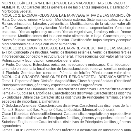
MORFOLOGÍA EXTERNA E INTERNA DE LAS MAGNOLIÓFITAS CON VALOR
ALIMENTICIO.: Características generales de las plantas superiores, clasificación.
Morfología vegetal.
MÓDULO 2: EXOMORFOLOGÍA DE LA ETAPA VEGETATIVA DE LAS MAGNOLIÓFI
Raíz: Concepto, origen y función. Morfología externa. Sistemas radicales: alorrizo
Raíces principales, laterales y adventicias. Modificaciones de la raíz con valor ali
b-Tallo: Concepto, origen y función. Morfología externa: segmentación. Yema: co
estructura. Yemas apicales y axilares. Yemas vegetativas, florales y mixtas. Yema
consumo. Modificaciones del tallo con valor alimenticio. c-Hoja: Concepto, origen
Sucesión foliar. Venación. Morfología foliar. Clasificación: hojas simples y compue
Modificaciones de la hoja con valor alimenticio.
MÓDULO 3: EXOMORFOLOGÍA DE LA ETAPA REPRODUCTIVA DE LAS MAGNOL
a- Flor. Concepto y estructura. Verticilos florales estériles. Verticilos florales fér
Inflorescencia: concepto y estructura general. Inflorescencias con valor alimentici
Polinización y fecundación: conceptos generales.
b- Fruto. Concepto. Estructura: epicarpo, mesocarpo y endocarpo. Clamidocarpo. Fr
teniendo en cuenta la localización de las sustancias de reserva: semillas end
d- Plántula. Germinación: concepto. Plántula: definición. Plántulas con valor alime
MODULO 4: GRANDES DIVISIONES DEL REINO VEGETAL. BOTANICA SISTEMA
Tema 1: Espermatófitas: División Magnoliófitas; Clase Magnoliópsidas (Dicotiledón
Principales familias, géneros y especies de interés agronómico.
Tema 3- Subclase Hamamelidae. Características distintivas.Características distint
Tema 4 -. Subclase Cariofílidae Características distintivas Características distinti
5 - Subclase Dilleniidae Características distintivas de Principales familias, género
especies de importancia alimentaria.
7- Subclase Asteridae. Características distintivas.Características distintivas de f
Tema 8: Espermatófitas: Magnoliófitas, Liliópsidas (Monocotiledóneas).
Clase Liliopsidas (Monocotiledóneas). Características vegetativas y reproductivas
Características distintivas de Principales familias, géneros y especies de interé
Subclase Zingiberidae.Características distintivas de Principales familias, géneros 
agronómico.
Temas 1 al 8: Corresponde a teóricos prácticos a desarrollar en laboratorio y aula