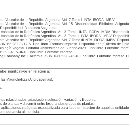
a Vascular de la República Argentina. Vol. 7.Tomo I. INTA. IBODA. IMBIV.
a Vascular de la República Argentina. Vol. 15. Disponibilidad: Biblioteca Asign
 Disponibilidad: Biblioteca Asignatura
scular de la República Argentina. Vol. 3. Tomo I INTA. IBODA. IMBIV. Disponibili
scular de la República Argentina. Vol. 3. Tomo II. INTA. IBODA. IMBIV. Disponibil
Vascular de la República Argentina. Vol. 7.Tomo III.INTA. IBODA. IMBIV. Disponib
BN: 82-282-0212-5. Tipo: libro. Formato: impreso. Disponibilidad: Cátedra de Fisio
gía Vegetal. Editorial Universitaria de Buenos Aires. Tipo: libro. Formato: impres
: 950-9715-36-0. Tipo: libro. Formato: impreso.
 Company, Inc. California. ISBN: 0-8053-0245-X. Tipo: libro. Formato: impreso. Di
tos significativos en relación a:
de las Magnoliófitas (Angiospemas).
s.
os relacionados: adaptación, selección, variación y filogenia.
s de plantas y discernir entre los grandes grupos de plantas.
 y aplicaciones y páginas especializada para la determinación de aquellas entidad
de importancia alimenticia.