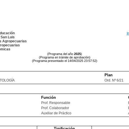
Educación
I
 San Luis
as Agropecuarias
ropecuarias
omicas
(Programa del año
2025
)
(Programa en trámite de aprobación)
(Programa presentado el 14/04/2025 23:57:52)
Plan
TOLOGÍA
Ord. Nº 6/21
Función
Prof. Responsable
Prof. Colaborador
Auxiliar de Práctico
Tipificación