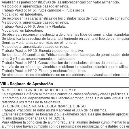
Analizar las partes constitutivas de las inflorescencias con valor alimenticio.
Metodología: aprendizaje basado en retos.
Trabajo Práctico Nº 5: Frutos carnosos - Frutos secos.
Modalidad: en laboratorio.
Se reconocen las características de los distintos tipos de fruto. Frutos de consu
Metodología: aprendizaje basado en retos.
Trabajo Práctico Nº 6: Semilla y Plántula.
Modalidad: en laboratorio.
Se observa y reconoce la estructura de diferentes tipos de semilla, clasificándola
Se identifica la estructura de la plántula teniendo en cuenta el tipo de germinació
Semillas y plántulas consumidas por el hombre.
Metodología: aprendizaje basado en retos.
Trabajo Práctico Nº 10: Energía y poder germinativo.
Se siembran 50 semillas de Tritricum aestivum en bandejas de germinación, det
a los 3 y 7 días respectivamente, en laboratorio.
Trabajo Práctico Nº 11: Caracterización de los estados hídricos de una planta.
A través de un método gravimétrico se obtiene la solución isotónica que se utili
Trabajo Práctico Nº 12: Etileno y maduración de frutos.
Se almacenan frutos climatéricos con no climatéricos para visualizar el efecto de l
VIII - Regimen de Aprobación
A - METODOLOGÍA DE DICTADO DEL CURSO:
La asignatura Botánica alimentaria consta de clases teóricas y clases prácticas. 
laboratorio 1 del departamento de Ciencias Agropecuarias. En el aula virtual Cl
referidos a los temas de la asignatura.
B - CONDICIONES PARA REGULARIZAR EL CURSO
Trabajos Prácticos: se debe asistir y aprobar el 80% de los mismos.
Exámenes parciales: se tomarán 2 o 3 exámenes parciales que deberán aprobarse 
mismo (según Ordenanza Cs. Nº 32/14).
Para obtener la condición de alumno regular el alumno deberá cumplimentar lo an
alumnos que hayan cumplido con los requisitos de regularización establecidos en