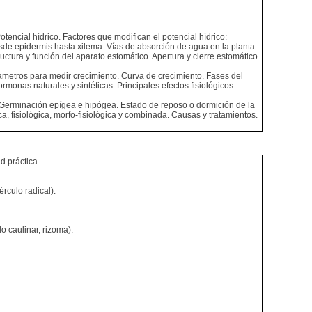
tencial hídrico. Factores que modifican el potencial hídrico:
sde epidermis hasta xilema. Vías de absorción de agua en la planta.
ructura y función del aparato estomático. Apertura y cierre estomático.
arámetros para medir crecimiento. Curva de crecimiento. Fases del
monas naturales y sintéticas. Principales efectos fisiológicos.
. Germinación epígea e hipógea. Estado de reposo o dormición de la
, fisiológica, morfo-fisiológica y combinada. Causas y tratamientos.
d práctica.
rculo radical).
o caulinar, rizoma).