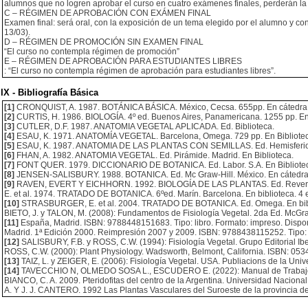
alumnos que no logren aprobar el curso en cuatro exámenes finales, perderán la
C – RÉGIMEN DE APROBACIÓN CON EXÁMEN FINAL
Examen final: será oral, con la exposición de un tema elegido por el alumno y c
13/03).
D – RÉGIMEN DE PROMOCIÓN SIN EXAMEN FINAL
“El curso no contempla régimen de promoción”
E – RÉGIMEN DE APROBACIÓN PARA ESTUDIANTES LIBRES
: “El curso no contempla régimen de aprobación para estudiantes libres”.
IX - Bibliografía Básica
[1]
CRONQUIST, A. 1987. BOTÁNICA BÁSICA. México, Cecsa. 655pp. En cátedra
[2]
CURTIS, H. 1986. BIOLOGÍA. 4º ed. Buenos Aires, Panamericana. 1255 pp. En
[3]
CUTLER, D.F. 1987. ANATOMIA VEGETAL APLICADA. Ed. Biblioteca.
[4]
ESAU, K. 1971. ANATOMÍA VEGETAL. Barcelona, Omega. 729 pp. En Bibliotec
[5]
ESAU, K. 1987. ANATOMIA DE LAS PLANTAS CON SEMILLAS. Ed. Hemisferio Su
[6]
FHAN, A. 1982. ANATOMIA VEGETAL. Ed. Pirámide. Madrid. En Biblioteca.
[7]
FONT QUER. 1979. DICCIONARIO DE BOTANICA. Ed. Labor. S.A. En Bibliote
[8]
JENSEN-SALISBURY. 1988. BOTANICA. Ed. Mc Graw-Hill. México. En cátedra
[9]
RAVEN, EVERT Y EICHHORN. 1992. BIOLOGÍA DE LAS PLANTAS. Ed. Revertè.
E. et al. 1974. TRATADO DE BOTANICA. 6ºed. Marín. Barcelona. En biblioteca. 4 
[10]
STRASBURGER, E. et al. 2004. TRATADO DE BOTANICA. Ed. Omega. En bibl
BIETO, J. y TALON, M. (2008): Fundamentos de Fisiología Vegetal. 2da Ed. McGra
[11]
España, Madrid. ISBN: 9788448151683. Tipo: libro. Formato: impreso. Disp
Madrid. 1ª Edición 2000. Reimpresión 2007 y 2009. ISBN: 9788438115252. Tipo: li
[12]
SALISBURY, F.B. y ROSS, C.W. (1994): Fisiología Vegetal. Grupo Editorial Ibe
ROSS, C.W. (2000): Plant Physiology. Wadsworth, Belmont, California. ISBN: 05341
[13]
TAIZ, L. y ZEIGER, E. (2006): Fisiología Vegetal. USA. Publiacions de la Univ
[14]
TAVECCHIO N, OLMEDO SOSA L., ESCUDERO E. (2022): Manual de Trabajos Práct
BIANCO, C. A. 2009. Pteridofitas del centro de la Argentina. Universidad Nacion
A. Y J. J. CANTERO. 1992 Las Plantas Vasculares del Suroeste de la provincia de 