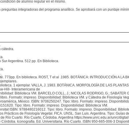
 condición de alumno regular en el mismo.
on preguntas integradoras del programa analítico. Se aprobará con un puntaje mínim
.
 cátedra.
a.
r Argentina. 512 pp. En Biblioteca.
ca.
.
 773pp. En biblioteca. ROST, T et al .1985. BOTÁNICA: INTRODUCCIÓN A LA 
ejemplares.
ioteca. 1 ejemplar. VALLA, J. 1983. BOTÁNICA. MORFOLOGÍA DE LAS PLANTAS SU
w-Hill- Interamericana de
onibilidad: Biblioteca VM. BARCELO COLL, J.; NICOLAS RODRIGO, G.; SABATER GA
bro. Formato: impreso. Disponibilidad: Biblioteca VM. y Cátedra de Fisiología Veg
roamérica, México. ISBN: 9706250247. Tipo: libro. Formato: impreso. Disponibilida
51620. Tipo: libro. Formato: impreso. Disponibilidad: Biblioteca VM.
ersitat ISBN: 9788480216012. Tipo: libro. Formato: impreso. Disponibilidad: Bibliote
icos de Fisiología Vegetal. FICA. UNSL. San Luis. Argentina. Tipo: Guías de TP
al de Río Cuarto. Río Cuarto, Córdoba. Argentina https://www.unrc.edu.ar/unrc/dig
Córdoba. Iconografía. Ed. Universitaria. Río Cuarto. ISBN 950-665-006-3 Disponibi