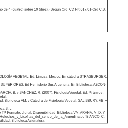
o de 4 (cuatro) sobre 10 (diez). (Según Ord. CD Nº: 017/01-Ord C.S.
BIOLOGÍA VEGETAL. Ed. Limusa. México. En cátedra STRASBURGER,
PERIORES. Ed Hemisferio Sur. Argentina. En Biblioteca. AZCON-
RCIA, B. y SANCHEZ, R. (2007): FisiologíaVegetal. Ed. Pirámide,
etal.
d: Biblioteca VM. y Cátedra de Fisiología Vegetal. SALISBURY, F.B. y
ca S. L.
. Formato: digital. Disponibilidad: Biblioteca VM. ARANA, M. D. Y
tal/Helechos_y_Licofitas_del_centro_de_la_Argentina.pdf BIANCO, C.
lidad: Biblioteca Asignatura.