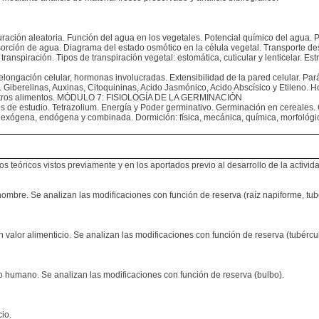
ración aleatoria. Función del agua en los vegetales. Potencial químico del agua. Po
sorción de agua. Diagrama del estado osmótico en la célula vegetal. Transporte de
ranspiración. Tipos de transpiración vegetal: estomática, cuticular y lenticelar. Est
y elongación celular, hormonas involucradas. Extensibilidad de la pared celular. P
Giberelinas, Auxinas, Citoquininas, Acido Jasmónico, Acido Abscísico y Etileno. Hor
s y otros alimentos. MÓDULO 7: FISIOLOGÍA DE LA GERMINACIÓN
dos de estudio. Tetrazolium. Energía y Poder germinativo. Germinación en cereales
 exógena, endógena y combinada. Dormición: física, mecánica, química, morfológica
 teóricos vistos previamente y en los aportados previo al desarrollo de la activida
mbre. Se analizan las modificaciones con función de reserva (raíz napiforme, tubé
n valor alimenticio. Se analizan las modificaciones con función de reserva (tubércul
o humano. Se analizan las modificaciones con función de reserva (bulbo).
cio.