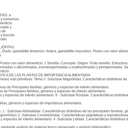
TAS: a
 y homorrizo.
menticio.
ncepto y
s de
 y función.
stas.
IÓFITAS:
tiles. Óvulo, gametófito femenino. Antera, gametófito masculino. Flores con valor alimen
o.
utos con valor alimenticio. c Semilla. Concepto. Origen. Fruto-semilla. Estructura
ospermadas o albuminadas, exendospermadas o exalbuminadas y perispermadas. Semi
nticio.
TICA DE LAS PLANTAS DE IMPORTANCIA ALIMENTARIA
eas) más primitivas. Tema 2- Subclase Magnólidas. Características distintivas de l
ivas de Principales familias, géneros y especies de interés alimentario.
vas de Principales familias, géneros y especies de interés alimentario.
s y especies de interés alimentario. 6 - Subclase Rosidae. Características distintiva
amilias, géneros y especies de importancia alimentaria.
. 1.- Subclase Alismatidae. Características distintivas de las principales familias
s agronómico 2- Subclase Commelinidae. Características vegetativas y reproductivas 
y especies de interés alimentario. 4 -Subclase Liliidae. Características distintivas 
 mediante análisis de material fresco preservado y análisis bibliográfico.