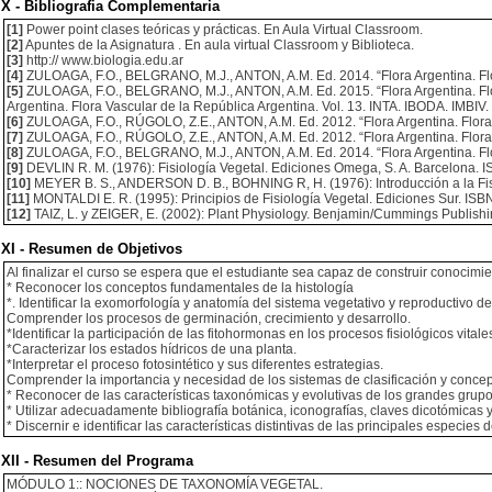
X - Bibliografia Complementaria
[1]
Power point clases teóricas y prácticas. En Aula Virtual Classroom.
[2]
Apuntes de la Asignatura . En aula virtual Classroom y Biblioteca.
[3]
http:// www.biologia.edu.ar
[4]
ZULOAGA, F.O., BELGRANO, M.J., ANTON, A.M. Ed. 2014. “Flora Argentina. Flor
[5]
ZULOAGA, F.O., BELGRANO, M.J., ANTON, A.M. Ed. 2015. “Flora Argentina. Flor
Argentina. Flora Vascular de la República Argentina. Vol. 13. INTA. IBODA. IMBIV.
[6]
ZULOAGA, F.O., RÚGOLO, Z.E., ANTON, A.M. Ed. 2012. “Flora Argentina. Flora Va
[7]
ZULOAGA, F.O., RÚGOLO, Z.E., ANTON, A.M. Ed. 2012. “Flora Argentina. Flora Va
[8]
ZULOAGA, F.O., BELGRANO, M.J., ANTON, A.M. Ed. 2014. “Flora Argentina. Flora 
[9]
DEVLIN R. M. (1976): Fisiología Vegetal. Ediciones Omega, S. A. Barcelona. IS
[10]
MEYER B. S., ANDERSON D. B., BOHNING R, H. (1976): Introducción a la Fisiolo
[11]
MONTALDI E. R. (1995): Principios de Fisiología Vegetal. Ediciones Sur. ISBN
[12]
TAIZ, L. y ZEIGER, E. (2002): Plant Physiology. Benjamin/Cummings Publishing
XI - Resumen de Objetivos
Al finalizar el curso se espera que el estudiante sea capaz de construir conocimien
* Reconocer los conceptos fundamentales de la histología
*. Identificar la exomorfología y anatomía del sistema vegetativo y reproductivo 
Comprender los procesos de germinación, crecimiento y desarrollo.
*Identificar la participación de las fitohormonas en los procesos fisiológicos vitale
*Caracterizar los estados hídricos de una planta.
*Interpretar el proceso fotosintético y sus diferentes estrategias.
Comprender la importancia y necesidad de los sistemas de clasificación y concept
* Reconocer de las características taxonómicas y evolutivas de los grandes grupo
* Utilizar adecuadamente bibliografía botánica, iconografías, claves dicotómicas
* Discernir e identificar las características distintivas de las principales especies 
XII - Resumen del Programa
MÓDULO 1:: NOCIONES DE TAXONOMÍA VEGETAL.