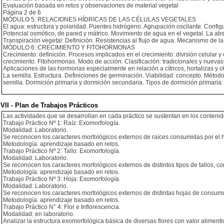
Evaluación basada en retos y observaciones de material vegetal
Página 2 de 6
MÓDULO 5: RELACIONES HÍDRICAS DE LAS CÉLULAS VEGETALES
El agua: estructura y polaridad. Puentes hidrógeno. Agrupación oscilante. Configu
Potencial osmótico, de pared y mátrico. Movimiento de agua en el vegetal. La ab
Transpiración vegetal: Definición. Resistencias al flujo de agua. Mecanismo de la t
MÓDULO 6: CRECIMIENTO Y FITOHORMONAS
Crecimiento: definición. Procesos implicados en el crecimiento: división celular 
crecimiento. Fitohormonas. Modo de acción. Clasificación: tradicionales y nuevas. 
Aplicaciones de las hormonas especialmente en relación a cítricos, hortaliza
La semilla. Estructura. Definiciones de germinación. Viabilidad: concepto. Méto
semilla. Dormición primaria y dormición secundaria. Tipos de dormición primaria:
VII - Plan de Trabajos Prácticos
Las actividades que se desarrollan en cada práctico se sustentan en los contenidos
Trabajo Práctico Nº 1: Raíz: Exomorfología.
Modalidad: Laboratorio.
Se reconocen los caracteres morfológicos externos de raíces consumidas por el ho
Metodología: aprendizaje basado en retos.
Trabajo Práctico Nº 2: Tallo: Exomorfología.
Modalidad: Laboratorio.
Se reconocen los caracteres morfológicos externos de distintos tipos de tallos, co
Metodología: aprendizaje basado en retos.
Trabajo Práctico Nº 3: Hoja: Exomorfología.
Modalidad: Laboratorio.
Se reconocen los caracteres morfológicos externos de distintas hojas de consum
Metodología: aprendizaje basado en retos.
Trabajo Práctico N° 4: Flor e Inflorescencia.
Modalidad: en laboratorio.
Analizar la estructura exomorfológica básica de diversas flores con valor alimenti