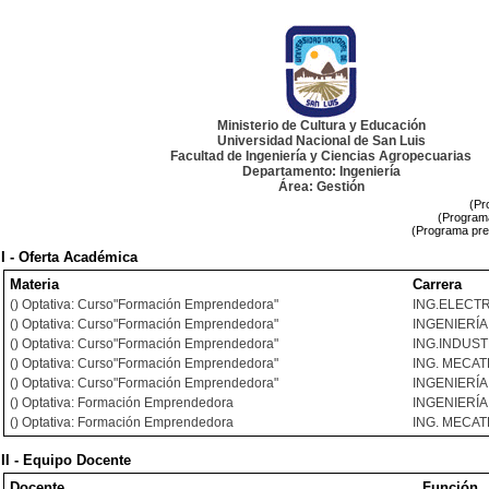
Ministerio de Cultura y Educación
Universidad Nacional de San Luis
Facultad de Ingeniería y Ciencias Agropecuarias
Departamento: Ingeniería
Área: Gestión
(Pr
(Programa
(Programa pre
I - Oferta Académica
Materia
Carrera
() Optativa: Curso"Formación Emprendedora"
ING.ELECT
() Optativa: Curso"Formación Emprendedora"
INGENIERÍ
() Optativa: Curso"Formación Emprendedora"
ING.INDUST
() Optativa: Curso"Formación Emprendedora"
ING. MECA
() Optativa: Curso"Formación Emprendedora"
INGENIERÍA
() Optativa: Formación Emprendedora
INGENIERÍ
() Optativa: Formación Emprendedora
ING. MECA
II - Equipo Docente
Docente
Función