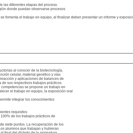
e las diferentes etapas del proceso.
región donde puedan observarse procesos
 se fomenta el trabajo en equipo, al finalizar deben presentar un informe y exposi
ctorias al conocer de la biotecnología,
nción celular, material genético y vías
 reacción y aplicaciones de balances de
 de sus respectivos trabajos prácticos.
 competencias se propone un trabajo en
lecer el trabajo en equipo, la exposición oral
 permite integrar los conocimientos
ientes requisitos:
l 100% de los trabajos prácticos de
e siete puntos. La recuperación de los
os alumnos que trabajan y hubieran
l final del dictado de la asignatura,