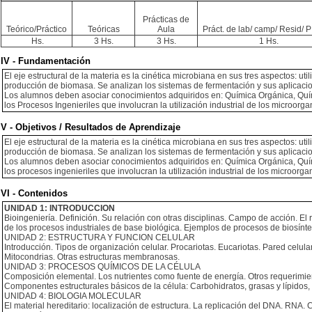
Prácticas de
Teórico/Práctico
Teóricas
Aula
Práct. de lab/ camp/ Resid/ PI
Hs.
3 Hs.
3 Hs.
1 Hs.
IV - Fundamentación
El eje estructural de la materia es la cinética microbiana en sus tres aspectos: uti
producción de biomasa. Se analizan los sistemas de fermentación y sus aplicaci
Los alumnos deben asociar conocimientos adquiridos en: Química Orgánica, Quí
los Procesos Ingenieriles que involucran la utilización industrial de los microorg
V - Objetivos / Resultados de Aprendizaje
El eje estructural de la materia es la cinética microbiana en sus tres aspectos: uti
producción de biomasa. Se analizan los sistemas de fermentación y sus aplicaci
Los alumnos deben asociar conocimientos adquiridos en: Química Orgánica, Quí
los procesos ingenieriles que involucran la utilización industrial de los microorg
VI - Contenidos
UNIDAD 1: INTRODUCCION
Bioingeniería. Definición. Su relación con otras disciplinas. Campo de acción. El 
de los procesos industriales de base biológica. Ejemplos de procesos de biosínte
UNIDAD 2: ESTRUCTURA Y FUNCION CELULAR
Introducción. Tipos de organización celular. Procariotas. Eucariotas. Pared celul
Mitocondrias. Otras estructuras membranosas.
UNIDAD 3: PROCESOS QUÍMICOS DE LA CÉLULA
Composición elemental. Los nutrientes como fuente de energía. Otros requerimien
Componentes estructurales básicos de la célula: Carbohidratos, grasas y lípidos, 
UNIDAD 4: BIOLOGIA MOLECULAR
El material hereditario: localización de estructura. La replicación del DNA. RNA. 