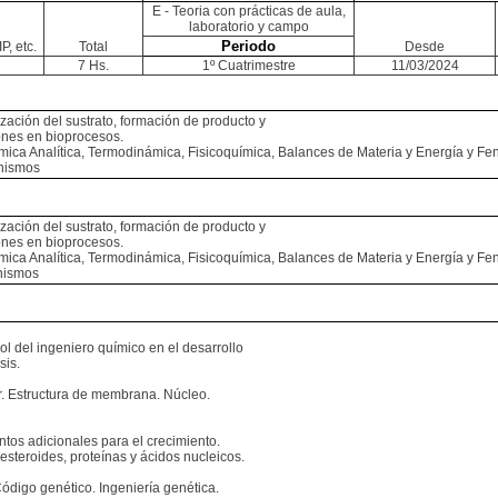
E - Teoria con prácticas de aula,
laboratorio y campo
Periodo
P, etc.
Total
Desde
7 Hs.
1º Cuatrimestre
11/03/2024
lización del sustrato, formación de producto y
ones en bioprocesos.
mica Analítica, Termodinámica, Fisicoquímica, Balances de Materia y Energía y 
anismos
lización del sustrato, formación de producto y
ones en bioprocesos.
mica Analítica, Termodinámica, Fisicoquímica, Balances de Materia y Energía y 
anismos
rol del ingeniero químico en el desarrollo
sis.
ar. Estructura de membrana. Núcleo.
tos adicionales para el crecimiento.
esteroides, proteínas y ácidos nucleicos.
Código genético. Ingeniería genética.