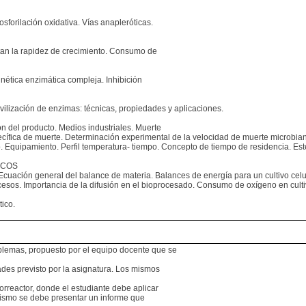
sforilación oxidativa. Vías anapleróticas.
tan la rapidez de crecimiento. Consumo de
nética enzimática compleja. Inhibición
vilización de enzimas: técnicas, propiedades y aplicaciones.
n del producto. Medios industriales. Muerte
cífica de muerte. Determinación experimental de la velocidad de muerte microbiana
. Equipamiento. Perfil temperatura- tiempo. Concepto de tiempo de residencia. Ester
ICOS
 Ecuación general del balance de materia. Balances de energía para un cultivo celu
cesos. Importancia de la difusión en el bioprocesado. Consumo de oxígeno en culti
ico.
blemas, propuesto por el equipo docente que se
ades previsto por la asignatura. Los mismos
orreactor, donde el estudiante debe aplicar
 mismo se debe presentar un informe que