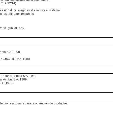
 C.S. 32/14)
 asignatura, elegidas al azar por el sistema
on las unidades restantes.
yor o igual al 80%.
ribia S.A. 1998.
c Graw Hill, Ine. 1980.
Editorial Acribia S.A. 1989
al Acribia S.A. 1989.
 Y. (1973)
e biorreactores y para la obtención de productos.