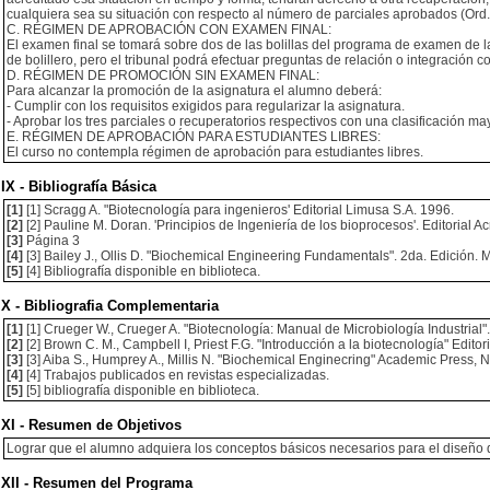
cualquiera sea su situación con respecto al número de parciales aprobados (Ord.
C. RÉGIMEN DE APROBACIÓN CON EXAMEN FINAL:
El examen final se tomará sobre dos de las bolillas del programa de examen de la
de bolillero, pero el tribunal podrá efectuar preguntas de relación o integración c
D. RÉGIMEN DE PROMOCIÓN SIN EXAMEN FINAL:
Para alcanzar la promoción de la asignatura el alumno deberá:
- Cumplir con los requisitos exigidos para regularizar la asignatura.
- Aprobar los tres parciales o recuperatorios respectivos con una clasificación ma
E. RÉGIMEN DE APROBACIÓN PARA ESTUDIANTES LIBRES:
El curso no contempla régimen de aprobación para estudiantes libres.
IX - Bibliografía Básica
[1]
[1] Scragg A. "Biotecnología para ingenieros' Editorial Limusa S.A. 1996.
[2]
[2] Pauline M. Doran. 'Principios de Ingeniería de los bioprocesos'. Editorial Ac
[3]
Página 3
[4]
[3] Bailey J., Ollis D. "Biochemical Engineering Fundamentals". 2da. Edición. M
[5]
[4] Bibliografía disponible en biblioteca.
X - Bibliografia Complementaria
[1]
[1] Crueger W., Crueger A. "Biotecnología: Manual de Microbiología Industrial". 
[2]
[2] Brown C. M., Campbell I, Priest F.G. "Introducción a la biotecnología" Editori
[3]
[3] Aiba S., Humprey A., Millis N. "Biochemical Enginecring" Academic Press, N.
[4]
[4] Trabajos publicados en revistas especializadas.
[5]
[5] bibliografía disponible en biblioteca.
XI - Resumen de Objetivos
Lograr que el alumno adquiera los conceptos básicos necesarios para el diseño d
XII - Resumen del Programa