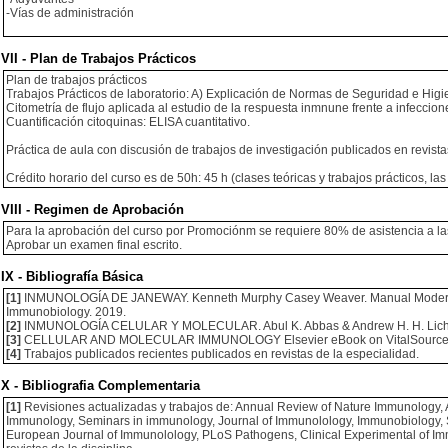
-Vías de administración
VII - Plan de Trabajos Prácticos
Plan de trabajos prácticos
Trabajos Prácticos de laboratorio: A) Explicación de Normas de Seguridad e Higien
Citometría de flujo aplicada al estudio de la respuesta inmnune frente a infeccion
Cuantificación citoquinas: ELISA cuantitativo.
Práctica de aula con discusión de trabajos de investigación publicados en revistas
Crédito horario del curso es de 50h: 45 h (clases teóricas y trabajos prácticos, las
VIII - Regimen de Aprobación
Para la aprobación del curso por Promociónm se requiere 80% de asistencia a las 
Aprobar un examen final escrito.
IX - Bibliografía Básica
[1]
INMUNOLOGÍA DE JANEWAY. Kenneth Murphy Casey Weaver. Manual Moderno. p
Immunobiology. 2019.
[2]
INMUNOLOGÍA CELULAR Y MOLECULAR. Abul K. Abbas & Andrew H. H. Lichtman 
[3]
CELLULAR AND MOLECULAR IMMUNOLOGY Elsevier eBook on VitalSource, 10th E
[4]
Trabajos publicados recientes publicados en revistas de la especialidad.
X - Bibliografia Complementaria
[1]
Revisiones actualizadas y trabajos de: Annual Review of Nature Immunology, 
Immunology, Seminars in immunology, Journal of Immunolology, Immunobiology, S
European Journal of Immunolology, PLoS Pathogens, Clinical Experimental of Im