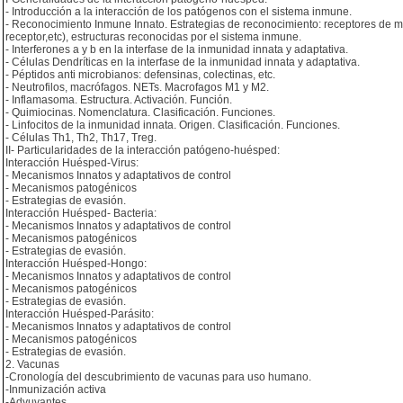
- Introducción a la interacción de los patógenos con el sistema inmune.
- Reconocimiento Inmune Innato. Estrategias de reconocimiento: receptores de me
receptor,etc), estructuras reconocidas por el sistema inmune.
- Interferones a y b en la interfase de la inmunidad innata y adaptativa.
- Células Dendríticas en la interfase de la inmunidad innata y adaptativa.
- Péptidos anti microbianos: defensinas, colectinas, etc.
- Neutrofilos, macrófagos. NETs. Macrofagos M1 y M2.
- Inflamasoma. Estructura. Activación. Función.
- Quimiocinas. Nomenclatura. Clasificación. Funciones.
- Linfocitos de la inmunidad innata. Origen. Clasificación. Funciones.
- Células Th1, Th2, Th17, Treg.
II- Particularidades de la interacción patógeno-huésped:
Interacción Huésped-Virus:
- Mecanismos Innatos y adaptativos de control
- Mecanismos patogénicos
- Estrategias de evasión.
Interacción Huésped- Bacteria:
- Mecanismos Innatos y adaptativos de control
- Mecanismos patogénicos
- Estrategias de evasión.
Interacción Huésped-Hongo:
- Mecanismos Innatos y adaptativos de control
- Mecanismos patogénicos
- Estrategias de evasión.
Interacción Huésped-Parásito:
- Mecanismos Innatos y adaptativos de control
- Mecanismos patogénicos
- Estrategias de evasión.
2. Vacunas
-Cronología del descubrimiento de vacunas para uso humano.
-Inmunización activa
-Adyuvantes