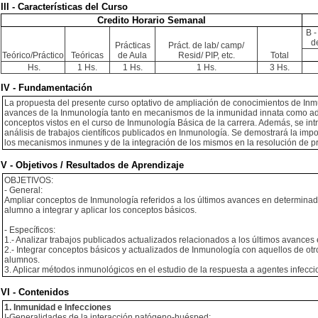
III - Características del Curso
Credito Horario Semanal
B -
d
Prácticas
Práct. de lab/ camp/
Teórico/Práctico
Teóricas
de Aula
Resid/ PIP, etc.
Total
Hs.
1 Hs.
1 Hs.
1 Hs.
3 Hs.
IV - Fundamentación
La propuesta del presente curso optativo de ampliación de conocimientos de Inm
avances de la Inmunología tanto en mecanismos de la inmunidad innata como ada
conceptos vistos en el curso de Inmunología Básica de la carrera. Además, se intr
análisis de trabajos científicos publicados en Inmunología. Se demostrará la imp
los mecanismos inmunes y de la integración de los mismos en la resolución de 
V - Objetivos / Resultados de Aprendizaje
OBJETIVOS:
- General:
Ampliar conceptos de Inmunología referidos a los últimos avances en determinad
alumno a integrar y aplicar los conceptos básicos.
- Específicos:
1.- Analizar trabajos publicados actualizados relacionados a los últimos avance
2.- Integrar conceptos básicos y actualizados de Inmunología con aquellos de otr
alumnos.
3. Aplicar métodos inmunológicos en el estudio de la respuesta a agentes infecci
VI - Contenidos
1. Inmunidad e Infecciones
I-Generalidades de la interacción patógeno-huésped: