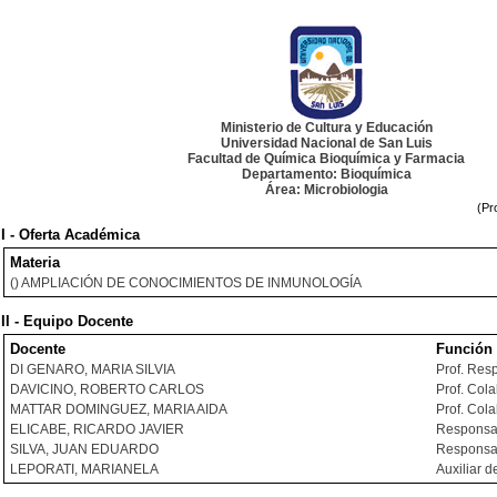
Ministerio de Cultura y Educación
Universidad Nacional de San Luis
Facultad de Química Bioquímica y Farmacia
Departamento: Bioquímica
Área: Microbiologia
(Pr
I - Oferta Académica
Materia
() AMPLIACIÓN DE CONOCIMIENTOS DE INMUNOLOGÍA
II - Equipo Docente
Docente
Función
DI GENARO, MARIA SILVIA
Prof. Res
DAVICINO, ROBERTO CARLOS
Prof. Col
MATTAR DOMINGUEZ, MARIA AIDA
Prof. Col
ELICABE, RICARDO JAVIER
Responsab
SILVA, JUAN EDUARDO
Responsab
LEPORATI, MARIANELA
Auxiliar d