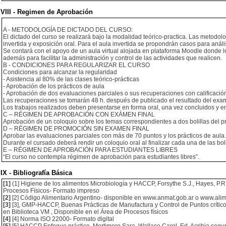
VIII - Regimen de Aprobación
A - METODOLOGÍA DE DICTADO DEL CURSO:
El dictado del curso se realizará bajo la modalidad teórico-practica. Las metodol
invertida y exposición oral. Para el aula invertida se propondrán casos para análi
Se contará con el apoyo de un aula virtual alojada en plataforma Moodle donde l
además para facilitar la administración y control de las actividades que realicen.
B - CONDICIONES PARA REGULARIZAR EL CURSO
Condiciones para alcanzar la regularidad
- Asistencia al 80% de las clases teórico-prácticas
- Aprobación de los prácticos de aula
- Aprobación de dos evaluaciones parciales o sus recuperaciones con calificación 
Las recuperaciones se tomarán 48 h. después de publicado el resultado del exa
Los trabajos realizados deben presentarse en forma oral, una vez concluidos y en
C – RÉGIMEN DE APROBACIÓN CON EXÁMEN FINAL
Aprobación de un coloquio sobre los temas correspondientes a dos bolillas del
D – RÉGIMEN DE PROMOCIÓN SIN EXAMEN FINAL
Aprobar las evaluaciones parciales con más de 70 puntos y los prácticos de aula.
Durante el cursado deberá rendir un coloquio oral al finalizar cada una de las bol
E – RÉGIMEN DE APROBACIÓN PARA ESTUDIANTES LIBRES
“El curso no contempla régimen de aprobación para estudiantes libres”.
IX - Bibliografía Básica
[1]
(1] Higiene de los alimentos Microbiología y HACCP, Forsythe S.J., Hayes, P.R.,
Procesos Físicos- Formato impreso
[2]
[2] Código Alimentario Argentino- disponible en www.anmat.gob.ar o www.ali
[3]
[3], GMP-HACCP, Buenas Prácticas de Manufactura y Control de Puntos críticos
en Biblioteca VM , Disponible en el Área de Procesos físicos
[4]
[4] Norma ISO 22000- Formato digital