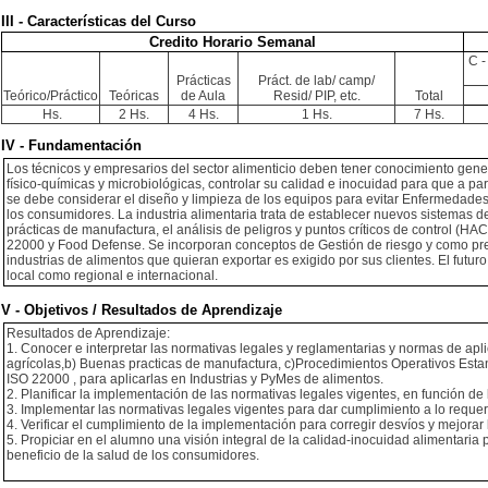
III - Características del Curso
Credito Horario Semanal
C -
Prácticas
Práct. de lab/ camp/
Teórico/Práctico
Teóricas
de Aula
Resid/ PIP, etc.
Total
Hs.
2 Hs.
4 Hs.
1 Hs.
7 Hs.
IV - Fundamentación
Los técnicos y empresarios del sector alimenticio deben tener conocimiento gene
físico-químicas y microbiológicas, controlar su calidad e inocuidad para que a pa
se debe considerar el diseño y limpieza de los equipos para evitar Enfermedades
los consumidores. La industria alimentaria trata de establecer nuevos sistemas d
prácticas de manufactura, el análisis de peligros y puntos críticos de control 
22000 y Food Defense. Se incorporan conceptos de Gestión de riesgo y como preve
industrias de alimentos que quieran exportar es exigido por sus clientes. El futuro
local como regional e internacional.
V - Objetivos / Resultados de Aprendizaje
Resultados de Aprendizaje:
1. Conocer e interpretar las normativas legales y reglamentarias y normas de apl
agrícolas,b) Buenas practicas de manufactura, c)Procedimientos Operativos Estan
ISO 22000 , para aplicarlas en Industrias y PyMes de alimentos.
2. Planificar la implementación de las normativas legales vigentes, en función d
3. Implementar las normativas legales vigentes para dar cumplimiento a lo requer
4. Verificar el cumplimiento de la implementación para corregir desvíos y mejora
5. Propiciar en el alumno una visión integral de la calidad-inocuidad alimentaria
beneficio de la salud de los consumidores.