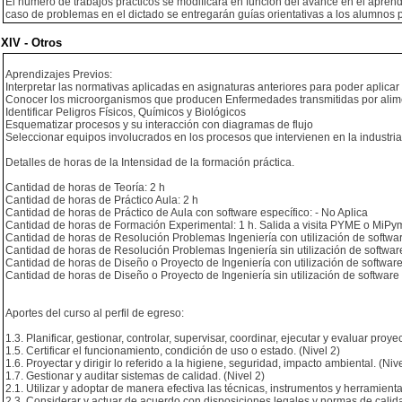
El número de trabajos prácticos se modificará en función del avance en el apren
caso de problemas en el dictado se entregarán guías orientativas a los alumnos 
XIV - Otros
Aprendizajes Previos:
Interpretar las normativas aplicadas en asignaturas anteriores para poder aplica
Conocer los microorganismos que producen Enfermedades transmitidas por alim
Identificar Peligros Físicos, Químicos y Biológicos
Esquematizar procesos y su interacción con diagramas de flujo
Seleccionar equipos involucrados en los procesos que intervienen en la industri
Detalles de horas de la Intensidad de la formación práctica.
Cantidad de horas de Teoría: 2 h
Cantidad de horas de Práctico Aula: 2 h
Cantidad de horas de Práctico de Aula con software específico: - No Aplica
Cantidad de horas de Formación Experimental: 1 h. Salida a visita PYME o MiPy
Cantidad de horas de Resolución Problemas Ingeniería con utilización de softwar
Cantidad de horas de Resolución Problemas Ingeniería sin utilización de software
Cantidad de horas de Diseño o Proyecto de Ingeniería con utilización de software
Cantidad de horas de Diseño o Proyecto de Ingeniería sin utilización de software 
Aportes del curso al perfil de egreso:
1.3. Planificar, gestionar, controlar, supervisar, coordinar, ejecutar y evaluar proyec
1.5. Certificar el funcionamiento, condición de uso o estado. (Nivel 2)
1.6. Proyectar y dirigir lo referido a la higiene, seguridad, impacto ambiental. (Nive
1.7. Gestionar y auditar sistemas de calidad. (Nivel 2)
2.1. Utilizar y adoptar de manera efectiva las técnicas, instrumentos y herramienta
2.3. Considerar y actuar de acuerdo con disposiciones legales y normas de calida