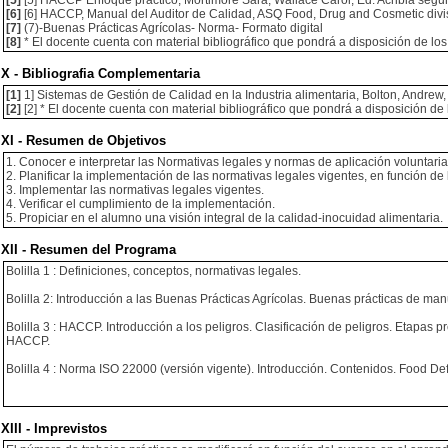
[5]
[5] HACCP Enfoque práctico, Mortimore Sara, Wallace Carol, Ed. Acribia segun
[6]
[6] HACCP, Manual del Auditor de Calidad, ASQ Food, Drug and Cosmetic divisi
[7]
(7)-Buenas Prácticas Agrícolas- Norma- Formato digital
[8]
* El docente cuenta con material bibliográfico que pondrá a disposición de lo
X - Bibliografia Complementaria
[1]
1] Sistemas de Gestión de Calidad en la Industria alimentaria, Bolton, Andrew, 
[2]
[2] * El docente cuenta con material bibliográfico que pondrá a disposición de
XI - Resumen de Objetivos
1. Conocer e interpretar las Normativas legales y normas de aplicación voluntari
2. Planificar la implementación de las normativas legales vigentes, en función d
3. Implementar las normativas legales vigentes.
4. Verificar el cumplimiento de la implementación.
5. Propiciar en el alumno una visión integral de la calidad-inocuidad alimentaria.
XII - Resumen del Programa
Bolilla 1 : Definiciones, conceptos, normativas legales.
Bolilla 2: Introducción a las Buenas Prácticas Agrícolas. Buenas prácticas de man
Bolilla 3 : HACCP. Introducción a los peligros. Clasificación de peligros. Etapas
HACCP.
Bolilla 4 : Norma ISO 22000 (versión vigente). Introducción. Contenidos. Food D
XIII - Imprevistos