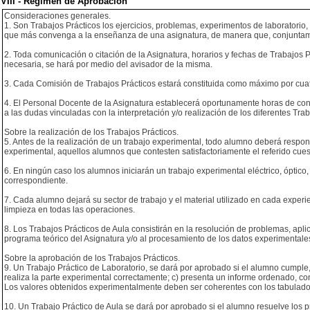
VIII - Regimen de Aprobación
Consideraciones generales.
1. Son Trabajos Prácticos los ejercicios, problemas, experimentos de laboratorio,
que más convenga a la enseñanza de una asignatura, de manera que, conjuntamen
2. Toda comunicación o citación de la Asignatura, horarios y fechas de Trabajos 
necesaria, se hará por medio del avisador de la misma.
3. Cada Comisión de Trabajos Prácticos estará constituida como máximo por cua
4. El Personal Docente de la Asignatura establecerá oportunamente horas de con
a las dudas vinculadas con la interpretación y/o realización de los diferentes Trab
Sobre la realización de los Trabajos Prácticos.
5. Antes de la realización de un trabajo experimental, todo alumno deberá respond
experimental, aquellos alumnos que contesten satisfactoriamente el referido cues
6. En ningún caso los alumnos iniciarán un trabajo experimental eléctrico, óptico
correspondiente.
7. Cada alumno dejará su sector de trabajo y el material utilizado en cada exper
limpieza en todas las operaciones.
8. Los Trabajos Prácticos de Aula consistirán en la resolución de problemas, apl
programa teórico del Asignatura y/o al procesamiento de los datos experimentales
Sobre la aprobación de los Trabajos Prácticos.
9. Un Trabajo Práctico de Laboratorio, se dará por aprobado si el alumno cumple, c
realiza la parte experimental correctamente; c) presenta un informe ordenado, co
Los valores obtenidos experimentalmente deben ser coherentes con los tabulados
10. Un Trabajo Práctico de Aula se dará por aprobado si el alumno resuelve los p