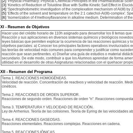
[2]
‘Physical Pharmacy: Physical Chemical Principles in the Pharmaceutical Scienc
[3]
‘Kinetics of Reduction of Toluidine Blue with Sulfite Kinetic Salt Effect in Elu
[4]
‘Spectrophotometric investigation of the complexation mechanism of Al(III) by 
[5]
‘Effects of the solvent and temperature on the 2:1 catechol-Al(III)-complex'. Sp
[6]
‘Isomerization of 4'methoxyflavanone in alkaline medium. Determination of the 
XI - Resumen de Objetivos
Hacer uso del crédito horario de 110h asignado para desarrollar los 8 temas que
Reacción y sus aplicaciones en diversos sistemas químicos y biológicos novedo
leyes básicas que permiten explicar la ocurrencia de las reacciones químicas y l
objetivos parciales: a) Conocer los principales factores operativos involucrados
las teorías de velocidad más comunes para comprender y justificar como suceden
reacción que sean pertinentes. e) Diseñar una guía de estudios o material didáct
secundario. De este modo, contribuir a que los Alumnos aprendan de forma amena 
utilidad en el desarrollo de otras Asignaturas relacionadas con el quehacer propi
XII - Resumen del Programa
Tema 1. REACCIONES HOMOGÉNEAS.
Velocidad de reacción. Concentración de reactivos y velocidad de reacción. Med
cinéticos.
Tema 2. REACCIONES DE ORDEN SUPERIOR.
Reacciones de segundo orden. Reacciones de orden "n". Reacciones compuesta
Tema 3. TEMPERATURA Y VELOCIDAD DE REACCIÓN.
Ley de Arrhenius. Teoría de las colisiones. Teoría de Eyring de las velocidades ab
Tema 4. REACCIONES GASEOSAS.
Reacciones elementales. Reacciones complejas. Reacciones en cadena.
Tema 5. REACCIONES IÓNICAS.