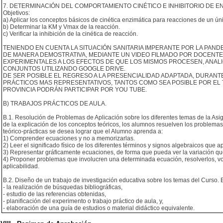
7. DETERMINACIÓN DEL COMPORTAMIENTO CINÉTICO E INHIBITORIO DE E
Objetivos:
a) Aplicar los conceptos básicos de cinética enzimática para reacciones de un úni
b) Determinar la KM y Vmax de la reacción.
c) Verificar la inhibición de la cinética de reacción.
TENIENDO EN CUENTA LA SITUACIÓN SANITARIA IMPERANTE POR LA PAND
DE MANERA DEMOSTRATIVA, MEDIANTE UN VIDEO FILMADO POR DOCENTES
EXPERIMENTALES A LOS EFECTOS DE QUE LOS MISMOS PROCESEN, ANA
CONJUNTOS UTILIZANDO GOOGLE DRIVE.
DE SER POSIBLE EL REGRESO A LA PRESENCIALIDAD ADAPTADA, DURANT
PRÁCTICOS MAS REPRESENTATIVOS, TANTOS COMO SEA POSIBLE POR EL 
PROVINCIA PODRÁN PARTICIPAR POR YOU TUBE.
B) TRABAJOS PRÁCTICOS DE AULA.
B.1. Resolución de Problemas de Aplicación sobre los diferentes temas de la Asign
de la explicación de los conceptos teóricos, los alumnos resuelven los problemas 
teórico-prácticas se desea lograr que el Alumno aprenda a:
1) Comprender ecuaciones y no a memorizarlas.
2) Leer el significado físico de los diferentes términos y signos algebraicos que
3) Representar gráficamente ecuaciones, de forma que pueda ver la variación qu
4) Proponer problemas que involucren una determinada ecuación, resolverlos, vo
aplicabilidad.
B.2. Diseño de un trabajo de investigación educativa sobre los temas del Curso.
- la realización de búsquedas bibliográficas,
- estudio de las referencias obtenidas,
- planificación del experimento o trabajo práctico de aula, y,
- elaboración de una guía de estudios o material didáctico equivalente.