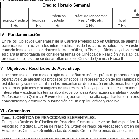
Credito Horario Semanal
B -
d
Prácticas
Práct. de lab/ camp/
Teórico/Práctico
Teóricas
de Aula
Resid/ PIP, etc.
Total
4 Hs.
Hs.
Hs.
3 Hs.
7 Hs.
IV - Fundamentación
Entre los ‘Objetivos Generales’ de la Carrera Profesorado en Química, se alienta
participación en actividades interdisciplinarias de las ciencias naturales’. En es
conocimiento al cual contribuyen la Matemática, la Física, la Biología y obviament
es clara la importancia de considerar temas de Cinética de Reacción y sus aplicac
precisamente, los que se desarrollan en este Curso de Química-Física II.
V - Objetivos / Resultados de Aprendizaje
Haciendo uso de una metodología de enseñanza teórico-práctica, propender a que
operativos que afectan los procesos cinéticos, la representación de los cambio
establecen y como se analizan los mecanismos de reacción en sistemas homogén
a sistemas químicos y biológicos de interés científico y aplicado. De esta manera 
interpretar y explicar los temas abordados por otras Asignaturas paralelas y pos
Profesorado en Química. Favoreciendo, por tanto, una alta capacitación en la ens
conocimiento y estimulará la formación de un espíritu crítico y creativo.
VI - Contenidos
Tema 1. CINÉTICA DE REACCIONES ELEMENTALES.
Principios Básicos de Cinética de Reacción. Constante de velocidad específica. M
Velocidad Integrada. Orden de reacción. Orden de reacción verdadero y orden de
Ecuaciones Cinéticas Simplificadas de Seudo Orden. Problemas de aplicación.