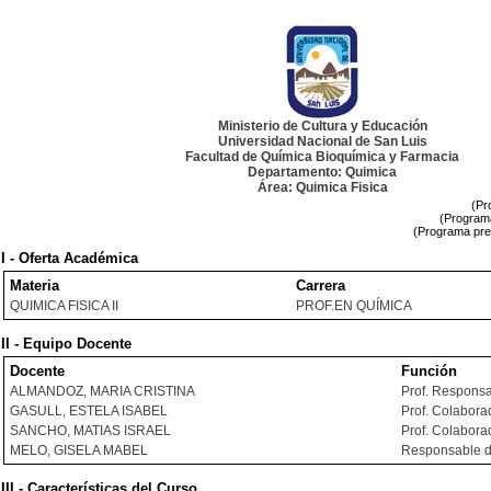
Ministerio de Cultura y Educación
Universidad Nacional de San Luis
Facultad de Química Bioquímica y Farmacia
Departamento: Quimica
Área: Quimica Fisica
(Pr
(Programa
(Programa pre
I - Oferta Académica
Materia
Carrera
QUIMICA FISICA II
PROF.EN QUÍMICA
II - Equipo Docente
Docente
Función
ALMANDOZ, MARIA CRISTINA
Prof. Respons
GASULL, ESTELA ISABEL
Prof. Colabora
SANCHO, MATIAS ISRAEL
Prof. Colabora
MELO, GISELA MABEL
Responsable d
III - Características del Curso