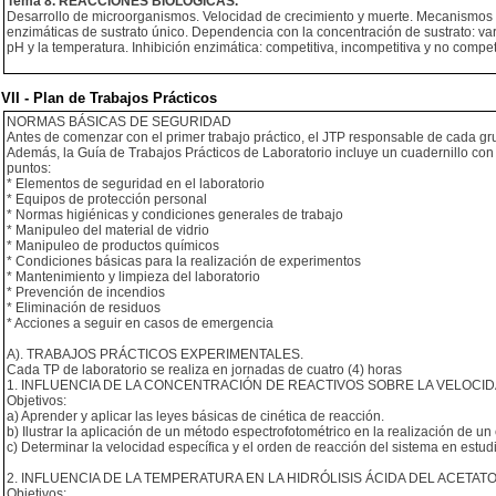
Tema 8. REACCIONES BIOLÓGICAS.
Desarrollo de microorganismos. Velocidad de crecimiento y muerte. Mecanismos d
enzimáticas de sustrato único. Dependencia con la concentración de sustrato: va
pH y la temperatura. Inhibición enzimática: competitiva, incompetitiva y no compet
VII - Plan de Trabajos Prácticos
NORMAS BÁSICAS DE SEGURIDAD
Antes de comenzar con el primer trabajo práctico, el JTP responsable de cada gru
Además, la Guía de Trabajos Prácticos de Laboratorio incluye un cuadernillo con
puntos:
* Elementos de seguridad en el laboratorio
* Equipos de protección personal
* Normas higiénicas y condiciones generales de trabajo
* Manipuleo del material de vidrio
* Manipuleo de productos químicos
* Condiciones básicas para la realización de experimentos
* Mantenimiento y limpieza del laboratorio
* Prevención de incendios
* Eliminación de residuos
* Acciones a seguir en casos de emergencia
A). TRABAJOS PRÁCTICOS EXPERIMENTALES.
Cada TP de laboratorio se realiza en jornadas de cuatro (4) horas
1. INFLUENCIA DE LA CONCENTRACIÓN DE REACTIVOS SOBRE LA VELOCI
Objetivos:
a) Aprender y aplicar las leyes básicas de cinética de reacción.
b) Ilustrar la aplicación de un método espectrofotométrico en la realización de un 
c) Determinar la velocidad específica y el orden de reacción del sistema en estud
2. INFLUENCIA DE LA TEMPERATURA EN LA HIDRÓLISIS ÁCIDA DEL ACETAT
Objetivos: