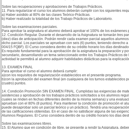
Sobre las recuperaciones y aprobaciones de Trabajos Prácticos.
11. Para regularizar el curso los alumnos deberán cumplir con los siguientes requi
a) Haber asistido al 80% de las clases Teórico-Prácticas.
b) Haber realizado la totalidad de los Trabajo Prácticos de Laboratorio.
Sobre las examinaciones parciales.
Para aprobar la asignatura el alumno deberá aprobar el 100% de los exámenes 
12. Condición Regular. Durante el desarrollo de la Asignatura se tomarán tres pa
(diez) días de anticipación. Podrán rendir cada examen parcial aquellos alumnos
dicho parcial. Los parciales se aprueban con seis (6) puntos, teniendo derecho 
004/15 FQBF). El Curso considera dentro de su crédito horario los días destinado
Es requisito fundamental para la aprobación de la asignatura la preparación y po
secundario, desarrollando un tema seleccionado entre los Trabajos Prácticos de L
actividad le permitirá al alumno adquirir habilidades didácticas para la explicaci
13. EXAMEN FINAL
Para aprobar el curso el alumno deberá cumplir:
a)con los requisitos de regularización establecidos en el presente programa.
b)con la aprobación del examen final (en cualquiera de los turnos establecidos po
(cuatro) puntos.
14. Condición Promoción SIN EXAMEN FINAL. Cumplidas las exigencias de materia
asistencias y aprobación de los trabajos prácticos solicitados a los alumnos regu
cuales se rinden en fechas diferentes dentro de la misma semana) y una evalua
aprueban con el 80% (8 puntos). Para mantener la condición de promoción el alu
puede desaprobar solo un parcial teórico y un práctico). Tendrá una recuperación p
de las calificaciones obtenidas. En el caso de no satisfacer alguna de las exi
Alumnos Regulares. El Curso considera dentro de su crédito horario los días des
Sobre las examinaciones libres.
15. El Alumno que en condición de libre, se presente a rendir la Asignatura, debe