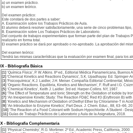
a) un examen práctico.
b) un examen teórico.
Del examen práctico:
Este constará de dos partes a saber:
A. Examinación sobre los Trabajos Prácticos de Aula.
El alumno deberá resolver satisfactoriamente, una serie de cinco problemas tipo, 
B. Examinación sobre Los Trabajos Prácticos de Laboratorio.
Del conjunto de trabajos experimentales que forman parte del plan de Trabajos Pr
realizarlo en forma total.
El examen práctico se dará por aprobado o no-aprobado. La aprobación del mism
Del examen teórico:
Tendrá las mismas características que la evaluación por examen final, para los a
IX - Bibliografía Básica
[1]
‘Química Física’, P. W. Atkins. 8ª ed., Editorial Médica Panamericana, Buenos A
[2]
'Chemical Kinetics and Reactions Dynamics', S.K. Upadhayay. Ed. Springer-A
[3]
'Fisicoquímica', K.J. Laidler, J.H. Meiser. Compañía Editorial Continental, Méxi
[4]
‘Organic Reactions. Equilibria, Kinetics and Mechanism’, F. Ruff and I.G. Csiz
[5]
‘Chemical Kinetics’, Keith J. Laidler. 3rd ed. Harper-Collins. NY, 1987.
[6]
‘The Effect of Temperature and Ionic Strength on the Oxidation of Iodide by Iro
[7]
‘An Inexpensive Kinetic Study: The Reaction FD&C Red #3 (Erythrosin B) with H
[8]
‘Kinetics and Mechanism of Oxidation of Diethyl Ether by Chloramine-T in Acid
[9]
‘An Introduction to Enzyme Kinetics', Part Deux. J. Chem. Educ., 88, 63–66, 20
[10]
‘The Reaction of a Food Colorant with Sodium Hypochlorite. A Student - Desi
[11]
Guías de Trabajo Prácticos de Laboratorio y Aula de la Asignatura, 2018.
X - Bibliografia Complementaria
[1]
‘Physical Chemistry', R.G. Mortimer. 2º Ed., Academic Press, California, 2000.