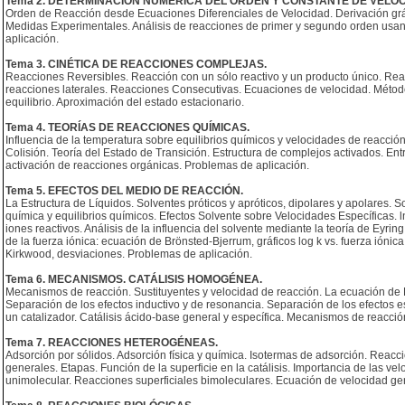
Tema 2. DETERMINACIÓN NUMÉRICA DEL ORDEN Y CONSTANTE DE VELOC
Orden de Reacción desde Ecuaciones Diferenciales de Velocidad. Derivación gráfica
Medidas Experimentales. Análisis de reacciones de primer y segundo orden usan
aplicación.
Tema 3. CINÉTICA DE REACCIONES COMPLEJAS.
Reacciones Reversibles. Reacción con un sólo reactivo y un producto único. Reac
reacciones laterales. Reacciones Consecutivas. Ecuaciones de velocidad. Méto
equilibrio. Aproximación del estado estacionario.
Tema 4. TEORÍAS DE REACCIONES QUÍMICAS.
Influencia de la temperatura sobre equilibrios químicos y velocidades de reacción.
Colisión. Teoría del Estado de Transición. Estructura de complejos activados. En
activación de reacciones orgánicas. Problemas de aplicación.
Tema 5. EFECTOS DEL MEDIO DE REACCIÓN.
La Estructura de Líquidos. Solventes próticos y apróticos, dipolares y apolares. S
química y equilibrios químicos. Efectos Solvente sobre Velocidades Específicas. ln
iones reactivos. Análisis de la influencia del solvente mediante la teoría de Eyring
de la fuerza iónica: ecuación de Brönsted-Bjerrum, gráficos log k vs. fuerza ióni
Kirkwood, desviaciones. Problemas de aplicación.
Tema 6. MECANISMOS. CATÁLISIS HOMOGÉNEA.
Mecanismos de reacción. Sustituyentes y velocidad de reacción. La ecuación de 
Separación de los efectos inductivo y de resonancia. Separación de los efectos esté
un catalizador. Catálisis ácido-base general y específica. Mecanismos de reacción 
Tema 7. REACCIONES HETEROGÉNEAS.
Adsorción por sólidos. Adsorción física y química. Isotermas de adsorción. Reacc
generales. Etapas. Función de la superficie en la catálisis. Importancia de las v
unimolecular. Reacciones superficiales bimoleculares. Ecuación de velocidad gen