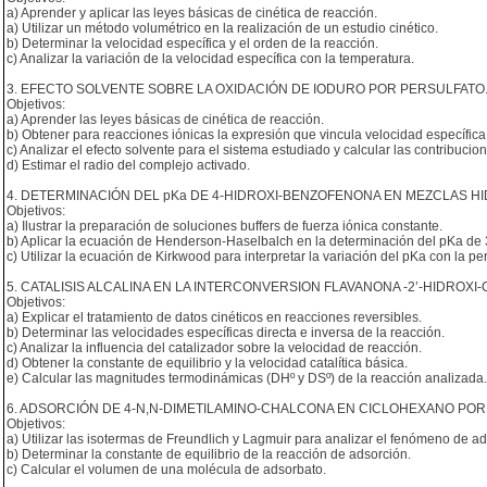
a) Aprender y aplicar las leyes básicas de cinética de reacción.
a) Utilizar un método volumétrico en la realización de un estudio cinético.
b) Determinar la velocidad específica y el orden de la reacción.
c) Analizar la variación de la velocidad específica con la temperatura.
3. EFECTO SOLVENTE SOBRE LA OXIDACIÓN DE IODURO POR PERSULFATO
Objetivos:
a) Aprender las leyes básicas de cinética de reacción.
b) Obtener para reacciones iónicas la expresión que vincula velocidad específica
c) Analizar el efecto solvente para el sistema estudiado y calcular las contribucione
d) Estimar el radio del complejo activado.
4. DETERMINACIÓN DEL pKa DE 4-HIDROXI-BENZOFENONA EN MEZCLAS 
Objetivos:
a) Ilustrar la preparación de soluciones buffers de fuerza iónica constante.
b) Aplicar la ecuación de Henderson-Haselbalch en la determinación del pKa de 3
c) Utilizar la ecuación de Kirkwood para interpretar la variación del pKa con la pe
5. CATALISIS ALCALINA EN LA INTERCONVERSION FLAVANONA -2’-HIDROX
Objetivos:
a) Explicar el tratamiento de datos cinéticos en reacciones reversibles.
b) Determinar las velocidades específicas directa e inversa de la reacción.
c) Analizar la influencia del catalizador sobre la velocidad de reacción.
d) Obtener la constante de equilibrio y la velocidad catalítica básica.
e) Calcular las magnitudes termodinámicas (DHº y DSº) de la reacción analizada.
6. ADSORCIÓN DE 4-N,N-DIMETILAMINO-CHALCONA EN CICLOHEXANO POR 
Objetivos:
a) Utilizar las isotermas de Freundlich y Lagmuir para analizar el fenómeno de ad
b) Determinar la constante de equilibrio de la reacción de adsorción.
c) Calcular el volumen de una molécula de adsorbato.