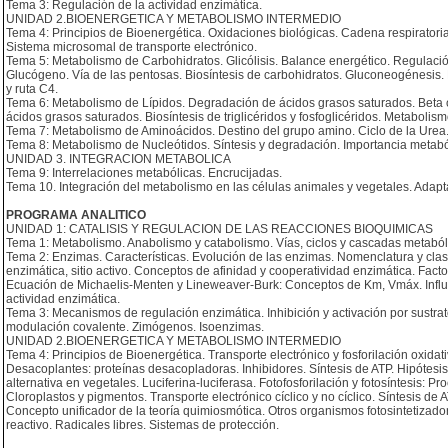
Tema 3: Regulación de la actividad enzimática.
UNIDAD 2.BIOENERGETICA Y METABOLISMO INTERMEDIO
Tema 4: Principios de Bioenergética. Oxidaciones biológicas. Cadena respiratoria. I
Sistema microsomal de transporte electrónico.
Tema 5: Metabolismo de Carbohidratos. Glicólisis. Balance energético. Regulaci
Glucógeno. Vía de las pentosas. Biosíntesis de carbohidratos. Gluconeogénesis. B
y ruta C4.
Tema 6: Metabolismo de Lípidos. Degradación de ácidos grasos saturados. Beta ox
ácidos grasos saturados. Biosíntesis de triglicéridos y fosfoglicéridos. Metabolismo
Tema 7: Metabolismo de Aminoácidos. Destino del grupo amino. Ciclo de la Urea.
Tema 8: Metabolismo de Nucleótidos. Síntesis y degradación. Importancia metabó
UNIDAD 3. INTEGRACION METABOLICA
Tema 9: Interrelaciones metabólicas. Encrucijadas.
Tema 10. Integración del metabolismo en las células animales y vegetales. Adap
PROGRAMA ANALITICO
UNIDAD 1: CATALISIS Y REGULACION DE LAS REACCIONES BIOQUIMICAS
Tema 1: Metabolismo. Anabolismo y catabolismo. Vías, ciclos y cascadas metaból
Tema 2: Enzimas. Características. Evolución de las enzimas. Nomenclatura y cla
enzimática, sitio activo. Conceptos de afinidad y cooperatividad enzimática. Facto
Ecuación de Michaelis-Menten y Lineweaver-Burk: Conceptos de Km, Vmáx. Influen
actividad enzimática.
Tema 3: Mecanismos de regulación enzimática. Inhibición y activación por sustrat
modulación covalente. Zimógenos. Isoenzimas.
UNIDAD 2.BIOENERGETICA Y METABOLISMO INTERMEDIO
Tema 4: Principios de Bioenergética. Transporte electrónico y fosforilación oxidat
Desacoplantes: proteínas desacopladoras. Inhibidores. Síntesis de ATP. Hipótesis
alternativa en vegetales. Luciferina-luciferasa. Fotofosforilación y fotosíntesis:
Cloroplastos y pigmentos. Transporte electrónico cíclico y no cíclico. Síntesis de AT
Concepto unificador de la teoría quimiosmótica. Otros organismos fotosintetiza
reactivo. Radicales libres. Sistemas de protección.