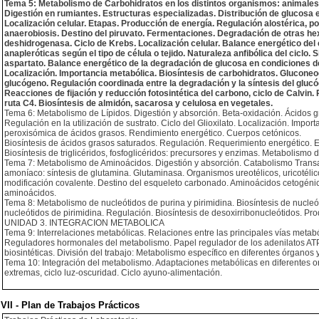
Tema 5: Metabolismo de Carbohidratos en los distintos organismos: animales y
Digestión en rumiantes. Estructuras especializadas. Distribución de glucosa e
Localización celular. Etapas. Producción de energía. Regulación alostérica, 
anaerobiosis. Destino del piruvato. Fermentaciones. Degradación de otras hex
deshidrogenasa. Ciclo de Krebs. Localización celular. Balance energético del
anapleróticas según el tipo de célula o tejido. Naturaleza anfibólica del ciclo
aspartato. Balance energético de la degradación de glucosa en condiciones d
Localización. Importancia metabólica. Biosíntesis de carbohidratos. Gluconeog
glucógeno. Regulación coordinada entre la degradación y la síntesis del glucóg
Reacciones de fijación y reducción fotosintética del carbono, ciclo de Calvin.
ruta C4. Biosíntesis de almidón, sacarosa y celulosa en vegetales.
Tema 6: Metabolismo de Lípidos. Digestión y absorción. Beta-oxidación. Ácidos 
Regulación en la utilización de sustrato. Ciclo del Glioxilato. Localización. Im
peroxisómica de ácidos grasos. Rendimiento energético. Cuerpos cetónicos.
Biosíntesis de ácidos grasos saturados. Regulación. Requerimiento energético. 
Biosíntesis de triglicéridos, fosfoglicéridos: precursores y enzimas. Metabolismo 
Tema 7: Metabolismo de Aminoácidos. Digestión y absorción. Catabolismo Transa
amoníaco: síntesis de glutamina. Glutaminasa. Organismos ureotélicos, uricotélico
modificación covalente. Destino del esqueleto carbonado. Aminoácidos cetogéni
aminoácidos.
Tema 8: Metabolismo de nucleótidos de purina y pirimidina. Biosíntesis de nucleó
nucleótidos de pirimidina. Regulación. Biosíntesis de desoxirribonucleótidos. Prod
UNIDAD 3. INTEGRACION METABOLICA
Tema 9: Interrelaciones metabólicas. Relaciones entre las principales vías meta
Reguladores hormonales del metabolismo. Papel regulador de los adenilatos A
biosintéticas. División del trabajo: Metabolismo específico en diferentes órganos 
Tema 10: Integración del metabolismo. Adaptaciones metabólicas en diferentes o
extremas, ciclo luz-oscuridad. Ciclo ayuno-alimentación.
VII - Plan de Trabajos Prácticos