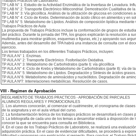
Trabajos Prácticos de Laboratorio:
TP LAB N° 1: Estudio de la Actividad Enzimática de la Invertasa de Levadura. Infl
TP LAB N° 2: Transporte Electrónico Mitocondrial. Demostración Cualitativa de la
TP LAB N° 3: Vía glicolítica. Análisis de la utilización de glucosa en condiciones
TP LAB N° 4: Ciclo de Krebs. Determinación de ácido cítrico en alimentos y en s
TP LAB N° 5: Metabolismo de Lípidos. Análisis de composición lipídica mediante
Trabajos Prácticos de Aula
La propuesta de Trabajos Prácticos incluye la conformación de grupos de estudiant
del práctico. Durante la jornada del TPA, los grupos explicarán la resolución a 
multimedia para mostrar gráficos, esquemas o figuras, etc.) y apoyando sus argu
Además, antes del desarrollo del TPA habrá una instancia de consulta con el docen
ejercicio.
Los temas trabajados en los diferentes Trabajos Prácticos, incluyen:
TP AULA N° 1: Enzimas.
TP AULA N° 2: Transporte Electrónico. Fosforilación Oxidativa.
TP AULA N° 3: Metabolismo de Carbohidratos (parte I): vía glicolítica
TP AULA N° 4: Ciclo de Krebs y Metabolismo de Carbohidratos (parte II): vía de 
TP AULA N° 5: Metabolismo de Lípidos. Degradación y Síntesis de ácidos grasos.
TP AULA N°6: Metabolismo de aminoácidos y nucleótidos. Degradación de amino
TP AULA Nº7: Interrelaciones metabólicas. Resolución de casos.
VIII - Regimen de Aprobación
REGLAMENTO DE TRABAJOS PRACTICOS - APROBACIÓN DE PARCIALES
ALUMNOS REGULARES Y PROMOCIONALES
1. Los alumnos conocerán, al comenzar el cuatrimestre, el cronograma de clases t
de la asignatura y en el aula virtual del curso.
2. La fundamentación teórica de los trabajos prácticos se desarrollará en clases p
3. La bibliografía de cada uno de los temas a desarrollar estará a disposición de 
conocer la que se encuentra para consulta en Biblioteca.
4. En el caso de los Trabajo Prácticos de Laboratorio, se realizará una evaluación 
adquisición práctica. En el caso de evidenciar dificultades, se procederá a expone
dificultad y propongan una explicación al respecto. Para concluir, el Trabajo Prá