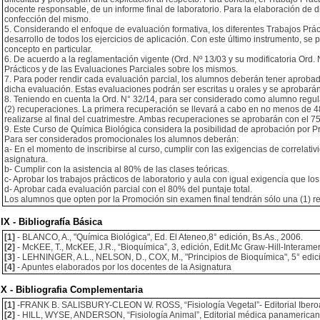
docente responsable, de un informe final de laboratorio. Para la elaboración de 
confección del mismo.
5. Considerando el enfoque de evaluación formativa, los diferentes Trabajos Prác
desarrollo de todos los ejercicios de aplicación. Con este último instrumento, s
concepto en particular.
6. De acuerdo a la reglamentación vigente (Ord. Nº 13/03 y su modificatoria Ord.
Prácticos y de las Evaluaciones Parciales sobre los mismos.
7. Para poder rendir cada evaluación parcial, los alumnos deberán tener aprobad
dicha evaluación. Estas evaluaciones podrán ser escritas u orales y se aprobarán
8. Teniendo en cuenta la Ord. N° 32/14, para ser considerado como alumno regul
(2) recuperaciones. La primera recuperación se llevará a cabo en no menos de 4
realizarse al final del cuatrimestre. Ambas recuperaciones se aprobarán con el 75
9. Este Curso de Química Biológica considera la posibilidad de aprobación por P
Para ser considerados promocionales los alumnos deberán:
a- En el momento de inscribirse al curso, cumplir con las exigencias de correlativ
asignatura.
b- Cumplir con la asistencia al 80% de las clases teóricas.
c- Aprobar los trabajos prácticos de laboratorio y aula con igual exigencia que lo
d- Aprobar cada evaluación parcial con el 80% del puntaje total.
Los alumnos que opten por la Promoción sin examen final tendrán sólo una (1) r
IX - Bibliografía Básica
[1]
- BLANCO, A., "Química Biológica", Ed. El Ateneo,8° edición, Bs.As., 2006.
[2]
- McKEE, T., McKEE, J.R., “Bioquímica”, 3, edición, Edit.Mc Graw-Hill-Interame
[3]
- LEHNINGER, A.L., NELSON, D., COX, M., "Principios de Bioquímica", 5° edic
[4]
- Apuntes elaborados por los docentes de la Asignatura
X - Bibliografia Complementaria
[1]
-FRANK B. SALISBURY-CLEON W. ROSS, “Fisiología Vegetal”- Editorial Ibero
[2]
- HILL, WYSE, ANDERSON, “Fisiología Animal”, Editorial médica panamerica