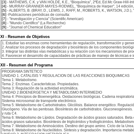
[3]
- MATHEWS, C.K. y VAN HOLDE, K.E., “Bioquímica”, 2ºEd, Ed.Mc Graw-Hill-In
[4]
- MURRAY-GRANNER-MAYES-RODWEL, "Bioquímica de Harper", 14 edición, E
[5]
- ALBERTS, B. (BRAY, D., LEWIS, J., RAFF, M., ROBERTS, K., WATSON, J.D.), "B
[6]
-Publicaciones periódicas de consulta:
[7]
- "Investigación y Ciencia" (Scientific American)
[8]
- "Mundo Científico" (La Recherche)
[9]
- "Journal of Chemical Education"
XI - Resumen de Objetivos
1. Estudiar las enzimas como herramientas de regulación, transformación y gener
2. Analizar los procesos de degradación y biosíntesis de los componentes biológ
3. Integrar las distintas vías metabólicas y su relación con los mecanismos de pro
4. Favorecer el desarrollo de capacidades de prácticas de manejo de técnicas e i
XII - Resumen del Programa
PROGRAMA SINTETICO
UNIDAD 1. CATALISIS Y REGULACION DE LAS REACCIONES BIOQUIMICAS
Tema 1: Metabolismo.
Tema 2: Enzimas. Características. Propiedades.
Tema 3: Regulación de la actividad enzimática.
UNIDAD 2.BIOENERGETICA Y METABOLISMO INTERMEDIO
Tema 4: Principios de Bioenergética. Oxidaciones biológicas. Cadena respiratoria. I
Sistema microsomal de transporte electrónico.
Tema 5: Metabolismo de Carbohidratos. Glicólisis. Balance energético. Regulaci
Glucógeno. Vía de las pentosas. Biosíntesis de carbohidratos. Gluconeogénesis. B
y ruta C4.
Tema 6: Metabolismo de Lípidos. Degradación de ácidos grasos saturados. Beta ox
ácidos grasos saturados. Biosíntesis de triglicéridos y fosfoglicéridos. Metabolismo
Tema 7: Metabolismo de Aminoácidos. Destino del grupo amino. Ciclo de la Urea.
Tema 8: Metabolismo de Nucleótidos. Síntesis y degradación. Importancia metabó