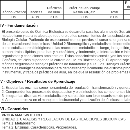
B -
d
Prácticas
Práct. de lab/ camp/
Teórico/Práctico
Teóricas
de Aula
Resid/ PIP, etc.
Total
Hs.
4 Hs.
2 Hs.
2 Hs.
8 Hs.
IV - Fundamentación
El presente curso de Química Biológica se desarrolla para los alumnos de 3er. año
metabolismo y para su abordaje requiere de los conocimientos de las estructura
Biología Celular. Partiendo de esos conocimientos previos, el curso se organiza e
de las reacciones bioquímicas; Unidad 2.Bioenergética y metabolismo intermedio; 
como catalizadores biológicos de las reacciones metabólicas, luego, la digestión,
carbohidratos, lípidos, proteínas y nucleótidos, y finalmente, la interrelación e in
organismos y condiciones ambientales. Estos conocimientos constituyen las base
Genética, del ciclo superior de la carrera de Lic. en Biotecnología. El aprendizaj
teóricas seguidas de trabajos prácticos de laboratorio y aula. Los Trabajos Prá
materiales biológicos necesarios para demostrar empíricamente los distintos pro
instrumental, y trabajos prácticos de aula, en los que la resolución de problemas y e
V - Objetivos / Resultados de Aprendizaje
1. Estudiar las enzimas como herramienta de regulación, transformación y genera
2. Comprender los procesos de degradación y biosíntesis de los componentes bio
3. Integrar las distintas vías metabólicas y su relación con los mecanismos de pro
4. Adquirir destreza en el manejo de instrumental y realización de técnicas de lab
VI - Contenidos
PROGRAMA SINTETICO
UNIDAD 1. CATALISIS Y REGULACION DE LAS REACCIONES BIOQUIMICAS
Tema 1: Metabolismo.
Tema 2: Enzimas. Características. Propiedades.