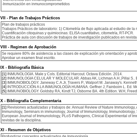
-Inmunización en inmunocomprometidos
VII - Plan de Trabajos Prácticos
Plan de trabajos prácticos
Trabajos Prácticos de laboratorio: 1) Citometría de flujo aplicada al estudio de la
Cuantificación citoquinas y quimiocinas: ELISA cuantitativo, citometría, RT-PCR.
Práctica de aula con discusión de trabajos de investigación publicados en revista
VIII - Regimen de Aprobación
Se requiere 80% de asistencia a las clases de explicación y/o orientación y aprob
Aprobar un examen final escrito.
IX - Bibliografía Básica
[1]
INMUNOLOGIA. Male y Cols. Editorial Harcout. Octava Edición. 2014.
[2]
INMUNOLOGIA CELULAR Y MOLECULAR. Abbas AK, Lichman A.H.,Pillai S.. Edit
[3]
IMMUNOBIOLOGY. Janeway C.A.Jr, Travers P., Walport M. Janaway's. Kenneth 
[4]
INTRODUCCIÓN A LA INMUNOLOGÍA HUMANA. Geffner J, Fainboim L. Ed. Médic
[5]
IMMUNOBIOLOGY. Goldsby RA, Kindt TJ, Osborne BA. 4th Edition. W.H, Fre
X - Bibliografia Complementaria
[1]
Revisiones actualizadas y trabajos de: Annual Review of Nature Immunology, 
Immunology, Seminars in immunology, Journal of Immunolology, Immunobiology, S
European Journal of Immunolology, PLoS Pathogens, Clinical Experimental of Im
revistas de la disciplina.
XI - Resumen de Objetivos
Profundizar conceptos actualizados de Inmunología.