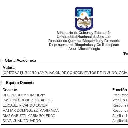
Ministerio de Cultura y Educación
Universidad Nacional de San Luis
Facultad de Química Bioquímica y Farmacia
Departamento: Bioquimica y Cs Biologicas
Área: Microbiologia
(Pr
I - Oferta Académica
Materia
(OPTATIVA I(L.B.11/10)) AMPLIACIÓN DE CONOCIMIENTOS DE INMUNOLOGÍA
II - Equipo Docente
Docente
Función
DI GENARO, MARIA SILVIA
Prof. Res
DAVICINO, ROBERTO CARLOS
Prof. Col
ELICABE, RICARDO JAVIER
Responsab
MATTAR DOMINGUEZ, MARIA AIDA
Responsab
DIAZ GABUTTI, MARIA SOLEDAD
Auxiliar d
SILVA, JUAN EDUARDO
Auxiliar d