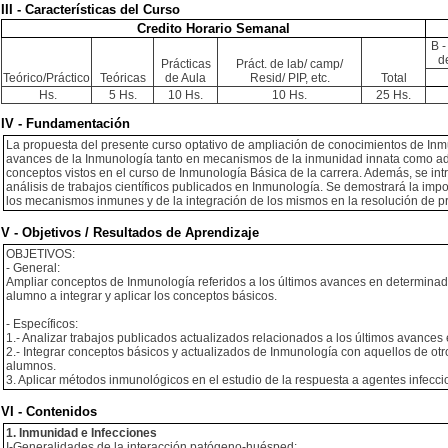
III - Características del Curso
Credito Horario Semanal
B -
d
Prácticas
Práct. de lab/ camp/
Teórico/Práctico
Teóricas
de Aula
Resid/ PIP, etc.
Total
Hs.
5 Hs.
10 Hs.
10 Hs.
25 Hs.
IV - Fundamentación
La propuesta del presente curso optativo de ampliación de conocimientos de Inm
avances de la Inmunología tanto en mecanismos de la inmunidad innata como ada
conceptos vistos en el curso de Inmunología Básica de la carrera. Además, se intr
análisis de trabajos científicos publicados en Inmunología. Se demostrará la imp
los mecanismos inmunes y de la integración de los mismos en la resolución de 
V - Objetivos / Resultados de Aprendizaje
OBJETIVOS:
- General:
Ampliar conceptos de Inmunología referidos a los últimos avances en determinad
alumno a integrar y aplicar los conceptos básicos.
- Específicos:
1.- Analizar trabajos publicados actualizados relacionados a los últimos avance
2.- Integrar conceptos básicos y actualizados de Inmunología con aquellos de otr
alumnos.
3. Aplicar métodos inmunológicos en el estudio de la respuesta a agentes infecci
VI - Contenidos
1. Inmunidad e Infecciones
I-Generalidades de la interacción patógeno-huésped: