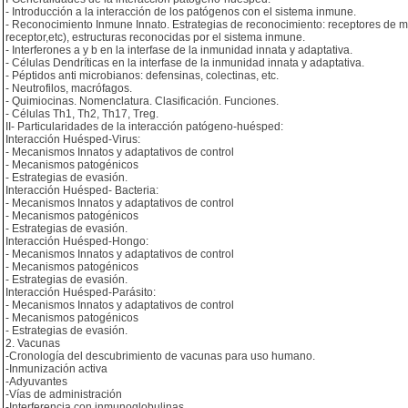
- Introducción a la interacción de los patógenos con el sistema inmune.
- Reconocimiento Inmune Innato. Estrategias de reconocimiento: receptores de me
receptor,etc), estructuras reconocidas por el sistema inmune.
- Interferones a y b en la interfase de la inmunidad innata y adaptativa.
- Células Dendríticas en la interfase de la inmunidad innata y adaptativa.
- Péptidos anti microbianos: defensinas, colectinas, etc.
- Neutrofilos, macrófagos.
- Quimiocinas. Nomenclatura. Clasificación. Funciones.
- Células Th1, Th2, Th17, Treg.
II- Particularidades de la interacción patógeno-huésped:
Interacción Huésped-Virus:
- Mecanismos Innatos y adaptativos de control
- Mecanismos patogénicos
- Estrategias de evasión.
Interacción Huésped- Bacteria:
- Mecanismos Innatos y adaptativos de control
- Mecanismos patogénicos
- Estrategias de evasión.
Interacción Huésped-Hongo:
- Mecanismos Innatos y adaptativos de control
- Mecanismos patogénicos
- Estrategias de evasión.
Interacción Huésped-Parásito:
- Mecanismos Innatos y adaptativos de control
- Mecanismos patogénicos
- Estrategias de evasión.
2. Vacunas
-Cronología del descubrimiento de vacunas para uso humano.
-Inmunización activa
-Adyuvantes
-Vías de administración
-Interferencia con inmunoglobulinas