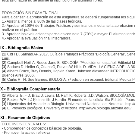
esta asignatura no se admite la inscripción de alumnos libres.
PROMOCIÓN SIN EXAMEN FINAL:
Para alcanzar la aprobación de esta asignatura se deberá cumplimentar los siguie
1.- Asistir al menos al 80% de las clases teóricas.
2.- Aprobar el 100% de Trabajos Prácticos y seminarios, mediante la aprobación de
realizar en el práctico.
3.- Aprobar las evaluaciones parciales con nota 7 (70%) o mayor. El alumno tend
4.- Aprobar la evaluación final integradora.
IX - Bibliografía Básica
[1]
Cid FD, Salinas AP. 2017. Guía de Trabajos Prácticos "Biología General". Ser
Luis.
[2]
Campbell Neill A, Reece Jane B. BIOLOGÍA. 7ª edición en español. Editorial
[3]
Sadava D, Heller G, Orians G, Purves W, Hillis D. VIDA - LA CIENCIA DE LA B
[4]
Alberts Bruce, Bray Dennis, Hopkin Karen, Johnson Alexander. INTRODUCCIÓ
Buenos Aires. 2006.
[5]
Curtis H., N. Sue Barnes. BIOLOGÍA. 7ª edición en español. Editorial Médica
X - Bibliografia Complementaria
[1]
Alberts, B., - D. Bray, J. Lewis, M. Raff, K. Roberts, J.D. Watson. BIOLOG
[2]
Becker, WM; LJ Kleinsmith; J Hardin. El mundo de la célula, 6ta Edición. Pea
[3]
Hipertextos del Área de la Biología. Universidad Nacional del Nordeste. http:/
[4]
El Proyecto Biológico. University of Arizona. http://www.biologia.arizona.edu/
XI - Resumen de Objetivos
OBJETIVOS GENERALES:
- Comprender los conceptos básicos de biología.
- Promover la actitud reflexiva