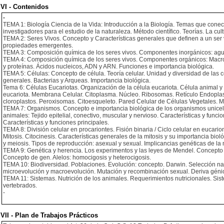
VI - Contenidos
-
TEMA 1: Biología Ciencia de la Vida: Introducción a la Biología. Temas que conec
investigadores para el estudio de la naturaleza. Método científico. Teorías. La cul
TEMA 2: Seres Vivos. Concepto y Características generales que definen a un ser viv
propiedades emergentes.
TEMA 3: Composición química de los seres vivos. Componentes inorgánicos: agua,
TEMA 4: Composición química de los seres vivos. Componentes orgánicos: Macromol
y proteínas. Ácidos nucleicos, ADN y ARN. Funciones e importancia biológica.
TEMA 5: Células: Concepto de célula. Teoría celular. Unidad y diversidad de las cé
generales. Bacterias y Arqueas. Importancia biológica.
Tema 6: Células Eucariotas. Organización de la célula eucariota. Célula animal y 
eucariota. Membrana Celular. Citoplasma. Núcleo. Ribosomas. Retículo Endoplas
cloroplastos. Peroxisomas. Citoesqueleto. Pared Celular de Células Vegetales. Ma
TEMA 7: Organismos. Concepto e importancia biológica de los organismos unicelul
animales: Tejido epitelial, conectivo, muscular y nervioso. Características y funci
Características y funciones principales.
TEMA 8: División celular en procariontes. Fisión binaria / Ciclo celular en euca
Mitosis. Citocinesis. Características generales de la mitosis y su importancia biol
y meiosis. Tipos de reproducción: asexual y sexual. Implicancias genéticas de l
TEMA 9: Genética y herencia. Los experimentos y las leyes de Mendel. Concepto 
Concepto de gen. Alelos: homocigosis y heterocigosis.
TEMA 10: Biodiversidad. Poblaciones. Evolución: concepto. Darwin. Selección nat
microevolución y macroevolución. Mutación y recombinación sexual. Deriva génica.
TEMA 11: Sistemas. Nutrición de los animales. Requerimientos nutricionales. Sis
vertebrados.
-
VII - Plan de Trabajos Prácticos