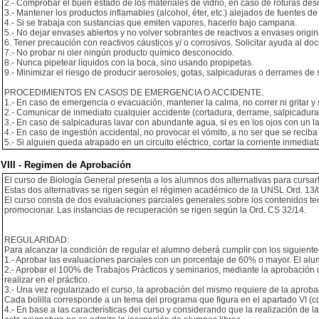
2.- Comprobar el buen estado de los materiales de vidrio, en caso de roturas desc
3.- Mantener los productos inflamables (alcohol, éter, etc.) alejados de fuentes de 
4.- Si se trabaja con sustancias que emiten vapores, hacerlo bajo campana.
5.- No dejar envases abiertos y no volver sobrantes de reactivos a envases origin
6. Tener precaución con reactivos cáusticos y/ o corrosivos. Solicitar ayuda al do
7.- No probar ni oler ningún producto químico desconocido.
8.- Nunca pipetear líquidos con la boca, sino usando propipetas.
9.- Minimizar el riesgo de producir aerosoles, gotas, salpicaduras o derrames de
PROCEDIMIENTOS EN CASOS DE EMERGENCIA O ACCIDENTE.
1.- En caso de emergencia o evacuación, mantener la calma, no correr ni gritar y 
2.- Comunicar de inmediato cualquier accidente (cortadura, derrame, salpicadura
3.- En caso de salpicaduras lavar con abundante agua, si es en los ojos con un l
4.- En caso de ingestión accidental, no provocar el vómito, a no ser que se reciba 
5.- Si alguien queda atrapado en un circuito eléctrico, cortar la corriente inmedia
VIII - Regimen de Aprobación
El curso de Biología General presenta a los alumnos dos alternativas para cursa
Estas dos alternativas se rigen según el régimen académico de la UNSL Ord. 13/
El curso consta de dos evaluaciones parciales generales sobre los contenidos te
promocionar. Las instancias de recuperación se rigen según la Ord. CS 32/14.
REGULARIDAD:
Para alcanzar la condición de regular el alumno deberá cumplir con los siguientes
1.- Aprobar las evaluaciones parciales con un porcentaje de 60% o mayor. El al
2.- Aprobar el 100% de Trabajos Prácticos y seminarios, mediante la aprobación de
realizar en el práctico.
3.- Una vez regularizado el curso, la aprobación del mismo requiere de la aproba
Cada bolilla corresponde a un tema del programa que figura en el apartado VI (c
4.- En base a las características del curso y considerando que la realización de l