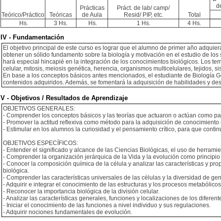
d
Prácticas
Práct. de lab/ camp/
Teórico/Práctico
Teóricas
de Aula
Resid/ PIP, etc.
Total
Hs.
3 Hs.
Hs.
1 Hs.
4 Hs.
IV - Fundamentación
El objetivo principal de este curso es lograr que el alumno de primer año adquie
obtener un sólido fundamento sobre la biología y motivación en el estudio de los 
hará especial hincapié en la integración de los conocimientos biológicos. Los tem
celular, mitosis, meiosis genética, herencia, organismos multicelulares, tejidos, 
En base a los conceptos básicos antes mencionados, el estudiante de Biología Gen
contenidos adquiridos. Además, se fomentará la adquisición de habilidades y de
V - Objetivos / Resultados de Aprendizaje
OBJETIVOS GENERALES:
- Comprender los conceptos básicos y las teorías que actuaron o actúan como pa
- Promover la actitud reflexiva como método para la adquisición de conocimient
- Estimular en los alumnos la curiosidad y el pensamiento crítico, para que co
OBJETIVOS ESPECÍFICOS:
- Entender el significado y alcance de las Ciencias Biológicas, el uso de herram
- Comprender la organización jerárquica de la Vida y la evolución como principio 
- Conocer la composición química de la célula y analizar las características y 
biológica.
- Comprender las características universales de las células y la diversidad de g
- Adquirir e integrar el conocimiento de las estructuras y los procesos metabólicos
- Reconocer la importancia biológica de la división celular.
- Analizar las características generales, funciones y localizaciones de los diferen
- Iniciar el conocimiento de las funciones a nivel individuo y sus regulaciones.
- Adquirir nociones fundamentales de evolución.