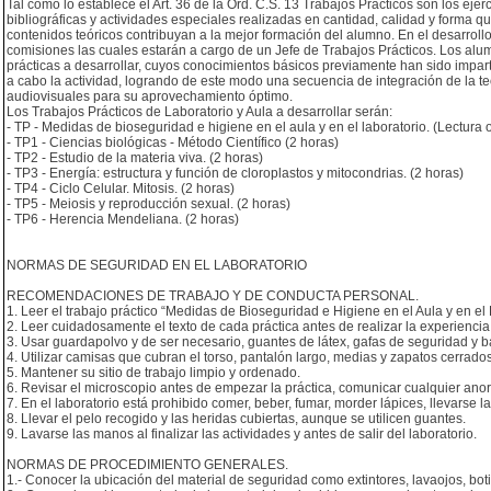
Tal como lo establece el Art. 36 de la Ord. C.S. 13 Trabajos Prácticos son los ej
bibliográficas y actividades especiales realizadas en cantidad, calidad y forma
contenidos teóricos contribuyan a la mejor formación del alumno. En el desarrollo
comisiones las cuales estarán a cargo de un Jefe de Trabajos Prácticos. Los alu
prácticas a desarrollar, cuyos conocimientos básicos previamente han sido imparti
a cabo la actividad, logrando de este modo una secuencia de integración de la teo
audiovisuales para su aprovechamiento óptimo.
Los Trabajos Prácticos de Laboratorio y Aula a desarrollar serán:
- TP - Medidas de bioseguridad e higiene en el aula y en el laboratorio. (Lectura ob
- TP1 - Ciencias biológicas - Método Científico (2 horas)
- TP2 - Estudio de la materia viva. (2 horas)
- TP3 - Energía: estructura y función de cloroplastos y mitocondrias. (2 horas)
- TP4 - Ciclo Celular. Mitosis. (2 horas)
- TP5 - Meiosis y reproducción sexual. (2 horas)
- TP6 - Herencia Mendeliana. (2 horas)
NORMAS DE SEGURIDAD EN EL LABORATORIO
RECOMENDACIONES DE TRABAJO Y DE CONDUCTA PERSONAL.
1. Leer el trabajo práctico “Medidas de Bioseguridad e Higiene en el Aula y en el 
2. Leer cuidadosamente el texto de cada práctica antes de realizar la experiencia
3. Usar guardapolvo y de ser necesario, guantes de látex, gafas de seguridad y ba
4. Utilizar camisas que cubran el torso, pantalón largo, medias y zapatos cerrados
5. Mantener su sitio de trabajo limpio y ordenado.
6. Revisar el microscopio antes de empezar la práctica, comunicar cualquier ano
7. En el laboratorio está prohibido comer, beber, fumar, morder lápices, llevarse 
8. Llevar el pelo recogido y las heridas cubiertas, aunque se utilicen guantes.
9. Lavarse las manos al finalizar las actividades y antes de salir del laboratorio.
NORMAS DE PROCEDIMIENTO GENERALES.
1.- Conocer la ubicación del material de seguridad como extintores, lavaojos, boti