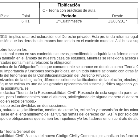
Tipificación
C - Teoria con prácticas de aula
Periodo
P, etc.
Total
Desde
6 Hs.
1º Cuatrimestre
13/03/2017
2015, implicó una restructuración del Derecho privado. Esta profunda reforma legal 
ansión que los derechos humanos han tenido en el contexto mundial. Así, busca supe
sobre todo en los
stitucional como en sus contenidos nuevos, permitiéndole adquirir la suficiente 
 también en el ámbito de nuestra casa de estudios. Mientras se reflexiona acerca 
cadas por la misma relación: la obligación.
ámica de la Obligación” o lo que comúnmente se conoce en doctrina como “Teoría G
 su importancia y funciones socio-jurídicas, en un todo interrelacionado con otras ár
nto del fenómeno de la Constitucionalización del Derecho Privado.
antes de la obligación, diferentes criterios clasificatorios de la relación, efectos 
” que se estima es uno de los grandes epicentros del sistema jurídico argentino y po
 la asignatura, se
clásica “Teoría de la Responsabilidad Civil”. Respecto de esta segunda parte, acl
s, pero fundamentales para el alumno, privilegiando de alguna manera el desarroll
ido en estos tiempos.-
s que están divididas en dos secciones.
n, naturaleza, clasificación, medios de creación, extinción y transmisión de las m
ase en el entendimiento de las futuras ramas del derecho civil. Así, y por solo ci
 de obligaciones que sumen los inquilinos y/o los fiadores en un contrato de alqu
la “Teoría General de
lidad Civil”. A la luz del nuevo Código Civil y Comercial, se analizan las funcion