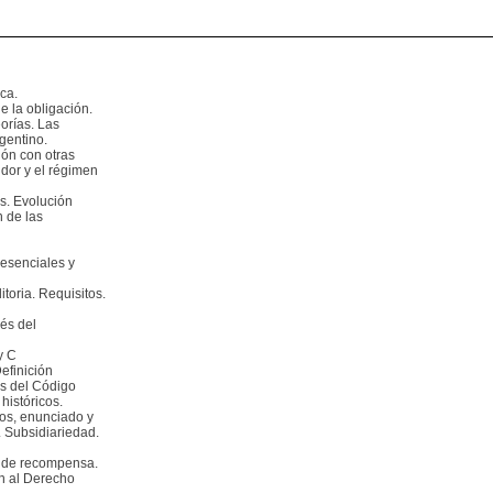
ica.
e la obligación.
eorías. Las
gentino.
ión con otras
dor y el régimen
s. Evolución
n de las
 esenciales y
toria. Requisitos.
rés del
y C
efinición
os del Código
históricos.
tos, enunciado y
. Subsidiariedad.
a de recompensa.
ón al Derecho