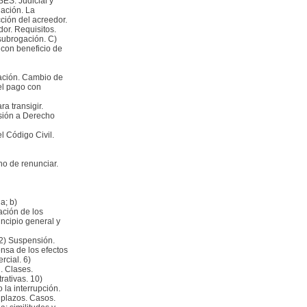
ES: Judicial y
nación. La
ción del acreedor.
or. Requisitos.
subrogación. C)
con beneficio de
ación. Cambio de
el pago con
a transigir.
isión a Derecho
l Código Civil.
ho de renunciar.
a; b)
ación de los
incipio general y
 2) Suspensión.
ensa de los efectos
rcial. 6)
n. Clases.
ativas. 10)
la interrupción.
s plazos. Casos.