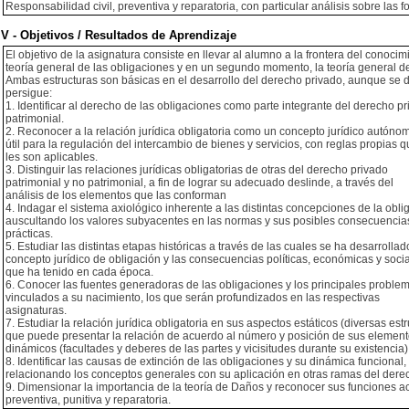
Responsabilidad civil, preventiva y reparatoria, con particular análisis sobre las
V - Objetivos / Resultados de Aprendizaje
El objetivo de la asignatura consiste en llevar al alumno a la frontera del conoci
teoría general de las obligaciones y en un segundo momento, la teoría general de 
Ambas estructuras son básicas en el desarrollo del derecho privado, aunque se da
persigue:
1. Identificar al derecho de las obligaciones como parte integrante del derecho p
patrimonial.
2. Reconocer a la relación jurídica obligatoria como un concepto jurídico autóno
útil para la regulación del intercambio de bienes y servicios, con reglas propias 
les son aplicables.
3. Distinguir las relaciones jurídicas obligatorias de otras del derecho privado
patrimonial y no patrimonial, a fin de lograr su adecuado deslinde, a través del
análisis de los elementos que las conforman
4. Indagar el sistema axiológico inherente a las distintas concepciones de la obli
auscultando los valores subyacentes en las normas y sus posibles consecuencia
prácticas.
5. Estudiar las distintas etapas históricas a través de las cuales se ha desarrollad
concepto jurídico de obligación y las consecuencias políticas, económicas y soci
que ha tenido en cada época.
6. Conocer las fuentes generadoras de las obligaciones y los principales proble
vinculados a su nacimiento, los que serán profundizados en las respectivas
asignaturas.
7. Estudiar la relación jurídica obligatoria en sus aspectos estáticos (diversas est
que puede presentar la relación de acuerdo al número y posición de sus element
dinámicos (facultades y deberes de las partes y vicisitudes durante su existencia)
8. Identificar las causas de extinción de las obligaciones y su dinámica funcional,
relacionando los conceptos generales con su aplicación en otras ramas del dere
9. Dimensionar la importancia de la teoría de Daños y reconocer sus funciones ac
preventiva, punitiva y reparatoria.