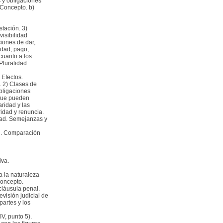
s y obligaciones
 Concepto. b)
stación. 3)
visibilidad
aciones de dar,
lidad, pago,
cuanto a los
 Pluralidad
Efectos.
 2) Clases de
obligaciones
 que pueden
aridad y las
idad y renuncia.
idad. Semejanzas y
al. Comparación
iva.
a la naturaleza
Concepto.
cláusula penal.
visión judicial de
partes y los
V, punto 5).