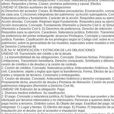
4. Reconocimiento de las obligaciones. Concepto. Naturaleza jurídica. Diferencia 
afines. Requisitos y forma. Clases: promesa autónoma y causal. Efectos.
UNIDAD VI: Efectos auxiliares de las obligaciones
A) Derechos del acreedor. Clases. B) Medidas precautorias. Enumeración, concep
de cada una. C) Acciones integrativas del patrimonio: a) Acción subrogatoria. Co
Naturaleza jurídica y fundamento. Carácter de la acción. Requisitos para su ejerci
Acción directas. Concepto. Régimen legal Fundamento. Requisitos para su ejercici
Acción revocatoria: Concepto. Fundamento (Remisión a Derecho Civil I). d) Simul
(Remisión a Derecho Civil I). D) Derechos de preferencia. Derecho de retención.
Requisitos para su ejercicio. Caracteres. Naturaleza jurídica. Extinción. Transmis
de preferencia del primer embargante: alcances Privilegios. Concepto y caractere
jurídica. Fuentes. Clasificación de los privilegios según el Código civil: sobre el c
patrimonio; sobre la generalidad de los muebles; especiales sobre muebles e in
al Derecho Comercial III)
EJE No IV: MODIFICACION Y EXTINCION DE LAS OBLIGACIONES
UNIDAD VII: Transmisión del crédito y de la deuda
1. La transmisibilidad de las obligaciones. Concepto. Diversas formas. Principios
Limitaciones. Transmisión hereditaria. Derecho comparado. Similitudes y diferenc
cesión de créditos o de deudas y la cesión de contrato.
2. Cesión de créditos. Concepto. Naturaleza jurídica. Antecedentes históricos. Si
civil. Caracteres. objeto y reglas que rigen la transferencia. Forma. Efectos de la 
partes y respecto de terceros. Cesionario y embargantes.
3. Cesión de deudas. Concepto. Antecedentes históricos y derecho comparado. C
Propiamente dicha, asunción de deuda y Promesa de liberación. Cesión de posici
patrimonios integrales (Remisión a Derecho Civil III).
UNIDAD VIII: Extinción de la obligación. Pago
1. Diversos medios extintivos. Su clasificación.
2. El pago. Concepto y naturaleza jurídica. A) Sujetos. Personas que pueden y d
efectuado por terceros interesados y no interesados. Personas a quienes debe ha
pago hecho a terceros. Distintos casos. B) Objeto del pago. Exactitud del pago: i
integridad. C) Lugar y tiempo. D) Efectos del pago. E) Prueba. F) Imputación de 
Imputación por el deudor, por el acreedor e imputación legal.