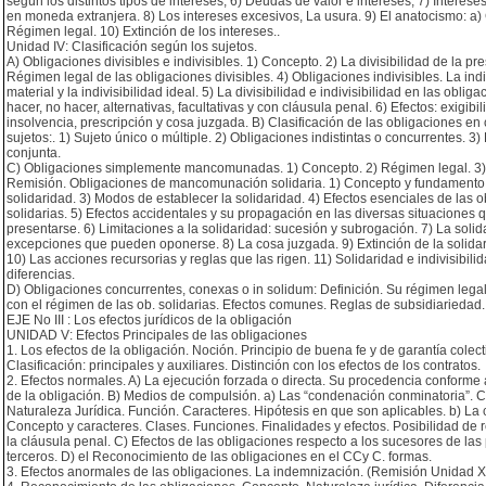
según los distintos tipos de intereses; 6) Deudas de valor e intereses; 7) Interese
en moneda extranjera. 8) Los intereses excesivos, La usura. 9) El anatocismo: a)
Régimen legal. 10) Extinción de los intereses..
Unidad IV: Clasificación según los sujetos.
A) Obligaciones divisibles e indivisibles. 1) Concepto. 2) La divisibilidad de la pre
Régimen legal de las obligaciones divisibles. 4) Obligaciones indivisibles. La indi
material y la indivisibilidad ideal. 5) La divisibilidad e indivisibilidad en las oblig
hacer, no hacer, alternativas, facultativas y con cláusula penal. 6) Efectos: exigibi
insolvencia, prescripción y cosa juzgada. B) Clasificación de las obligaciones en 
sujetos:. 1) Sujeto único o múltiple. 2) Obligaciones indistintas o concurrentes. 3)
conjunta.
C) Obligaciones simplemente mancomunadas. 1) Concepto. 2) Régimen legal. 3) 
Remisión. Obligaciones de mancomunación solidaria. 1) Concepto y fundamento.
solidaridad. 3) Modos de establecer la solidaridad. 4) Efectos esenciales de las 
solidarias. 5) Efectos accidentales y su propagación en las diversas situaciones
presentarse. 6) Limitaciones a la solidaridad: sucesión y subrogación. 7) La solid
excepciones que pueden oponerse. 8) La cosa juzgada. 9) Extinción de la solidar
10) Las acciones recursorias y reglas que las rigen. 11) Solidaridad e indivisibil
diferencias.
D) Obligaciones concurrentes, conexas o in solidum: Definición. Su régimen leg
con el régimen de las ob. solidarias. Efectos comunes. Reglas de subsidiariedad.
EJE No III : Los efectos jurídicos de la obligación
UNIDAD V: Efectos Principales de las obligaciones
1. Los efectos de la obligación. Noción. Principio de buena fe y de garantía colect
Clasificación: principales y auxiliares. Distinción con los efectos de los contratos.
2. Efectos normales. A) La ejecución forzada o directa. Su procedencia conforme 
de la obligación. B) Medios de compulsión. a) Las “condenación conminatoria”. 
Naturaleza Jurídica. Función. Caracteres. Hipótesis en que son aplicables. b) La 
Concepto y caracteres. Clases. Funciones. Finalidades y efectos. Posibilidad de re
la cláusula penal. C) Efectos de las obligaciones respecto a los sucesores de las 
terceros. D) el Reconocimiento de las obligaciones en el CCy C. formas.
3. Efectos anormales de las obligaciones. La indemnización. (Remisión Unidad XI