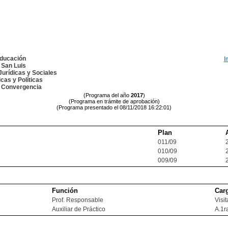
Educación
I
 San Luis
urídicas y Sociales
cas y Políticas
a Convergencia
(Programa del año
2017
)
(Programa en trámite de aprobación)
(Programa presentado el 08/11/2018 16:22:01)
Plan
011/09
010/09
009/09
Función
Car
Prof. Responsable
Visi
Auxiliar de Práctico
A.1r