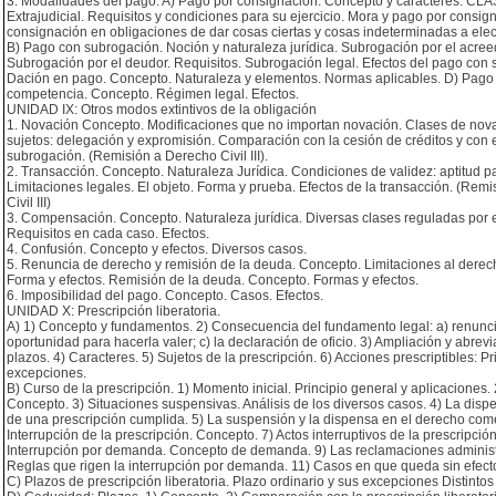
3. Modalidades del pago: A) Pago por consignación. Concepto y caracteres. CLAS
Extrajudicial. Requisitos y condiciones para su ejercicio. Mora y pago por consig
consignación en obligaciones de dar cosas ciertas y cosas indeterminadas a elec
B) Pago con subrogación. Noción y naturaleza jurídica. Subrogación por el acreed
Subrogación por el deudor. Requisitos. Subrogación legal. Efectos del pago con 
Dación en pago. Concepto. Naturaleza y elementos. Normas aplicables. D) Pago 
competencia. Concepto. Régimen legal. Efectos.
UNIDAD IX: Otros modos extintivos de la obligación
1. Novación Concepto. Modificaciones que no importan novación. Clases de nov
sujetos: delegación y expromisión. Comparación con la cesión de créditos y con 
subrogación. (Remisión a Derecho Civil III).
2. Transacción. Concepto. Naturaleza Jurídica. Condiciones de validez: aptitud par
Limitaciones legales. El objeto. Forma y prueba. Efectos de la transacción. (Rem
Civil III)
3. Compensación. Concepto. Naturaleza jurídica. Diversas clases reguladas por e
Requisitos en cada caso. Efectos.
4. Confusión. Concepto y efectos. Diversos casos.
5. Renuncia de derecho y remisión de la deuda. Concepto. Limitaciones al derec
Forma y efectos. Remisión de la deuda. Concepto. Formas y efectos.
6. Imposibilidad del pago. Concepto. Casos. Efectos.
UNIDAD X: Prescripción liberatoria.
A) 1) Concepto y fundamentos. 2) Consecuencia del fundamento legal: a) renunci
oportunidad para hacerla valer; c) la declaración de oficio. 3) Ampliación y abrevi
plazos. 4) Caracteres. 5) Sujetos de la prescripción. 6) Acciones prescriptibles: Pr
excepciones.
B) Curso de la prescripción. 1) Momento inicial. Principio general y aplicaciones.
Concepto. 3) Situaciones suspensivas. Análisis de los diversos casos. 4) La disp
de una prescripción cumplida. 5) La suspensión y la dispensa en el derecho come
Interrupción de la prescripción. Concepto. 7) Actos interruptivos de la prescripció
Interrupción por demanda. Concepto de demanda. 9) Las reclamaciones administr
Reglas que rigen la interrupción por demanda. 11) Casos en que queda sin efecto 
C) Plazos de prescripción liberatoria. Plazo ordinario y sus excepciones Distinto