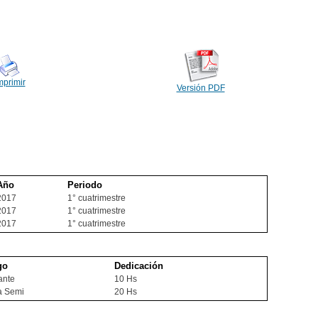
mprimir
Versión PDF
Año
Periodo
2017
1° cuatrimestre
2017
1° cuatrimestre
2017
1° cuatrimestre
go
Dedicación
tante
10 Hs
a Semi
20 Hs