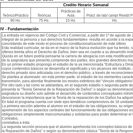
Credito Horario Semanal
Prácticas de
Teórico/Práctico
Teóricas
Aula
Práct. de lab/ camp/ Resid/ PI
90 Hs.
75 Hs.
15 Hs.
Hs.
IV - Fundamentación
La entrada en vigencia del Código Civil y Comercial, a partir del 1º de agosto de 
integral de la persona y sus derechos fundamentales- resulta en acorde a la exp
concretando de este modo el proceso de constitucionalización de este último.
Esta realidad curricular, se da en el marco de la franca evolución que ha tenido, 
últimos treinta años el Derecho de Daños, bien sea en cuanto a su desarrollo in
Quizás en un futuro podría pensarse la carrera de abogacía con esta modificación
de la asignatura que presento,comprende dos partes, dos grandes directrices mar
En un primer estadio propongo el estudio de la ya mencionada “Estructura y Din
cuyos contenidos básicos se desarrolla el significado y los alcances del instituto,
derecho privado sino articulada con el derecho público, a través de reconocimie
Se plantea al alumnado -en esta primer parte- el estudio de los elementos caracteriz
transmisión, para abordar finalmente los modos extintivos del “vínculo obligatorio
Por otro lado y tal como se adelantara, en el segundo estadío o segunda parte de
presenta la “Teoría General de la Reparación de Daños” o según su denominación 
asignatura su diseño solo admite el desarrollo de contenidos conceptuales mínimo
desconocer la importancia que la Teoría de la reparación de los Daños ha adquir
En total el programa cuenta con siete ejes temáticos comprensivos de 16 unidade
La primera sección adentra al alumno en el estudio de las obligaciones, su orige
aprehensión de los aspectos centrales del funcionamiento de las obligaciones es b
obligaciones simplemente mancomunadas y solidarias para poder determinar el tipo
Contratos,
correlativa a ésta.
La segunda sección procura que el alumno aprehenda los conceptos básicos de 
la Reparación de Daños” o según su denominación clásica “Teoría de la Responsabi