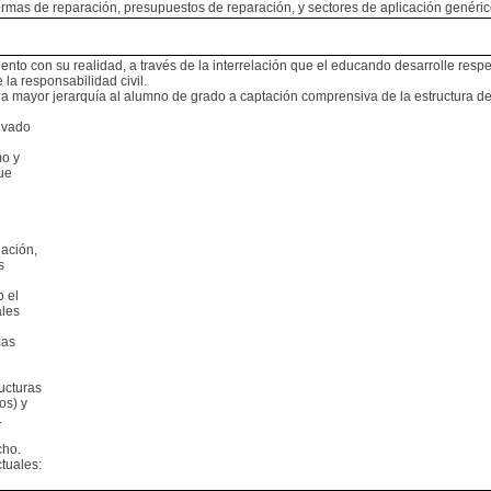
 formas de reparación, presupuestos de reparación, y sectores de aplicación genéric
miento con su realidad, a través de la interrelación que el educando desarrolle resp
la responsabilidad civil.
 mayor jerarquía al alumno de grado a captación comprensiva de la estructura del 
rivado
mo y
que
gación,
s
o el
ales
mas
ructuras
os) y
.
cho.
tuales: