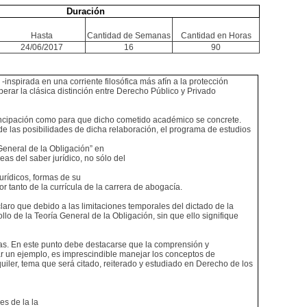
Duración
Hasta
Cantidad de Semanas
Cantidad en Horas
24/06/2017
16
90
-inspirada en una corriente filosófica más afín a la protección
rar la clásica distinción entre Derecho Público y Privado
emancipación como para que dicho cometido académico se concrete.
de las posibilidades de dicha relaboración, el programa de estudios
eneral de la Obligación” en
eas del saber jurídico, no sólo del
jurídicos, formas de su
r tanto de la currícula de la carrera de abogacía.
aro que debido a las limitaciones temporales del dictado de la
o de la Teoría General de la Obligación, sin que ello signifique
imas. En este punto debe destacarse que la comprensión y
tar un ejemplo, es imprescindible manejar los conceptos de
iler, tema que será citado, reiterado y estudiado en Derecho de los
es de la la