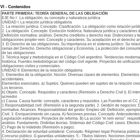
VI - Contenidos
PARTE PRIMERA: TEORÍA GENERAL DE LAS OBLIGACIÓN
EJE No I : La obligación, su concepto y naturaleza jurídica
UNIDAD I: La relación jurídica obligatoria
1. La relación jurídica. Concepto. Clasificación. La obligación como relación juríd
2. La obligación. Concepto. Evolución histórica. Naturaleza jurídica y caracteres d
Definición normativa: análisis. Derecho creditorio y derecho real. Distinciones y t
obligaciones propter-rem. Concepto y caracteres. Su aceptación en el derecho ar
3. El Derecho de las obligaciones. Su importancia en el sistema jurídico. Su relac
ramas del Derecho. Derecho obligacional y Economía. La protección del consumi
de las obligaciones.
3. Técnica legal y metodología en el Código Civil argentino. Tendencias moderna
histórica. Fuentes metodológicas del código civil vigente. Proyectos de unificació
obligaciones civiles y comerciales.
UNIDAD II: Elementos de la relación obligatoria
1. Elementos de la obligación. Noción. Diversas clases de elementos. Elementos
accidentales.
Elementos esenciales. a) Sujetos. Quienes pueden ser sujetos de la relación credi
Los terceros.
b) Objeto. Concepto. Requisitos y caracteres (Remisión a Derecho Civil I). El inte
acreedor.
c) Causa. Causa fuente: concepto, caracteres y requisitos. Las Fuentes en el CC 
1.Responsabilidad civil: (Remisión a la segunda parte). 2. Gestión de negocios: D
normativa. Alcances. Responsabilidad del gestor. Empleo útil: Definición, ejempl
Civil. 3. Enriquecimiento sin causa. A) Nociones previas. Concepto. Antecedentes 
Legislación extranjera. Proyectos de reforma. B) La acción “in rem verso”: requisi
análisis. Fundamento. Distintas teorías. Sistemas del Código Civil: casos. Efectos
C) Pago de lo indebido (Remisión a pago).
4. Declaración de voluntad unilateral. Concepto. Régimen legal Promesa públic
Concurso público. G garantías unilaterales. 5.- Títulos Valores: Nociones (remisi