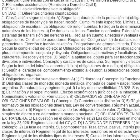
Comercial). Diferencias con la causa fin (Causa fin: Remisión a Derecho Civil I.
2. Elementos accidentales. (Remisión a Derecho Civil I).
EJE No II : Las clasificaciones de la obligación
UNIDAD III: Diferentes criterios clasificatorios
1. Clasificación según el objeto. A) Según la naturaleza de la prestación: a) oblig
obligaciones de hacer y de no hacer. Noción. Cumplimiento específico. Límites. E
obligación de escriturar. La obligación de rendir cuentas. B) Según la determinaci
naturaleza de los bienes: a) De dar cosas ciertas. Función económica. Extensión. 
sistemas de transmisión del derecho real. Reglas en cuanto a riesgos y ventajas 
obligaciones. Conflicto de acreedores. Reglas del Código civil; b) de dar cosas in
y caracteres. Elección e individualización. Obligaciones de género limitado. Efect
Según la complejidad del objeto: a) Obligaciones de objeto simple; b) obligacion
plural o compuesto: conjunto y disyunto. Obligaciones alternativas y facultativas.
caracteres. Riesgos y efectos. D) Según la aptitud del objeto para ser fraccionad
divisibles e indivisibles. Concepto y caracteres de cada una. Su régimen y efecto
Según la índole del interés comprometido: a) obligaciones de medio; b) obligacio
F) Según el carácter del comportamiento exigido al deudor: a) obligaciones positi
obligaciones negativas.
3. Obligaciones de dar sumas de dinero. A) 1) El dinero: a) Concepto. b) Funcione
d) Distintas clases de moneda: moneda metálica, moneda de papel y papel mon
argentina. Su naturaleza y régimen legal. f) La ley de convertibilidad 23.928. Sus
g) La inflación y el papel moneda. Efectos económicos y jurídicos de la inflación. 
Nominalismo y valorismo. Formulación. B) OBLIGACIONES DINERARIAS Y
OBLIGACIONES DE VALOR. 1) Concepto. 2) Carácter de la distinción. 3) 5) Rég
normativo de las obligaciones dinerarias. Ley de convertibilidad. Régimen actual
desindexación. 6) Régimen normativo de las obligaciones de valor. 7) Obligacion
simples de dinero y en determinada moneda nacional. C) OBLIGACIONES EN
EXTRANJERA. 1) La cuestión en el código de Vélez 2) Las obligaciones en mone
en la ley 23.928. Régimen actual del CCy C. D) LA DEUDA DE INTERESES. 1) Int
concepto. 2) La tasa de interés. Sus componentes. Tasa activa, pasiva. Interés pu
clases de interés 3) Régimen legal de los intereses moratorios en el derecho civil
Régimen legal de los distintos tipos de intereses. 5) Curso de los intereses. Regl