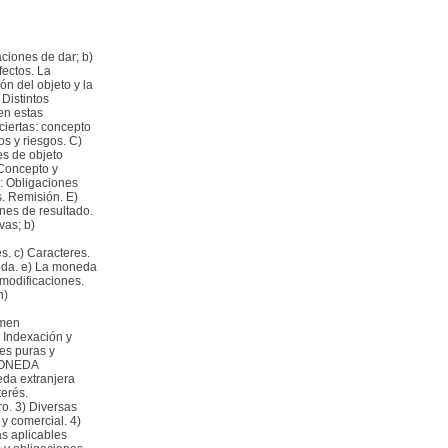
aciones de dar; b)
fectos. La
ón del objeto y la
Distintos
en estas
ciertas: concepto
os y riesgos. C)
es de objeto
 Concepto y
o: Obligaciones
s. Remisión. E)
nes de resultado.
vas; b)
s. c) Caracteres.
eda. e) La moneda
 modificaciones.
h)
imen
. Indexación y
es puras y
 MONEDA
da extranjera
erés.
ro. 3) Diversas
 y comercial. 4)
as aplicables