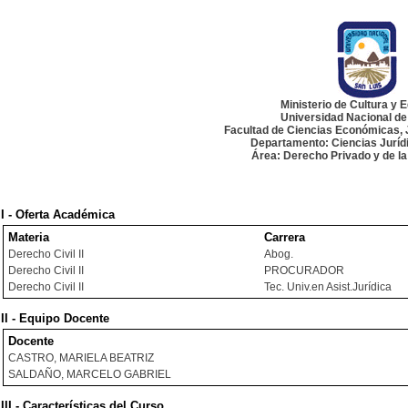
Ministerio de Cultura y 
Universidad Nacional de
Facultad de Ciencias Económicas, J
Departamento: Ciencias Jurídi
Área: Derecho Privado y de l
I - Oferta Académica
Materia
Carrera
Derecho Civil II
Abog.
Derecho Civil II
PROCURADOR
Derecho Civil II
Tec. Univ.en Asist.Jurídica
II - Equipo Docente
Docente
CASTRO, MARIELA BEATRIZ
SALDAÑO, MARCELO GABRIEL
III - Características del Curso