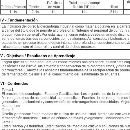
d
Prácticas
Práct. de lab/ camp/
Teórico/Práctico
Teóricas
de Aula
Resid/ PIP, etc.
Total
1 Hs.
2 Hs.
Hs.
Hs.
3 Hs.
IV - Fundamentación
La inclusión del curso Biotecnología Industrial como materia optativa en la carre
alcance del titulo que le permite al profesional: "Integrar el personal de control 
bioquímicos en general". Por esta razón el curso enfoca desde un ángulo distinto
serie de temas básicos ya conocidos por los alumnos. Así conceptos biológicos y 
etapas de un proceso biotecnológico intentando profundizar conocimientos previ
relacionados con el desarrollo y control de dichos procesos.
V - Objetivos / Resultados de Aprendizaje
Lograr que: el alumno adquiera los conocimientos básicos sobre las distintas e
las técnicas de cultivo, aislamiento y conservación de microorganismos, y otros o
biorreactores. Conozca los aspectos fundamentales de la recuperación de produ
de fermentación. Se inicie en el conocimiento del Tratamiento de efluentes.
VI - Contenidos
Tema 1
El proceso biotecnológico. Etapas y Clasificación. Los organismos de la biotecnol
Microorganismos de uso industrial: características. Fuentes de microorganismos i
generales de aislamiento y conservación de microorganismos industriales. Mejora
metabolitos.
Tema 2
Diseño y preparación de medios de cultivo de uso industrial. Medios de cultivos co
fermentación industrial. Cultivo de células animales y vegetales: Condiciones amb
Tema 3
Esterilización y esterilidad. Esterilización del medio de cultivo y soluciones de nu