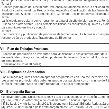
de tiempo. Esterilización continua y discontinua. Esterilización de gases.Filtros ab
Tema 4
Cinética y dinámica del crecimiento. Influencia del ambiente sobre la actividad 
Productividad volumétrica. Productividad específica.Clasificación de las ferment
estructurados. Sistemas de fermentación. Continuos, discontinuos y semicontinuo
Tema 5
La fisiología microbiana como herramienta para el diseño de biorreactores. Fenó
Diseño de biorreactores. Consideraciones físicas, fisicoquímicas, químicas y biol
para monitoreo en línea y control.
Tema 6
Recuperación y purificación de productos de fermentación. La biomasa como produc
recuperación de productos. Tratamiento de Efluentes
VII - Plan de Trabajos Prácticos
Proceso de producción de levaduras para vinificación. Escala: fermentador de 3 lit
del medio de cultivo, calculo del tiempo de mantenimiento. Diseño del filtro de a
del rendimiento.
Conclusiones.(Total 20 horas)
VIII - Regimen de Aprobación
Los alumnos regulares deberán aprobar dos parciales con una recuperacion por p
Los alumnos promocionales deberán aprobar dos parciales con un mínimo de 7 (si
carácter integrador.Sólo se podrá recuperar un parcial promocional
IX - Bibliografía Básica
[1]
Rayledge,C and Kristiansen,B.2006.\"Basic Biotecnology\".3ª Edición.Cambrid
[2]
Lee,B.2000.\"Biotecnología de los alimentos\".Ed Acribia.España.
[3]
Bu Lock, J y Kristiansen,B. 1991.“Biotecnología Básica”. Editorial Acribia. Za
[4]
Brock, 2009 “Biologia de los Microorganismos”.12° Edición,Ed. ADDISON-W