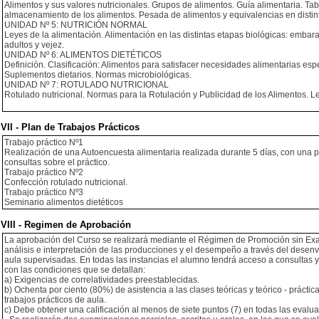
Alimentos y sus valores nutricionales. Grupos de alimentos. Guía alimentaria. T
almacenamiento de los alimentos. Pesada de alimentos y equivalencias en distin
UNIDAD Nº 5: NUTRICIÓN NORMAL
Leyes de la alimentación. Alimentación en las distintas etapas biológicas: embara
adultos y vejez.
UNIDAD Nº 6: ALIMENTOS DIETÉTICOS
Definición. Clasificación: Alimentos para satisfacer necesidades alimentarias e
Suplementos dietarios. Normas microbiológicas.
UNIDAD Nº 7: ROTULADO NUTRICIONAL
Rotulado nutricional. Normas para la Rotulación y Publicidad de los Alimentos. L
VII - Plan de Trabajos Prácticos
Trabajo práctico Nº1
Realización de una Autoencuesta alimentaria realizada durante 5 días, con una pr
consultas sobre el práctico.
Trabajo práctico Nº2
Confección rotulado nutricional.
Trabajo práctico Nº3
Seminario alimentos dietéticos
VIII - Regimen de Aprobación
La aprobación del Curso se realizará mediante el Régimen de Promoción sin Exa
análisis e interpretación de las producciones y el desempeño a través del desenvol
aula supervisadas. En todas las instancias el alumno tendrá acceso a consultas 
con las condiciones que se detallan:
a) Exigencias de correlatividades preestablecidas.
b) Ochenta por ciento (80%) de asistencia a las clases teóricas y teórico - prácti
trabajos prácticos de aula.
c) Debe obtener una calificación al menos de siete puntos (7) en todas las evalua