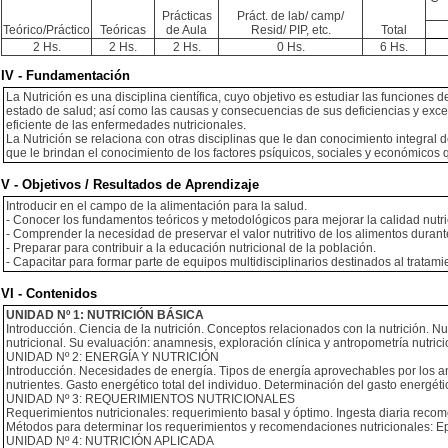
Prácticas
Práct. de lab/ camp/
Teórico/Práctico
Teóricas
de Aula
Resid/ PIP, etc.
Total
2 Hs.
2 Hs.
2 Hs.
0 Hs.
6 Hs.
IV - Fundamentación
La Nutrición es una disciplina científica, cuyo objetivo es estudiar las funciones
estado de salud; así como las causas y consecuencias de sus deficiencias y exc
eficiente de las enfermedades nutricionales.
La Nutrición se relaciona con otras disciplinas que le dan conocimiento integral 
que le brindan el conocimiento de los factores psíquicos, sociales y económicos
V - Objetivos / Resultados de Aprendizaje
Introducir en el campo de la alimentación para la salud.
- Conocer los fundamentos teóricos y metodológicos para mejorar la calidad nutri
- Comprender la necesidad de preservar el valor nutritivo de los alimentos duran
- Preparar para contribuir a la educación nutricional de la población.
- Capacitar para formar parte de equipos multidisciplinarios destinados al tratami
VI - Contenidos
UNIDAD Nº 1: NUTRICIÓN BÁSICA
Introducción. Ciencia de la nutrición. Conceptos relacionados con la nutrición. N
nutricional. Su evaluación: anamnesis, exploración clínica y antropometría nutri
UNIDAD Nº 2: ENERGÍA Y NUTRICIÓN
Introducción. Necesidades de energía. Tipos de energía aprovechables por los an
nutrientes. Gasto energético total del individuo. Determinación del gasto energético
UNIDAD Nº 3: REQUERIMIENTOS NUTRICIONALES
Requerimientos nutricionales: requerimiento basal y óptimo. Ingesta diaria rec
Métodos para determinar los requerimientos y recomendaciones nutricionales: Epi
UNIDAD Nº 4: NUTRICIÓN APLICADA