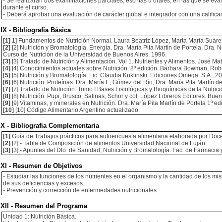
- Se realizarán dos examinaciones parciales, escritas u orales, en las que se ev
durante el curso.
- Deberá aprobar una evaluación de carácter global e integrador con una calificac
IX - Bibliografía Básica
[1]
1] Fundamentos de Nutrición Normal. Laura Beatriz López, Marta María Suárez.
[2]
[2] Nutrición y Bromatología. Energía. Dra. María Pita Martín de Portela, Dra. N
Curso de Nutrición de la Universidad de Buenos Aires. 1996.
[3]
[3] Tratado de Nutrición y Alimentación. Vol 1. Nutrientes y Alimentos. José 
[4]
[4] Conocimientos actuales sobre Nutrición. 8º edición. Bárbara Bowman, Ro
[5]
[5] Nutrición y Bromatología. Lic. Claudia Kuklinski. Ediciones Omega. S.A., 2
[6]
[6] Nutrición. Proteínas. Dra. María E, Gómez del Río, Dra. María Pita Martín 
[7]
[7] Tratado de Nutrición. Tomo I.Bases Fisiológicas y Bioquímicas de la Nutric
[8]
[8] Nutrición. Pupi, Brusco, Salinas, Schor y col. López Libreros Editores. Buen
[9]
[9] Vitaminas, y minerales en Nutrición. Dra. María Pita Martín de Portela 1º e
[10]
[10] Código Alimentario Argentino actualizado.
X - Bibliografia Complementaria
[1]
Guía de Trabajos prácticos para autoencuesta alimentaria elaborada por Doce
[2]
[2] - Tabla de Composición de alimentos Universidad Nacional de Luján.
[3]
[3] - Apuntes del Dto. de Sanidad, Nutrición y Bromatología. Fac. de Farmacia 
XI - Resumen de Objetivos
- Estudiar las funciones de los nutrientes en el organismo y la cantidad de los 
de sus deficiencias y excesos.
- Prevención y corrección de enfermedades nutricionales.
XII - Resumen del Programa
Unidad 1: Nutrición Básica.