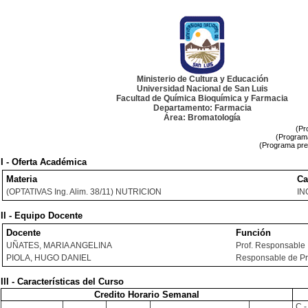
Ministerio de Cultura y Educación
Universidad Nacional de San Luis
Facultad de Química Bioquímica y Farmacia
Departamento: Farmacia
Área: Bromatología
(Pr
(Programa
(Programa pre
I - Oferta Académica
Materia
Ca
(OPTATIVAS Ing. Alim. 38/11) NUTRICION
IN
II - Equipo Docente
Docente
Función
UÑATES, MARIA ANGELINA
Prof. Responsable
PIOLA, HUGO DANIEL
Responsable de Pr
III - Características del Curso
Credito Horario Semanal
C -