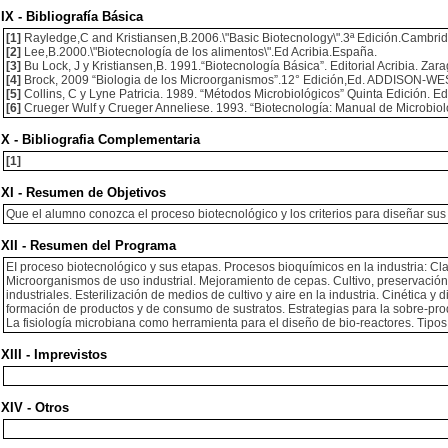
IX - Bibliografía Básica
[1]
Rayledge,C and Kristiansen,B.2006.\"Basic Biotecnology\".3ª Edición.Cambrid
[2]
Lee,B.2000.\"Biotecnología de los alimentos\".Ed Acribia.España.
[3]
Bu Lock, J y Kristiansen,B. 1991.“Biotecnología Básica”. Editorial Acribia. Za
[4]
Brock, 2009 “Biologia de los Microorganismos”.12° Edición,Ed. ADDISON-W
[5]
Collins, C y Lyne Patricia. 1989. “Métodos Microbiológicos” Quinta Edición. Ed
[6]
Crueger Wulf y Crueger Anneliese. 1993. “Biotecnología: Manual de Microbiolog
X - Bibliografia Complementaria
[1]
XI - Resumen de Objetivos
Que el alumno conozca el proceso biotecnológico y los criterios para diseñar sus 
XII - Resumen del Programa
EI proceso biotecnológico y sus etapas. Procesos bioquímicos en la industria: Cla
Microorganismos de uso industrial. Mejoramiento de cepas. Cultivo, preservación 
industriales. Esterilización de medios de cultivo y aire en la industria. Cinética y
formación de productos y de consumo de sustratos. Estrategias para la sobre-pro
La fisiología microbiana como herramienta para el diseño de bio-reactores. Tipo
XIII - Imprevistos
XIV - Otros