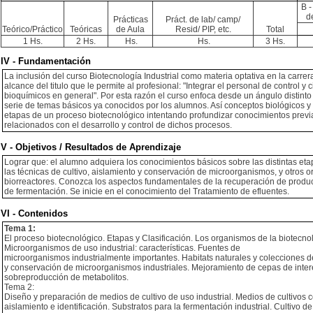
B -
d
Prácticas
Práct. de lab/ camp/
Teórico/Práctico
Teóricas
de Aula
Resid/ PIP, etc.
Total
1 Hs.
2 Hs.
Hs.
Hs.
3 Hs.
IV - Fundamentación
La inclusión del curso Biotecnología Industrial como materia optativa en la carre
alcance del titulo que le permite al profesional: "Integrar el personal de control 
bioquímicos en general". Por esta razón el curso enfoca desde un ángulo distinto
serie de temas básicos ya conocidos por los alumnos. Así conceptos biológicos y 
etapas de un proceso biotecnológico intentando profundizar conocimientos previ
relacionados con el desarrollo y control de dichos procesos.
V - Objetivos / Resultados de Aprendizaje
Lograr que: el alumno adquiera los conocimientos básicos sobre las distintas e
las técnicas de cultivo, aislamiento y conservación de microorganismos, y otros o
biorreactores. Conozca los aspectos fundamentales de la recuperación de produ
de fermentación. Se inicie en el conocimiento del Tratamiento de efluentes.
VI - Contenidos
Tema 1:
El proceso biotecnológico. Etapas y Clasificación. Los organismos de la biotecnol
Microorganismos de uso industrial: características. Fuentes de
microorganismos industrialmente importantes. Habitats naturales y colecciones d
y conservación de microorganismos industriales. Mejoramiento de cepas de interés
sobreproducción de metabolitos.
Tema 2:
Diseño y preparación de medios de cultivo de uso industrial. Medios de cultivos 
aislamiento e identificación. Substratos para la fermentación industrial. Cultivo 