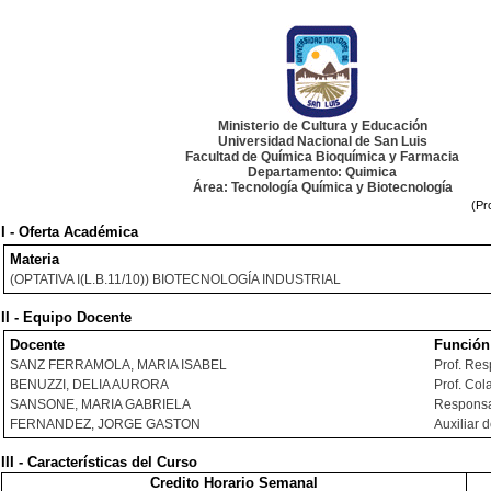
Ministerio de Cultura y Educación
Universidad Nacional de San Luis
Facultad de Química Bioquímica y Farmacia
Departamento: Quimica
Área: Tecnología Química y Biotecnología
(Pr
I - Oferta Académica
Materia
(OPTATIVA I(L.B.11/10)) BIOTECNOLOGÍA INDUSTRIAL
II - Equipo Docente
Docente
Función
SANZ FERRAMOLA, MARIA ISABEL
Prof. Re
BENUZZI, DELIA AURORA
Prof. Col
SANSONE, MARIA GABRIELA
Responsa
FERNANDEZ, JORGE GASTON
Auxiliar 
III - Características del Curso
Credito Horario Semanal