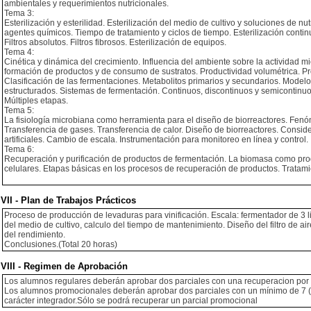
ambientales y requerimientos nutricionales.
Tema 3:
Esterilización y esterilidad. Esterilización del medio de cultivo y soluciones de nutr
agentes químicos. Tiempo de tratamiento y ciclos de tiempo. Esterilización continu
Filtros absolutos. Filtros fibrosos. Esterilización de equipos.
Tema 4:
Cinética y dinámica del crecimiento. Influencia del ambiente sobre la actividad mi
formación de productos y de consumo de sustratos. Productividad volumétrica. Pr
Clasificación de las fermentaciones. Metabolitos primarios y secundarios. Model
estructurados. Sistemas de fermentación. Continuos, discontinuos y semicontinuo
Múltiples etapas.
Tema 5:
La fisiología microbiana como herramienta para el diseño de biorreactores. Fen
Transferencia de gases. Transferencia de calor. Diseño de biorreactores. Consider
artificiales. Cambio de escala. Instrumentación para monitoreo en línea y control.
Tema 6:
Recuperación y purificación de productos de fermentación. La biomasa como produc
celulares. Etapas básicas en los procesos de recuperación de productos. Tratami
VII - Plan de Trabajos Prácticos
Proceso de producción de levaduras para vinificación. Escala: fermentador de 3 lit
del medio de cultivo, calculo del tiempo de mantenimiento. Diseño del filtro de a
del rendimiento.
Conclusiones.(Total 20 horas)
VIII - Regimen de Aprobación
Los alumnos regulares deberán aprobar dos parciales con una recuperacion por p
Los alumnos promocionales deberán aprobar dos parciales con un mínimo de 7 (si
carácter integrador.Sólo se podrá recuperar un parcial promocional