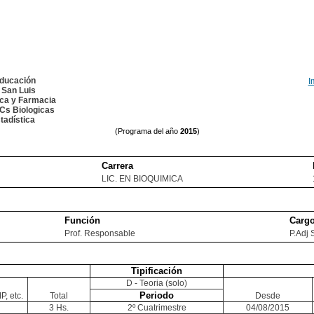
Educación
I
 San Luis
ica y Farmacia
Cs Biologicas
tadística
(Programa del año
2015
)
Carrera
LIC. EN BIOQUIMICA
Función
Carg
Prof. Responsable
P.Adj 
Tipificación
D - Teoria (solo)
Periodo
P, etc.
Total
Desde
3 Hs.
2º Cuatrimestre
04/08/2015