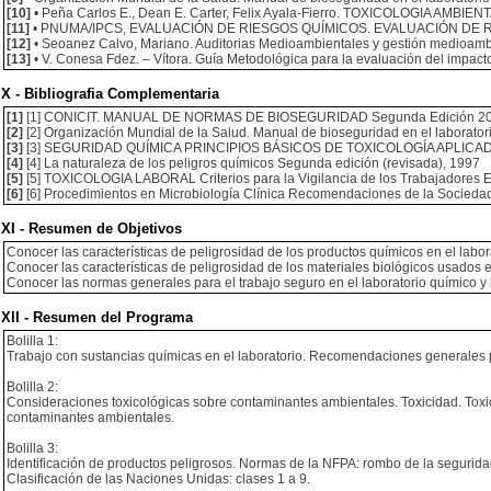
[10]
• Peña Carlos E., Dean E. Carter, Felix Ayala-Fierro. TOXICOLOGIA AMBIENTA
[11]
• PNUMA/IPCS, EVALUACIÓN DE RIESGOS QUÍMICOS. EVALUACIÓN DE 
[12]
• Seoanez Calvo, Mariano. Auditorias Medioambientales y gestión medioamb
[13]
• V. Conesa Fdez. – Vítora. Guía Metodológica para la evaluación del impacto
X - Bibliografia Complementaria
[1]
[1] CONICIT. MANUAL DE NORMAS DE BIOSEGURIDAD Segunda Edición 20
[2]
[2] Organización Mundial de la Salud. Manual de bioseguridad en el laboratori
[3]
[3] SEGURIDAD QUÍMICA PRINCIPIOS BÁSICOS DE TOXICOLOGÍA APLICA
[4]
[4] La naturaleza de los peligros químicos Segunda edición (revisada), 1997
[5]
[5] TOXICOLOGIA LABORAL Criterios para la Vigilancia de los Trabajadores E
[6]
[6] Procedimientos en Microbiología Clínica Recomendaciones de la Sociedad 
XI - Resumen de Objetivos
Conocer las características de peligrosidad de los productos químicos en el labor
Conocer las características de peligrosidad de los materiales biológicos usados en
Conocer las normas generales para el trabajo seguro en el laboratorio químico y
XII - Resumen del Programa
Bolilla 1:
Trabajo con sustancias químicas en el laboratorio. Recomendaciones generales pa
Bolilla 2:
Consideraciones toxicológicas sobre contaminantes ambientales. Toxicidad. Toxi
contaminantes ambientales.
Bolilla 3:
Identificación de productos peligrosos. Normas de la NFPA: rombo de la segurida
Clasificación de las Naciones Unidas: clases 1 a 9.