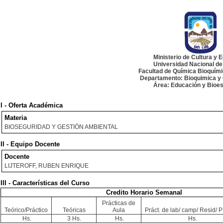
Ministerio de Cultura y 
Universidad Nacional de
Facultad de Química Bioquím
Departamento: Bioquimica y 
Área: Educación y Bioes
I - Oferta Académica
Materia
BIOSEGURIDAD Y GESTIÓN AMBIENTAL
II - Equipo Docente
Docente
LIJTEROFF, RUBEN ENRIQUE
III - Características del Curso
Credito Horario Semanal
Prácticas de
Teórico/Práctico
Teóricas
Aula
Práct. de lab/ camp/ Resid/ PI
Hs.
3 Hs.
Hs.
Hs.