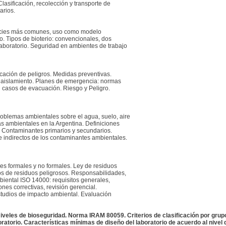
lasificación, recolección y transporte de
arios.
species más comunes, uso como modelo
o. Tipos de bioterio: convencionales, dos
laboratorio. Seguridad en ambientes de trabajo
cación de peligros. Medidas preventivas.
 aislamiento. Planes de emergencia: normas
 casos de evacuación. Riesgo y Peligro.
roblemas ambientales sobre el agua, suelo, aire
s ambientales en la Argentina. Definiciones
s. Contaminantes primarios y secundarios.
e indirectos de los contaminantes ambientales.
es formales y no formales. Ley de residuos
pos de residuos peligrosos. Responsabilidades,
biental ISO 14000: requisitos generales,
nes correctivas, revisión gerencial.
Estudios de impacto ambiental. Evaluación
Niveles de bioseguridad. Norma IRAM 80059. Criterios de clasificación por grupo
oratorio. Características mínimas de diseño del laboratorio de acuerdo al nivel 