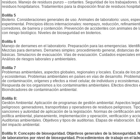
residuos. Manejo de residuos punzo – cortantes. Seguridad de los trabajadores. C
residuos hospitalarios. Tratamientos para la disposición final de residuos hospital
Bolilla 5
Bioterio. Consideraciones generales de uso. Animales de laboratorio: usos, e
experimental. Principios éticos internacionales: reempazo, reducción, refinamient
corredores, de barrera y contención. Prevención de accidentes con animales de 
con riesgo biológico. Niveles de bioseguridad en bioterios.
Bolilla 6
Manejo de derrames en el laboratorio. Preparación para las emergencias. Identifi
Mezclas para derrames. Derrames simples: procedimiento general, distancias de
básicas. Simulacros de evacuación. Vías de evacuación. Cuidados especiales en
Análisis de riesgos laborales y ambientales.
Bolilla 7
Problemas ambientales, aspectos globales, regionales y locales. Escala de los p
y ecosistemas. Problemas ambientales en países en vías de desarrollo. Problema
de contaminación, orígenes y efectos a nivel celular, de individuos y ecosistema
Respuesta de los organismos a los contaminantes ambientales. Efectos directos 
Bioindicadores de contaminación ambiental.
Bolilla 8:
Gestión Ambiental. Aplicación de programas de gestión ambiental. Aspectos legal
peligrosos: generadores, transportistas y operadores de residuos peligrosos. Ti
sanciones y autoridad de aplicación de la legislación. Normas de certificación am
política ambiental, planeamiento, implementación y operación, verificación y accio
Auditorias ambientales. Objetivos y tipos de auditorias. Etapas de elaboración. 
del impacto ambiental.
Bolilla 9: Concepto de bioseguridad. Objetivos generales de la bioseguridad. 
de laboratorios por nivel de bioseguridad. Procedimientos de trabajo en el lab