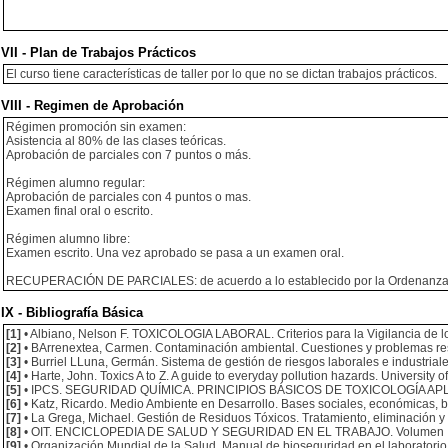
VII - Plan de Trabajos Prácticos
El curso tiene características de taller por lo que no se dictan trabajos prácticos.
VIII - Regimen de Aprobación
Régimen promoción sin examen:
Asistencia al 80% de las clases teóricas.
Aprobación de parciales con 7 puntos o más.
Régimen alumno regular:
Aprobación de parciales con 4 puntos o mas.
Examen final oral o escrito.
Régimen alumno libre:
Examen escrito. Una vez aprobado se pasa a un examen oral.
RECUPERACIÓN DE PARCIALES: de acuerdo a lo establecido por la Ordenanza 
IX - Bibliografía Básica
[1]
• Albiano, Nelson F. TOXICOLOGIA LABORAL. Criterios para la Vigilancia de l
[2]
• BArrenextea, Carmen. Contaminación ambiental. Cuestiones y problemas re
[3]
• Burriel LLuna, Germán. Sistema de gestión de riesgos laborales e industri
[4]
• Harte, John. Toxics A to Z. A guide to everyday pollution hazards. University o
[5]
• IPCS. SEGURIDAD QUÍMICA. PRINCIPIOS BÁSICOS DE TOXICOLOGÍA APLICADA.
[6]
• Katz, Ricardo. Medio Ambiente en Desarrollo. Bases sociales, económicas, b
[7]
• La Grega, Michael. Gestión de Residuos Tóxicos. Tratamiento, eliminación y 
[8]
• OIT. ENCICLOPEDIA DE SALUD Y SEGURIDAD EN EL TRABAJO. Volumen I. Min
[9]
• Organización Mundial de la Salud. Manual de bioseguridad en el laboratorio.