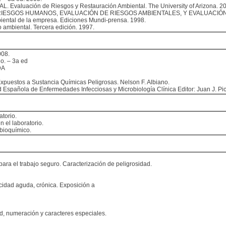
L. Evaluación de Riesgos y Restauración Ambiental. The University of Arizona. 2
RIESGOS HUMANOS, EVALUACIÓN DE RIESGOS AMBIENTALES, Y EVALUACIÓN
iental de la empresa. Ediciones Mundi-prensa. 1998.
 ambiental. Tercera edición. 1997.
08.
o. – 3a ed
DA
xpuestos a Sustancia Químicas Peligrosas. Nelson F. Albiano.
Española de Enfermedades Infecciosas y Microbiología Clínica Editor: Juan J. Pi
atorio.
 el laboratorio.
 bioquímico.
ra el trabajo seguro. Caracterización de peligrosidad.
cidad aguda, crónica. Exposición a
d, numeración y caracteres especiales.