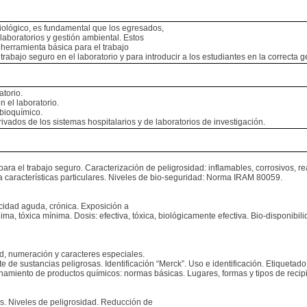
 biológico, es fundamental que los egresados,
laboratorios y gestión ambiental. Estos
 herramienta básica para el trabajo
 trabajo seguro en el laboratorio y para introducir a los estudiantes en la correcta g
atorio.
 el laboratorio.
 bioquímico.
ivados de los sistemas hospitalarios y de laboratorios de investigación.
 el trabajo seguro. Caracterización de peligrosidad: inflamables, corrosivos, react
a características particulares. Niveles de bio-seguridad: Norma IRAM 80059.
cidad aguda, crónica. Exposición a
ma, tóxica mínima. Dosis: efectiva, tóxica, biológicamente efectiva. Bio-disponibili
d, numeración y caracteres especiales.
te de sustancias peligrosas. Identificación “Merck”. Uso e identificación. Etiquetad
amiento de productos químicos: normas básicas. Lugares, formas y tipos de recip
s. Niveles de peligrosidad. Reducción de