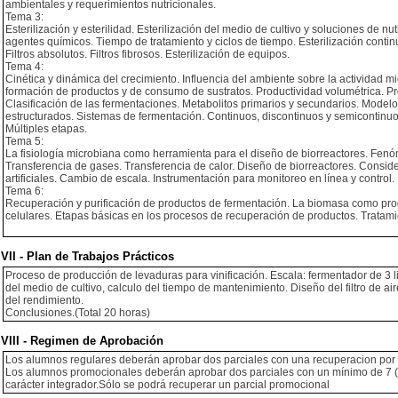
ambientales y requerimientos nutricionales.
Tema 3:
Esterilización y esterilidad. Esterilización del medio de cultivo y soluciones de nutr
agentes químicos. Tiempo de tratamiento y ciclos de tiempo. Esterilización continu
Filtros absolutos. Filtros fibrosos. Esterilización de equipos.
Tema 4:
Cinética y dinámica del crecimiento. Influencia del ambiente sobre la actividad mi
formación de productos y de consumo de sustratos. Productividad volumétrica. Pr
Clasificación de las fermentaciones. Metabolitos primarios y secundarios. Model
estructurados. Sistemas de fermentación. Continuos, discontinuos y semicontinuo
Múltiples etapas.
Tema 5:
La fisiología microbiana como herramienta para el diseño de biorreactores. Fen
Transferencia de gases. Transferencia de calor. Diseño de biorreactores. Consider
artificiales. Cambio de escala. Instrumentación para monitoreo en línea y control.
Tema 6:
Recuperación y purificación de productos de fermentación. La biomasa como produc
celulares. Etapas básicas en los procesos de recuperación de productos. Tratami
VII - Plan de Trabajos Prácticos
Proceso de producción de levaduras para vinificación. Escala: fermentador de 3 lit
del medio de cultivo, calculo del tiempo de mantenimiento. Diseño del filtro de a
del rendimiento.
Conclusiones.(Total 20 horas)
VIII - Regimen de Aprobación
Los alumnos regulares deberán aprobar dos parciales con una recuperacion por p
Los alumnos promocionales deberán aprobar dos parciales con un mínimo de 7 (si
carácter integrador.Sólo se podrá recuperar un parcial promocional