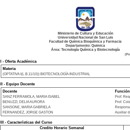
Ministerio de Cultura y Educación
Universidad Nacional de San Luis
Facultad de Química Bioquímica y Farmacia
Departamento: Quimica
Área: Tecnología Química y Biotecnología
(Pr
I - Oferta Académica
Materia
(OPTATIVA I(L.B.11/10)) BIOTECNOLOGÍA INDUSTRIAL
II - Equipo Docente
Docente
Función
SANZ FERRAMOLA, MARIA ISABEL
Prof. Re
BENUZZI, DELIA AURORA
Prof. Col
SANSONE, MARIA GABRIELA
Responsa
FERNANDEZ, JORGE GASTON
Auxiliar 
III - Características del Curso
Credito Horario Semanal