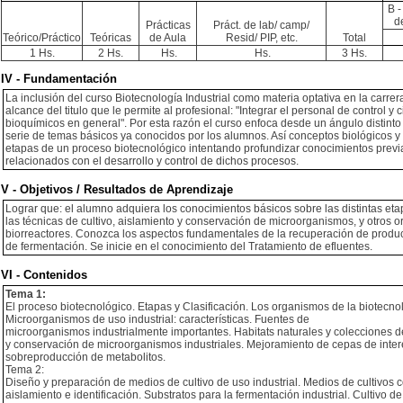
B -
d
Prácticas
Práct. de lab/ camp/
Teórico/Práctico
Teóricas
de Aula
Resid/ PIP, etc.
Total
1 Hs.
2 Hs.
Hs.
Hs.
3 Hs.
IV - Fundamentación
La inclusión del curso Biotecnología Industrial como materia optativa en la carre
alcance del titulo que le permite al profesional: "Integrar el personal de control 
bioquímicos en general". Por esta razón el curso enfoca desde un ángulo distinto
serie de temas básicos ya conocidos por los alumnos. Así conceptos biológicos y 
etapas de un proceso biotecnológico intentando profundizar conocimientos previ
relacionados con el desarrollo y control de dichos procesos.
V - Objetivos / Resultados de Aprendizaje
Lograr que: el alumno adquiera los conocimientos básicos sobre las distintas e
las técnicas de cultivo, aislamiento y conservación de microorganismos, y otros o
biorreactores. Conozca los aspectos fundamentales de la recuperación de produ
de fermentación. Se inicie en el conocimiento del Tratamiento de efluentes.
VI - Contenidos
Tema 1:
El proceso biotecnológico. Etapas y Clasificación. Los organismos de la biotecnol
Microorganismos de uso industrial: características. Fuentes de
microorganismos industrialmente importantes. Habitats naturales y colecciones d
y conservación de microorganismos industriales. Mejoramiento de cepas de interés
sobreproducción de metabolitos.
Tema 2:
Diseño y preparación de medios de cultivo de uso industrial. Medios de cultivos 
aislamiento e identificación. Substratos para la fermentación industrial. Cultivo 