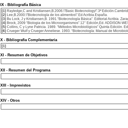
IX - Bibliografía Básica
[1]
Rayledge,C and Kristiansen,B.2006.\"Basic Biotecnology\".3ª Edición.Cambrid
[2]
Lee,B.2000.\"Biotecnología de los alimentos\".Ed Acribia.España.
[3]
Bu Lock, J y Kristiansen,B. 1991.“Biotecnología Básica”. Editorial Acribia. Za
[4]
Brock, 2009 “Biologia de los Microorganismos”.12° Edición,Ed. ADDISON-W
[5]
Collins, C y Lyne Patricia. 1989. “Métodos Microbiológicos” Quinta Edición. Ed
[6]
Crueger Wulf y Crueger Anneliese. 1993. “Biotecnología: Manual de Microbiolog
X - Bibliografia Complementaria
[1]
XI - Resumen de Objetivos
XII - Resumen del Programa
XIII - Imprevistos
XIV - Otros