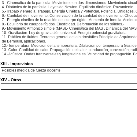
3.- Cinemática de la partícula. Movimiento en dos dimensiones. Movimiento circul
4.-Dinámica de la partícula: Leyes de Newton. Equilibrio dinámico. Rozamiento.
5.-Trabajo y energía. Trabajo. Energía Cinética y Potencial. Potencia. Unidades.
6.- Cantidad de movimiento. Conservación de la cantidad de movimiento. Choque e
7.- Energía cinética de la rotación del cuerpo rígido. Momento de inercia. Acele
8.- Equilibrio de cuerpos rígidos. Elasticidad. Deformación de los sólidos.-
9.- Movimiento Armónico simple (MAS).- Cinemática del MAS . Dinámica del MAS.
10.-Gravitación: Ley de gravitación universal. Energía potencial gravitatoria.-
11.-Estática de fluidos. Teorema general de la hidrostática.Principio de Arquíme
de Bernoulli, aplicaciones.
12.-Temperatura. Medición de la temperatura. Dilatación por temperatura Gas ide
13.-Calor. Cantidad de calor. Propagación del calor: conducción, convección, rad
14.-Acústica: Ondas transversales y longitudinales. Velocidad de propagación. 
XIII - Imprevistos
Posibles medida de fuerza docente
XIV - Otros