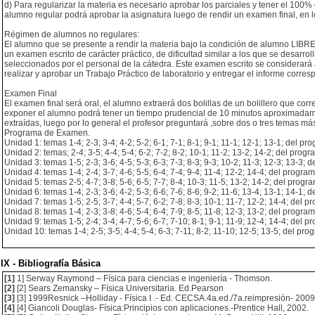
d) Para regularizar la materia es necesario aprobar los parciales y tener el 100%
alumno regular podrá aprobar la asignatura luego de rendir un examen final, en 
Régimen de alumnos no regulares:
El alumno que se presente a rendir la materia bajo la condición de alumno LIBR
un examen escrito de carácter práctico, de dificultad similar a los que se desarro
seleccionados por el personal de la cátedra. Este examen escrito se considerará
realizar y aprobar un Trabajo Práctico de laboratorio y entregar el informe corres
Examen Final
El examen final será oral, el alumno extraerá dos bolillas de un bolillero que co
exponer el alumno podrá tener un tiempo prudencial de 10 minutos aproximadamen
extraídas, luego por lo general el profesor preguntará ,sobre dos o tres temas más 
Programa de Examen.
Unidad 1: temas 1-4; 2-3; 3-4; 4-2; 5-2; 6-1; 7-1; 8-1; 9-1; 11-1; 12-1; 13-1; del pr
Unidad 2: temas; 2-4; 3-5; 4-4; 5-4; 6-2; 7-2; 8-2; 10-1; 11-2; 13-2; 14-2; del progr
Unidad 3: temas 1-5; 2-3; 3-6; 4-5; 5-3; 6-3; 7-3; 8-3; 9-3; 10-2; 11-3; 12-3; 13-3; 
Unidad 4: temas 1-4; 2-4; 3-7; 4-6; 5-5; 6-4; 7-4; 9-4; 11-4; 12-2; 14-4; del program
Unidad 5: temas 2-5; 4-7; 3-8; 5-6; 6-5; 7-7; 8-4; 10-3; 11-5; 13-2; 14-2; del progra
Unidad 6: temas 1-4; 2-3; 3-6; 4-2; 5-3; 6-6; 7-6; 8-6; 9-2; 11-6; 13-4; 13-1; 14-1; 
Unidad 7: temas 1-5; 2-5; 3-7; 4-4; 5-7; 6-2; 7-8; 8-3; 10-1; 11-7; 12-2; 14-4; del p
Unidad 8: temas 1-4; 2-3; 3-8; 4-6; 5-4; 6-4; 7-9; 8-5; 11-8; 12-3; 13-2; del program
Unidad 9: temas 1-5; 2-4; 3-4; 4-7; 5-6; 6-7; 7-10; 8-1; 9-1; 11-9; 12-4; 14-4; del p
Unidad 10: temas 1-4; 2-5; 3-5; 4-4; 5-4; 6-3; 7-11; 8-2; 11-10; 12-5; 13-5; del pro
IX - Bibliografía Básica
[1]
1] Serway Raymond – Física para ciencias e ingeniería - Thomson.
[2]
[2] Sears Zemansky – Física Universitaria. Ed.Pearson
[3]
[3] 1999Resnick –Holliday - Física I .- Ed. CECSA.4a.ed./7a.reimpresión- 2009
[4]
[4] Giancoli Douglas- Física:Principios con aplicaciones.-Prentice Hall, 2002.