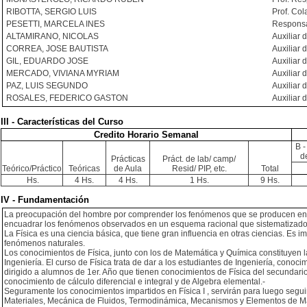
RIBOTTA, SERGIO LUIS
Prof. Co
PESETTI, MARCELA INES
Responsa
ALTAMIRANO, NICOLAS
Auxiliar 
CORREA, JOSE BAUTISTA
Auxiliar 
GIL, EDUARDO JOSE
Auxiliar 
MERCADO, VIVIANA MYRIAM
Auxiliar 
PAZ, LUIS SEGUNDO
Auxiliar 
ROSALES, FEDERICO GASTON
Auxiliar 
III - Características del Curso
Credito Horario Semanal
B -
d
Prácticas
Práct. de lab/ camp/
Teórico/Práctico
Teóricas
de Aula
Resid/ PIP, etc.
Total
Hs.
4 Hs.
4 Hs.
1 Hs.
9 Hs.
IV - Fundamentación
La preocupación del hombre por comprender los fenómenos que se producen en 
encuadrar los fenómenos observados en un esquema racional que sistematizados d
La Física es una ciencia básica, que tiene gran influencia en otras ciencias. Es 
fenómenos naturales.
Los conocimientos de Física, junto con los de Matemática y Química constituyen 
Ingeniería. El curso de Física trata de dar a los estudiantes de Ingeniería, conoc
dirigido a alumnos de 1er. Año que tienen conocimientos de Física del secundario
conocimiento de cálculo diferencial e integral y de Algebra elemental.-
Seguramente los conocimientos impartidos en Física I , servirán para luego seguir 
Materiales, Mecánica de Fluidos, Termodinámica, Mecanismos y Elementos de Máqu