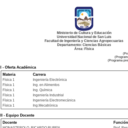
Ministerio de Cultura y Educación
Universidad Nacional de San Luis
Facultad de Ingeniería y Ciencias Agropecuarias
Departamento: Ciencias Básicas
Área: Física
(Pr
(Programa
(Programa pre
I - Oferta Académica
Materia
Carrera
Física 1
Ingeniería Electrónica
Física 1
Ing. en Alimentos
Física 1
Ing. Química
Física 1
Ingeniería Industrial
Física 1
Ingeniería Electromecánica
Física 1
Ing.Mecatrónica
II - Equipo Docente
Docente
Función
MONASTEROLO, RICARDO RUBEN
Prof. Re