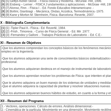
[5]
[5] Gettys-Keller-Skove .- Física clásica y moderna.- McGraw -Hill, 1996.
[6]
[6] Eisberg – Lerner .- FISICA ,f undamentos y aplicaciones .- McGraw -Hill, 19
[7]
[7] Alonso, Finn .- Física I .- Ed. Fondo Educativo Interamericano .-
[8]
[8] Bollini, Gianbiagi .- Mecánica, Ondas, Acústica, Termodinámica.-1975.
[9]
[9] Kane y Morton M. Sternheim, Física.-Barcelona: Reverte, 2007.
X - Bibliografia Complementaria
[1]
[1] -Tipler Paul A.- Física.- Ed. Reverté, 1984.
[2]
[2] -Frish , Timoreva .- Curso de Física General .- Ed. Mir .1977.
[3]
[3] -Fernandez y Galloni .- Trabajos Prácticos de Laboratorio .- Ed. C.E.-
XI - Resumen de Objetivos
-Que los alumnos comprendan los conceptos básicos de los fenómenos mecánicos, t
empleo en la Ingeniería.
-Que los alumnos adquieran una serie de conocimientos básicos sistematizados q
profesional.
-Que los alumnos adquieran destreza en el manejo de instrumental de laboratorio y
-Que los alumnos aprendan resolver los problemas de Física: que intenten el plan
-Que le alumno adquiera un buen manejo de los sistemas de unidades y medida
-Que el alumno adquiera la capacidad de plantear y resolver situaciones nuevas p
-Que los alumnos adquieran buenos hábitos de estudio, en cuanto a la forma y el
XII - Resumen del Programa
1.- Vectores, operaciones. Cálculo de errores. Análisis dimensional.-
2.- Cinemática de la partícula. Movimiento en una dimensión. Movimiento rectilí