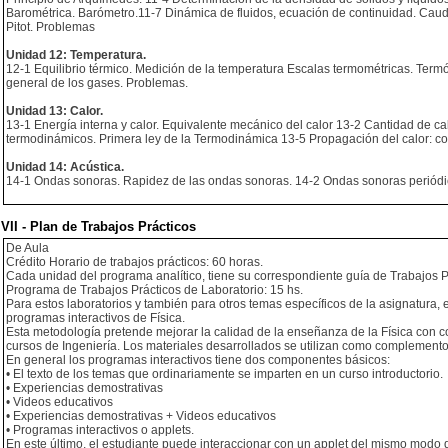
Barométrica. Barómetro.11-7 Dinámica de fluidos, ecuación de continuidad. Cauda
Pitot. Problemas
Unidad 12: Temperatura.
12-1 Equilibrio térmico. Medición de la temperatura Escalas termométricas. Termó
general de los gases. Problemas.
Unidad 13: Calor.
13-1 Energía interna y calor. Equivalente mecánico del calor 13-2 Cantidad de calo
termodinámicos. Primera ley de la Termodinámica 13-5 Propagación del calor: co
Unidad 14: Acústica.
14-1 Ondas sonoras. Rapidez de las ondas sonoras. 14-2 Ondas sonoras periódic
VII - Plan de Trabajos Prácticos
De Aula
Crédito Horario de trabajos prácticos: 60 horas.
Cada unidad del programa analítico, tiene su correspondiente guía de Trabajos 
Programa de Trabajos Prácticos de Laboratorio: 15 hs.
Para estos laboratorios y también para otros temas específicos de la asignatura, 
programas interactivos de Física.
Esta metodología pretende mejorar la calidad de la enseñanza de la Física con co
cursos de Ingeniería. Los materiales desarrollados se utilizan como complemento d
En general los programas interactivos tiene dos componentes básicos:
• El texto de los temas que ordinariamente se imparten en un curso introductorio.
• Experiencias demostrativas
• Videos educativos
• Experiencias demostrativas + Videos educativos
• Programas interactivos o applets.
En este último, el estudiante puede interaccionar con un applet del mismo modo q