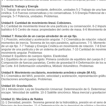
Unidad 5: Trabajo y Energía
5-1 Trabajo de una fuerza constante, definición, unidades 5-2 Trabajo de una fue
cinética. 5-4 Fuerzas conservativas y no conservativas. 5-5 Energía Potencial de
energía. 5-7 Potencia, unidades. Problemas.
Unidad 6: Cantidad de movimiento lineal. Colisiones.
6-1 Cantidad de movimiento lineal de una partícula y su conservación. 6-2 Impu
balístico 6-5 Centro de masa: propiedades del centro de masa. 6-6 Movimiento de
Unidad 7: Rotación de un cuerpo alrededor de un eje fijo.
7-1 Posición, velocidad y aceleración angular. 7-2 Cinemática de rotación: rotaci
momentos de inercia. Teorema de los ejes paralelos, aplicaciones. 7-5. Momento 
de un eje fijo. 7-7 Trabajo y Energía Cinética en movimiento de rotación. 7-8 Ene
angular de una partícula y de un sistema de partículas. 7-10 Cantidad de movimie
movimiento angular. Problemas
Unidad 8: Equilibrio de cuerpos rígidos. Elasticidad.
8-1 Equilibrio de un cuerpo rígido: Primera condición de equilibrio del cuerpo 8-
Composición de fuerzas paralelas, Centro de gravedad 8-4 Deformación de los s
de Corte. 8-6 Deformación volumétrica, Módulo Volumétrico. Problemas
Unidad 9: Movimiento oscilatorio, movimiento armónico simple (M AS).
9-1 Cinemática del MAS, posición, velocidad y aceleración, representación gráfi
Oscilaciones amortiguadas. Problemas.
Unidad 10: Gravitación.
10-1 Introducción. Ley de Gravitación Universal. Determinación de G. Determinació
escape. Velocidad de satélite. 10-3 Satélite sincrónico. Masa inercial y gravitaci
Unidad 11: Mecánica de fluidos
11-1 Densidad, presión. Teorema general de la hidrostática, presión en el seno de 
Principio de Arquímedes. 11-4 Determinación de la densidad de sólidos y líquido