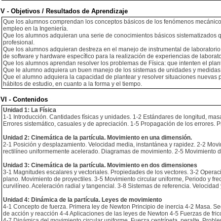
V - Objetivos / Resultados de Aprendizaje
Que los alumnos comprendan los conceptos básicos de los fenómenos mecánicos, t
empleo en la Ingeniería.
Que los alumnos adquieran una serie de conocimientos básicos sistematizados qu
profesional.
Que los alumnos adquieran destreza en el manejo de instrumental de laboratorio y
de software y hardware específico para la realización de experiencias de laborato
Que los alumnos aprendan resolver los problemas de Física: que intenten el plant
Que le alumno adquiera un buen manejo de los sistemas de unidades y medidas
Que el alumno adquiera la capacidad de plantear y resolver situaciones nuevas p
hábitos de estudio, en cuanto a la forma y el tiempo.
VI - Contenidos
Unidad 1: La Física
1-1 Introducción. Cantidades físicas y unidades. 1-2 Estándares de longitud, mas
Errores sistemático, casuales y de apreciación. 1-5 Propagación de los errores. 
Unidad 2: Cinemática de la partícula. Movimiento en una dimensión.
2-1 Posición y desplazamiento. Velocidad media, instantánea y rapidez. 2-2 Movi
rectilíneo uniformemente acelerado. Diagramas de movimiento. 2-5 Movimiento d
Unidad 3: Cinemática de la partícula. Movimiento en dos dimensiones
3-1 Magnitudes escalares y vectoriales. Propiedades de los vectores. 3-2 Operac
plano. Movimiento de proyectiles. 3-5 Movimiento circular uniforme, Periodo y fr
curvilíneo. Aceleración radial y tangencial. 3-8 Sistemas de referencia. Velocidad
Unidad 4: Dinámica de la partícula. Leyes de movimiento
4-1 Concepto de fuerza. Primera ley de Newton Principio de inercia 4-2 Masa. Se
de acción y reacción 4-4 Aplicaciones de las leyes de Newton 4-5 Fuerzas de fricc
4-7 Dinámica del movimiento circular uniforme. Fuerza centrípeta, peralte. Probl