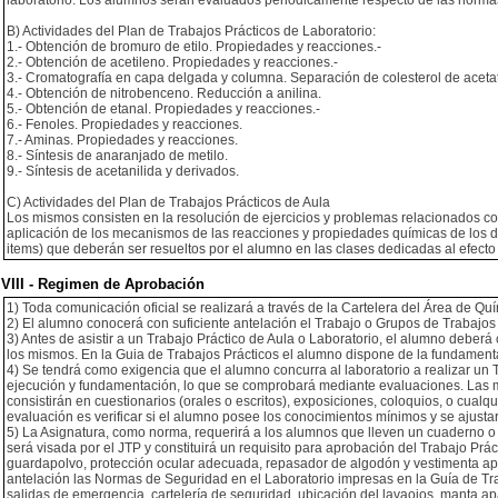
laboratorio. Los alumnos serán evaluados periódicamente respecto de las normas
B) Actividades del Plan de Trabajos Prácticos de Laboratorio:
1.- Obtención de bromuro de etilo. Propiedades y reacciones.-
2.- Obtención de acetileno. Propiedades y reacciones.-
3.- Cromatografía en capa delgada y columna. Separación de colesterol de acetat
4.- Obtención de nitrobenceno. Reducción a anilina.
5.- Obtención de etanal. Propiedades y reacciones.-
6.- Fenoles. Propiedades y reacciones.
7.- Aminas. Propiedades y reacciones.
8.- Síntesis de anaranjado de metilo.
9.- Síntesis de acetanilida y derivados.
C) Actividades del Plan de Trabajos Prácticos de Aula
Los mismos consisten en la resolución de ejercicios y problemas relacionados con
aplicación de los mecanismos de las reacciones y propiedades químicas de los dis
items) que deberán ser resueltos por el alumno en las clases dedicadas al efecto
VIII - Regimen de Aprobación
1) Toda comunicación oficial se realizará a través de la Cartelera del Área de Qu
2) El alumno conocerá con suficiente antelación el Trabajo o Grupos de Trabajos a
3) Antes de asistir a un Trabajo Práctico de Aula o Laboratorio, el alumno deb
los mismos. En la Guia de Trabajos Prácticos el alumno dispone de la fundamenta
4) Se tendrá como exigencia que el alumno concurra al laboratorio a realizar un
ejecución y fundamentación, lo que se comprobará mediante evaluaciones. Las m
consistirán en cuestionarios (orales o escritos), exposiciones, coloquios, o cual
evaluación es verificar si el alumno posee los conocimientos mínimos y se ajusta
5) La Asignatura, como norma, requerirá a los alumnos que lleven un cuaderno o l
será visada por el JTP y constituirá un requisito para aprobación del Trabajo Pr
guardapolvo, protección ocular adecuada, repasador de algodón y vestimenta ap
antelación las Normas de Seguridad en el Laboratorio impresas en la Guía de Trab
salidas de emergencia, cartelería de seguridad, ubicación del lavaojos, manta 