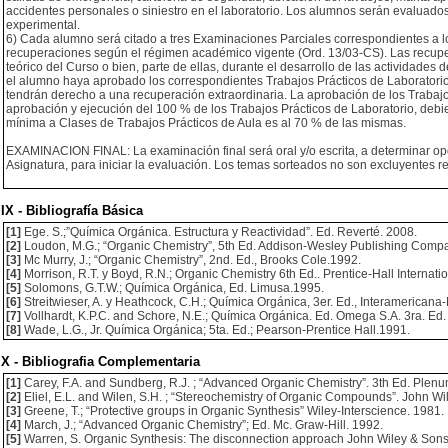
accidentes personales o siniestro en el laboratorio. Los alumnos serán evaluado
experimental.
6) Cada alumno será citado a tres Examinaciones Parciales correspondientes a los
recuperaciones según el régimen académico vigente (Ord. 13/03-CS). Las recupe
teórico del Curso o bien, parte de ellas, durante el desarrollo de las actividade
el alumno haya aprobado los correspondientes Trabajos Prácticos de Laboratori
tendrán derecho a una recuperación extraordinaria. La aprobación de los Trabaj
aprobación y ejecución del 100 % de los Trabajos Prácticos de Laboratorio, debie
mínima a Clases de Trabajos Prácticos de Aula es al 70 % de las mismas.
EXAMINACION FINAL: La examinación final será oral y/o escrita, a determinar o
Asignatura, para iniciar la evaluación. Los temas sorteados no son excluyentes r
IX - Bibliografía Básica
[1]
Ege. S.;”Química Orgánica. Estructura y Reactividad”. Ed. Reverté. 2008.
[2]
Loudon, M.G.; “Organic Chemistry”, 5th Ed. Addison-Wesley Publishing Comp
[3]
Mc Murry, J.; “Organic Chemistry”, 2nd. Ed., Brooks Cole.1992.
[4]
Morrison, R.T. y Boyd, R.N.; Organic Chemistry 6th Ed.. Prentice-Hall Internati
[5]
Solomons, G.T.W.; Química Orgánica, Ed. Limusa.1995.
[6]
Streitwieser, A. y Heathcock, C.H.; Química Orgánica, 3er. Ed., Interamericana-
[7]
Vollhardt, K.P.C. and Schore, N.E.; Química Orgánica. Ed. Omega S.A. 3ra. Ed.
[8]
Wade, L.G., Jr. Química Orgánica; 5ta. Ed.; Pearson-Prentice Hall.1991.
X - Bibliografia Complementaria
[1]
Carey, F.A. and Sundberg, R.J. ; “Advanced Organic Chemistry”. 3th Ed. Plenu
[2]
Eliel, E.L. and Wilen, S.H. ; “Stereochemistry of Organic Compounds”. John Wi
[3]
Greene, T.; “Protective groups in Organic Synthesis” Wiley-Interscience. 1981.
[4]
March, J.; “Advanced Organic Chemistry”; Ed. Mc. Graw-Hill. 1992.
[5]
Warren, S. Organic Synthesis: The disconnection approach John Wiley & Sons