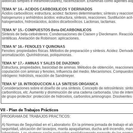
aldólicas simples e intramoleculares), racemización. Enaminas como agentes alq
TEMA N° 14.- ACIDOS CARBOXILICOS Y DERIVADOS
Ácidos carboxílicos: estructura; acidez: factores determinantes; síntesis y reaccio
halogenuros y anhídridos ácidos: estructura, síntesis, reacciones. Sustitución acil
halogenados, hidroxiácidos, ácidos dicarboxílicos. Lactonas, lactamas.
TEMA N° 15.- COMPUESTOS Beta-DICARBONILICOS
Síntesis de beta-cetoésteres: Condensaciones de Claisen y Dieckmann. Reacción 
sintéticas. Anelación de Robinson: aplicaciones.
TEMA N° 16.- FENOLES Y QUINONAS
Fenoles: propiedades físicas. Métodos de preparación y síntesis. Acidez. Deriva
aromatización. Quinhidronas, poliquinonas.
TEMA N° 17.- AMINAS Y SALES DE DIAZONIO
Estructura, propiedades, basicidad de aminas. Métodos de obtención, reacciones,
copulación con aminas y fenoles, influencia del medio. Mecanismos. Compuestos 
nitrógeno: hidrólisis, reacción de Sandmeyer.
TEMA N° 18. INTRODUCCION A LA SINTESIS ORGANICA
Consideraciones sobre el diseño de una síntesis. Concepto de retrosíntesis: sinto
carbonilicos, etc. Aumento y disminución de una cadena carbonada. Uso de inter
de grupo protector: protección de hidroxilos, carbonilos,aminogrupo. Disolventes 
VII - Plan de Trabajos Prácticos
PROGRAMA DE TRABAJOS PRACTICOS:
A) Normas de Seguridad en el Laboratorio: En la primera jornada de trabajo el al
seguridad, ubicación del lavaojos, manta apagallamas, ducha anti-incendio, man