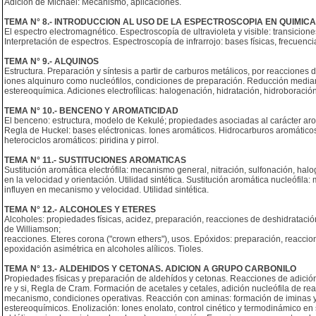
Adición de Michael: Mecanismo, aplicaciones.
TEMA N° 8.- INTRODUCCION AL USO DE LA ESPECTROSCOPIA EN QUIMIC
El espectro electromagnético. Espectroscopía de ultravioleta y visible: transicio
Interpretación de espectros. Espectroscopía de infrarrojo: bases físicas, frecuenc
TEMA N° 9.- ALQUINOS
Estructura. Preparación y síntesis a partir de carburos metálicos, por reacciones 
iones alquinuro como nucleófilos, condiciones de preparación. Reducción median
estereoquímica. Adiciones electrofílicas: halogenación, hidratación, hidroboración
TEMA N° 10.- BENCENO Y AROMATICIDAD
El benceno: estructura, modelo de Kekulé; propiedades asociadas al carácter ar
Regla de Huckel: bases eléctronicas. Iones aromáticos. Hidrocarburos aromáticos 
heterociclos aromáticos: piridina y pirrol.
TEMA N° 11.- SUSTITUCIONES AROMATICAS
Sustitución aromática electrófila: mecanismo general, nitración, sulfonación, halo
en la velocidad y orientación. Utilidad sintética. Sustitución aromática nucleófi
influyen en mecanismo y velocidad. Utilidad sintética.
TEMA N° 12.- ALCOHOLES Y ETERES
Alcoholes: propiedades físicas, acidez, preparación, reacciones de deshidratación
de Williamson;
reacciones. Eteres corona ("crown ethers"), usos. Epóxidos: preparación, reacci
epoxidación asimétrica en alcoholes alílicos. Tioles.
TEMA N° 13.- ALDEHIDOS Y CETONAS. ADICION A GRUPO CARBONILO
Propiedades físicas y preparación de aldehídos y cetonas. Reacciones de adició
re y si, Regla de Cram. Formación de acetales y cetales, adición nucleófila de re
mecanismo, condiciones operativas. Reacción con aminas: formación de iminas y
estereoquímicos. Enolización: Iones enolato, control cinético y termodinámico 