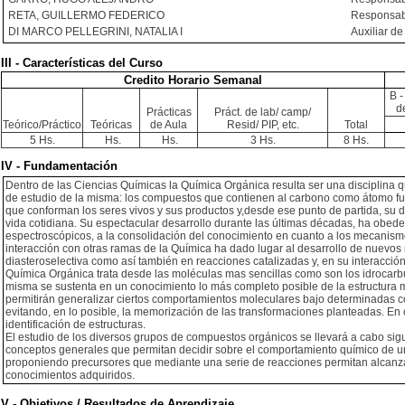
RETA, GUILLERMO FEDERICO
Responsabl
DI MARCO PELLEGRINI, NATALIA I
Auxiliar de
III - Características del Curso
Credito Horario Semanal
B -
d
Prácticas
Práct. de lab/ camp/
Teórico/Práctico
Teóricas
de Aula
Resid/ PIP, etc.
Total
5 Hs.
Hs.
Hs.
3 Hs.
8 Hs.
IV - Fundamentación
Dentro de las Ciencias Químicas la Química Orgánica resulta ser una disciplina
de estudio de la misma: los compuestos que contienen al carbono como átomo fun
que conforman los seres vivos y sus productos y,desde ese punto de partida, su 
vida cotidiana. Su espectacular desarrollo durante las últimas décadas, ha obede
espectroscópicos, a la consolidación del conocimiento en cuanto a los mecanism
interacción con otras ramas de la Química ha dado lugar al desarrollo de nuevos 
diasteroselectiva como así también en reacciones catalizadas y, en su interacción
Química Orgánica trata desde las moléculas mas sencillas como son los idrocarbur
misma se sustenta en un conocimiento lo más completo posible de la estructura 
permitirán generalizar ciertos comportamientos moleculares bajo determinadas 
evitando, en lo posible, la memorización de las transformaciones planteadas. En
identificación de estructuras.
El estudio de los diversos grupos de compuestos orgánicos se llevará a cabo s
conceptos generales que permitan decidir sobre el comportamiento químico de un
proponiendo precursores que mediante una serie de reacciones permitan alcanzar
conocimientos adquiridos.
V - Objetivos / Resultados de Aprendizaje