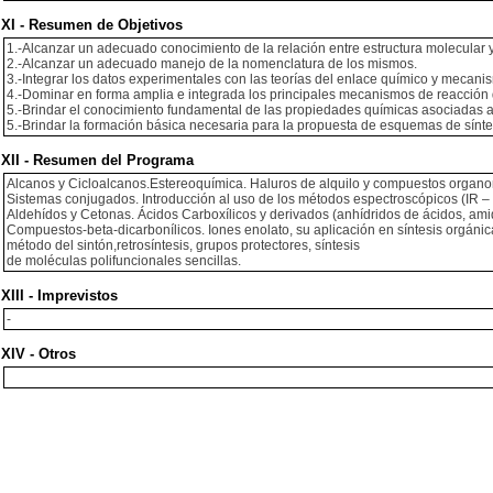
XI - Resumen de Objetivos
1.-Alcanzar un adecuado conocimiento de la relación entre estructura molecular 
2.-Alcanzar un adecuado manejo de la nomenclatura de los mismos.
3.-Integrar los datos experimentales con las teorías del enlace químico y mecani
4.-Dominar en forma amplia e integrada los principales mecanismos de reacción
5.-Brindar el conocimiento fundamental de las propiedades químicas asociadas a
5.-Brindar la formación básica necesaria para la propuesta de esquemas de sínte
XII - Resumen del Programa
Alcanos y Cicloalcanos.Estereoquímica. Haluros de alquilo y compuestos organome
Sistemas conjugados. Introducción al uso de los métodos espectroscópicos (IR – 
Aldehídos y Cetonas. Ácidos Carboxílicos y derivados (anhídridos de ácidos, ami
Compuestos-beta-dicarbonílicos. Iones enolato, su aplicación en síntesis orgánic
método del sintón,retrosíntesis, grupos protectores, síntesis
de moléculas polifuncionales sencillas.
XIII - Imprevistos
-
XIV - Otros