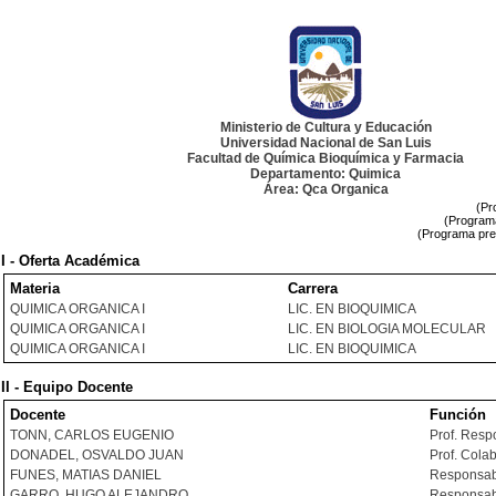
Ministerio de Cultura y Educación
Universidad Nacional de San Luis
Facultad de Química Bioquímica y Farmacia
Departamento: Quimica
Área: Qca Organica
(Pr
(Programa
(Programa pre
I - Oferta Académica
Materia
Carrera
QUIMICA ORGANICA I
LIC. EN BIOQUIMICA
QUIMICA ORGANICA I
LIC. EN BIOLOGIA MOLECULAR
QUIMICA ORGANICA I
LIC. EN BIOQUIMICA
II - Equipo Docente
Docente
Función
TONN, CARLOS EUGENIO
Prof. Resp
DONADEL, OSVALDO JUAN
Prof. Cola
FUNES, MATIAS DANIEL
Responsabl
GARRO, HUGO ALEJANDRO
Responsabl