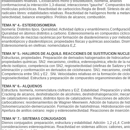
estabilidades relativas. Cicloalcanos mono y bisustituídos, isomería, análisis
conformacional,la interacción 1,3-diaxial, interacciones "gauche". Compuestos b
moléculas policíclicas. Reactividad de carbociclos.Regla de Bredt. Síntesis de al
radicales libres: estabilidades relativas. Reactividad de halógenos frente a me
selectividad, balance energético. Pirólisis de alcanos; combustión.
TEMA N° 4.- ESTEREOISOMERIA
Isomería: Distintos tipos. Quiralidad. Actividad óptica y enantiómeros.Configur
Quiralidad en átomos distintos a carbono. Estereoisomería en compuestos cíclico
Resolución de mezclas racémicas por formación de diastereómeros y por métodos
enantiotópicos y diasterotópicos; propiedades físicas y químicas asociadas. Disim
Estereoisomería en olefinas: nomenclatura E,Z.
TEMA N° 5.- HALUROS DE ALQUIL0. REACCIONES DE SUSTITUCION NUCLEO
Estructuras, propiedades. Preparación de derivados halogenados de hidrocarbur
propiedades químicas. SN2: mecanismo, cinética, estereoquímica; efecto de la natu
efecto isotópico, competencia con SN2, regioselectividad (olefinas de Saitzev 
eliminación y conformación en derivados de ciclohexano. SN1: mecanismo, cinétic
Competencia entre SN1 y E2 . SNi. Velocidades relativas en la formación de cicl
regioselectividad. Estructura y preparación de compuestos organominerales de lit
TEMA N° 6.- ALQUENOS
Estructura. Isomería, nomenclatura cis/trans y E/Z. Estabilidad. Preparación y sínte
Cracking de alcanos, deshidratación de alcoholes, deshidrohalogenación; mecani
de catalizadores quirales; distintos tipos de catalizadores. Reacciones de adició
carbocationes: reordenamientos de Wagner-Meerwein. Adición de haluros de hidró
Solvomercuración-demercuración. Formación de halohidrinas. Hidroboración-oxid
Apertura de anillos oxirano: regio y estereoselectividad. Reacciones de inserci
TEMA N° 7.- SISTEMAS CONJUGADOS
Dienos conjugados: preparación, estructura y estabilidad. Adición- 1,2 y1,4. Contr
consideraciones estereoquímicas. Reactividad en sistemas alílicos: cationes, anion