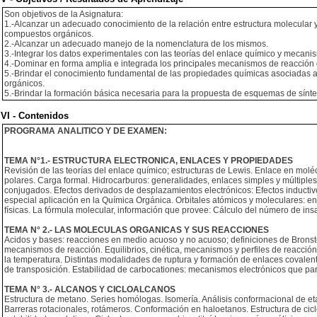
Son objetivos de la Asignatura:
1.-Alcanzar un adecuado conocimiento de la relación entre estructura molecular 
compuestos orgánicos.
2.-Alcanzar un adecuado manejo de la nomenclatura de los mismos.
3.-Integrar los datos experimentales con las teorías del enlace químico y mecani
4.-Dominar en forma amplia e integrada los principales mecanismos de reacción
5.-Brindar el conocimiento fundamental de las propiedades químicas asociadas a
orgánicos.
5.-Brindar la formación básica necesaria para la propuesta de esquemas de síntes
VI - Contenidos
PROGRAMA ANALITICO Y DE EXAMEN:
TEMA N°1.- ESTRUCTURA ELECTRONICA, ENLACES Y PROPIEDADES
Revisión de las teorías del enlace químico; estructuras de Lewis. Enlace en molé
polares. Carga formal. Hidrocarburos: generalidades, enlaces simples y múltiples
conjugados. Efectos derivados de desplazamientos electrónicos: Efectos inductivo
especial aplicación en la Química Orgánica. Orbitales atómicos y moleculares: en
físicas. La fórmula molecular, información que provee: Cálculo del número de insa
TEMA N° 2.- LAS MOLECULAS ORGANICAS Y SUS REACCIONES
Acidos y bases: reacciones en medio acuoso y no acuoso; definiciones de Bronste
mecanismos de reacción. Equilibrios, cinética, mecanismos y perfiles de reacci
la temperatura. Distintas modalidades de ruptura y formación de enlaces covalent
de transposición. Estabilidad de carbocationes: mecanismos electrónicos que par
TEMA N° 3.- ALCANOS Y CICLOALCANOS
Estructura de metano. Series homólogas. Isomería. Análisis conformacional de eta
Barreras rotacionales, rotámeros. Conformación en haloetanos. Estructura de ciclo