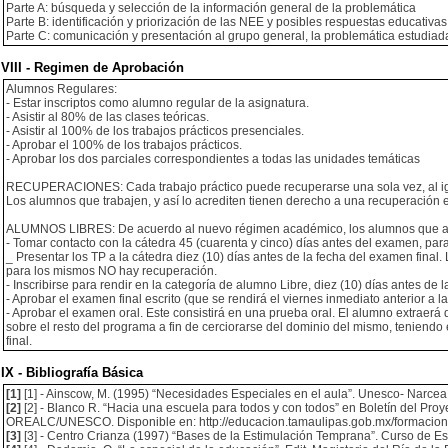
Parte A: búsqueda y selección de la información general de la problemática
Parte B: identificación y priorización de las NEE y posibles respuestas educativas
Parte C: comunicación y presentación al grupo general, la problemática estudiad
VIII - Regimen de Aprobación
Alumnos Regulares:
- Estar inscriptos como alumno regular de la asignatura.
- Asistir al 80% de las clases teóricas.
- Asistir al 100% de los trabajos prácticos presenciales.
- Aprobar el 100% de los trabajos prácticos.
- Aprobar los dos parciales correspondientes a todas las unidades temáticas
RECUPERACIONES: Cada trabajo práctico puede recuperarse una sola vez, al igu
Los alumnos que trabajen, y así lo acrediten tienen derecho a una recuperación e
ALUMNOS LIBRES: De acuerdo al nuevo régimen académico, los alumnos que aspir
- Tomar contacto con la cátedra 45 (cuarenta y cinco) días antes del examen, para
_ Presentar los TP a la cátedra diez (10) días antes de la fecha del examen final
para los mismos NO hay recuperación.
- Inscribirse para rendir en la categoría de alumno Libre, diez (10) días antes de 
- Aprobar el examen final escrito (que se rendirá el viernes inmediato anterior a 
- Aprobar el examen oral. Este consistirá en una prueba oral. El alumno extraerá d
sobre el resto del programa a fin de cerciorarse del dominio del mismo, teniendo
final.
IX - Bibliografía Básica
[1]
[1] - Ainscow, M. (1995) “Necesidades Especiales en el aula”. Unesco- Narcea
[2]
[2] - Blanco R. “Hacia una escuela para todos y con todos” en Boletín del Proy
OREALC/UNESCO. Disponible en: http://educacion.tamaulipas.gob.mx/formacio
[3]
[3] - Centro Crianza (1997) “Bases de la Estimulación Temprana”. Curso de E