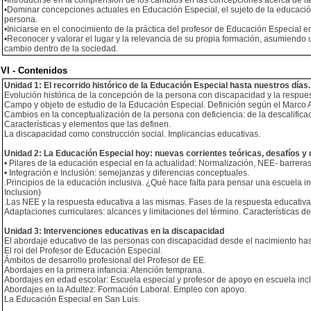
•Introducirse en la comprensión de los cambios en las concepciones acerca de l
•Dominar concepciones actuales en Educación Especial, el sujeto de la educació
persona.
•Iniciarse en el conocimiento de la práctica del profesor de Educación Especial en
•Reconocer y valorar el lugar y la relevancia de su propia formación, asumiend
cambio dentro de la sociedad.
VI - Contenidos
Unidad 1: El recorrido histórico de la Educación Especial hasta nuestros días.
Evolución histórica de la concepción de la persona con discapacidad y la respues
Campo y objeto de estudio de la Educación Especial. Definición según el Marco A
Cambios en la conceptualización de la persona con deficiencia: de la descalific
Características y elementos que las definen.
La discapacidad como construcción social. Implicancias educativas.
Unidad 2: La Educación Especial hoy: nuevas corrientes teóricas, desafíos y 
• Pilares de la educación especial en la actualidad: Normalización, NEE- barreras 
• Integración e Inclusión: semejanzas y diferencias conceptuales.
.Principios de la educación inclusiva. ¿Qué hace falta para pensar una escuela in
Inclusion)
.Las NEE y la respuesta educativa a las mismas. Fases de la respuesta educativa
Adaptaciones curriculares: alcances y limitaciones del término. Características de
Unidad 3: Intervenciones educativas en la discapacidad
El abordaje educativo de las personas con discapacidad desde el nacimiento hast
El rol del Profesor de Educación Especial.
Ámbitos de desarrollo profesional del Profesor de EE.
Abordajes en la primera infancia: Atención temprana.
Abordajes en edad escolar: Escuela especial y profesor de apoyo en escuela incl
Abordajes en la Adultez: Formación Laboral. Empleo con apoyo.
La Educación Especial en San Luis.