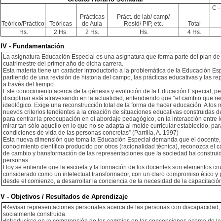
C -
Prácticas
Práct. de lab/ camp/
Teórico/Práctico
Teóricas
de Aula
Resid/ PIP, etc.
Total
Hs.
2 Hs.
2 Hs.
Hs.
4 Hs.
IV - Fundamentación
La asignatura Educación Especial es una asignatura que forma parte del plan de 
cuatrimestre del primer año de dicha carrera.
Esta materia tiene un carácter introductorio a la problemática de la Educación Es
partiendo de una revisión de historia del campo, las prácticas educativas y las r
a través del tiempo.
Este conocimiento acerca de la génesis y evolución de la Educación Especial, p
disciplinar está atravesando en la actualidad, entendiendo que “el cambio que rec
ideológico. Exige una reconstrucción total de la forma de hacer educación. A l
nuevos criterios tendientes a la creación de situaciones educativas construidas d
para centrar la preocupación en el abordaje pedagógico, en la interacción entre 
mirar tan sólo aquello en lo que no se adapta al molde curricular establecido, par
condiciones de vida de las personas concretas” (Parrilla, A. 1997)
Esta nueva dimensión que toma la Educación Especial demanda que el docente, 
conocimiento científico producido por otros (racionalidad técnica), reconozca el
de cambio y transformación de las representaciones que la sociedad ha construid
personas.
Hoy se entiende que la escuela y la formación de los docentes son elementos cru
considerado como un intelectual transformador, con un claro compromiso ético y p
desde el comienzo, a desarrollar la conciencia de la necesidad de la capacitación
V - Objetivos / Resultados de Aprendizaje
•Revisar representaciones personales acerca de las personas con discapacidad, l
socialmente construida.