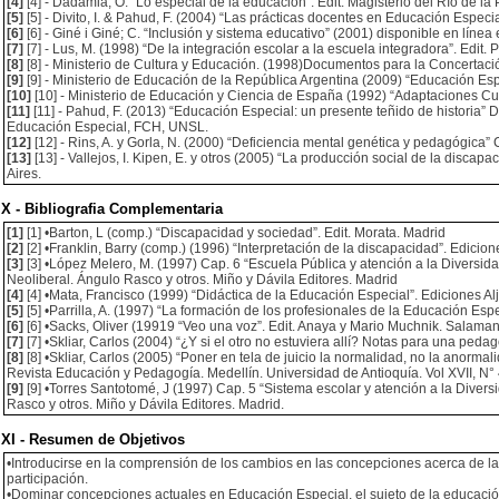
[4]
[4] - Dadamia, O. “Lo especial de la educación”. Edit. Magisterio del Río de la P
[5]
[5] - Divito, I. & Pahud, F. (2004) “Las prácticas docentes en Educación Especi
[6]
[6] - Giné i Giné; C. “Inclusión y sistema educativo” (2001) disponible en líne
[7]
[7] - Lus, M. (1998) “De la integración escolar a la escuela integradora”. Edit.
[8]
[8] - Ministerio de Cultura y Educación. (1998)Documentos para la Concertaci
[9]
[9] - Ministerio de Educación de la República Argentina (2009) “Educación Esp
[10]
[10] - Ministerio de Educación y Ciencia de España (1992) “Adaptaciones Cur
[11]
[11] - Pahud, F. (2013) “Educación Especial: un presente teñido de historia
Educación Especial, FCH, UNSL.
[12]
[12] - Rins, A. y Gorla, N. (2000) “Deficiencia mental genética y pedagógica
[13]
[13] - Vallejos, I. Kipen, E. y otros (2005) “La producción social de la disca
Aires.
X - Bibliografia Complementaria
[1]
[1] •Barton, L (comp.) “Discapacidad y sociedad”. Edit. Morata. Madrid
[2]
[2] •Franklin, Barry (comp.) (1996) “Interpretación de la discapacidad”. Edici
[3]
[3] •López Melero, M. (1997) Cap. 6 “Escuela Pública y atención a la Diversida
Neoliberal. Ángulo Rasco y otros. Miño y Dávila Editores. Madrid
[4]
[4] •Mata, Francisco (1999) “Didáctica de la Educación Especial”. Ediciones Al
[5]
[5] •Parrilla, A. (1997) “La formación de los profesionales de la Educación Esp
[6]
[6] •Sacks, Oliver (19919 “Veo una voz”. Edit. Anaya y Mario Muchnik. Salama
[7]
[7] •Skliar, Carlos (2004) “¿Y si el otro no estuviera allí? Notas para una peda
[8]
[8] •Skliar, Carlos (2005) “Poner en tela de juicio la normalidad, no la anormal
Revista Educación y Pedagogía. Medellín. Universidad de Antioquía. Vol XVII, N° 
[9]
[9] •Torres Santotomé, J (1997) Cap. 5 “Sistema escolar y atención a la Divers
Rasco y otros. Miño y Dávila Editores. Madrid.
XI - Resumen de Objetivos
•Introducirse en la comprensión de los cambios en las concepciones acerca de la 
participación.
•Dominar concepciones actuales en Educación Especial, el sujeto de la educació