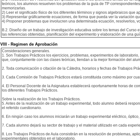
teóricos, los alumnos resuelven los problemas de la guía de TP correspondientes 
memorizarlas.
2) Leer el significado físico de los diferentes términos y signos algebraicos que
3) Representar gráficamente ecuaciones, de forma que pueda ver la variación qu
4) Proponer problemas que involucren una determinada ecuación, resolverlos, vol
B.2. Diseño de un trabajo de investigación educativa sobre los temas del Curso 
las referencias obtenidas, planificación del experimento y elaboración de una guí
VIII - Regimen de Aprobación
Consideraciones generales.
1. Son Trabajos Prácticos los ejercicios, problemas, experimentos de laboratori
que, conjuntamente con las clases teóricas, tiendan a la mejor formación del alu
2. Toda comunicación o citación de la Cátedra, horarios y fechas de Trabajos Pr
3. Cada Comisión de Trabajos Prácticos estará constituida como máximo por cua
4. El Personal Docente de la Asignatura establecerá oportunamente horas de consu
los diferentes Trabajos Prácticos.
Sobre la realización de los Trabajos Prácticos.
5. Antes de la realización de un trabajo experimental, todo alumno deberá respon
el referido cuestionario.
6. En ningún caso los alumnos iniciarán un trabajo experimental eléctrico, óptic
7. Cada alumno dejará su sector de trabajo y el material utilizado en cada exper
8. Los Trabajos Prácticos de Aula consistirán en la resolución de problemas, apl
experimentales obtenidos en el laboratorio.