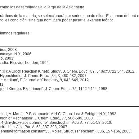
como los desarrollados a lo largo de la Asignatura.
cticos de la materia, se seleccionará por sorteo uno de ellos. El alumno deberá re
o, es condición ‘sine qua nom’ para poder pasar al examen teórico.
alumnos regulares.
ires, 2008.
namaya, N.Y., 2006.
co, 2003.
madia. Elsevier, London, 1994.
on(III): A Clock Reaction Kinetic Study’, J. Chem. Educ., 89, 540&#8722;544, 2012.
ypochlorite’, J. Chem. Educ., 84, 3, 480-482, 2007.
ic Medium’, E-Journal of Chemistry, 9, 642-649, 2012.
11.
gned Kinetics Experiment’. J. Chem. Educ., 75, 1142-1444, 1998.
es', A. Martin, P. Bustamante, A.H.C. Chun. Lea & Febiger, N.Y., 1993.
cidation of Mechanism', J. Chem. Educ., 77, 506-509, 2000.
2,4-dihydroxy-acetophenone', Spectrochim. Acta A, 77, 51-58, 2010.
ectrochim. Acta Part A, 68, 387-393, 2007.
enolate formation constant', J. Molec. Struct. (Theochem), 636, 157-166, 2003.