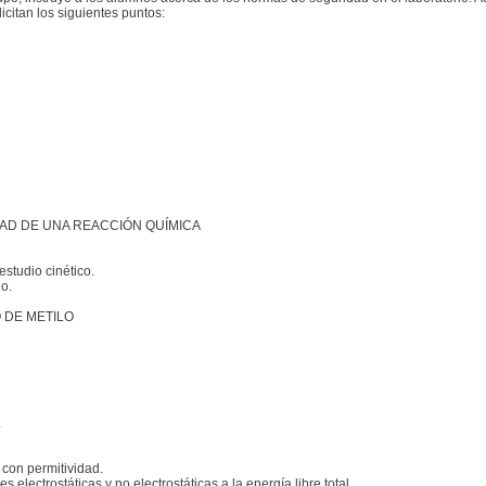
citan los siguientes puntos:
DAD DE UNA REACCIÓN QUÍMICA
estudio cinético.
io.
O DE METILO
.
 con permitividad.
s electrostáticas y no electrostáticas a la energía libre total.