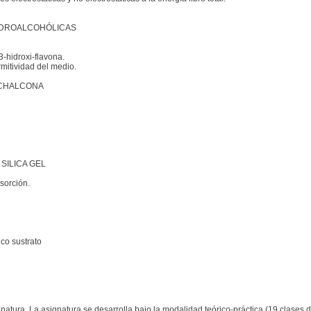
HIDROALCOHÓLICAS
-hidroxi-flavona.
rmitividad del medio.
I-CHALCONA
SILICA GEL
sorción.
co sustrato
atura. La asignatura se desarrolla bajo la modalidad teórico-práctica (19 clases d