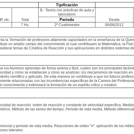
Tipificación
B - Teoria con prácticas de aula y
laboratorio
Periodo
P, etc.
Total
Desde
7 Hs.
2º Cuatrimestre
06/08/2012
nta la ‘formación de profesores altamente capacitados en la enseñanza de la Química
tituye un amplio campo del conocimiento al cual contribuyen la Matemática, la Físic
onsiderar temas de Cinética de Reacción y sus aplicaciones en distintos sistemas de
los Alumnos aprendan de forma amena y fácil, cuáles son los principales factores
locidad y cómo se establecen y cómo se analizan, los mecanismos de reacción e
erés científico y aplicado. De esta manera se contribuye a que los futuros profesore
mamente relacionadas con las incumbencias específicas de la Carrera del Profesora
 conocimiento y estimulará la formación de un espíritu critico y creativo.
locidad de reacción: orden de reacción y constante de velocidad específica. Medida
rico. Método de las series del tiempo. Período de vida media. Método diferencial.
rencial y período de vida media. Reacciones de orden "n": aplicación de los método
ones laterales.