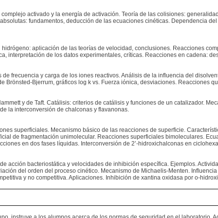
l complejo activado y la energía de activación. Teoría de las colisiones: generalid
 absolutas: fundamentos, deducción de las ecuaciones cinéticas. Dependencia del f
 hidrógeno: aplicación de las teorías de velocidad, conclusiones. Reacciones comp
 interpretación de los datos experimentales, críticas. Reacciones en cadena: de
s de frecuencia y carga de los iones reactivos. Análisis de la influencia del disolve
ón de Brönsted-Bjerrum, gráficos log k vs. Fuerza iónica, desviaciones. Reacciones q
mett y de Taft. Catálisis: criterios de catálisis y funciones de un catalizador. Me
de la interconversión de chalconas y flavanonas.
ones superficiales. Mecanismo básico de las reacciones de superficie. Característic
ficial de fragmentación unimolecular. Reacciones superficiales bimoleculares. Ecu
acciones en dos fases líquidas. Interconversión de 2’-hidroxichalconas en ciclohe
e acción bacteriostática y velocidades de inhibición específica. Ejemplos. Activ
iación del orden del proceso cinético. Mecanismo de Michaelis-Menten. Influencia 
petitiva y no competitiva. Aplicaciones. Inhibición de xantina oxidasa por o-hidro
po, instruye a los alumnos acerca de los normas de seguridad en el laboratorio. A