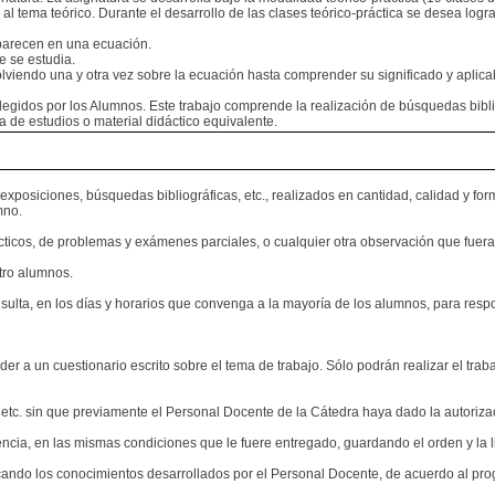
al tema teórico. Durante el desarrollo de las clases teórico-práctica se desea lo
 aparecen en una ecuación.
e se estudia.
viendo una y otra vez sobre la ecuación hasta comprender su significado y aplicab
elegidos por los Alumnos. Este trabajo comprende la realización de búsquedas bib
a de estudios o material didáctico equivalente.
o, exposiciones, búsquedas bibliográficas, etc., realizados en cantidad, calidad 
mno.
ácticos, de problemas y exámenes parciales, o cualquier otra observación que fuera
tro alumnos.
lta, en los días y horarios que convenga a la mayoría de los alumnos, para respon
der a un cuestionario escrito sobre el tema de trabajo. Sólo podrán realizar el tra
o, etc. sin que previamente el Personal Docente de la Cátedra haya dado la autoriz
iencia, en las mismas condiciones que le fuere entregado, guardando el orden y la 
icando los conocimientos desarrollados por el Personal Docente, de acuerdo al pro