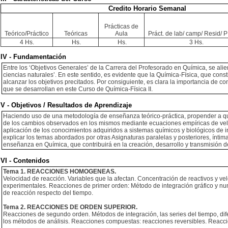
Credito Horario Semanal
Prácticas de
Teórico/Práctico
Teóricas
Aula
Práct. de lab/ camp/ Resid/ PI
4 Hs.
Hs.
Hs.
3 Hs.
IV - Fundamentación
Entre los ‘Objetivos Generales’ de la Carrera del Profesorado en Química, se alie
ciencias naturales’. En este sentido, es evidente que la Química-Física, que cons
alcanzar los objetivos precitados. Por consiguiente, es clara la importancia de c
que se desarrollan en este Curso de Química-Física II.
V - Objetivos / Resultados de Aprendizaje
Haciendo uso de una metodología de enseñanza teórico-práctica, propender a que 
de los cambios observados en los mismos mediante ecuaciones empíricas de ve
aplicación de los conocimientos adquiridos a sistemas químicos y biológicos de int
explicar los temas abordados por otras Asignaturas paralelas y posteriores, ínti
enseñanza en Química, que contribuirá en la creación, desarrollo y transmisión del
VI - Contenidos
Tema 1. REACCIONES HOMOGENEAS.
Velocidad de reacción. Variables que la afectan. Concentración de reactivos y ve
experimentales. Reacciones de primer orden: Método de integración gráfico y numé
de reacción respecto del tiempo.
Tema 2. REACCIONES DE ORDEN SUPERIOR.
Reacciones de segundo orden. Métodos de integración, las series del tiempo, dife
los métodos de análisis. Reacciones compuestas: reacciones reversibles. Reacci