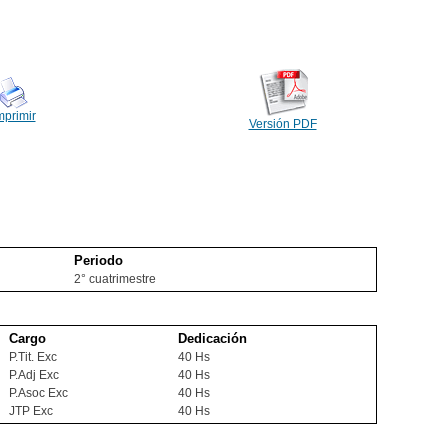
mprimir
Versión PDF
Periodo
2° cuatrimestre
Cargo
Dedicación
P.Tit. Exc
40 Hs
P.Adj Exc
40 Hs
P.Asoc Exc
40 Hs
JTP Exc
40 Hs