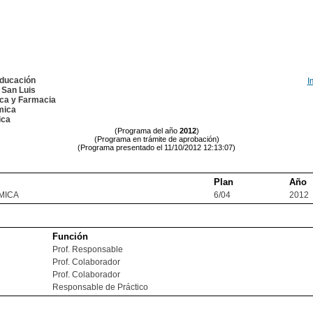
Educación
I
 San Luis
ica y Farmacia
mica
ica
(Programa del año
2012
)
(Programa en trámite de aprobación)
(Programa presentado el 11/10/2012 12:13:07)
Plan
Año
MICA
6/04
2012
Función
Prof. Responsable
Prof. Colaborador
Prof. Colaborador
Responsable de Práctico