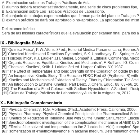
A. Examinación sobre los Trabajos Prácticos de Aula.
El alumno deberá resolver satisfactoriamente, una serie de cinco problemas tipo, 
B. Examinación sobre Los Trabajos Prácticos de Laboratorio.
Del conjunto de trabajos experimentales que forman parte del plan de Trabajos Prá
El examen práctico se dará por aprobado o no-aprobado. La aprobación del mism
Del examen teórico:
Será de las mismas características que la evaluación por examen final, para los 
IX - Bibliografía Básica
[1]
‘Química Física’, P. W. Atkins. 8ª ed., Editorial Médica Panamericana, Buenos A
[2]
'Chemical Kinetics and Reactions Dynamics', S.K. Upadhayay. Ed. Springer-A
[3]
'Fisicoquímica', K.J. Laidler, J.H. Meiser. Compañía Editorial Continental, Méxi
[4]
‘Organic Reactions. Equilibria, Kinetics and Mechanism’, F. Ruff and I.G. Csiz
[5]
‘Chemical Kinetics’, Keith J. Laidler. 3rd ed. Harper-Collins. NY, 1987.
[6]
‘‘The Effect of Temperature and Ionic Strength on the Oxidation of Iodide by Ir
[7]
‘An Inexpensive Kinetic Study: The Reaction FD&C Red #3 (Erythrosin B) with H
[8]
‘Kinetics and Mechanism of Oxidation of Diethyl Ether by Chloramine-T in Acid
[9]
‘An Introduction to Enzyme Kinetics', Part Deux. J. Chem. Educ., 88, 63–66, 20
[10]
‘The Reaction of a Food Colorant with Sodium Hypochlorite. A Student - Desi
[11]
Guías de Trabajo Prácticos de Laboratorio y Aula de la Asignatura, 2012.
X - Bibliografia Complementaria
[1]
‘Physical Chemistry', R.G. Mortimer. 2º Ed., Academic Press, California, 2000.
[2]
‘Physical Pharmacy: Physical Chemical Principles in the Pharmaceutical Scienc
[3]
‘Kinetics of Reduction of Toluidine Blue with Sulfite Kinetic Salt Effect in Elu
[4]
‘Spectrophotometric investigation of the complexation mechanism of Al(III) by 
[5]
‘Effects of the solvent and temperature on the 2:1 catechol-Al(III)-complex'. Sp
[6]
‘Isomerization of 4'methoxyflavanone in alkaline medium. Determination of the 