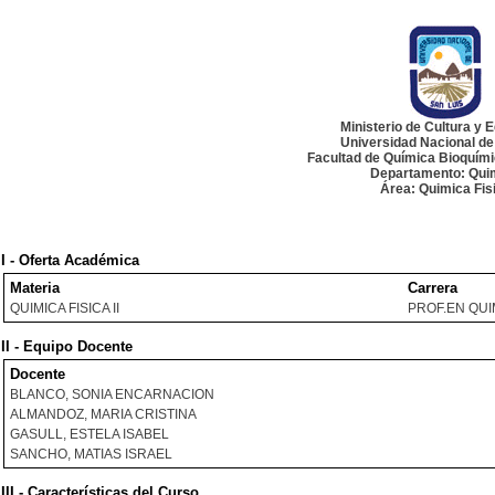
Ministerio de Cultura y 
Universidad Nacional de
Facultad de Química Bioquím
Departamento: Qui
Área: Quimica Fis
I - Oferta Académica
Materia
Carrera
QUIMICA FISICA II
PROF.EN QUI
II - Equipo Docente
Docente
BLANCO, SONIA ENCARNACION
ALMANDOZ, MARIA CRISTINA
GASULL, ESTELA ISABEL
SANCHO, MATIAS ISRAEL
III - Características del Curso