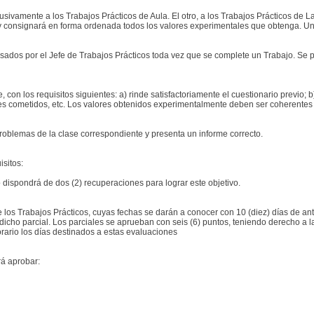
vamente a los Trabajos Prácticos de Aula. El otro, a los Trabajos Prácticos de L
 consignará en forma ordenada todos los valores experimentales que obtenga. Una v
isados por el Jefe de Trabajos Prácticos toda vez que se complete un Trabajo. Se 
con los requisitos siguientes: a) rinde satisfactoriamente el cuestionario previo; 
es cometidos, etc. Los valores obtenidos experimentalmente deben ser coherentes c
roblemas de la clase correspondiente y presenta un informe correcto.
isitos:
o dispondrá de dos (2) recuperaciones para lograr este objetivo.
bre los Trabajos Prácticos, cuyas fechas se darán a conocer con 10 (diez) días de 
dicho parcial. Los parciales se aprueban con seis (6) puntos, teniendo derecho a 
rario los días destinados a estas evaluaciones
rá aprobar: