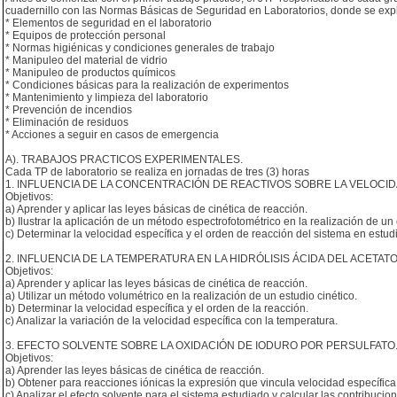
cuadernillo con las Normas Básicas de Seguridad en Laboratorios, donde se expli
* Elementos de seguridad en el laboratorio
* Equipos de protección personal
* Normas higiénicas y condiciones generales de trabajo
* Manipuleo del material de vidrio
* Manipuleo de productos químicos
* Condiciones básicas para la realización de experimentos
* Mantenimiento y limpieza del laboratorio
* Prevención de incendios
* Eliminación de residuos
* Acciones a seguir en casos de emergencia
A). TRABAJOS PRACTICOS EXPERIMENTALES.
Cada TP de laboratorio se realiza en jornadas de tres (3) horas
1. INFLUENCIA DE LA CONCENTRACIÓN DE REACTIVOS SOBRE LA VELOCI
Objetivos:
a) Aprender y aplicar las leyes básicas de cinética de reacción.
b) Ilustrar la aplicación de un método espectrofotométrico en la realización de un 
c) Determinar la velocidad específica y el orden de reacción del sistema en estud
2. INFLUENCIA DE LA TEMPERATURA EN LA HIDRÓLISIS ÁCIDA DEL ACETAT
Objetivos:
a) Aprender y aplicar las leyes básicas de cinética de reacción.
a) Utilizar un método volumétrico en la realización de un estudio cinético.
b) Determinar la velocidad específica y el orden de la reacción.
c) Analizar la variación de la velocidad específica con la temperatura.
3. EFECTO SOLVENTE SOBRE LA OXIDACIÓN DE IODURO POR PERSULFATO
Objetivos:
a) Aprender las leyes básicas de cinética de reacción.
b) Obtener para reacciones iónicas la expresión que vincula velocidad específica
c) Analizar el efecto solvente para el sistema estudiado y calcular las contribucione