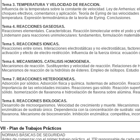
Tema 3. TEMPERATURA Y VELOCIDAD DE REACCION.
Influencia de la temperatura sobre la constante de velocidad. Ley de Arrhenius: e
choques efectivos, comentarios y aplicación. Teoría de Eyring de las velocidades
temperatura. Expresión termodinámica de la teoría de Eyring. Conclusiones.
Tema 4. REACCIONES GASEOSAS.
Reacciones elementales. Características. Reacción bimolecular entre el yodo y el
Lindemann para reacciones unimoleculares: fundamentos, formulación matemática,
Tema 5. REACCIONES IONICAS.
Reacciones entre iones. Interacciones electrostáticas y no electrostáticas, factore
activación y efecto de electro-restricción. Influencia de la fuerza iónica: ecuaci
Tema 6. MECANISMOS. CATALISIS HOMOGENEA.
Mecanismos de reacción. Sustituyentes y velocidad de reacción. Relaciones de Ham
Mecanismos de reacción de la hidrólisis de ésteres. Empleo de isótopos. Estudio 
Tema 7. REACCIONES HETEROGENEAS.
Adsorción por sólidos. Adsorción física y química. Isotermas de adsorción. Reacci
Importancia de las velocidades iniciales. Reacciones gas-sólido. Reacción super
sólido. Isomerización de flavanona e hidroxilación de flavona sobre alúmina. Re
Tema 8. REACCIONES BIOLOGICAS.
Desarrollo de microorganismos. Velocidad de crecimiento y muerte. Mecanismos d
enzimáticas de sustrato único. Dependencia con la concentración de sustrato: var
flavanona. Mecanismo de bioconversión. Inhibición enzimática: competitiva, incom
VII - Plan de Trabajos Prácticos
NORMAS BÁSICAS DE SEGURIDAD
Antes de comenzar con el primer trabajo práctico, el JTP responsable de cada gru