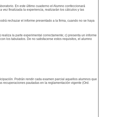
aboratorio. En este último cuaderno el Alumno confeccionará
ez finalizada la experiencia, realizarán los cálculos y las
podrá rechazar el informe presentado a la firma, cuando no se haya
b) realiza la parte experimental correctamente; c) presenta un informe
on los tabulados. De no satisfacerse estos requisitos, el alumno
anticipación. Podrán rendir cada examen parcial aquellos alumnos que
las recuperaciones pautadas en la reglamentación vigente (Ord.