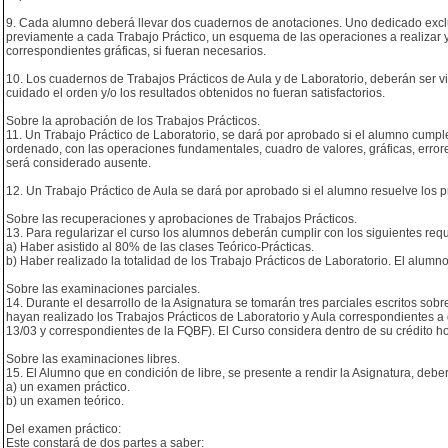
9. Cada alumno deberá llevar dos cuadernos de anotaciones. Uno dedicado exclusi
previamente a cada Trabajo Práctico, un esquema de las operaciones a realizar y
correspondientes gráficas, si fueran necesarios.
10. Los cuadernos de Trabajos Prácticos de Aula y de Laboratorio, deberán ser v
cuidado el orden y/o los resultados obtenidos no fueran satisfactorios.
Sobre la aprobación de los Trabajos Prácticos.
11. Un Trabajo Práctico de Laboratorio, se dará por aprobado si el alumno cumple, 
ordenado, con las operaciones fundamentales, cuadro de valores, gráficas, error
será considerado ausente.
12. Un Trabajo Práctico de Aula se dará por aprobado si el alumno resuelve los p
Sobre las recuperaciones y aprobaciones de Trabajos Prácticos.
13. Para regularizar el curso los alumnos deberán cumplir con los siguientes requ
a) Haber asistido al 80% de las clases Teórico-Prácticas.
b) Haber realizado la totalidad de los Trabajo Prácticos de Laboratorio. El alumn
Sobre las examinaciones parciales.
14. Durante el desarrollo de la Asignatura se tomarán tres parciales escritos so
hayan realizado los Trabajos Prácticos de Laboratorio y Aula correspondientes a 
13/03 y correspondientes de la FQBF). El Curso considera dentro de su crédito ho
Sobre las examinaciones libres.
15. El Alumno que en condición de libre, se presente a rendir la Asignatura, debe
a) un examen práctico.
b) un examen teórico.
Del examen práctico:
Este constará de dos partes a saber: