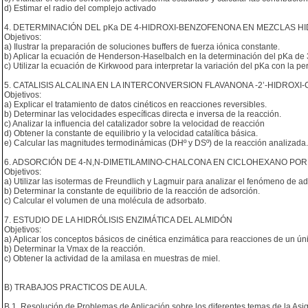
d) Estimar el radio del complejo activado
4. DETERMINACIÓN DEL pKa DE 4-HIDROXI-BENZOFENONA EN MEZCLAS 
Objetivos:
a) Ilustrar la preparación de soluciones buffers de fuerza iónica constante.
b) Aplicar la ecuación de Henderson-Haselbalch en la determinación del pKa de 3
c) Utilizar la ecuación de Kirkwood para interpretar la variación del pKa con la pe
5. CATALISIS ALCALINA EN LA INTERCONVERSION FLAVANONA -2’-HIDROX
Objetivos:
a) Explicar el tratamiento de datos cinéticos en reacciones reversibles.
b) Determinar las velocidades específicas directa e inversa de la reacción.
c) Analizar la influencia del catalizador sobre la velocidad de reacción
d) Obtener la constante de equilibrio y la velocidad catalítica básica.
e) Calcular las magnitudes termodinámicas (DHº y DSº) de la reacción analizada.
6. ADSORCIÓN DE 4-N,N-DIMETILAMINO-CHALCONA EN CICLOHEXANO POR 
Objetivos:
a) Utilizar las isotermas de Freundlich y Lagmuir para analizar el fenómeno de ad
b) Determinar la constante de equilibrio de la reacción de adsorción.
c) Calcular el volumen de una molécula de adsorbato.
7. ESTUDIO DE LA HIDRÓLISIS ENZIMÁTICA DEL ALMIDÓN
Objetivos:
a) Aplicar los conceptos básicos de cinética enzimática para reacciones de un úni
b) Determinar la Vmax de la reacción.
c) Obtener la actividad de la amilasa en muestras de miel.
B) TRABAJOS PRACTICOS DE AULA.
B.1. Resolución de Problemas de Aplicación sobre los diferentes temas de la Asign