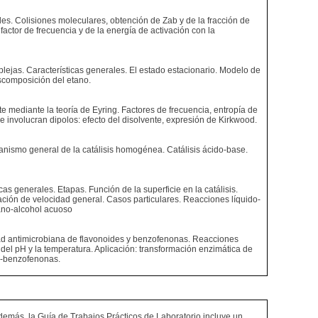
ades. Colisiones moleculares, obtención de Zab y de la fracción de
actor de frecuencia y de la energía de activación con la
lejas. Características generales. El estado estacionario. Modelo de
scomposición del etano.
nte mediante la teoría de Eyring. Factores de frecuencia, entropía de
ue involucran dipolos: efecto del disolvente, expresión de Kirkwood.
canismo general de la catálisis homogénea. Catálisis ácido-base.
as generales. Etapas. Función de la superficie en la catálisis.
ación de velocidad general. Casos particulares. Reacciones líquido-
xano-alcohol acuoso
idad antimicrobiana de flavonoides y benzofenonas. Reacciones
del pH y la temperatura. Aplicación: transformación enzimática de
xi-benzofenonas.
demás, la Guía de Trabajos Prácticos de Laboratorio incluye un