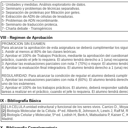
1- Unidades y medidas. Análisis exploratorio de datos.
2- Seminario y problemas de técnicas separativas.
3- Separación de proteínas por filtración por geles.
4- Extracción de ADN de células de levaduras.
5- Problemas de ADN recombinante.
6- Seminario de traducción proteica.
7- Charla debate - Transgénicos
VIII - Regimen de Aprobación
PROMOCION SIN EXAMEN:
Para alcanzar la aprobación de esta asignatura se deberá cumplimentar los siguie
1. Asistir al menos al 80% de las clases teóricas.
2. Aprobar el 100% de Trabajos Prácticos, mediante la aprobación del cuestionario
práctico, cuando el jefe lo requiera. El alumno tendrá derecho a 1 (una) recupera
3. Aprobar las evaluaciones parciales con nota 7 (70%) o mayor. El alumno tendr
4. Aprobar la evaluación final integradora. El alumno tendrá derecho a 1 (una) re
REGULARIDAD: Para alcanzar la condición de regular el alumno deberá cumplir co
1. Aprobar las evaluaciones parciales con nota 4 (60%). El alumno tendrá dere
uno de los exámenes.
2. Aprobar el 100% de los trabajos prácticos. El alumno, deberá responder satisfa
tareas a realizar en el práctico, cuando el jefe lo requiera. El alumno tendrá der
IX - Bibliografía Básica
[1]
LA CELULA unidad estructural y funcional de los seres vivos. Carrizo D., Moyan
[2]
Biología Molecular de la Célula. 4ª ed. Alberts B, Johnson A, Lewis J, Raff M,
[3]
Biología Celular y Molecular, 5ª ed. Lodish H, Berk A, Matsudaira P, Kaiser C,
Madrid.
X - Bibliografia Complementaria