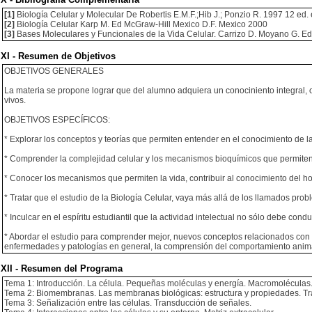
[1]
Biología Celular y Molecular De Robertis E.M.F.;Hib J.; Ponzio R. 1997 12 ed. 
[2]
Biología Celular Karp M. Ed McGraw-Hill Mexico D.F. Mexico 2000
[3]
Bases Moleculares y Funcionales de la Vida Celular. Carrizo D. Moyano G. Ed.
XI - Resumen de Objetivos
OBJETIVOS GENERALES
La materia se propone lograr que del alumno adquiera un conociniento integral, ob
vivos.
OBJETIVOS ESPECÍFICOS:
* Explorar los conceptos y teorías que permiten entender en el conocimiento de la 
* Comprender la complejidad celular y los mecanismos bioquímicos que permiten 
* Conocer los mecanismos que permiten la vida, contribuir al conocimiento del h
* Tratar que el estudio de la Biología Celular, vaya más allá de los llamados pro
* Inculcar en el espíritu estudiantil que la actividad intelectual no sólo debe cond
* Abordar el estudio para comprender mejor, nuevos conceptos relacionados con l
enfermedades y patologías en general, la comprensión del comportamiento animal 
XII - Resumen del Programa
Tema 1: Introducción. La célula. Pequeñas moléculas y energía. Macromoléculas.
Tema 2: Biomembranas. Las membranas biológicas: estructura y propiedades. T
Tema 3: Señalización entre las células. Transducción de señales.