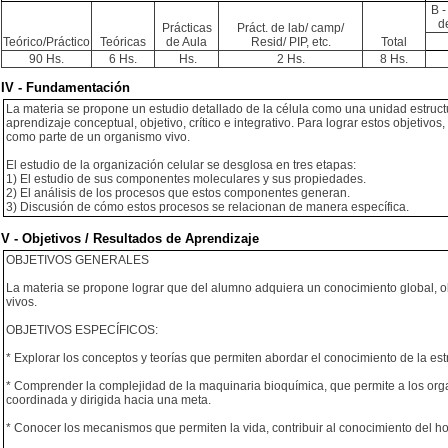
B -
d
Prácticas
Práct. de lab/ camp/
Teórico/Práctico
Teóricas
de Aula
Resid/ PIP, etc.
Total
90 Hs.
6 Hs.
Hs.
2 Hs.
8 Hs.
IV - Fundamentación
La materia se propone un estudio detallado de la célula como una unidad estruct
aprendizaje conceptual, objetivo, crítico e integrativo. Para lograr estos objetivo
como parte de un organismo vivo.
El estudio de la organización celular se desglosa en tres etapas:
1) El estudio de sus componentes moleculares y sus propiedades.
2) El análisis de los procesos que estos componentes generan.
3) Discusión de cómo estos procesos se relacionan de manera específica.
V - Objetivos / Resultados de Aprendizaje
OBJETIVOS GENERALES
La materia se propone lograr que del alumno adquiera un conocimiento global, obj
vivos.
OBJETIVOS ESPECÍFICOS:
* Explorar los conceptos y teorías que permiten abordar el conocimiento de la estr
* Comprender la complejidad de la maquinaria bioquímica, que permite a los or
coordinada y dirigida hacia una meta.
* Conocer los mecanismos que permiten la vida, contribuir al conocimiento del h