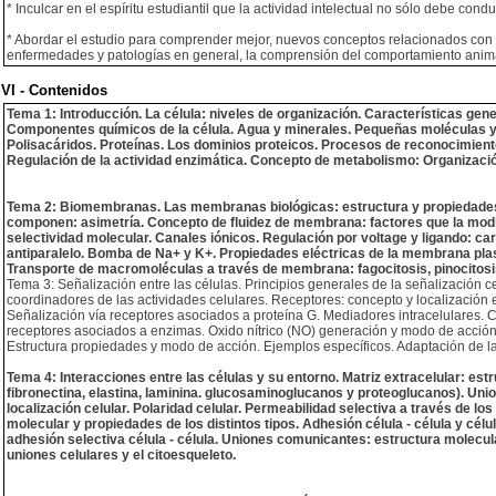
* Inculcar en el espíritu estudiantil que la actividad intelectual no sólo debe cond
* Abordar el estudio para comprender mejor, nuevos conceptos relacionados con l
enfermedades y patologías en general, la comprensión del comportamiento animal 
VI - Contenidos
Tema 1: Introducción. La célula: niveles de organización. Características gene
Componentes químicos de la célula. Agua y minerales. Pequeñas moléculas y 
Polisacáridos. Proteínas. Los dominios proteicos. Procesos de reconocimiento
Regulación de la actividad enzimática. Concepto de metabolismo: Organización
Tema 2: Biomembranas. Las membranas biológicas: estructura y propiedades. La
componen: asimetría. Concepto de fluidez de membrana: factores que la modific
selectividad molecular. Canales iónicos. Regulación por voltage y ligando: car
antiparalelo. Bomba de Na+ y K+. Propiedades eléctricas de la membrana plas
Transporte de macromoléculas a través de membrana: fagocitosis, pinocitosi
Tema 3: Señalización entre las células. Principios generales de la señalización c
coordinadores de las actividades celulares. Receptores: concepto y localización en
Señalización vía receptores asociados a proteína G. Mediadores intracelulares.
receptores asociados a enzimas. Oxido nítrico (NO) generación y modo de acción. 
Estructura propiedades y modo de acción. Ejemplos específicos. Adaptación de la
Tema 4: Interacciones entre las células y su entorno. Matriz extracelular: es
fibronectina, elastina, laminina. glucosaminoglucanos y proteoglucanos). Unio
localización celular. Polaridad celular. Permeabilidad selectiva a través de l
molecular y propiedades de los distintos tipos. Adhesión célula - célula y cé
adhesión selectiva célula - célula. Uniones comunicantes: estructura molecula
uniones celulares y el citoesqueleto.