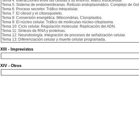
Tema 4: Interacciones entre las células y su entorno. Matriz extracelular.
Tema 5: Sistema de endomembranas. Retículo endoplasmático. Complejo de Gol
Tema 6: Proceso secretor. Tráfico intracelular.
Tema 7: El citosol y el citoesqueleto.
Tema 8: Conversión energética. Mitocondrias. Cloroplastos.
Tema 9: El núcleo celular. Tráfico de moléculas núcleo-citoplasma.
Tema 10: Ciclo celular. Regulación molecular. Replicación del ADN.
Tema 11: Síntesis de RNA y proteínas.
Tema 12: Neurobiología. Integración de procesos de señalización celular.
Tema 13: Diferenciación celular y muerte celular programada.
XIII - Imprevistos
XIV - Otros