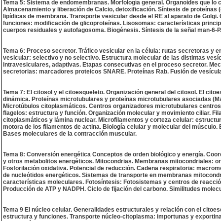
Tema 5: Sistema de endomembranas. Morfología general. Organoides que lo c
Almacenamiento y liberación de Calcio, detoxificación. Síntesis de proteínas 
lipídicas de membrana. Transporte vesicular desde el RE al aparato de Golgi.
funciones: modificación de glicoproteínas. Lisosomas: características princ
cuerpos residuales y autofagosoma. Biogénesis. Síntesis de la señal man-6-P.
Tema 6: Proceso secretor. Tráfico vesicular en la célula: rutas secretoras y e
vesicular: selectivo y no selectivo. Estructura molecular de las distintas ves
intravesiculares, adaptivas. Etapas consecutivas en el proceso secretor. Mec
secretorias: marcadores proteicos SNARE. Proteínas Rab. Fusión de vesículas
Tema 7: El citosol y el citoesqueleto. Organización general del citosol. El ci
dinámica. Proteínas microtubulares y proteínas microtubulares asociadas (MAP
Microtúbulos citoplasmáticos. Centros organizadores microtubulares centroso
flagelos: estructura y función. Organización molecular y movimiento ciliar. Fi
citoplasmáticos y lámina nuclear. Microfilamentos y corteza celular: estruct
motora de los filamentos de actina. Biología celular y molecular del músculo. 
Bases moleculares de la contracción muscular.
Tema 8: Conversión energética Conceptos de orden biológico y energía. Coordi
y otros metabolitos energéticos. Mitocondrias. Membranas mitocondriales: org
Fosforilación oxidativa. Potencial de reducción. Cadena respiratoria: macromo
de nucleótidos energéticos. Sistemas de transporte en membranas mitocondria
características moleculares. Fotosíntesis: Fotosistemas y centros de reacción.
Producción de ATP y NADPH. Ciclo de fijación del carbono. Similitudes molecu
Tema 9 El núcleo celular. Generalidades estructurales y relación con el citoe
estructura y funciones. Transporte núcleo-citoplasma: importunas y exportin