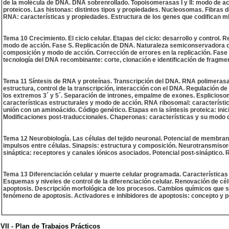
de la molécula de DNA. DNA sobrenrollado. Topoisomerasas I y II: modo de 
proteicos. Las histonas: distintos tipos y propiedades. Nucleosomas. Fibra
RNA: características y propiedades. Estructura de los genes que codifican
Tema 10 Crecimiento. El ciclo celular. Etapas del ciclo: desarrollo y control. 
modo de acción. Fase S. Replicación de DNA. Naturaleza semiconservadora de 
composición y modo de acción. Corrección de errores en la replicación. Fase M.
tecnología del DNA recombinante: corte, clonación e identificación de fragm
Tema 11 Síntesis de RNA y proteínas. Transcripción del DNA. RNA polimerasas:
estructura, control de la transcripción, interacción con el DNA. Regulación d
los extremos 3´ y 5´. Separación de intrones, empalme de exones. Espliciosom
características estructurales y modo de acción. RNA ribosomal: característic
unión con un aminoácido. Código genético. Etapas en la síntesis proteica: inic
Modificaciones post-traduccionales. Chaperonas: características y su modo 
Tema 12 Neurobiología. Las células del tejido neuronal. Potencial de membra
impulsos entre células. Sinapsis: estructura y composición. Neurotransmiso
sináptica: receptores y canales iónicos asociados. Potencial post-sináptico. R
Tema 13 Diferenciación celular y muerte celular programada. Características g
Esquemas y niveles de control de la diferenciación celular. Renovación de cél
apoptosis. Descripción morfológica de los procesos. Cambios químicos que se
fenómeno de apoptosis. Activadores e inhibidores de apoptosis: concepto y p
VII - Plan de Trabajos Prácticos