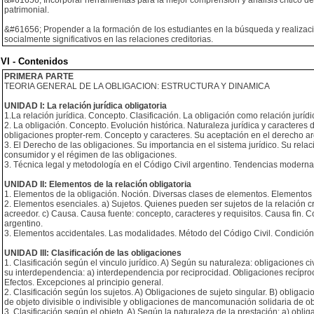
&#61656; Incorporar herramientas para la mejor comprensión y análisis crítico del
patrimonial.
&#61656; Propender a la formación de los estudiantes en la búsqueda y realizació
socialmente significativos en las relaciones creditorias.
VI - Contenidos
PRIMERA PARTE
TEORIA GENERAL DE LA OBLIGACION: ESTRUCTURA Y DINAMICA
UNIDAD I: La relación jurídica obligatoria
1.La relación jurídica. Concepto. Clasificación. La obligación como relación jurídi
2. La obligación. Concepto. Evolución histórica. Naturaleza jurídica y caracteres 
obligaciones propter-rem. Concepto y caracteres. Su aceptación en el derecho ar
3. El Derecho de las obligaciones. Su importancia en el sistema jurídico. Su rel
consumidor y el régimen de las obligaciones.
3. Técnica legal y metodología en el Código Civil argentino. Tendencias modernas
UNIDAD II: Elementos de la relación obligatoria
1. Elementos de la obligación. Noción. Diversas clases de elementos. Elementos 
2. Elementos esenciales. a) Sujetos. Quienes pueden ser sujetos de la relación cre
acreedor. c) Causa. Causa fuente: concepto, caracteres y requisitos. Causa fin. C
argentino.
3. Elementos accidentales. Las modalidades. Método del Código Civil. Condición,
UNIDAD III: Clasificación de las obligaciones
1. Clasificación según el vinculo jurídico. A) Según su naturaleza: obligaciones 
su interdependencia: a) interdependencia por reciprocidad. Obligaciones recípro
Efectos. Excepciones al principio general.
2. Clasificación según los sujetos. A) Obligaciones de sujeto singular. B) oblig
de objeto divisible o indivisible y obligaciones de mancomunación solidaria de obje
3. Clasificación según el objeto. A) Según la naturaleza de la prestación: a) obl