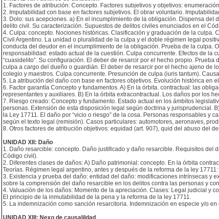
1. Factores de atribución: Concepto. Factores subjetivos y objetivos: enumeración
2. Imputabilidad con base en factores subjetivos. El obrar voluntario. Imputabilid
3. Dolo: sus acepciones. a) En el incumplimiento de la obligación. Dispensa del dol
delito civil. Su caracterización. Supuestos de delitos civiles enunciados en el Có
4. Culpa: concepto. Nociones históricas. Clasificación y graduación de la culpa
Civil Argentino. La unidad o pluralidad de la culpa y el doble régimen legal positiv
conducta del deudor en el incumplimiento de la obligación. Prueba de la culpa. O
responsabilidad: estado actual de la cuestión. Culpa concurrente. Efectos de la culp
“cuasidelito”. Su configuración. El deber de resarcir por el hecho propio. Prueba 
culpa a cargo del dueño o guardián. El deber de resarcir por el hecho ajeno de lo
colegio y maestros. Culpa concurrente. Presunción de culpa (iuris tantum). Causa
5. La atribución del daño con base en factores objetivos. Evolución histórica en
6. Factor garantía Concepto y fundamentos. A) En la órbita. contractual: las obl
representantes y auxiliares. B) En la órbita extracontractual. Los daños por los 
7. Riesgo creado: Concepto y fundamento. Estado actual en los ámbitos legislativo
personas. Extensión de esta disposición legal según doctrina y jurisprudencial.
la Ley 17711. El daño por “vicio o riesgo” de la cosa. Personas responsables y ca
según el texto legal (remisión). Casos particulares: automotores, aeronaves, pr
8. Otros factores de atribución objetivos: equidad (art. 907), quid del abuso del der
UNIDAD XII: Daño
1. Daño resarcible: concepto. Daño justificado y daño resarcible. Requisitos del 
Código civil).
2. Diferentes clases de daños: A) Daño patrimonial: concepto. En la órbita contra
Teorías. Régimen legal argentino, antes y después de la reforma de la ley 17711: 
3. Existencia y prueba del daño: entidad del daño: modificaciones intrínsecas y 
sobre la comprensión del daño resarcible en los delitos contra las personas y co
4. Valuación de los daños: Momento de la apreciación. Clases: Legal judicial y co
El principio de la inmutabilidad de la pena y la reforma de la ley 17711.
5. La indemnización como sanción resarcitoria. Indemnización en especie y/o en d
UNIDAD XIII: Nexo de causalildad