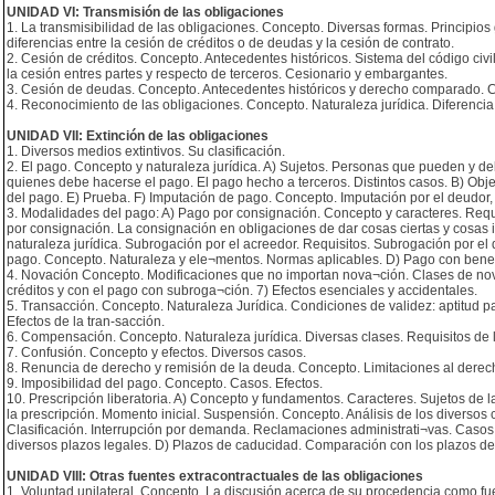
UNIDAD VI: Transmisión de las obligaciones
1. La transmisibilidad de las obligaciones. Concepto. Diversas formas. Principio
diferencias entre la cesión de créditos o de deudas y la cesión de contrato.
2. Cesión de créditos. Concepto. Antecedentes históricos. Sistema del código civi
la cesión entres partes y respecto de terceros. Cesionario y embargantes.
3. Cesión de deudas. Concepto. Antecedentes históricos y derecho comparado. Cl
4. Reconocimiento de las obligaciones. Concepto. Naturaleza jurídica. Diferencia c
UNIDAD VII: Extinción de las obligaciones
1. Diversos medios extintivos. Su clasificación.
2. El pago. Concepto y naturaleza jurídica. A) Sujetos. Personas que pueden y d
quienes debe hacerse el pago. El pago hecho a terceros. Distintos casos. B) Objet
del pago. E) Prueba. F) Imputación de pago. Concepto. Imputación por el deudor, 
3. Modalidades del pago: A) Pago por consignación. Concepto y caracteres. Requi
por consignación. La consignación en obligaciones de dar cosas ciertas y cosas
naturaleza jurídica. Subrogación por el acreedor. Requisitos. Subrogación por el
pago. Concepto. Naturaleza y ele¬mentos. Normas aplicables. D) Pago con benef
4. Novación Concepto. Modificaciones que no importan nova¬ción. Clases de no
créditos y con el pago con subroga¬ción. 7) Efectos esenciales y accidentales.
5. Transacción. Concepto. Naturaleza Jurídica. Condiciones de validez: aptitud par
Efectos de la tran-sacción.
6. Compensación. Concepto. Naturaleza jurídica. Diversas clases. Requisitos de 
7. Confusión. Concepto y efectos. Diversos casos.
8. Renuncia de derecho y remisión de la deuda. Concepto. Limitaciones al derec
9. Imposibilidad del pago. Concepto. Casos. Efectos.
10. Prescripción liberatoria. A) Concepto y fundamentos. Caracteres. Sujetos de l
la prescripción. Momento inicial. Suspensión. Concepto. Análisis de los diversos c
Clasificación. Interrupción por demanda. Reclamaciones administrati¬vas. Casos e
diversos plazos legales. D) Plazos de caducidad. Comparación con los plazos de
UNIDAD VIII: Otras fuentes extracontractuales de las obligaciones
1. Voluntad unilateral. Concepto. La discusión acerca de su procedencia como fue