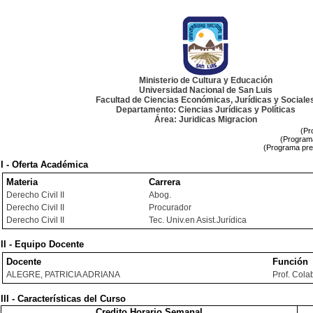
Ministerio de Cultura y Educación
Universidad Nacional de San Luis
Facultad de Ciencias Económicas, Jurídicas y Sociale
Departamento: Ciencias Jurídicas y Políticas
Área: Juridicas Migracion
(Pr
(Programa
(Programa pre
I - Oferta Académica
Materia
Carrera
Derecho Civil II
Abog.
Derecho Civil II
Procurador
Derecho Civil II
Tec. Univ.en Asist.Jurídica
II - Equipo Docente
Docente
Función
ALEGRE, PATRICIA ADRIANA
Prof. Cola
III - Características del Curso
Credito Horario Semanal