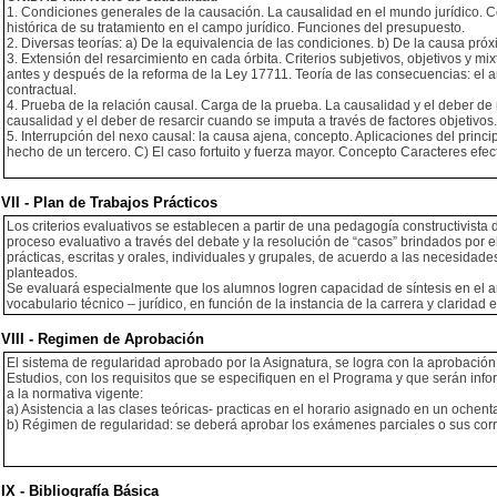
1. Condiciones generales de la causación. La causalidad en el mundo jurídico. C
histórica de su tratamiento en el campo jurídico. Funciones del presupuesto.
2. Diversas teorías: a) De la equivalencia de las condiciones. b) De la causa pró
3. Extensión del resarcimiento en cada órbita. Criterios subjetivos, objetivos y m
antes y después de la reforma de la Ley 17711. Teoría de las consecuencias: el art 
contractual.
4. Prueba de la relación causal. Carga de la prueba. La causalidad y el deber de r
causalidad y el deber de resarcir cuando se imputa a través de factores objetivos.
5. Interrupción del nexo causal: la causa ajena, concepto. Aplicaciones del princi
hecho de un tercero. C) El caso fortuito y fuerza mayor. Concepto Caracteres efec
VII - Plan de Trabajos Prácticos
Los criterios evaluativos se establecen a partir de una pedagogía constructivista 
proceso evaluativo a través del debate y la resolución de “casos” brindados por 
prácticas, escritas y orales, individuales y grupales, de acuerdo a las necesidad
planteados.
Se evaluará especialmente que los alumnos logren capacidad de síntesis en el aná
vocabulario técnico – jurídico, en función de la instancia de la carrera y claridad e
VIII - Regimen de Aprobación
El sistema de regularidad aprobado por la Asignatura, se logra con la aprobación 
Estudios, con los requisitos que se especifiquen en el Programa y que serán infor
a la normativa vigente:
a) Asistencia a las clases teóricas- practicas en el horario asignado en un ochent
b) Régimen de regularidad: se deberá aprobar los exámenes parciales o sus corr
IX - Bibliografía Básica