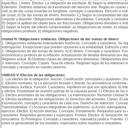
específico. Límites. Efectos. La obligación de escriturar. B) Según la determinaci
Extensión. Distintos sistemas de transmisión del derecho real. Reglas en cuanto 
civil; b) de dar cosas inciertas no fungibles. concepto y caracteres. Elección e in
de cosas; d) De dar sumas de dinero. Remisión. C) Según la complejidad del objet
conjunto y disyunto. Obligaciones alternativas y facultativas. Concepto y caracter
D) Según la aptitud del objeto para ser fraccionado: Obligaciones divisibles e in
E) Según la índole del interés comprometido: a) obligaciones de medio; b) obliga
obligaciones positivas; b) obligaciones negativas.
Unidad IV. Obligaciones solidarias. Obligaciones de dar sumas de dinero
1. Obligaciones solidarias Antecedentes históricos. Concepto y caracteres. Su rég
subrogación. Excepciones que pueden oponerse a la solidaridad. Extinción y renun
2. Obligaciones de dar sumas de dinero. A) El dinero. Concepto y caracteres. Fu
económicos y jurídicos de la inflación. Actualización de deudas dinerarias por d
Régimen actual. B) Distintas clases de obligaciones dinerarias. Obligaciones din
3. Intereses. Concepto. Clases. Tasa de interés. Régimen legal de los intereses mo
concepto y recepción en nuestro derecho.
UNIDAD V: Efectos de las obligaciones
1. Los efectos de la obligación. Noción. Clasificación: principales y auxiliares. Dis
2. Efectos normales. A) La ejecución forzada o directa. Su procedencia conforme a
Naturaleza Jurídica. Función. Caracteres. Hipótesis en que son aplicables. b) Int
y efectos. Posibilidad de revisión judicial de la cláusula penal. C) Efectos de las 
3. Efectos anormales de las oblilgaciones. La indemnización. Remisión Unidad IX
4. Efectos auxiliares de las obligaciones. A) Derechos del acreedor. Clases. El 
Enumeración, concepto y caracteres de cada una. Derecho de retención. Concepto. 
Transmisibilidad. C) Acciones integrativas del patrimonio: a) Acción subrogatoria
ejercicio. Efectos. b) Acción directas. Concepto. Fundamento. Requisitos para su 
caracteres. Requisitos generales y especiales. Prueba. Efectos. d) Simulación. N
revocatoria. D) Privilegios. Concepto y caracteres, naturaleza jurídica. Fuentes. Cl
sobre la generalidad de los muebles; especiales sobre muebles e inmuebles.