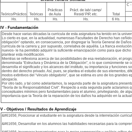
C -
Prácticas
Práct. de lab/ camp/
Teórico/Práctico
Teóricas
de Aula
Resid/ PIP, etc.
Total
Hs.
Hs.
Hs.
Hs.
6 Hs.
IV - Fundamentación
Desde hace varias décadas la curricula de esta asignatura ha tenido en la univer
Lo cierto es que, en la actualidad, numerosas Facultades de Derecho han ceñido el
obligación” optando, en consecuencia, por disgregar la Teoría General de Daños 
currícula de la carrera y, por supuesto, correlativa de aquélla. La franca evoluci
nuevos- le ha permitido adquirir la suficiente emancipación como para que dicho
plantear esta modificación.
Mientras se reflexiona acerca de las posibilidades de esa reelaboración, el pro
denominada “Estructura y Dinámica de la Obligación”, o lo que comúnmente se c
desarrolla el significado y los alcances del instituto, su importancia y funciones s
dentro del derecho privado. Así, pues, se plantea el estudio de sus elementos, dife
modos extintivos del “vínculo obligatorio”, que se estima es uno de los grandes epic
abogacía.
Por otro lado, y tal como adelantamos, la segunda parte de la asignatura present
”Teoría de la Responsabilidad Civil”. Respecto a esta segunda parte aclaramos q
conceptuales mínimos pero fundamentales para el alumno, privilegiando, de algun
importancia que la Teoría de la reparación de los daños ha adquirido en la actual
V - Objetivos / Resultados de Aprendizaje
&#61656; Posicionar al estudiante en la asignatura desde la interrelación curricu
&#61656; Desarrollar en los alumnos las habilidades necesarias para la compren