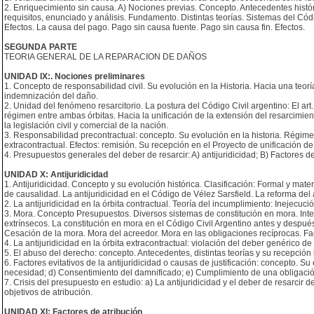
2. Enriquecimiento sin causa. A) Nociones previas. Concepto. Antecedentes históri
requisitos, enunciado y análisis. Fundamento. Distintas teorías. Sistemas del Cód
Efectos. La causa del pago. Pago sin causa fuente. Pago sin causa fin. Efectos.
SEGUNDA PARTE
TEORIA GENERAL DE LA REPARACION DE DAÑOS
UNIDAD IX:. Nociones preliminares
1. Concepto de responsabilidad civil. Su evolución en la Historia. Hacia una teoría 
indemnización del daño.
2. Unidad del fenómeno resarcitorio. La postura del Código Civil argentino: El art.
régimen entre ambas órbitas. Hacia la unificación de la extensión del resarcimien
la legislación civil y comercial de la nación.
3. Responsabilidad precontractual: concepto. Su evolución en la historia. Régimen
extracontractual. Efectos: remisión. Su recepción en el Proyecto de unificación de 
4. Presupuestos generales del deber de resarcir: A) antijuridicidad; B) Factores d
UNIDAD X: Antijuridicidad
1. Antijuridicidad. Concepto y su evolución histórica. Clasificación: Formal y materia
de causalidad. La antijuridicidad en el Código de Vélez Sarsfield. La reforma del 
2. La antijuridicidad en la órbita contractual. Teoría del incumplimiento: Inejecuc
3. Mora. Concepto Presupuestos. Diversos sistemas de constitución en mora. Inter
extrínsecos. La constitución en mora en el Código Civil Argentino antes y después
Cesación de la mora. Mora del acreedor. Mora en las obligaciones recíprocas. Fa
4. La antijuridicidad en la órbita extracontractual: violación del deber genérico d
5. El abuso del derecho: concepto. Antecedentes, distintas teorías y su recepción 
6. Factores evitativos de la antijuridicidad o causas de justificación: concepto. 
necesidad; d) Consentimiento del damnificado; e) Cumplimiento de una obligació
7. Crisis del presupuesto en estudio: a) La antijuridicidad y el deber de resarcir de
objetivos de atribución.
UNIDAD XI: Factores de atribución