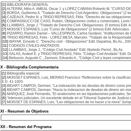
[1]
BIBLIOGRAFIA GENERAL
[2]
ALTERINI, Atilio A. AMEAL Oscar J. y LOPEZ CABANA Roberto M. "CURSO DE OBL
[3]
BORDA, Guillermo A. "Tratado de Derecho Civil Argentino. Obligaciones" (2 tom
[4]
CAZEAUX, Pedro N. y TRIGO REPRESAS, Félix. "Derecho de las obligaciones" (4 
[5]
COMPAGNUCCI DE CASO, Rubén, Obligaciones civiles y comerciales, Lexis N
[6]
LLAMBIAS, Jorge J. "Tratado de Derecho Civil. Obligaciones. (5 tomos) Edit. A
[7]
MOISSET ESPANES, Luis "Curso de Obligaciones" (2 tomos) Edit. Advocatus.
[8]
PIZARRO, Ramón Daniel – VALLESPINOS, Carlos Gustavo; “Instituciones de Der
[9]
TRIGO REPRESAS, Felix - LOPEZ MESA, Marcelo: “Tratado de la Responsabilidad
[10]
WAYAR, Ernesto C. "Derecho civil - Obligaciones" Edit. Depalma, Bs.As., 200
[11]
CODIGOS CIVILES ANOTADOS
[12]
LLAMBIAS, Jorge J., "Código Civil Anotado" Edit. Abeledo Perrot., Bs.As.
[13]
SALAS, Acdeel E. y TRIGO REPRESAS, Félix. "Código Civil Anotado” Edit. D
[14]
Belluscio, Augusto C., Zannoni, Eduardo A., "Código Civil y leyes complement
X - Bibliografia Complementaria
[1]
Bibliografía especial
[2]
MOISSET ESPANES, Luis, MERINO Francisco "Reflexiones sobre la clasificación 
E.D. 41-1003.
[3]
BIDART CAMPOS, German; "La indexación de las deudas de dinero como princi
[4]
BIDART CAMPOS, German; "Hacia la indexacion de deudas de dinero sin mor
[5]
MARQUEZ, José Fernando, "El anatocismo en las liquidaciones judiciales, Sem
[6]
“Intereses judiciales. Un excelente debate en el Tribunal Superior de Justici
[7]
MOISSET DE ESPANES, Luis; "Las obligaciones de no hacer y la mora".Jurisp
XI - Resumen de Objetivos
XII - Resumen del Programa