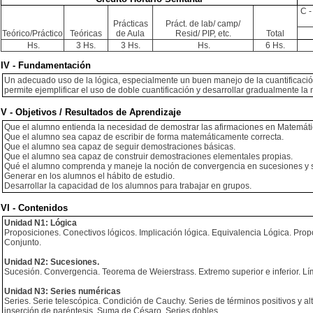
C -
Prácticas
Práct. de lab/ camp/
Teórico/Práctico
Teóricas
de Aula
Resid/ PIP, etc.
Total
Hs.
3 Hs.
3 Hs.
Hs.
6 Hs.
IV - Fundamentación
Un adecuado uso de la lógica, especialmente un buen manejo de la cuantificación
permite ejemplificar el uso de doble cuantificación y desarrollar gradualmente la
V - Objetivos / Resultados de Aprendizaje
Que el alumno entienda la necesidad de demostrar las afirmaciones en Matemáti
Que el alumno sea capaz de escribir de forma matemáticamente correcta.
Que el alumno sea capaz de seguir demostraciones básicas.
Que el alumno sea capaz de construir demostraciones elementales propias.
Qué el alumno comprenda y maneje la noción de convergencia en sucesiones y s
Generar en los alumnos el hábito de estudio.
Desarrollar la capacidad de los alumnos para trabajar en grupos.
VI - Contenidos
Unidad N1: Lógica
Proposiciones. Conectivos lógicos. Implicación lógica. Equivalencia Lógica. Pro
Conjunto.
Unidad N2: Sucesiones.
Sucesión. Convergencia. Teorema de Weierstrass. Extremo superior e inferior. Lím
Unidad N3: Series numéricas
Series. Serie telescópica. Condición de Cauchy. Series de términos positivos y 
inserción de paréntesis. Suma de Césaro. Series dobles.