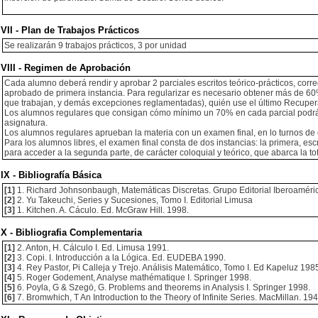
VII - Plan de Trabajos Prácticos
Se realizarán 9 trabajos prácticos, 3 por unidad
VIII - Regimen de Aprobación
Cada alumno deberá rendir y aprobar 2 parciales escritos teórico-prácticos, corre
aprobado de primera instancia. Para regularizar es necesario obtener más de 60
que trabajan, y demás excepciones reglamentadas), quién use el último Recupera
Los alumnos regulares que consigan cómo mínimo un 70% en cada parcial podrán p
asignatura.
Los alumnos regulares aprueban la materia con un examen final, en lo turnos de
Para los alumnos libres, el examen final consta de dos instancias: la primera, es
para acceder a la segunda parte, de carácter coloquial y teórico, que abarca la t
IX - Bibliografía Básica
[1]
1. Richard Johnsonbaugh, Matemáticas Discretas. Grupo Editorial Iberoaméri
[2]
2. Yu Takeuchi, Series y Sucesiones, Tomo I. Editorial Limusa
[3]
1. Kitchen. A. Cáculo. Ed. McGraw Hill. 1998.
X - Bibliografia Complementaria
[1]
2. Anton, H. Cálculo I. Ed. Limusa 1991.
[2]
3. Copi. I. Introducción a la Lógica. Ed. EUDEBA 1990.
[3]
4. Rey Pastor, Pi Calleja y Trejo. Análisis Matemático, Tomo I. Ed Kapeluz 198
[4]
5. Roger Godement, Analyse mathématique I. Springer 1998.
[5]
6. Poyla, G & Szegö, G. Problems and theorems in Analysis I. Springer 1998.
[6]
7. Bromwhich, T An Introduction to the Theory of Infinite Series. MacMillan. 19