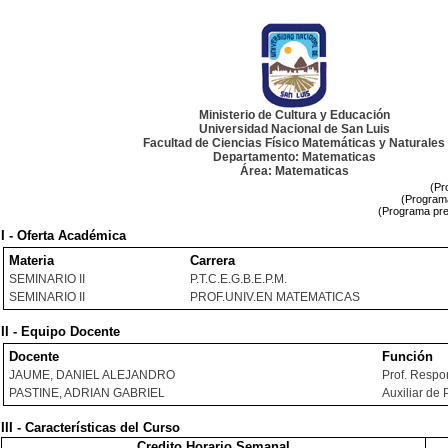
Ministerio de Cultura y Educación
Universidad Nacional de San Luis
Facultad de Ciencias Físico Matemáticas y Naturales
Departamento: Matematicas
Área: Matematicas
(Pr
(Programa
(Programa pre
I - Oferta Académica
Materia
Carrera
SEMINARIO II
P.T.C.E.G.B.E.P.M.
SEMINARIO II
PROF.UNIV.EN MATEMATICAS
II - Equipo Docente
Docente
Función
JAUME, DANIEL ALEJANDRO
Prof. Respo
PASTINE, ADRIAN GABRIEL
Auxiliar de 
III - Características del Curso
Credito Horario Semanal